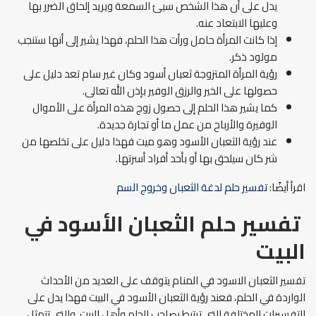
يدل على أن هذا الشخص سيئ السمعة ويريد إلحاق الضرر بها
وعليها الابتعاد عنه.
إذا كانت المرأة حامل ورأت هذا الحلم، فهذا يشير إلى أنها ستنجب
مولود ذكر.
رؤية المرأة المتزوجة ثعبان أسود وكان غير سام تعد دليل على
حصولها على الخير والرزق الوفير بإذن الله تعالى.
كما يشير هذا الحلم إلى حصول زوج هذه المرأة على الأموال
الوفيرة والأرباح من عمل ما أو تجارة جديدة.
عند رؤية الثعبان الأسود وهو ميت فهذا دليل على تخلصها من
شر كان سيلحق بها أو بأحد أفراد أسرتها.
اقرأ أيضًا:
تفسير حلم لدغة الثعبان وخروج السم
تفسير حلم الثعبان الأسود في
البيت
تفسير الثعبان الاسود في المنام يتوقف على العديد من الأحداث
الواردة في الحلم، فعند رؤية الثعبان الأسود في البيت فهذا يدل على
التفسيرات المختلفة التي ترتبط بصاحب الحلم وأهل البيت، والتي تتمثل