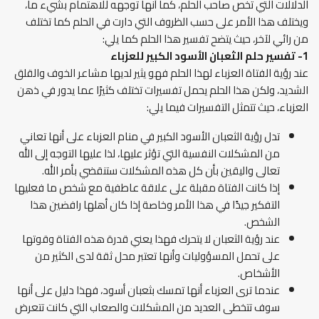
الدلالات التي تخص صاحب الحلم، كما أنها توجهه للاهتمام بشيء ما،
ويختلف هذا الأمر على حسب الظروف التي دارت في الحلم كما تختلف
من رائي لآخر، حيث يتضح تفسير هذا الحلم كما يلي:
1-
تفسير حلم الثعبان الأسود الكبير
للعزباء
عند رؤية الفتاة العزباء لهذا الحلم فهو يثير لديها مشاعر الخوف والقلق
الشديد، ولكن هذا الحلم يحمل تفسيرات تختلف كثيرًا عما يدور في ذهن
العزباء، حيث تتمثل التفسيرات فيما يلي:
تدل رؤية الثعبان الأسود الكبير في منام العزباء على أنها تعاني
من المشكلات النفسية التي تؤثر عليها، لذا عليها التوجه إلى الله
تعالى واليقين بأن كل هذه المشكلات ستنقضي بأمر الله.
إذا كانت الفتاة مقبلة على علاقة عاطفية مع شخص ما فعليها
التفكير جيدًا في هذا الأمر وخاصة إذا كان أهلها رافضين هذا
الشخص.
عند رؤية الثعبان لا يتحرك فهذا يعني قدرة هذه الفتاة وقوتها
على تحمل المسؤوليات وأنها تعتبر محل ثقة لدى الكثير من
الأشخاص.
عندما ترى العزباء أنها تمسك بثعبان أسود، فهذا دليل على أنها
سوف تتخطى العديد من المشكلات والصعاب التي كانت تتعرض