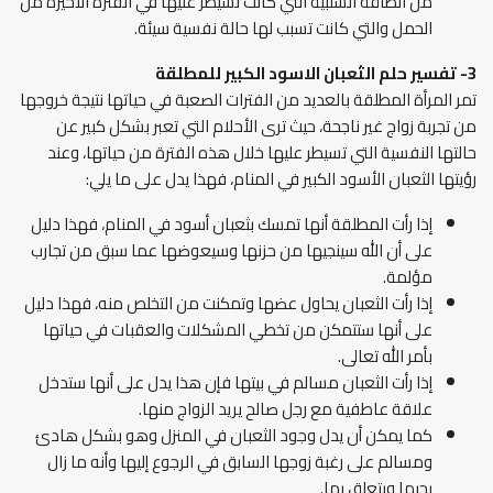
من الطاقة السلبية التي كانت تسيطر عليها في الفترة الأخيرة من
الحمل والتي كانت تسبب لها حالة نفسية سيئة.
3-
تفسير حلم الثعبان الاسود الكبير
للمطلقة
تمر المرأة المطلقة بالعديد من الفترات الصعبة في حياتها نتيجة خروجها
من تجربة زواج غير ناجحة، حيث ترى الأحلام التي تعبر بشكل كبير عن
حالتها النفسية التي تسيطر عليها خلال هذه الفترة من حياتها، وعند
رؤيتها الثعبان الأسود الكبير في المنام، فهذا يدل على ما يلي:
إذا رأت المطلقة أنها تمسك بثعبان أسود في المنام، فهذا دليل
على أن الله سينجيها من حزنها وسيعوضها عما سبق من تجارب
مؤلمة.
إذا رأت الثعبان يحاول عضها وتمكنت من التخلص منه، فهذا دليل
على أنها ستتمكن من تخطي المشكلات والعقبات في حياتها
بأمر الله تعالى.
إذا رأت الثعبان مسالم في بيتها فإن هذا يدل على أنها ستدخل
علاقة عاطفية مع رجل صالح يريد الزواج منها.
كما يمكن أن يدل وجود الثعبان في المنزل وهو بشكل هادئ
ومسالم على رغبة زوجها السابق في الرجوع إليها وأنه ما زال
يحبها ويتعلق بها.