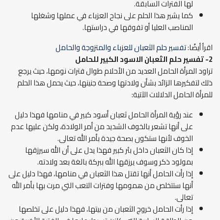
لها الفترات السابقة.
كما يشير هذا الحلم على نجاح العزباء في عملها وشغلها
المناصب العليا أو تفوقها في دراستها.
اقرأ أيضًا:
تفسير حلم الثعبان للعزباء والمتزوجة والحامل
2- تفسير حلم الثعبان الاسود الكبير
للحامل
تراود المرأة الحامل العديد من الأحلام طوال فترات نومها، حيث يرجع
ذلك لتفكيرها الزائد بشأن ولادتها وصحة جنينها، حيث يحمل هذا الحلم
للمرأة الحامل الدلالات الآتية:
عند رؤية المرأة الحامل ثعبان أسود كبير في منامها فهذا دليل
على أنها تشعر بالخوف الشديد من أمر الولادة، ولكن عليها عدم
الخوف لأنها ستكون بصحة جيدة بأمر الله تعالى.
إذا كان الثعبان داخل بئر كبير فهذا يدل على أن الله سيرزقها
بمولود ذكر وسوف يرزقها الله ببركة بالغة بعد ولادته.
إذا رأت الحامل أنها تقتل هذا الثعبان في منامها، فهذا دليل على
أنها ستتخلص من همومها وفترات التعب التي مرت بها بأمر الله
تعالى.
إذا رأت الحامل خروج الثعبان من بيتها، فهذا دليل على تخلصها