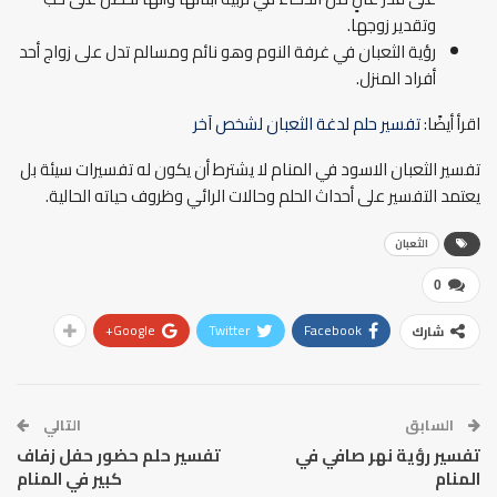
وتقدير زوجها.
رؤية الثعبان في غرفة النوم وهو نائم ومسالم تدل على زواج أحد
أفراد المنزل.
اقرأ أيضًا:
تفسير حلم لدغة الثعبان لشخص آخر
تفسير الثعبان الاسود في المنام لا يشترط أن يكون له تفسيرات سيئة بل
يعتمد التفسير على أحداث الحلم وحالات الرائي وظروف حياته الحالية.
الثعبان
0
Google+
Twitter
Facebook
شارك
السابق
التالي
تفسير رؤية نهر صافي في
تفسير حلم حضور حفل زفاف
المنام
كبير في المنام