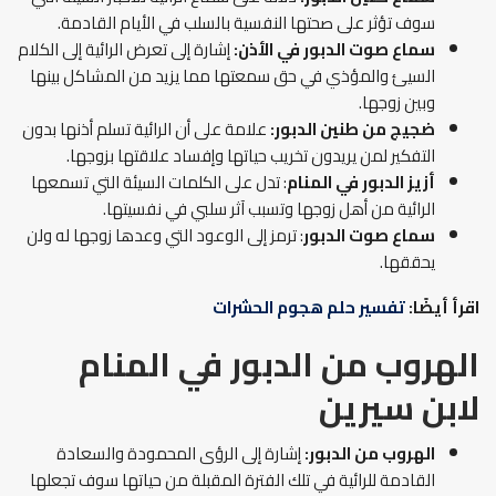
سوف تؤثر على صحتها النفسية بالسلب في الأيام القادمة.
سماع صوت الدبور في الأذن:
إشارة إلى تعرض الرائية إلى الكلام
السيئ والمؤذي في حق سمعتها مما يزيد من المشاكل بينها
وبين زوجها.
ضجيج من طنين الدبور:
علامة على أن الرائية تسلم أذنها بدون
التفكير لمن يريدون تخريب حياتها وإفساد علاقتها بزوجها.
أزيز الدبور
في المنام
: تدل على الكلمات السيئة التي تسمعها
الرائية من أهل زوجها وتسبب آثر سلبي في نفسيتها.
سماع صوت الدبور
: ترمز إلى الوعود التي وعدها زوجها له ولن
يحققها.
اقرأ أيضًا:
تفسير حلم هجوم الحشرات
الهروب من الدبور في المنام
لابن سيرين
الهروب من الدبور:
إشارة إلى الرؤى المحمودة والسعادة
القادمة للرائية في تلك الفترة المقبلة من حياتها سوف تجعلها