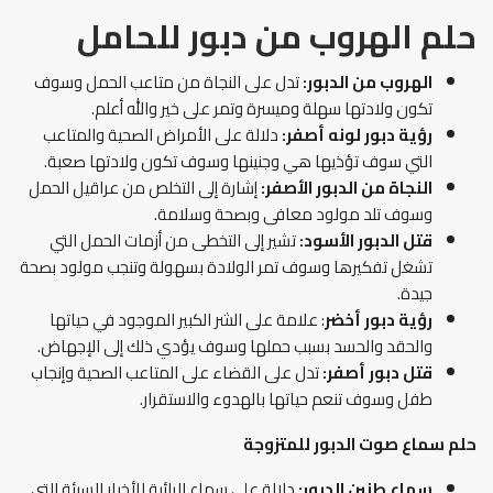
حلم الهروب من دبور للحامل
الهروب من الدبور:
تدل على النجاة من متاعب الحمل وسوف
تكون ولادتها سهلة وميسرة وتمر على خير والله أعلم.
رؤية دبور لونه أصفر:
دلالة على الأمراض الصحية والمتاعب
التي سوف تؤذيها هي وجنينها وسوف تكون ولادتها صعبة.
النجاة من الدبور الأصفر:
إشارة إلى التخلص من عراقيل الحمل
وسوف تلد مولود معافى وبصحة وسلامة.
قتل الدبور الأسود:
تشير إلى التخطى من أزمات الحمل التي
تشغل تفكيرها وسوف تمر الولادة بسهولة وتنجب مولود بصحة
جيدة.
رؤية دبور أخضر
: علامة على الشر الكبير الموجود في حياتها
والحقد والحسد بسبب حملها وسوف يؤدي ذلك إلى الإجهاض.
قتل دبور أصفر:
تدل على القضاء على المتاعب الصحية وإنجاب
طفل وسوف تنعم حياتها بالهدوء والاستقرار.
حلم سماع صوت الدبور للمتزوجة
سماع طنين الدبور:
دلالة على سماع الرائية للأخبار السيئة التي