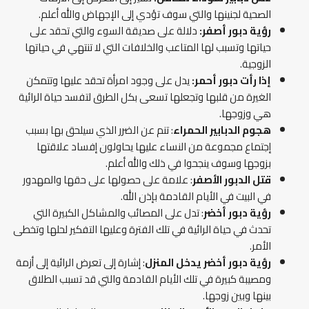
الصحية لجنينها والتي سوف تؤدي إلى الإجهاض والله أعلم.
رؤية دبور أصفر:
دلالة على صديقة السوء والتي تحقد على
حياتها وتسبب لها المتاعب والخلافات التي لا تنتهي في حياتها
الزوجية.
إذا رأت دبور أحمر:
يدل على وجود امرأة تحقد عليها وتتمكن
الغيرة من قلبها وتجعلها تسعى بكل الطرق لتفسد حياة الرائية
هي وزوجها.
هجوم الدبابير الحمراء
: تنم عن الضرر الذي سيلحق بها بسبب
إجتماع مجموعة من النساء عليها يحاولون إفساد علاقتها
بزوجها وسوف ينجحوا في ذلك والله أعلم.
قتل الدبور الأصفر
: علامة على حصولها على حقها والمهدور
في البيت في الأيام القادمة بإذن الله.
رؤية دبور أخضر
: تدل على المصائب والمشاكل الكبيرة التي
تحدث في حياة الرائية في تلك الفترة وعليها التفكير لحلها وتخطى
الأمر.
رؤية دبور أخضر يدخل المنزل
: إشارة إلى تعرض الرائية إلى أزمة
ومصيبة كبيرة في تلك الأيام القادمة والتي قد تسبب الطلاق
بينها وبين زوجها.