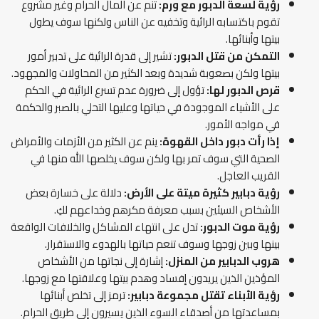
رؤية لسعة الدبور مع ورم:
تنم عن المال الحرام وغير مشروع
تقوم باكتسابه الرائية وتخفيه عن الناس ولكنها سوف يطول
بيتها وأبنائها.
التمكن من قتل الدبور:
تشير إلى قدرة الرائية على تدبير أمور
بيتها ولكن بصعوبة شديدة وبعد الكثير من المحاولات والمجهود.
قرص الدبور لها:
تؤول إلى ضرورة عدم تسرع الرائية في الحكم
على الأشياء الموجودة في حياتها وعليها التحلي بالصبر والحكمة
في مواجه الأمور.
إذا رأت دبور داخل القهوة:
ينم عن الكثير من الأزمات والأمراض
الصحية التي سوف تمر بها ولكن سوف يخلصها الله منها في
القريب العاجل.
رؤية دبابير كثيرة ميتة على الأرض:
دلالة على خسارة بعض
الأشخاص السيئين بسبب معرفة مكرهم وخداعهم لكِ.
رؤية موت الدبور:
تدل على انتهاء المشاكل والخلافات الواقعة
بينها وبين زوجها وسوف تنعم حياتها بالهدوء والاستقرار.
هروب الدبابير من المنزل:
إشارة إلى نجاتها من الأشخاص
المؤذين الذين يريدون إفساد وهدم بيتها وعلاقتها مع زوجها.
رؤية الأبناء تقتل مجموعة دبابير:
ترمز إلى تخلص أبنائها
بمساعدتها من أصدقاء السوء الذين يسيرون إلى طريق الحرام.