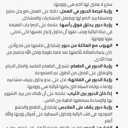
سارع لا يتمنى لها الخير هي وزوجها.
رؤية قرصة الدبور في العمل:
دلالة على العمل مع رجل صارم
ومتسلط يريد الضرر لها ويفتعل المشاجرات والمشاكل.
رؤية دبور يحلق فوق رأسها
:
علامة على الصراعات العنيفة
في حياة الرائية ويجب عليها أن تحاول إخراج نفسها لكي تحمي
بيتها وزوجها.
الهروب مع العائلة من دبور:
إشارة إلى تخلصها من شر وأذى
كان يحيط بالعائلة بأكملها منذ فترة طويلة ولكن الله نجاهم من
هذا الأذى.
رؤية الدبور في الطعام:
تشير إلى الطعام الفاسد والمال الحرام
والإنفاق على المنزل من الطرق غير المشروعة.
رؤية الدبور في الفاكهة:
تدل على عدو يحاول تزييف مشاعره
وإخفاء نواياه السيئة التي يكنها للرائية هي وزوجها.
إذا كان الدبور بين الثياب:
علامة على أن هُناك من يريد التشهير
بها والإساءة بسمعتها الطيبة بين الناس.
رؤية دبور يقف على الملابس:
إشارة إلى الطمع والجشع
الموجود في قلب الرائية وتحاول السيطرة على أموال زوجها والله
أعلم.
الفرار من الدبور:
تنم عن الخوف وعدم الآمان من شخص سيء