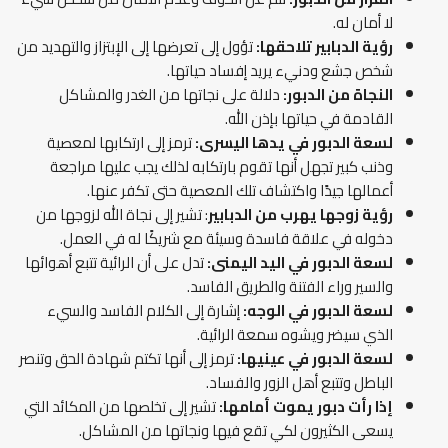
لا أمان له.
رؤية الدبابير تلاحقها:
تؤول إلى تعرضها إلى الإبتزاز والتهديد من
شخص جشع ودنيء يريد إفساد حياتها.
النجاة من الدبور:
دلالة على نجاتها من الغدر والمشاكل
القادمة في حياتها بإذن الله.
لسعة الدبور في يدها اليسرى:
ترمز إلى ارتكابها لمعصية
وذنب كبير تجهل أنها تقوم بارتكابه لذلك يجب عليها مراجعة
أعمالها جيدًا واكتشاف تلك المعصية حتى تكفر عنها.
رؤية زوجها يهرب من الدبابير
: تشير إلى نجاة الله لزوجها من
دخوله في علاقة فاسدة وسيئة مع شريكًا له في العمل.
لسعة الدبور في اليد اليمنى:
تدل على أن الرائية تتبع أهوائها
والسير وراء الفتنة والطريق الفاسد.
لسعة الدبور في الوجه:
إشارة إلى الكلام الفاسد والسيء
الذي سيضر ويشوه سمعة الرائية.
لسعة الدبور في عينيها:
ترمز إلى أنها تكتم شهادة الحق وتنصر
الباطل وتتبع أهل الزور والفساد.
إذا رأت دبور يموت أمامها:
تشير إلى تخلصها من المكائد التي
يسعى الكثيرون لكي تقع فيها ونجاتها من المشاكل.