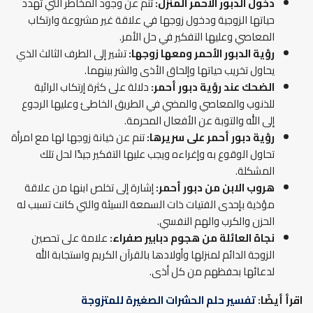
دخول الدبور الأحمر المنزل:
تنم عن وجود المخاطر التي تهدد
حياتها الزوجية ودخول زوجها في علاقة غير مشروعة وارتكاب
المعاصي وعليها التفكير في حل الأمر.
رؤية الدبور الأحمر ومعها زوجها
:
تشير إلى الطرف الثالث الذي
يحاول تخريب حياتها وإلحاق الأذى والشر بينهما.
الضحك عند رؤية دبور أحمر:
دلالة على كثرة إرتكاب الرائية
للذنوب والمعاصي والمضي في الطريق الخاطئ وعليها الرجوع
إلى الله والتوبة عن الأفعال المحرمة.
رؤية دبور أحمر على سريرها:
تنم عن خيانة زوجها لها مع امرأة
تحاول الوقوع به وإغراءه ويجب عليها التفكير جيدًا لحل تلك
المشكلة.
هروب الابن من دبور أحمر:
إشارة إلى تخلص ابنها من علاقة
مؤذية بإحدى الفتيات ذات السمعة السيئة والتي كانت تسبب له
الحزن والكرب والهم النفسي.
نجاة العائلة من هجوم دبابير صفراء:
علامة على تحصين
الزوجة الدائم لمنزلها وأولادها بالقرآن الكريم واستجابة الله
لدعائها بحفظهم من كل أذى.
اقرأ أيضًا:
تفسير حلم الحشرات الصغيرة للمتزوجة