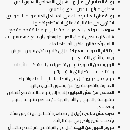
رؤية الدبابير في منزلها
: تشير إلى الأشخاص السيئون الذين
يدخلون منزلها يريدون الأذى والضرر بها
.
رؤية عش الدبابير:
دلالة على المشاكل الكثيرة والمتتالية والتي
لا تنتهي في حياة الرائية والتي لا تستطيع تخطيها.
هروب ابنتها من الدبور:
علامة على إنهاء علاقة محرمة مع
شاب كان يسعى لإلحاق الضرر لها ويحاول أن يسيء سمعتها بين
الناس وأصدقائها ولكن الله نجاها منه.
إذا قام الدبور بلسعها:
ترمز إلى كلام مؤذي يجرحها ويهينها
ويسبب الأذى النفسي لها.
الهروب من الدبور:
تنم عن تخلصها من المشاكل والأزمات
والتخلص من الأضرار التي تلحق حياتها.
حرق عش دبابير:
تدل على انتصارها على الأعداء وانتهاء
العداوة والخصومة بين من يسعون لتخريب حياتها.
التخلص من عش الدبابير:
إشارة إلى إنهاء علاقات مع أشخاص
مشبوهة والرجوع إلى الله والتوبة عن ما صدر منها من ذنوب
ومعاصي.
ضرب عش دبابير:
تؤول إلى مصاهرة أشخاص ذو نفوس سيئة
وأصحاب شرور وأضرار في حياة الرائية.
خروج الدبور من البيت:
تدل على النجاة من شر شخص حاقد أو