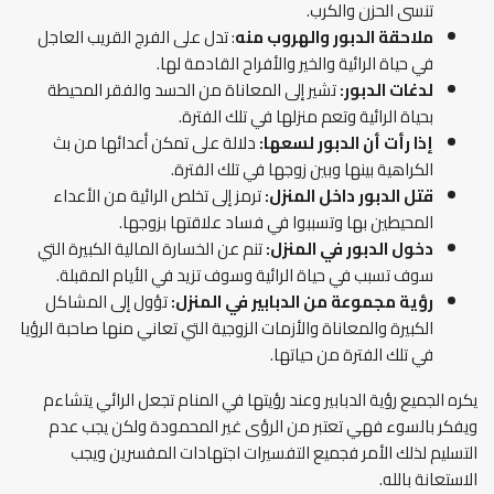
تنسى الحزن والكرب.
ملاحقة الدبور والهروب منه
: تدل على الفرج القريب العاجل
في حياة الرائية والخير والأفراح القادمة لها.
لدغات الدبور:
تشير إلى المعاناة من الحسد والفقر المحيطة
بحياة الرائية وتعم منزلها في تلك الفترة.
إذا رأت أن الدبور لسعها:
دلالة على تمكن أعدائها من بث
الكراهية بينها وبين زوجها في تلك الفترة.
قتل الدبور داخل المنزل:
ترمز إلى تخلص الرائية من الأعداء
المحيطين بها وتسببوا في فساد علاقتها بزوجها.
دخول الدبور في المنزل:
تنم عن الخسارة المالية الكبيرة التي
سوف تسبب في حياة الرائية وسوف تزيد في الأيام المقبلة.
رؤية مجموعة من الدبابير في المنزل:
تؤول إلى المشاكل
الكبيرة والمعاناة والأزمات الزوجية التي تعاني منها صاحبة الرؤيا
في تلك الفترة من حياتها.
يكره الجميع رؤية الدبابير وعند رؤيتها في المنام تجعل الرائي يتشاءم
ويفكر بالسوء فهي تعتبر من الرؤى غير المحمودة ولكن يجب عدم
التسليم لذلك الأمر فجميع التفسيرات اجتهادات المفسرين ويجب
الاستعانة بالله.