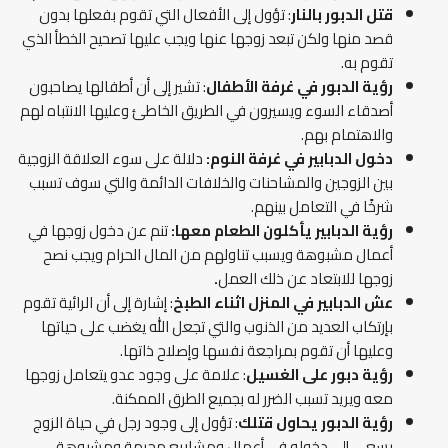
قتل الدبور بالنار
: تؤول إلى الأفعال التي تقوم بفعلها بدون
قصد منها ولكن تبعد زوجها عنها ويجب عليها تصحيح الخطأ الذي
تقوم به.
رؤية الدبور في غرفة الأطفال
: تشير إلى أن أطفالها يصاحبون
أصدقاء السوء ويسيرون في الطريق الخاطئ وعليها الانتباه لهم
والاهتمام بهم.
دخول
الدبابير في غرفة النوم:
دلالة على سوء العلاقة الزوجية
بين الزوجين والمشاحنات والخلافات الدائمة والتي سوف تسبب
شرخًا في التعامل بينهم.
رؤية الدبابير يأكلون الطعام معها:
تنم عن دخول زوجها في
أعمال مشبوهة ويسبب تناولهم من المال الحرام ويجب نصح
زوجها للابتعاد عن ذلك العمل
.
عش الدبابير في المنزل اثناء الطبخ
: إشارة إلى أن الرائية تقوم
بإرتكاب العديد من الذنوب والتي تجعل الله يغضب على حياتها
وعليها أن تقوم بمراجعة نفسها وإصلاح ذاتها.
رؤية دبور على الغسيل
: علامة على وجود عدو يتعامل زوجها
معه ويريد تسبب الضرر له بجميع الطرق الممكنة.
رؤية الدبور يحاول قتلك
: تؤول إلى وجود رجل في حياة الزوج
يسعى إلى دخوله في أعمال ومشاريع محرمة ومشبوهة