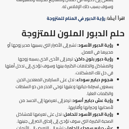
وسوف يسبب ذلك الإفلاس له.
اقرأ أيضًا:
رؤية الدبور في المنام للمتزوجة
حلم الدبور الملون للمتزوجة
رؤية الدبور الأسود:
تشير إلى الأضرار التي يسببها مدير زوجها أو
مديرها في العمل.
رؤية دبور بلون داكن:
ترمز إلى الأذى الذي يسببه زوجها
والمشاكل والخلافات الكثيرة بينها وسوف تؤدي إلى تدخل أهلها
في حل تلك المشكلات.
هجوم
دبابير سوداء:
تدل على السارقين المعتدين الذين
يسعون لسرقة حياتها وعليها توخي الحذر من ذو السلطات
والكلمات العليا.
رؤية عش دبابير أسود:
ترمز إلى تعرضها إلى الحسد من
لأصحابها وجيرانها وأقاربها.
رؤية الدبور الأسود للحامل:
تدل على تعرضها للمشاكل
الصحية الكبيرة التي سوف تؤدي إلى إلحاق الضر إلى جنينها.
عش دبابير سوداء للحامل:
تشير إلى التعرض إلى الأزمات