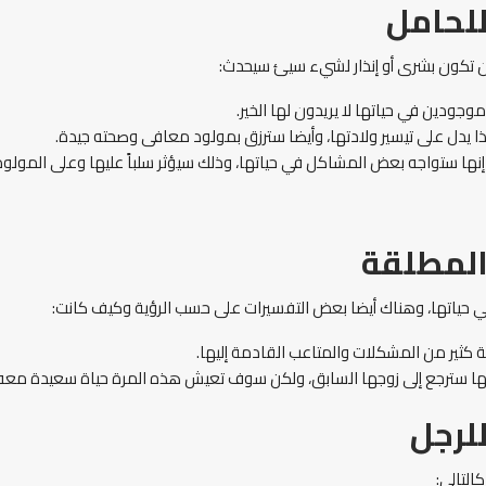
للحامل
ن تكون بشرى أو إنذار لشيء سيئ سيحدث:
وجودين في حياتها لا يريدون لها الخير.
 يدل على تيسير ولادتها، وأيضا سترزق بمولود معافى وصحته جيدة.
نها ستواجه بعض المشاكل في حياتها، وذلك سيؤثر سلباً عليها وعلى المولود
المطلقة
ر في حياتها، وهناك أيضا بعض التفسيرات على حسب الرؤية وكيف كانت:
ة كثير من المشكلات والمتاعب القادمة إليها.
لى أنها سترجع إلى زوجها السابق، ولكن سوف تعيش هذه المرة حياة سعيدة مع
لرجل
التالي: