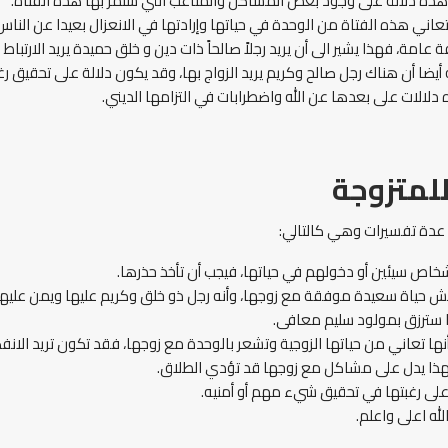
هذه دلالة على وجود بعض المشاكل والمتاعب التي ستمر بها هذه الفتاة.
عاني هذه الفتاة من الوحدة في حياتها وإرادتها في الانعزال بعيدا عن الناس
ة عامة، فهذا يشير الى أن يريد رجلاً صالحاً ذات دين و خلق حميدة يريد الارتباط 
ه أيضا أن هناك رجل صالح وكريم يريد الزواج بها، وقد يكون دلالة على تحقيق ر
 دلالات على بعدها عن الله واضطرابات في التزامها الديني.
لمتزوجة
 عدة تفسيرات وهي كالتالي:
أشخاص سيئين أو دخولهم في حياتها، فيجب أن تأخذ حذرها.
عيش حياة سعيدة موفقة مع زوجها، وأنه رجل ذو خلق وكريم عليها ويمن عليها با
نها سترزق بمولود سليم معافى.
ها تعاني من حياتها الزوجية وتشعر بالوحدة مع زوجها، فقد تكون تريد الانفص
 فهذا يدل على مشاكل مع زوجها قد تؤدي الطلاق.
على رغبتها في تحقيق شيء مهم أو أمنيه.
له اعلى واعلم.