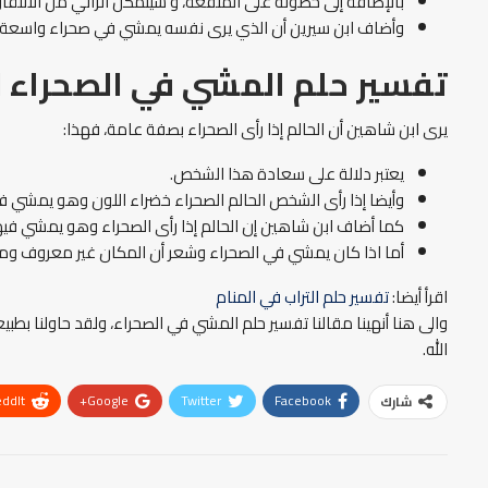
بالإضافة إلى حصوله على المنفعة، و سيتمكن الرائي من الانتق
وأضاف ابن سيرين أن الذي يرى نفسه يمشي في صحراء واسعة جد
تفسير حلم المشي في الصحراء 
يرى ابن شاهين أن الحالم إذا رأى الصحراء بصفة عامة، فهذا:
يعتبر دلالة على سعادة هذا الشخص.
وأيضا إذا رأى الشخص الحالم الصحراء خضراء اللون وهو يمشي فيه
كما أضاف ابن شاهين إن الحالم إذا رأى الصحراء وهو يمشي فيها 
أما اذا كان يمشي في الصحراء وشعر أن المكان غير معروف ومألو
اقرأ أيضا:
تفسير حلم التراب في المنام
والى هنا أنهينا مقالنا تفسير حلم المشي في الصحراء، ولقد حاولنا بطب
الله.
ddIt
Google+
Twitter
Facebook
شارك