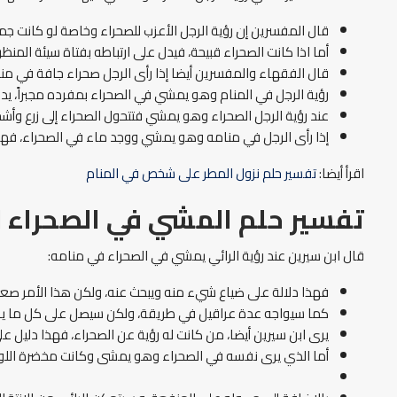
قال المفسرين إن رؤية الرجل الأعزب للصحراء وخاصة لو كانت ج
أما اذا كانت الصحراء قبيحة، فيدل على ارتباطه بفتاة سيئة المن
قال الفقهاء والمفسرين أيضا إذا رأى الرجل صحراء جافة في منا
رؤية الرجل في المنام وهو يمشي في الصحراء بمفرده مجبراً، ي
عند رؤية الرجل الصحراء وهو يمشي فتتحول الصحراء إلى زرع وأشج
إذا رأى الرجل في منامه وهو يمشي ووجد ماء في الصحراء، ف
اقرأ أيضا:
تفسير حلم نزول المطر على شخص في المنام
تفسير حلم المشي في الصحراء ل
قال ابن سيرين عند رؤية الرائي يمشي في الصحراء في منامه:
فهذا دلالة على ضياع شيء منه ويبحث عنه، ولكن هذا الأمر صعب
كما سيواجه عدة عراقيل في طريقة، ولكن سيصل على كل ما ير
يرى ابن سيرين أيضا، من كانت له رؤية عن الصحراء، فهذا دليل عل
أما الذي يرى نفسه في الصحراء وهو يمشى وكانت مخضرة اللون 