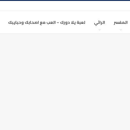
المفسر
الرائي
لعبة يلا دورك – العب مع اصحابك وحبايبك