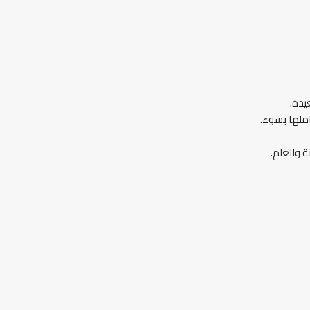
يدة.
املها بسوء.
 والعلم.