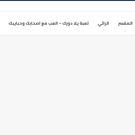
المفسر
الرائي
لعبة يلا دورك – العب مع اصحابك وحبايبك