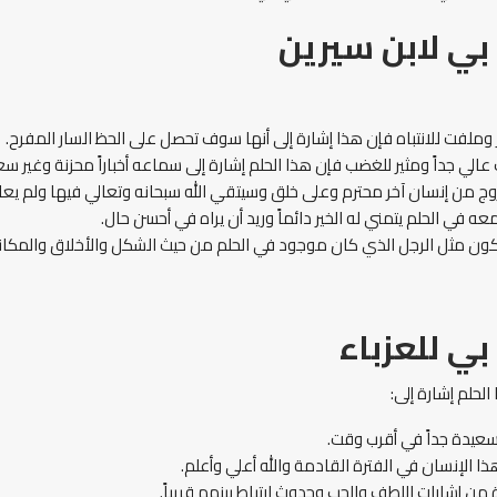
ي لابن سيرين
لفت للانتباه فإن هذا إشارة إلى أنها سوف تحصل على الحظ السار المفرح.
ي جداً ومثير للغضب فإن هذا الحلم إشارة إلى سماعه أخباراً محزنة وغير سع
زوج من إنسان آخر محترم وعلى خلق وسيتقي الله سبحانه وتعالي فيها ولم يع
 في الحلم يتمني له الخير دائماً وريد أن يراه في أحسن حال.
كون مثل الرجل الذي كان موجود في الحلم من حيث الشكل والأخلاق والمكانة
 للعزباء
لحلم إشارة إلى:
سعيدة جداً في أقرب وقت.
ا الإنسان في الفترة القادمة والله أعلي وأعلم.
ة من إشارات اللطف والحب وحدوث ارتباط بينهم قريباً.