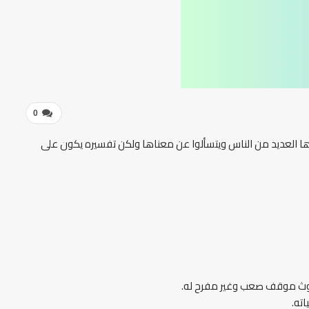
0
راها العديد من الناس ويتسألوا عن معناها ولكن تفسيره يكون على
 حدوث موقف صعب وغير مفرح له.
ته.