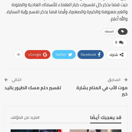
حيث قمنا بذكر كل تفسيرات كبار العلماء للأسماك العادية والملونة
والغير معروفة والكبيرة والصغيرة، وأيضا قمنا بذكر تفسير رؤية السنارة،
والله أعلم.
السمك
0
Google+
Twitter
Facebook
شارك
السابق
التالي
موت الأب في المنام بشارة
تفسير حلم مسك الطيور باليد
خير
قد يعجبك أيضًا
المزيد من المؤلف