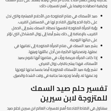
وكيفية اصطياده وفيما يلي أهم تفسيرات ذلك:
صيد الأسماك في منام المتزوجة من الأحلام المبشرة والتي تدل
على كثرة الخير والرزق القادم لها في المستقبل القريب.
رؤية المرأة المتزوجة لنفسها تصطاد السمك يشير إلى الحمل
القريب، بالإضافة إلى ذلك يشير أيضا إلى زوال المشاكل التي تؤثر
على حياتها الزوجية.
يشير صيد السمك في منام المرأة المتزوجة إلى تفانيها في
عملها، وتضحياتها الكثيرة من أجل عائلتها وبيتها.
إذا كانت المرأة مريضة ورأت في منامها أنها تقوم بصيد
الأسماك، فهذا يبشر باقتراب زوال المرض.
تشير رؤية صيد الأسماك للمتزوجة أيضا بمساعدتها لزوجها
ودعمها له، وأيضا وجودها بجانبه في وقت الشدة والضيق.
تفسير حلم صيد السمك
للمتزوجة لابن سيرين
سنتناول في النقاط القادمة أهم تفسيرات العالم ابن سيرين لحلم صيد