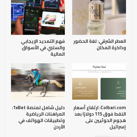
العطر الشرقي: لغة الحضور
فهم التمديد الإيجابي
وذاكرة المكان
والسلبي في الأسواق
المالية
Colbari.com: ارتفاع أسعار
دليل شامل لمنصة 1xBet:
النفط فوق 115 دولارًا بعد
المراهنات الرياضية
هجوم الحوثيين على
وتطبيقات الهواتف في
إسرائيل
الأردن