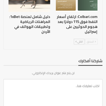
Colbari.com: ارتفاع أسعار
دليل شامل لمنصة 1xBet:
النفط فوق 115 دولارًا بعد
المراهنات الرياضية
هجوم الحوثيين على
وتطبيقات الهواتف في
إسرائيل
الأردن
السابق
التالي
شاركنا أفكارك
لن يتم نشر عنوان بريدك الإلكتروني.