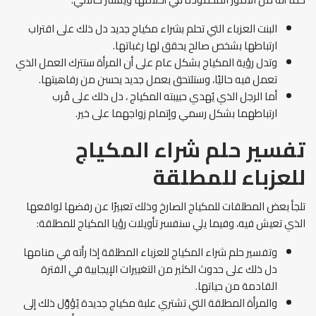
البنت العزباء التي تحلم بشراء مكياج جديد دل ذلك على اقتراب
ارتباطها بشخص صالح يحقق لها رغباتها.
وتدل رؤية المكياج بشكل عام على أن المرأة ستترك العمل الذي
تعمل فيه حاليًا، وستلتحق بعمل جديد يحسن من رفاهيتها.
أما الرجل الذي يُهدي حبيبته المكياج ، دل ذلك على قُرب
ارتباطهما بشكل رسمي وإتمام زواجهما على خير.
تفسير حلم شراء المكياج
للعزباء للمطلقة
تلجأ بعض المطلقات للمكياج الصارخ وذلك تعبيرًا عن رفضها لواقعها
الذي تعيش فيه، وفيما يلي سنفسر تأويلات رؤيا المكياج للمطلقة:
وتفسير حلم شراء المكياج للعزباء المطلقة إذا رأته في منامها
دل ذلك على حدوث الكثير من التغييرات الإيجابية في الفترة
القادمة من حياتها.
والمرأة المطلقة التي تشتري علبة مكياج جديدة يُؤوَّل ذلك إلى