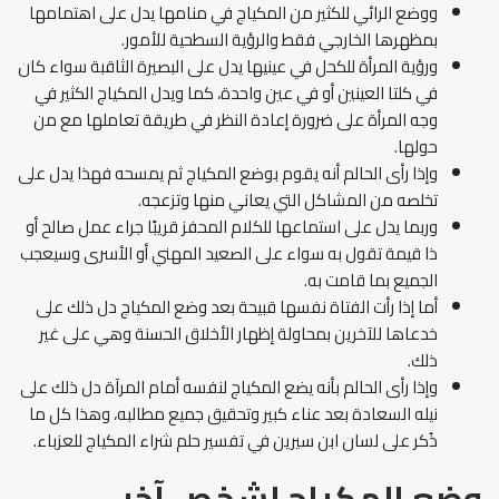
ووضع الرائي للكثير من المكياج في منامها يدل على اهتمامها
بمظهرها الخارجي فقط والرؤية السطحية للأمور.
ورؤية المرأة للكحل في عينيها يدل على البصيرة الثاقبة سواء كان
في كلتا العينين أو في عين واحدة، كما ويدل المكياج الكثير في
وجه المرأة على ضرورة إعادة النظر في طريقة تعاملها مع من
حولها.
وإذا رأى الحالم أنه يقوم بوضع المكياج ثم يمسحه فهذا يدل على
تخلصه من المشاكل التي يعاني منها وتزعجه.
وربما يدل على استماعها للكلام المحفز قريبًا جراء عمل صالح أو
ذا قيمة تقول به سواء على الصعيد المهني أو الأسرى وسيعجب
الجميع بما قامت به.
أما إذا رأت الفتاة نفسها قبيحة بعد وضع المكياج دل ذلك على
خدعاها للآخرين بمحاولة إظهار الأخلاق الحسنة وهي على غير
ذلك.
وإذا رأى الحالم بأنه يضع المكياج لنفسه أمام المرآة دل ذلك على
نيله السعادة بعد عناء كبير وتحقيق جميع مطالبه، وهذا كل ما
ذُكر على لسان ابن سيرين في تفسير حلم شراء المكياج للعزباء.
وضع المكياج لشخص آخر