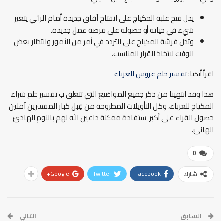
يدل فتح علبة المكياج على انفتاح آفاق جديدة أمام الرائي يتغير
شيء في حياته أو حصوله على فرصة عمل جديدة.
وتدل فرشة المكياج على التردد في أمر من الأمور وانتظار بعض
الوقت لاتخاذ القرار المناسب.
اقرأ أيضا:
تفسير حلم عروس للعزباء
هذا وقد انتهينا من ذكر جميع المواضيع التي تتعلق ب تفسير حلم شراء
المكياج للعزباء، وكل التأويلات المطروحة من قِبل كبار المفسرين آملين
حصول القراء على أكبر استفادة ممكنة داعين الله لهم بالنوم الهادئ
الهانئ.
0
Google+
Twitter
Facebook
شارك
السابق
التالي