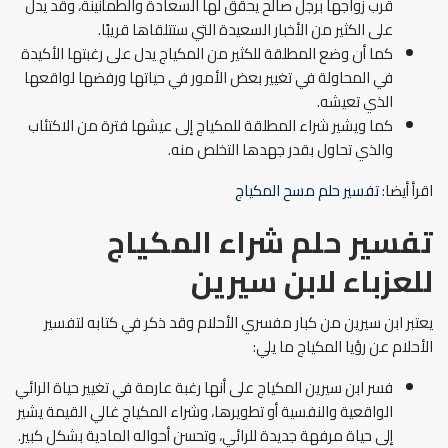
قرب زواجها برجل صالح يحقق لها السعادة والطمأنينة، وقد يدل
على الكثير من الأخبار السعيدة التي ستتلقاها قريبًا.
كما أن وضع المطلقة للكثير من المكياج يدل على رغبتها الأكيدة
في المحاولة في تغيير بعض الأمور في حياتها ورفضها لواقعها
الذي تعيشه.
كما ويشير شراء المطلقة للمكياج إلى عيشها فترة من الاكتئاب
والذي تحاول بقدر جهدها التخلص منه.
اقرأ أيضا:
تفسير حلم مسح المكياج
تفسير حلم شراء المكياج
للعزباء لابن سيرين
يعتبر ابن سيرين من كبار مفسري الأحلام وقد ذكر في كتابه لتفسير
الأحلام عن رؤيا المكياج ما يلي:
فسر ابن سيرين المكياج على أنها رغبة عارمة في تغيير حياة الرائي
الواقعية والنفسية أو تطويرها، وشراء المكياج غالي القيمة يشير
إلى حياة مرفهة جديدة للرائي، وتحسن أحواله المادية بشكل كبير.