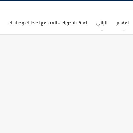
المفسر
الرائي
لعبة يلا دورك – العب مع اصحابك وحبايبك