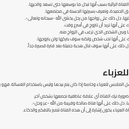
لفتاة الرائية بسبب أنها تبذل ما بوسعها حتى تسعد والديها.
خلاق الحميدة، وتعرف بسيرتها الحسنة في مجتمعها.
ختها، دل ذلك على زواجها من رجل يخشى الله -سبحانه وتعالى-.
على أنها تريد أن تتزوج في أسرع وقت.
نها وبين الشخص الذي ترغب في الزواج منه.
 على أنها تحب شخص ولكنه سوف يتركها ولن يتزوجها.
ذلك على أنها سوف تنال هدية جميلة بعد فترة قصيرة جداً.
لعزباء
لملابس للعزباء وخاصة إذا كان يتم بيدها وليس باستخدام الغسالة، فهو يشير 
 ضرورة ترك الفتاة أي علاقة عاطفية تجمعها بشخص آخر.
 دل ذلك على أنها فتاة صالحة وقريبة من الله -عز وجل-.
العزباء يكون إشارة إلى أن هذه الفتاة تتميز بالتفكير والذكاء.