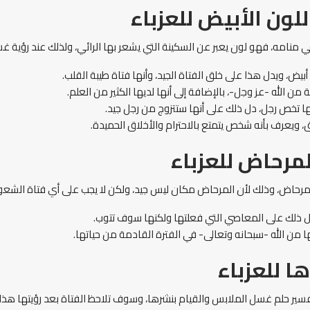
ون الأبيض للعزباء
منامه، فهو لون يعبر عن السكينة التي يشعر بها الرائي، ولذلك عند رؤية غسل
يض، ويدل هذا على خلق الفتاة الجيد، وأنها فتاة طيبة القلب.
 من الله -عز وجل-، بالإضافة إلى أنها لديها الكثير من العلم.
ا تخص رجل، دل ذلك على أنها ستتزوج من رجل جيد.
 ويعرف بأنه شخص يتمتع بالاحترام والأخلاق الحميدة.
مرحاض للعزباء
رحاض، وذلك لأن المرحاض مكان ليس جيد، ولكن لا يجب على أي فتاة الشعور ب
ل ذلك على المعاصي التي فعلتها ولكنها سوف تتوب.
من الله -سبحانه وتعالى- في الفترة القادمة من حياتها.
 للعزباء
تفسير حلم غسل الملابس والقيام بنشرها، وسوف تلاحظ الفتاة بعد رؤيتها هذا 