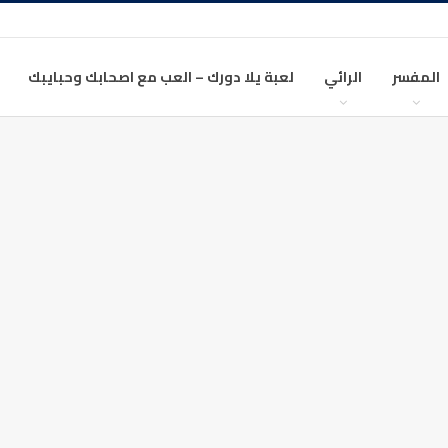
المفسر
الرائي
لعبة يلا دورك – العب مع اصحابك وحبايبك