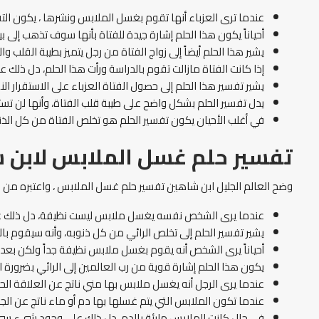
عندما ترى العزباء أنها تقوم بغسل الملابس ونشرها ، يكون التفس
أحياناً يكون هذا الحلم إشارة جيدة للفتاة بأنها سوف تذهب إلى ب
يشير هذا الحلم أيضاً إلى زواج الفتاة من رجل يتميز بطيبة القلب و
إذا كانت الفتاة مازالت تقوم بالدراسة ورأت هذا الحلم، دل ذلك
يشير تفسير هذا الحلم إلى حصول الفتاة العزباء على الاستقرار
يدل تفسير الحلم بشكل واضح على طيبة قلب الفتاة، وأنها لن ت
في أغلب الأحيان يكون تفسير الحلم هو تخلص الفتاة من كل ال
تفسير حلم غسل الملابس لابن 
وضح العالم الجليل ابن شاهين تفسير حلم غسل الملابس ، واعتبره من 
عندما يرى الشخص نفسه يغسل ملابس ليست نظيفة، دل ذلك على 
يشير تفسير الحلم إلى تخلص الرائي من كل ذنوبه، وأنه سيقوم بالت
أحياناً يرى الشخص أنه يقوم بغسل ملابس نظيفة جداً ولكن بعد ا
يكون هذا الحلم إشارة قوية من رب العالمين إلى الرائي بضرورة 
عندما يرى الرجل أنه يغسل ملابس بها مني ناتج عن العلاقة ال
عندما تكون الملابس التي يتم غسلها بها دم أو ماء ناتج عن الجماع
في حال كانت الملابس مليئة بالدم، دل ذلك على وجود شيء س