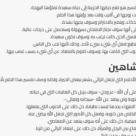
ير هو تغير حياتها الحزينة إلى حياة سعيدة تملؤها البهجة.
يت زوجها في أقرب وقت بعد رؤيتها هذا الحلم.
الذكاء، ويتميز بالاحترام وسوف يحبها بشدة.
 على أنها سوف تجتاز الامتحان بسهولة وستحصل على درجات عالية.
 النفسي الذي كانت ترغب به، وسوف تكون سعيدة.
ستطيع فعل أي شيء سيء لأحد، وذلك لأنها تحب كل الناس.
ذنوب التي قامت بها، وسوف تقوم بالابتعاد عن أي شيء يسبب غضب ربها.
شاهين
الأحلام التي تجعل الرائي يشعر ببعض الحيرة، ولكنه وصف تفسير هذا الحلم 
أن الله -عز وجل- سوف يزيل كل العقبات التي في حياته.
وبة ولن يبتعد عن الله -سبحانه وتعالى-.
لانتهاء يجدها ليست نظيفة، دل ذلك على الذنوب التي يفعلها.
التخلص من ذنوبه، وفعل كل الأمور التي تجعل الله يرضى عنه.
حميمية، دل ذلك على أنه سوف يبتعد عن المعاصي.
 بين الرجل والمرأة، دل ذلك على ابتعاد الرائي من الزنا.
يء سوف يحدث للرائي.