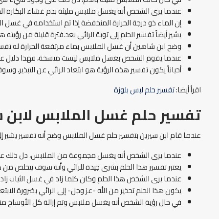
عندما يرى الشخص أنه يغسل ملابس مليئة بدم غشاء البكارة الخا
إن الماء ذو درجة الحرارة المنخفضة إذا تم استخدامه في غسل ا
يشير أيضاً تفسير الحلم إلى توبة الرائي بعد.فترة قليلة من رؤيت
وضح ابن شاهين أن غسل الملابس بماء مرتفعة الحرارة له تفس
عندما يقوم الشخص بغسل ملابس ليست متسخة، فهذا دليل على أ
أحياناً يكون تفسير هذه الرؤية هو ابتعاد الرائي عن التبذير، و
اقرأ أيضا:
تفسير حلم لبس بلوزة
تفسير حلم غسل الملابس لابن 
عندما قام ابن سيرين بتفسير حلم غسل الملابس وضح أنه تفسير يشير إلى 
عندما يرى الشخص أنه يغسل مجموعة من الملابس، دل ذلك على 
يعتبر تفسير هذا الحلم بشرى جيدة للرائي وأنه سوف يتخلص من 
عندما يرى الشخص هذا الحلم وكان كلما زاد في غسل الثياب زاد
يكون هذا الحلم تحذير من الله -عز وجل- إلى الرائي بضرورة الاب
في حال رؤية الشخص أنه يغسل ملابس وتم إزالة كل الأوساخ منها