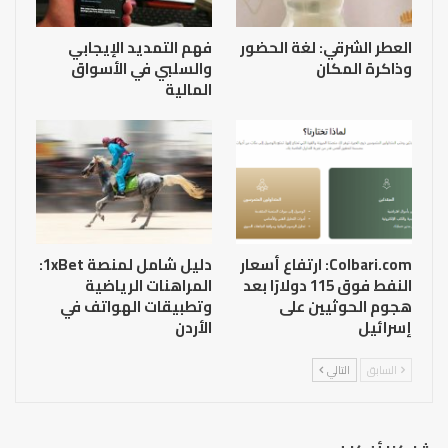
العطر الشرقي: لغة الحضور
فهم التمديد الإيجابي
وذاكرة المكان
والسلبي في الأسواق
المالية
Colbari.com: ارتفاع أسعار
دليل شامل لمنصة 1xBet:
النفط فوق 115 دولارًا بعد
المراهنات الرياضية
هجوم الحوثيين على
وتطبيقات الهواتف في
إسرائيل
الأردن
السابق
التالي