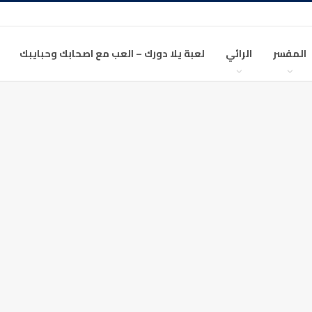
المفسر
الرائي
لعبة يلا دورك – العب مع اصحابك وحبايبك