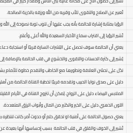
تُشير إلى حصول الأخ على مكانة عالية بين الناس ومقدار كبير في المجتمع 
تُعبير عن الصلاح والتقوى للأب وقربه من الله ورزقه بالذرية الصالحة.
الرؤيا بمثابة إشارة للحالمة بأنه يجب عليها أن تتوب توبة نصوحة إلى الله 
تُشير الرؤيا إلى اقتراب سماع الأخبار السعيدة والله أعلى وأعلم.
يعني أن الحالمة سوف تحصل على البُشرات السارة قريبًا أو استجابة دعاء ل
يُشير إلى كثرة الحسنات والتقوى والخشوع في قلب الحالمة بالإضافة إل
تدُل على تحسُن العلاقة وتطورها مع الخاطب والتقدم خطوة للأمام بش
دليل على صدق نوايا الحبيب وتقدمه قريبًا لخطبة الفتاة الحالمة من أهله
الملابس البيضاء دليل على الزواج، يُمكن أن تتزوج الفتاة في الأيام القليل
اللون الذهبي دليل على الخير والكثير من المال وأبواب الرزق المتعددة.
يعني حصول الحالمة على أمنية او تحقق حلم أو حدوث أمر كانت تنتظره بع
تُشير إلى الخوف والقلق في قلب الحالمة بسبب إحساسها أنها بعيدة عن ا