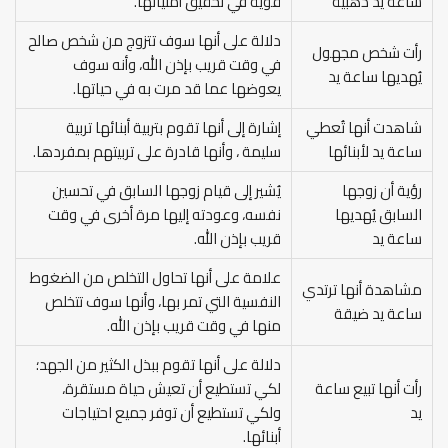
ساعة يد ذهبية
قوية في تحقيق أمنياتها.
دلالة على أنها سوف تتزوج من شخص صالح
رأت شخص مجهول
في وقت قريب بإذن الله، وأنه سوف
يُهديها ساعة يد
يعوضها عما قد مرت به في حياتها.
شاهدت أنها تُعطي
إشارة إلى أنها تقوم بتربية أبنائها تربية
ساعة يد لأبنائها
سليمة ، وأنها قادرة على تربيتهم بمفردها.
رؤية أن زوجها
يُشير إلى قيام زوجها السابق في تحسين
السابق يُهديها
نفسه، وعودته إليها مرة أخرى في وقت
ساعة يد
قريب بإذن الله.
علامة على أنها تحاول التخلص من الضغوط
مشاهدة أنها ترتدي
النفسية التي تمر بها، وأنها سوف تتخلص
ساعة يد ضيقة
منها في وقت قريب بإذن الله.
دلالة على أنها تقوم ببذل الكثير من الجهد؛
رأت أنها تبيع ساعة
لكي تستطيع أن تعيش حياة مستقرة،
يد
ولكي تستطيع أن توفر جميع احتياجات
أبنائها.