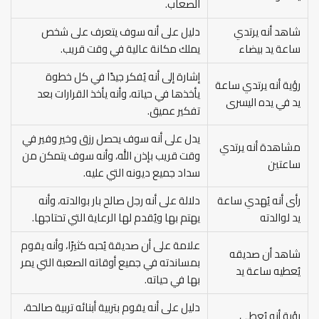
الصعاب.
شاهد أنه يرتدي
دليل على أنه سوف يتعرف على شخص
ساعة يد بيضاء
يملك مكانة عالية في وقت قريب.
إشارة إلى أنه يُفكر جيدًا في كل خطوة
رؤية أنه يرتدي ساعة
يأخذها في حياته، وأنه يأخذ القرارات بعد
يد في يده اليسرى
تفكير عميق.
يدل على أنه سوف يحصل رزق وخير وفير في
مشاهدة أنه يرتدي
وقت قريب بإذن الله، وأنه سوف يتمكن من
ساعتين
سداد جميع ديونه التي عليه.
رأى أنه يُهدي ساعة
دلالة على أنه رجل صالح بار بوالدته، وأنه
يد لوالدته
يهتم بها ويُقدم لها الرعاية التي تحتاجها.
علامة على أن صديقة يُحبه كثيرًا، وأنه يقوم
شاهد أن صديقه
بمساندته في جميع أوقاته الصعبة التي يمر
يُعطيه ساعة يد
بها في حياته.
دليل على أنه يقوم بتربية أبنائه تربية صالحة،
رؤية أنه يُعطي