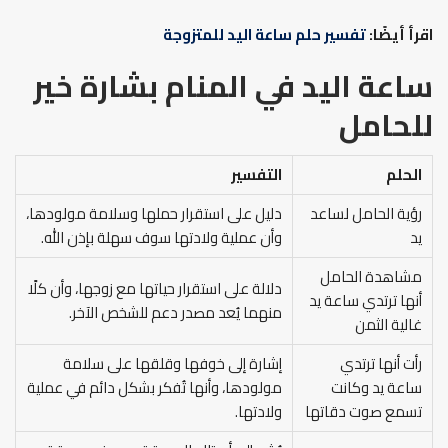
اقرأ أيضًا:
تفسير حلم ساعة اليد للمتزوجة
ساعة اليد في المنام بشارة خير
للحامل
الحلم
التفسير
رؤية الحامل لساعد
دليل على استقرار حملها وسلامة مولودها،
يد
وأن عملية ولادتها سوف سهلة بإذن الله.
مشاهدة الحامل
دلالة على استقرار حياتها مع زوجها، وأن كلًا
أنها ترتدي ساعة يد
منهما يُعد مصدر دعم للشخص الآخر.
غالية الثمن
رأت أنها ترتدي
إشارة إلى خوفها وقلقها على سلامة
ساعة يد وكانت
مولودها، وأنها تُفكر بشكل دائم في عملية
تسمع صوت دقاتها
ولادتها.