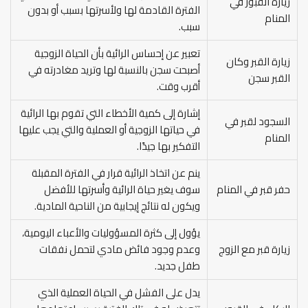
زيارة القبور في
الفترة القادمة لها ولأسرتها بسبب أو بدون
المنام
سبب.
تعبير عن إحساس الرائية بأن الحياة الزوجية
زيارة القبر وكان
أصبحت سجن بالنسبة لها وتريد مغادرته في
القبر سجن
أقرب وقت.
إشارة إلى كمية الأخطاء التي تقوم بها الرائية
السجود لقبر في
في حياتها الزوجية أو العملية والتي يجب عليها
المنام
التفكير بها جيدًا.
ينم عن اتخاذ الرائية قرار في الفترة المقبلة
حفر قبر في المنام
سوف يغير حياة الرائية وأسرتها للأفضل
ويكون له نتائج إيجابية من الناحية المادية.
يؤول إلى كثرة المسؤوليات والأعباء اليومية،
زيارة قبر مع الزوج
وعدم وجود فائض مادي لتحمل نفقات
طفل جديد.
يدل على الفشل في الحياة العملية الذي