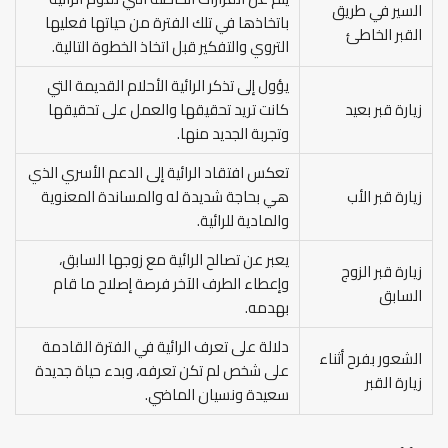
السير في طريق
باتخاذها في تلك الفترة من حياتها فعليها
القبر الخاطئ
التروي والتفكير قبل اتخاذ الخطوة التالية.
يؤول إلى تذكر الرائية الأحلام القديمة التي
زيارة قبر بعيد
كانت تريد تحقيقها والعمل على تحقيقها
وتجربة الجديد منها.
تعكس افتقاد الرائية إلى الدعم الأسري الذي
زيارة قبر الأب
هي بحاجة شديدة له والمساندة المعنوية
والمادية للرائية.
يعبر عن تصالح الرائية مع زوجها السابق،
زيارة قبر الزوج
وإعطاء الطرف الآخر فرصة إصلاح ما قام
السابق
بهدمه.
دلالة على تعرف الرائية في الفترة القادمة
الشعور بفرح أثناء
على شخص لم تكن تعرفه، وبدء حياة جديدة
زيارة القبر
سعيدة ونسيان الماضي.