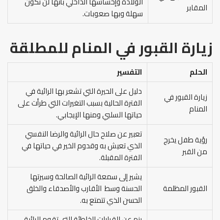
الولادة وإحساسها الداخلي بأنها لن تكون
المقابر
سهلة وبها صعوبات.
زيارة القبور في المنام للمطلقة
الحلم
التفسير
دليل على الحيرة التي تشعر بها الرائية في
زيارة القبور في
الفترة الحالية بسبب التغيرات التي طرأت على
المنام
حياتها السلبي ومنها الإيجابي.
تعبير عن صلاح حال الرائية والرضا النفسي
رؤية طفل يخرج
الذي تعيش به وقدوم الخير في حياتها في
من القبر
الفترة المقبلة.
يشير إلى سمعة الرائية الصالحة وسيرتها
القبور المظلمة
الحسنة وسط الأقارب والأصدقاء والخلق
الحسن الذي تتمتع به.
ينم عن القرارات الخاطئة التي تقوم الرائية