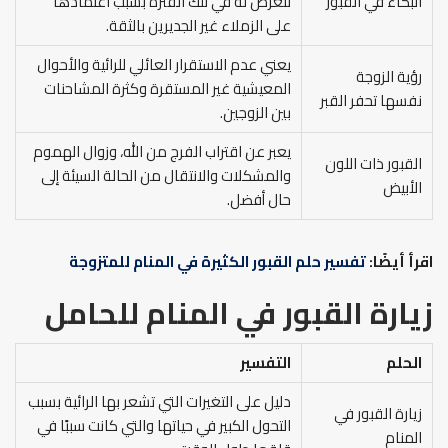
البكاء في القبور
تتعرض له في تلك الفترة بسبب اعتمادها
على الزملاء غير الجديرين بالثقة.
يعني عدم الاستقرار العائلي للرائية والأحوال
رؤية الزوجة
المعيشية غير المستقرة وكثرة المشاحنات
نفسها تحفر القبر
بين الزوجين.
يعبر عن اقتراب الفرج من الله، وزوال الهموم
القبور ذات اللون
والمشكلات والانتقال من الحالة السيئة إلى
الأبيض
حال أفضل.
اقرأ أيضًا:
تفسير حلم القبور الكثيرة في المنام للمتزوجة
زيارة القبور في المنام للحامل
الحلم
التفسير
دليل على التغيرات التي تشعر بها الرائية بسبب
زيارة القبور في
التحول الكبير في حياتها والتي كانت سببًا في
المنام