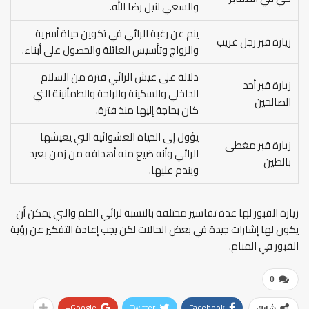
والسعي لنيل رضا الله.
ينم عن رغبة الرائي في تكوين حياة أسرية
زيارة قبر رجل غريب
والزواج وتأسيس العائلة والحصول على أبناء.
دلالة على عيش الرائي فترة من السلام
زيارة قبر أحد
الداخلي والسكينة والراحة والطمأنينة التي
الصالحين
كان بحاجة إليها منذ فترة.
يؤول إلى الحياة العشوائية التي يعيشها
زيارة قبر مغطى
الرائي وأنه ضيع منه أهدافه من زمن بعيد
بالطين
ويندم عليها.
زيارة القبور لها عدة تفاسير مختلفة بالنسبة لرائي الحلم والتي يمكن أن
يكون لها إشارات جيدة في بعض الحالات لكن يجب إعادة التفكير عن رؤية
القبور في المنام.
0
Google+
Twitter
Facebook
شارك