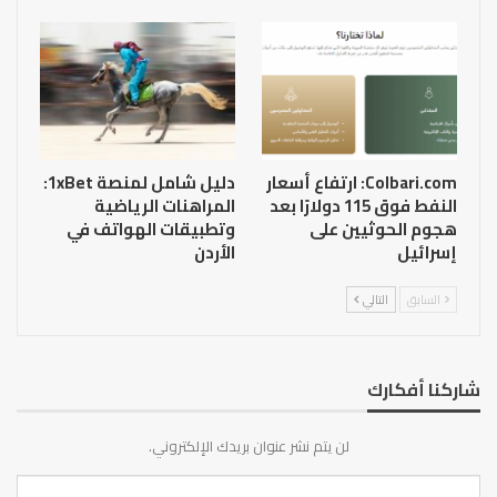
Colbari.com: ارتفاع أسعار
دليل شامل لمنصة 1xBet:
النفط فوق 115 دولارًا بعد
المراهنات الرياضية
هجوم الحوثيين على
وتطبيقات الهواتف في
إسرائيل
الأردن
السابق
التالي
شاركنا أفكارك
لن يتم نشر عنوان بريدك الإلكتروني.