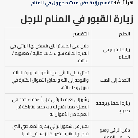
اقرأ أيضًا:
تفسير رؤية دفن ميت مجهول في المنام
زيارة القبور في المنام للرجل
الحلم
التفسير
دليل على الخسائر التي يتعرض لها الرائي في
زيارة القبور في
الفترة الحالية سواء كانت مالية / معنوية /
المنام
عائلية.
تمثل تخلي الرائي عن الأمور الدنيوية الزائلة
التحدث إلى الميت
والتوجه إلى الله وإنفاق الأموال الكثيرة في
سبيل رضاء الله.
يشير إلى تعرف الرائي على أصدقاء جدد في
زيارة المقابر برفقة
العمل؛ مما يفتح له باب جديد لشراكة تدر
صديق
العديد من الأموال له.
تعبير عن شعور الرائي بكثرة المعاصي التي
دفن الرائي وهو
قام بها وتنبيه لضرورة الزهد في الدنيا
حي في المقابر