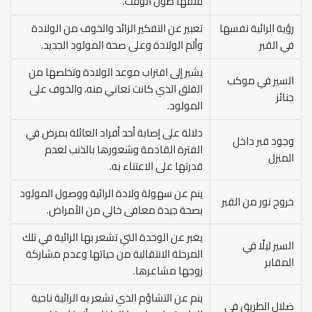
قلقها طول الوقت.
رؤية الرائية نفسها
تعبير عن التفكير الزائد والخوف من الولادة
في القبر
وألم الولادة وعلى صحة المولود الجديد.
يشير إلى اقتراب موعد الولادة وتخلصها من
السير في موكب
القلق الذي كانت تعاني منه، والخوف على
جنائز
المولود.
دلالة على إصابة أحد أفراد العائلة بمرض في
وجود قبر داخل
الفترة القادمة وشعورها بالذنب لعدم
المنزل
قدرتها على الاعتناء به.
ينم عن سهولة ولادة الرائية ووصول المولود
خروج نور من القبر
بصحة جيدة معافى خالي من الأمراض.
يعبر عن الوحدة التي تشعر بها الرائية في تلك
السير ليلًا في
المرحلة الانتقالية من حياتها وعدم مشاركة
المقابر
زوجها مشاعرها.
ينم عن التشاؤم الذي تشعر به الرائية ناحية
ضلال الطريق في