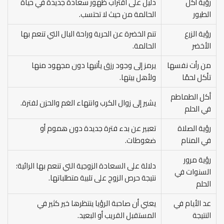
رؤية أكل
دليل على اقتراب ظهور سعادة جديدة في حياة
الطيور
الحالمة من حيث لا تحتسب.
رؤية الزرع
تنم الخضرة عن الحرية وراحة البال التي تنعم بها
الأخضر
الحالمة.
من رأت نفسها
يرمز إلى وجود رزق يأتيها دون مجهود منها
تأكل لحمًا
ولأهل بيتها.
أكل الطماطم
يشير إلى زوال الكرب وانتهاء الغم والحزن لفترة.
في الحلم
رؤية الصلاة
تعبير عن بدء فترة جديدة دون هموم أو
في المنام
ضغوطات.
رؤية مرور
دلالة على السعادة الزوجية التي تنعم بها الرائية؛
السنوات في
نتيجة حرص الزوج على تلبية متطلباتها.
الحلم
عد الأيام في
يعني أن صاحبة الرؤيا ينتظرها خير كثير في
النتيجة
المستقبل القريب أو البعيد.