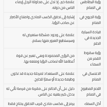
رؤية البطاطس
علامة خير.. إذ تدل على محاولة الرجل إرضاء
في المنام
الناس من حوله.
رؤية الجروح في
إشارة إلى تحقق الكسب المادي وامتناع الأضرار
المنام
عن صاحب الرؤيا.
قيادة السيارة
علامة على وجود مشكلة ستعرض له
الجديدة في
وسيستطيع العبور منها بسلام.
الحلم
رؤية سقوط
من الرؤى المحمودة وهي تعبير عن قوة
القمر من
أعطاها الله لصاحب الرؤيا ومتعه بها.
السماء
الاغتسال في
علامة على الاستعداد لمرحلة جديدة قد تكون
المنام
وظيفة جديدة أو سفرًا للخارج.
اللحم المطبوخ
دليل على أن الحالم على مقربة من فرصة تأتي له
في المنام
بدخل كبير يغنيه عن الناس.
أكل السمك
يرمز إلى مكسب مادي قريب التحقق يحتاج فقط