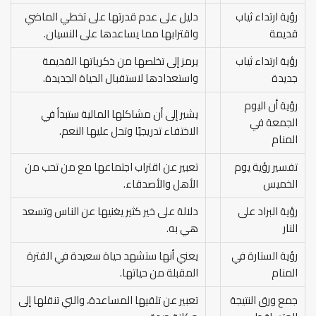
رؤية ارتداء ثياب
دليل على عدم قدرتها على تخطي الماضي
قديمة
واقترابها مما يساعدها على النسيان.
رؤية ارتداء ثياب
يرمز إلى تخلصها من ذكرياتها القديمة
جديدة
واستعدادها لاستقبال الحياة الجديدة.
رؤية أن اليوم
يشير إلى أن مشاكلها المالية ستبدأ في
الجمعة في
الاختفاء تدريجيًا وتحل عليها النعم.
المنام
تفسير رؤية يوم
تعبير عن اقتراب اجتماعها مع من تحب من
الخميس
الأهل والأصدقاء.
رؤية البراد على
دلالة على خير كثير يغنيها عن الناس وتسعد
النار
هي به.
رؤية الستارة في
يعني أنها ستشهد حياة سعيدة في الفترة
المنام
المقبلة من حياتها.
جمع ورق النتيجة
تعبير عن تلقيها المساعدة، والتي تنقلها إلى