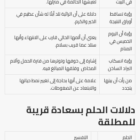
في البيت
تعيشها الحالمة في منزلها.
رؤية تساقط
دلالة على أن الرائية تلد أبنًا له شأن عظيم في
أوراق النتيجة
الخير والكرم.
رؤية أن اليوم
يعني أن ألمها الحالي قارب على الانتهاء وأنها
الخميس في
ستلد عما قريب بسلام.
المنام
رؤية انسكاب
إشارة إلى خوفها وتوترها من فترة الحمل وآلام
البراد الساخن
المخاض وقلقها المبالغ فيه.
من رأت أن بيتها
علامة على أنها بحاجة إلى تغيير نمط حياتها
يتجدد
والابتعاد عن الضغوطات.
دلالات الحلم بسعادة قريبة
للمطلقة
الحلم
التفسير