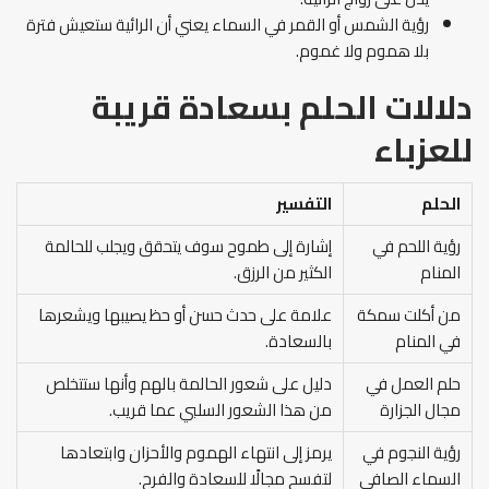
رؤية الشمس أو القمر في السماء يعني أن الرائية ستعيش فترة
بلا هموم ولا غموم.
دلالات الحلم بسعادة قريبة
للعزباء
الحلم
التفسير
رؤية اللحم في
إشارة إلى طموح سوف يتحقق ويجلب للحالمة
المنام
الكثير من الرزق.
من أكلت سمكة
علامة على حدث حسن أو حظ يصيبها ويشعرها
في المنام
بالسعادة.
حلم العمل في
دليل على شعور الحالمة بالهم وأنها ستتخلص
مجال الجزارة
من هذا الشعور السلبي عما قريب.
رؤية النجوم في
يرمز إلى انتهاء الهموم والأحزان وابتعادها
السماء الصافي
لتفسح مجالًا للسعادة والفرح.