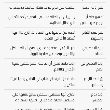
حلم رؤية العطر
علامة على فرج قريب ينتظر الحالمة وتسعد به.
تَفسير حلم أن
يشير إلى أن الحالمة تسعى لتحقيق أحد الأماني
اليوم هو الاثنين
التي طال انتظارها.
حلم مرور الأيام
تعبير عن حرصها على العبادات، التي تنال بها
والشهور
أعظم الأجر في الآخرة.
الزرع الاخضر في
من الرؤى المحمودة التي تعني أن المشاكل
المنام
والأحزان تبتعد عن صاحبة الرؤيا.
رؤية الدموع في
رؤية طيبة تعني أن صاحبة الحلم تختفي عنها
الحلم
الأحزان والآلام.
رؤية عد الأيام
دلالة على اجتماع بشاب في الحلال وأنها قريبًا
وحسابها
ستتزوج.
رؤية يوم
يعني أنها ستلتقي بشخص صالح يعينها على
الخميس
مصاعب الحياة، ويدخل إلى قلبها السعادة.
رؤية البراد فيه
إشارة إلى وجود شخص ينوي الزواج بها من