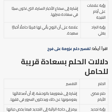
رؤية علامات
إشارة إلى سماع الأخبار السارة، التي تكون سببًا
على أيام
في سعادة منزلها.
النتيجة
رؤية البراد
علامة على أن الزوج يأتي لها قريبًا حاملًا أخبارًا
يغلي
سعيدة.
اقرأ أيضًا:
تفسير حلم عزومة على فرح
دلالات الحلم بسعادة قريبة
للحامل
الحلم
التفسير
حلم مضي
إشارة إلى شعورها بالوحشة، إلا أن أصدقائها
الأيام
يعوضونها عن ذلك ويدخلون السرور في قلبها.
رؤية تجديد
يرمز إلى حاجة الرائية إلى التجديد فيما يخص حياتها