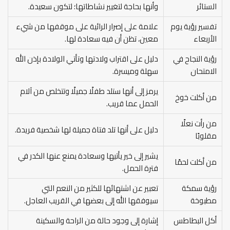
الستائر
وأنها بحاجة لتغيير نشاطاتها؛ لتكون سعيدة.
تفسير رؤية يوم
علامة على إصرار الرائية على موقفها من شيء
الأربعاء
معين، تظن أن فيه سعادة لها.
رؤية النجاح في
دليل على اقتراب ولادتها وتأتي الولادة بإذن الله
الامتحان
سهلة وميسرة.
يرمز إلى أنها ستلد طفلًا جميلًا وتتخلص من آلام
من أكلت خوخ
الحمل عما قريب.
من رأت نعلًا
دليل على أنها تلد فتاة جميلة لها شخصية فريدة.
مقلوبًا
يشير إلى خير يأتيها وسعادة يمنع عنها الكدر في
من أكلت لحمًا
فترة الحمل.
رؤية سمكة
تعبير عن اشتهائها للكثير من النعم التي
مطبوخة
سيوفقها الله إلى بعضها في القريب العاجل.
أكل البطاطس
إشارة إلى وجود حالة من الراحة والسكينة