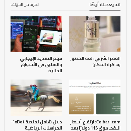
قد يعجبك أيضًا
المزيد من المؤلف
العطر الشرقي: لغة الحضور
فهم التمديد الإيجابي
وذاكرة المكان
والسلبي في الأسواق
المالية
Colbari.com: ارتفاع أسعار
دليل شامل لمنصة 1xBet:
النفط فوق 115 دولارًا بعد
المراهنات الرياضية