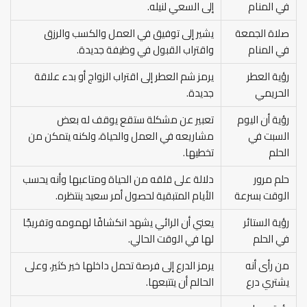
في المنام
إلى السعي لنيله.
صلاة الجمعة
يشير إلى توفيق في العمل والكسب والرزق
في المنام
واقتراب القبول في وظيفة جديدة.
رؤية العطر
يرمز شم العطر إلى اقتراب الزواج أو بدء علاقة
الحريمي
جديدة.
رؤية أن اليوم
تعبير عن مشكلة ستقع يوقف له بعض
السبت في
مشاريعه في العمل والحياة، ولكنه يتمكن من
الحلم
تخطيها.
حلم مرور
دلالة على قلقه من الحياة ومتاعبها وأنه يحسب
الوقت بسرعة
الأيام المتبقية لحصول أمر سعيد ينتظره.
رؤية الستائر
يعني أن الرائي يشهد انكشافًا لهمومه وتفريجًا
في الحلم
لها في الوقت الحالي.
من رأى أنه
يرمز الدرع إلى فرصة تحمل داخلها خير كثير، وعلى
يشتري درع
الحالم أن يتتبعها.