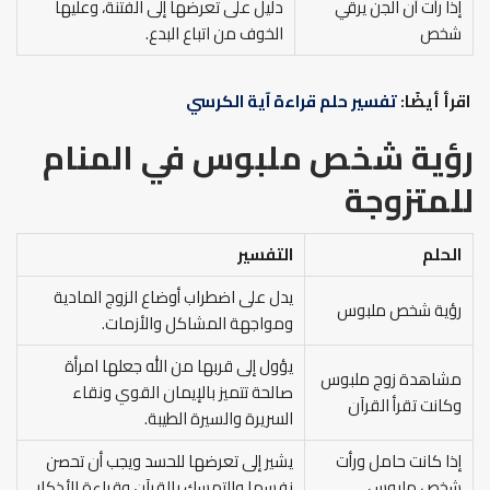
إذا رأت أن الجن يرقي
دليل على تعرضها إلى الفتنة، وعليها
شخص
الخوف من اتباع البدع.
اقرأ أيضًا:
تفسير حلم قراءة آية الكرسي
رؤية شخص ملبوس في المنام
للمتزوجة
الحلم
التفسير
يدل على اضطراب أوضاع الزوج المادية
رؤية شخص ملبوس
ومواجهة المشاكل والأزمات.
يؤول إلى قربها من الله جعلها امرأة
مشاهدة زوج ملبوس
صالحة تتميز بالإيمان القوي ونقاء
وكانت تقرأ القرآن
السريرة والسيرة الطيبة.
إذا كانت حامل ورأت
يشير إلى تعرضها للحسد ويجب أن تحصن
شخص ملبوس
نفسها والتمسك بالقرآن وقراءة الأذكار.