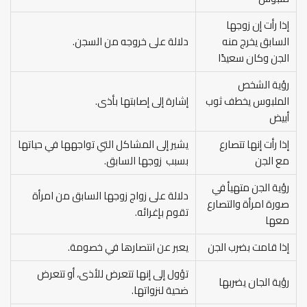
إذا رأت إن زوجها
السابق يخرج منه
دلالة على خروجه من السجن.
الجن وكان سعيدًا
رؤية الشخص
الملبوس يخطف ثوب
إشارة إلى إصابتها بأذى.
أبيض
إذا رأت إنها تتصارع
يشير إلى المشاكل التي تواجهها في حياتها
مع الجن
بسبب زوجها السابق.
رؤية الجن متهيأ في
دلالة على زواج زوجها السابق من امرأة
صورة امرأة والتصارع
تقوم بإغرائه.
معها
إذا قامت بضرب الجن
يعبر عن انتصارها في خصومة.
تؤول إلى إنها تتعرض للأذى، أو تتعرض
رؤية الجان يضربها
ضحية لنزواتها.