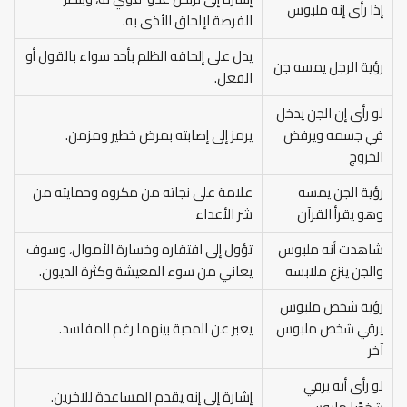
إذا رأى إنه ملبوس
الفرصة لإلحاق الأذى به.
يدل على إلحاقه الظلم بأحد سواء بالقول أو
رؤية الرجل يمسه جن
الفعل.
لو رأى إن الجن يدخل
في جسمه ويرفض
يرمز إلى إصابته بمرض خطير ومزمن.
الخروج
رؤية الجن يمسه
علامة على نجاته من مكروه وحمايته من
وهو يقرأ القرآن
شر الأعداء
شاهدت أنه ملبوس
تؤول إلى افتقاره وخسارة الأموال، وسوف
والجن ينزع ملابسه
يعاني من سوء المعيشة وكثرة الديون.
رؤية شخص ملبوس
يرقي شخص ملبوس
يعبر عن المحبة بينهما رغم المفاسد.
آخر
لو رأى أنه يرقي
إشارة إلى إنه يقدم المساعدة للآخرين.