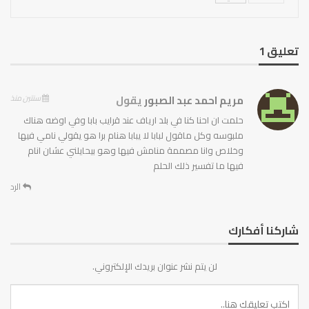
تعليق 1
مريم احمد عبد الصبور
يقول
سنتين منذ
حلمت ان احنا كنا في بلد ارياف عند قرايب بابا وفي اوضه هناك
ملبوسه وكل ماقول لبابا لا يبابا هنام برا هو يقولي نامي فيها
وخلاص وانا مصممة منامش فيها وهو بيحايلني عشان انام
فيها ما تفسير ذلك الحلم
الرد
شاركنا أفكارك
لن يتم نشر عنوان بريدك الإلكتروني.