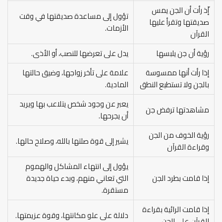
إّذ رأت أن الجن يمس
تؤول إلى مساعدة صديقتها في وقت
صديقتها وتقرأ عليها
الأزمات.
القرآن
رؤية أن جن يلبسها
يدل على تعرضها للنصب، أو الأذى.
إذا رأت أنها ممسوسة
علامة على تأخر زواجها، وضيق حالتها
بالجن ولا تستطيع النطق
المادية.
يعبر عن وجود شخص يتلاعب بها ويريد
مشاهدتها ترفض جن
أن يجرحها.
رؤية الخوف من الجن
يشير إلى قوة صلتها بالله، وصلاح حالها.
وقراءة القرآن
يؤول إلى انتهاء المشاكل والهموم
إذا قامت بطرد الجن
التي تعاني منهم، وبدء حياة جديدة
مستقرة.
إذا قامت الرائية بقراءة
دلالة على علو مكانتها، وقوة عزيمتها.
القرآن على الجن