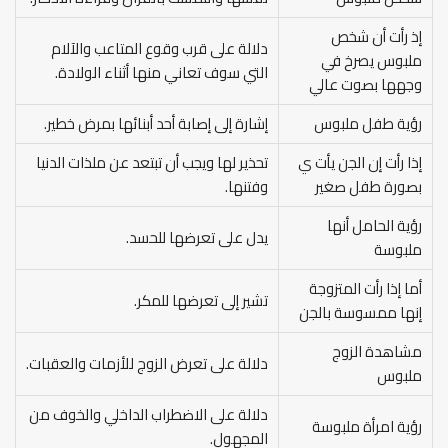
إذ رأت أن شخص
دلالة على قرب وقوع المتاعب والآلام
ملبوس يصرخ في
التي سوف تعاني منها أثناء الولادة.
وجهها بصوت عالي
رؤية طفل ملبوس
إشارة إلى إصابة أحد أبنائها بمرض خطير.
إذا رأت إن الجن يأت ي
تحذير لها ويجب أن تبتعد عن ملذات الدنيا
بصورة طفل صغير
وفتنها.
رؤية الحامل أنها
يدل على تعرضها للحسد.
ملبوسة
أما إذا رأت المتزوجة
تشير إلى تعرضها للمكر.
إنها ممسوسة بالجن
مشاهدة الزوج
دلالة على تعرض الزوج للأزمات والعقبات.
ملبوس
دلالة على الاضطراب الداخلي والخوف من
رؤية امرأة ملبوسة
المجهول.