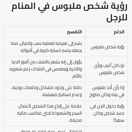
رؤية شخص ملبوس في المنام
للرجل
الحلم
التفسير
يشبر إلى تعرضه لعملية نصب واحتيال، مما
رؤية شخص ملبوس
يجعله يخسر خسارة كبيرة في أمواله
يؤول إلى إنه يشعر بالتشتت بين أمور الدنيا
لو كان أعزب ورأى
والآخرة وينغمس في الملذات رغم شعوره
شخص ملبوس
بالألم.
إذا رأى أحد ملبوس
دلالة على وجود مشاكل وخلافات زوجية،
في بيته وكان متزوج
وعدم استقرار معيشته.
رؤية دخول الجن في
علامة على إتباع هذا الشخص لأعمال
جسد شخص وكان
السحر والشعوذة لجني مكاسب مالية
سعيدًا
محرمة.
إشارة إلى تربص عدو قوي له، وينظر