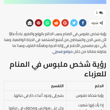
1
شارك
رؤية شخص ملبوس في المنام يصيب الحالم بالهلع والنفور عادةً نظرًا
لأن مس الجن والشياطين من أبشع المشاهد في الحياة الواقعية، وهنا
يأتي دور مفسرين الأحلام في إزالة الحيرة وطمأنة القلوب وهذا ما
يتناوله مقالنا من خلال
موقع فسرلي
.
رؤية شخص ملبوس في المنام
للعزباء
الحلم
التفسير
رؤية شخصًا ملبوس
يشير إلى وجود أعداء كثر في حياتها.
إذا رأت إنها شعرت
يدل على هواجس ومخاوف في حياتها