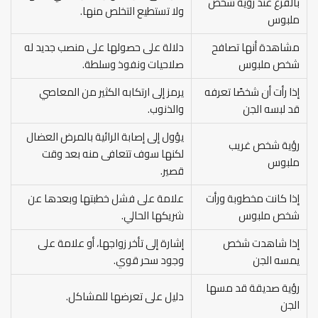
بالفزع عند رؤية شخص
ولا تستطيع التخلص منها.
ملبوس
مشاهدة أنها تصافح
دلالة على حصولها على منصب جديد له
شخص ملبوس
صلاحيات ونفوذ وسلطة.
إذا رأت أن شخصًا تعرفه
يرمز إلى ارتكابه الكثير من المعاصي
قد لبسه الجن
والذنوب.
يؤول إلى إصابة الرائية بالمرض العضال
رؤية شخص غريب
لكنها سوف تتعافى منه بعد وقت
ملبوس
قصير.
إذا كانت مخطوبة ورأت
علامة على فشل خطبتها وبعدها عن
شخص ملبوس
شريكها الحالي.
إذا شاهدت شخص
إشارة إلى تأخر زواجها، أو علامة على
يمسه الجن
وجود سحر قوي.
رؤية صديقة قد مسها
دليل على تعرضها للمشاكل.
الجن