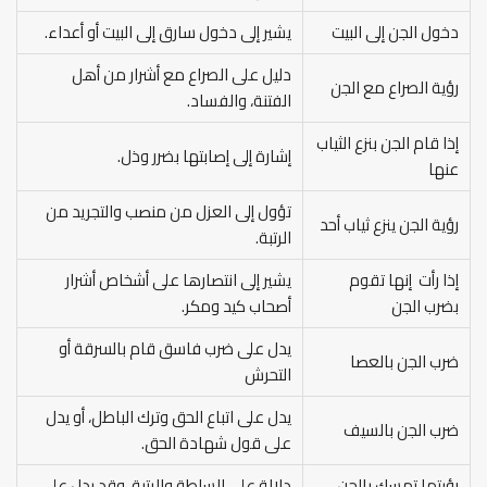
دخول الجن إلى البيت
يشير إلى دخول سارق إلى البيت أو أعداء.
دليل على الصراع مع أشرار من أهل
رؤية الصراع مع الجن
الفتنة، والفساد.
إذا قام الجن بنزع الثياب
إشارة إلى إصابتها بضرر وذل.
عنها
تؤول إلى العزل من منصب والتجريد من
رؤية الجن ينزع ثياب أحد
الرتبة.
إذا رأت إنها تقوم
يشير إلى انتصارها على أشخاص أشرار
بضرب الجن
أصحاب كيد ومكر.
يدل على ضرب فاسق قام بالسرقة أو
ضرب الجن بالعصا
التحرش
يدل على اتباع الحق وترك الباطل، أو يدل
ضرب الجن بالسيف
على قول شهادة الحق.
رؤيتها تمسك بالجن
دلالة على السلطة والرتبة، وقد يدل على