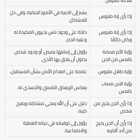
شخصًا ملبوس
يشير إلى الحيرة في الأمور الحياتية، وفي حل
إذا رأى إنه ملبوس
للمشاكل.
إذا رأى إنه ملبوس
دلالة على وجود ناس يدبرون المكيدة له
وكان خائفًا
وعليه الحذر.
رؤية الأم مصابة
يؤول إلى إصابتها بمرض، أو وجود شخص
بالمس من الجن
يحاول أن يلحق بها الأذى.
رؤية طفل ملبوس
علامة على انعدام الأمن بشأن المستقبل.
رؤية الابن مصاب
يعكس الإرهاق النفسي والجسدي له.
بالمس
إذا رأى الجن يخرج من
دليل على أن الله يمحي مشاكله ويفرج
شخص
كربه.
إذا رأى أن الجن يخرج
يؤول إلى توفيقه في حياته العملية
من أحد أقاربه
والاجتماعية.