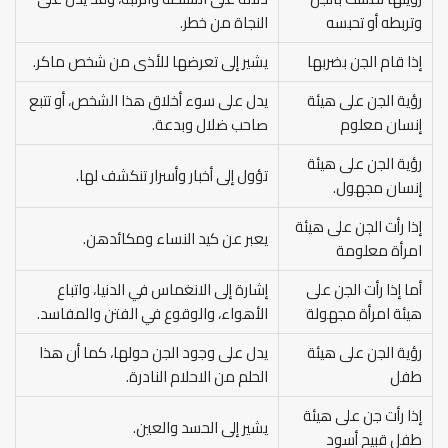
وتربطه أو تحبسه
النجاة من خطر.
إذا قام الجن بضربها
يشير إلى تعرضها للأذى من شخص ماكر.
رؤية الجن على هيئة
يدل على سوء أخلاق هذا الشخص، أو تتبع
إنسان معلوم
صاحب ضلال وبدعة.
رؤية الجن على هيئة
تؤول إلى أخبار وأسرار تنكشف لها.
إنسان مجهول.
إذا رأت الجن على هيئة
يعبر عن كيد النساء ومكائدهن.
امرأة معلومة
أما إذا رأت الجن على
إشارة إلى الانغماس في الدنيا، واتباع
هيئة امرأة مجهولة
الأهواء، والوقوع في الفتن والمفاسد.
رؤية الجن على هيئة
يدل على وجود الجن حولها، كما أن هذا
طفل
الحلم من الاحلام النادرة.
إذا رأت جن على هيئة
يشير إلى الحسد والعين.
طفل قبيح أسود