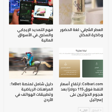
العطر الشرقي: لغة الحضور
فهم التمديد الإيجابي
وذاكرة المكان
والسلبي في الأسواق
المالية
Colbari.com: ارتفاع أسعار
دليل شامل لمنصة 1xBet:
النفط فوق 115 دولارًا بعد
المراهنات الرياضية
هجوم الحوثيين على
وتطبيقات الهواتف في
إسرائيل
الأردن
السابق
التالي