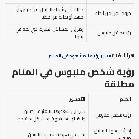
دلالة على شفاء الطفل من مرض، أو
خروج الجن من الطفل
حسد، أو نجاته من خطر.
رمز إلى المشاكل الكثيرة التي تقع في
رؤية طفل ملبوس
بيتها.
اقرأ أيضًا:
تفسير رؤية المشعوذ في المنام
رؤية شخص ملبوس في المنام
مطلقة
الحلم
التفسير
تشير إلى شعورها بالتعثر في حياتها
رؤية شخص ملبوس
والضياع ومواجهة المشاكل بمفردها
إذ رأت زوجها السابق
يدل على تعرضه لعقوبة السجن.
ملبوس