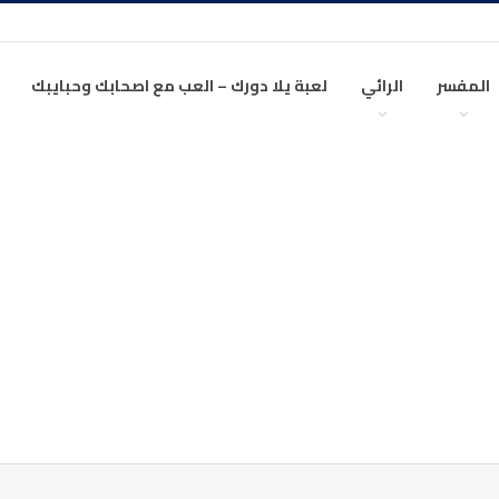
المفسر
الرائي
لعبة يلا دورك – العب مع اصحابك وحبايبك