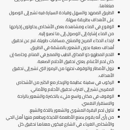
مبتغاها.
الطريق الممهد والسهل وقيادة السيارة فيه تشير إلى الوصول
على الأهداف بطريقة سهلة.
الوقوع في الماء ومشاهدة بعض الأشخاص يحاولون إخراجها
من الماء إشارة إلى الوصول إلى ما تصبو إليه.
ارتداء الحذاء المريح والمشي مسافات طويلة، تنم عن تحقيق
أهداف صعبة بدون الشعور بالمشقة في الطريق.
اللحم المطهو ذو المذاق الطيب والمميز في المنام، وخاصة إن
كان لحم الأغنام، يعني تحقيق الأحلام الصعبة.
نزول الأمطار والوقوف تحتها من الرموز التي تشير إلى تحقيق
الأهداف.
الركوب في سفينة عظيمة والإبحار مع الكثير من الأشخاص
المقربين تشير إلى اقتراب تحقيق الأحلام والأماني.
الوقوف في مكان واسع مليء بالخضرة والشعور بالراحة
والاستقرار النفسي.
تناول لحم البقرة المشوي والشعور باللذة والشبع.
من رأى أنه يقوم بصنع الأطعمة اللذيذة ويطعم منها أهل الحي
والأشخاص الغرباء في الشارع فيكون معناها تحقيق كل