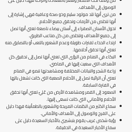
من وقف تحت الأمطار وشعر بالسعادة والراحة فهذا دليل على
الوصول إلى الأهداف.
من ترى أنها تلد مولود سليم وذو صحة وعافية فهي إشارة إلى
أنها تتخلص من الأزمات وتحقق جميع الأحلام.
تحول الأسنان الصفراء إلى أسنان بيضاء ناصعة تعني أنها تصل
إلى جميع الأهداف وتتخلص من كل متاعب الطريق.
ارتداء الحذاء لفترات طويلة وعدم الشعور بالتعب أو بالتضايق منه
تعني أنها تحقق أحلامها.
البكاء في المنام من الرؤى التي تعني أنها تصل إلى تحقيق كل
الأهداف التي سعيت إليها في الماضي.
زراعة الشجر والنباتات المختلفة ومشاهدتها تنمو في المنام
تعني أن الرائية تصل إلى الأحلام الصعبة التي كانت تشغل بالها
في الفترة السابقة.
الصعود إلى القمر ومشاهدة الأرض من عُليّ تعني أنها تحقق
الأحلام والأماني التي كانت تسعى إليها.
سماع الكثير من الكلمات المريحة والشعور بالطمأنينة فهذا دليل
على الفرج والوصول إلى الأهداف والأماني.
رؤية شخص غريب يقوم بتبشيري بالأخبار السعيدة دليل على
سماع الأخبار السعيدة في الحقيقة.