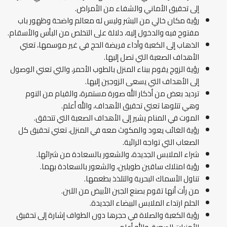
إلى تحقيق الأماني والشفاء من الأمراض.
رؤية مكان خالي من البشر وليس له معالم واضحة وظهور باب
مفتوح فيه والدخول إليه، دلالة على التخلص من البأس والأسقام.
الذهاب إلى الكعبة وأداء فريضة الحج في غير موسمها، تعني
الأهداف الصعبة التي تصل إليها.
رؤية الزوج يقوم ببناء المنزل بالطوب الأحمر، والتي تعني الوصول
إلى الأهداف التي يسعى الزوجين إليها.
ترديد بعض من أذكار الله صورة مستمرة، والقيام من النوم
وهي تتلوها تعني تحقيق الأهداف، والله أعلم.
الموت في المنام يشير إلى الأهداف الصعبة التي تتحقق.
رؤية الغائب يعود والمكوث معه في المنزل، تعني تحقيق كل
الصعاب التي تواجه الرائية.
شراء الملابس الجديدة، والشعور بالسعادة من شرائها.
رؤية امتلاك ساقين طويلين، والشعور بالسعادة بهما.
تناول الأسماك البحرية والتلذذ بطعمها.
من رأت أنها تقوم بصنع الجبن الأبيض من اللبن.
الحلم ارتداء الملابس البيضاء الجديدة.
رؤية الكعبة والصلاة في حجرها دون الطواف إشارة إلى تحقيق