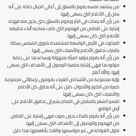
من يشاهد نفسه يقوم بالتسلق إلى أعالي الجبال دلالة على أنه
يصل إلى الأحلام التي يسعى إليها.
من رأى أنه يمكث في البئر ويقوم بالتسلق حتى يخرج منه فهذه
إشارة على التخلص من الهموم التي كانت تصاحبه أثناء تحقيقه
للأحلام التي كان يسعى إليها.
المكوث في الأرض الواسعة لمشاهدة شروق الشمس رسالة
باقتراب تحقيق الأحلام والأمنيات التي يسعى إليها.
من رأى أنه يقوم بتوليد امرأة مجهولة ويساعدها على رعاية
مولودها فهي إشارة بحتمية الوصول إلى الأهداف التي يسعى
إليها، والله أعلم.
رؤية مجموعة من الأشخاص الغرباء يقومون بإعطائي مجموعة
كبيرة من الكنوز والأموال، دليل على أنه يحقق كل الأحلام
والأمنيات التي كان يسعى إليها.
تقصير الشعر بالمقص في المنام يشير إلى تحقيق الأحلام على
أرض الواقع.
من رأى أنه يقوم بالبكاء بدون صوت فهي إشارة على التخلص
من الهموم والوصول إلى الأهداف التي يسعى إليها.
تناول الفواكه في غير مواسمها والتلذذ بأطعمتها هذا دليل