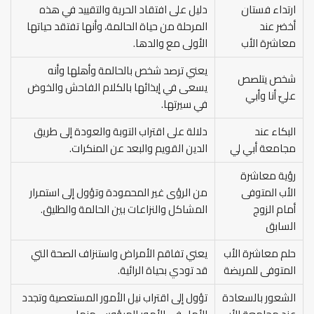
ارتداء فستان
دليل على افتقاد الحرية والتقييد في هذه
أخضر عند
المرحلة من حياة الحالمة، وأنها تفتقد حياتها
معاشرة الأب
الأولى مع والدها.
يعني ترصد شخص بالحالمة وأهلها وأنه
شخص يتلصص
يسعى في إيذائها بالكلام الفاحش والخوض
عليّ أنا وأبي
في سيرتها.
البكاء عند
دلالة على اقتراب التوبة والعودة إلى طريق
مجامعة أبي لي
الدين القويم والبعد عن المنكرات.
رؤية معاشرة
الأب المتوفى
من الرؤى غير المحمودة وتؤول إلى استمرار
أمام الزوج
المشاكل والنزاعات بين الحالمة والطليق.
السابق
حلم معاشرة الأب
يعني تفاقم الأمراض واستنزاف الصحة التي
المتوفى للمريضة
قد تودي بحياة الرائية.
الشعور بالسعادة
تؤول إلى اقتراب نيل الأمور المستعصية وتجدد