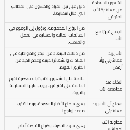
الشعور بالسعادة
دليل على نيل المراد والحصول على المطالب
من معاشرة الأب
التي طال انتظارها.
المتوفى
من الرؤى المذمومة، وتؤول إلى الوقوع في
الجماع قهرًا مع
الضائقات المالية والخسارة في العمل
الأب
والمنصب.
الأب يريد
من دلالات الابتعاد عن البدع والمواظبة على
معاشرتي وأنا
العبادات والشعائر الدينية وعدم الحيد عن
أرفض
الطريق القويم.
علامة على الشعور بالذنب تجاه معصية تقيم
البكاء عند
الحالمة على اقترافها، ويجب عليها المسارعة
مجامعة الأب
بالتوبة.
سماع أن الأب يريد
يعني سماع الأخبار السعيدة، وربما اقترب
معاشرتي
موعد زواجها.
محاولة الأب
يعني سوء التصرف وضياع الفرصة أمام
لمعاشرتي