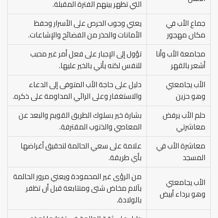
التي تظهر بينهم الفترة المقبلة.
جماع الأب في
يعني وجوب الحرص على الأسرار وحفظ
مكان مهجور
الأمانات والحذر من الفضائح والإشاعات.
مجامعة الأب وأنا
تؤول إلى الإجبار على فعل أمر غير محبب
أشعر بالقهر
للنفس لكنه يأتي بالخير عليها.
الأب يجامعني
دليل على حاجة الأب المتوفى إلى الدعاء
وهو حزين
والاستغفار وعلى الرائي المداومة على ذكره.
حلم الأب يرفض
بشارة خير بسلوك الطريق القويم والبعد عن
معاشرتي
المعاصي والذنوب المقترفة.
معاشرة الأب في
علامة على سعي الحالمة لتحقيق أغراضها
المسجد
بأي طريقة.
من الرؤى غير المحمودة ويعني مرور الحالمة
الأب يجامعني
بآلام مخاض شتى ومتتابعة قبل أن تظفر
وهو برداء أبيض
بالولادة.