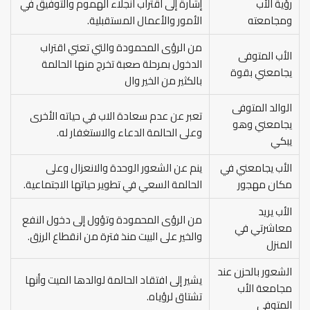
رؤية الأب
إشارة إلى اقتراب انجلاء الهموم والتوفيق في
ومجامعته
الأمور والأعمال المستقبلية.
من الرؤى المحمودة والتي تعني اقتراب
الأب المتوفى
الدخول بمرحلة صعبة تخرج منها الحالمة
يجامعني بقوة
بالكثير من الخير وال
الوالد المتوفى
تعبر عن عدم سعادة الاب في حياته الأخرى
يجامعني وهو
وعلى الحالمة الدعاء والاستغفار له.
يبكي
الأب يجامعني في
ينم عن الشعور الوحدة والانعزال وعلى
مكان مهجور
الحالمة السعي في تطوير حياتها الاجتماعية.
الأب يريد
من الرؤى المحمودة وتؤول إلى دخول النفع
معاشرتي في
والخير على البيت منذ فترة من انقطاع الرزق.
المنزل
الشعور بالحزن عند
يشير إلى افتقاد الحالمة لوالدها الميت وأنها
مجامعة الأب
تشتاق لرؤياه.
المتوفى