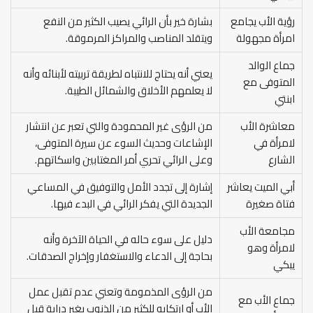
رؤية الأب يجامع
بشارة خير بأن الرائي يصيب الكثير من النفع
امرأة مجهولة
ويتقلد المناصب والمراكز المرموقة.
جماع الوالد
يعني أنه يحتاج للانتباه لطريقة تربيته لأبنائه وأنه
المتوفى مع
لا يعلمهم الأخلاق والشمائل الطيبة.
ابنتي
معاشرة الأب
من الرؤى غير المحمودة والتي تعبر عن انتشار
لامرأة في
الإشاعات وحديث السوء عن سيرة المتوفى،
الشارع
وعلى الرائي تحري أمر المغتابين واسكاتهم.
أبي الميت يعاشر
إشارة إلى تجدد الأمل والتوفيق في المساعي
فتاة صغيرة
الجديدة التي يفكر الرائي في البدء فيها.
مجامعة الأب
دليل على سوء حاله في الحياة الآخرة وأنه
لامرأة وهو
بحاجة إلى الدعاء والاستغفار وإخراج الصدقات.
يبكي
من الرؤى المذمومة وتعني عدم تقبل عمل
جماع الأب مع
الأب أو ارتكابه للكثير من الذنوب بغير دراية قبل