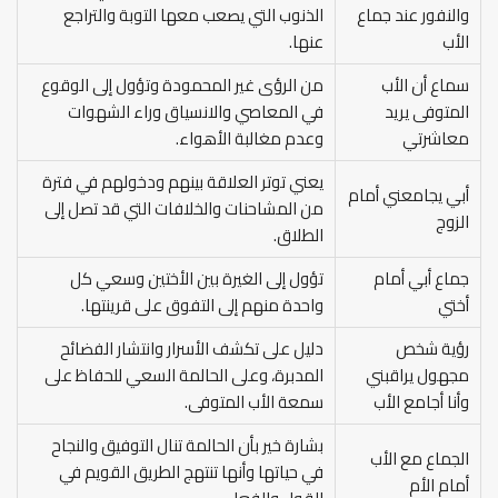
والنفور عند جماع
الذنوب التي يصعب معها التوبة والتراجع
الأب
عنها.
سماع أن الأب
من الرؤى غير المحمودة وتؤول إلى الوقوع
المتوفى يريد
في المعاصي والانسياق وراء الشهوات
معاشرتي
وعدم مغالبة الأهواء.
يعني توتر العلاقة بينهم ودخولهم في فترة
أبي يجامعني أمام
من المشاحنات والخلافات التي قد تصل إلى
الزوج
الطلاق.
جماع أبي أمام
تؤول إلى الغيرة بين الأختين وسعي كل
أختي
واحدة منهم إلى التفوق على قرينتها.
رؤية شخص
دليل على تكشف الأسرار وانتشار الفضائح
مجهول يراقبني
المدبرة، وعلى الحالمة السعي للحفاظ على
وأنا أجامع الأب
سمعة الأب المتوفى.
بشارة خير بأن الحالمة تنال التوفيق والنجاح
الجماع مع الأب
في حياتها وأنها تنتهج الطريق القويم في
أمام الأم