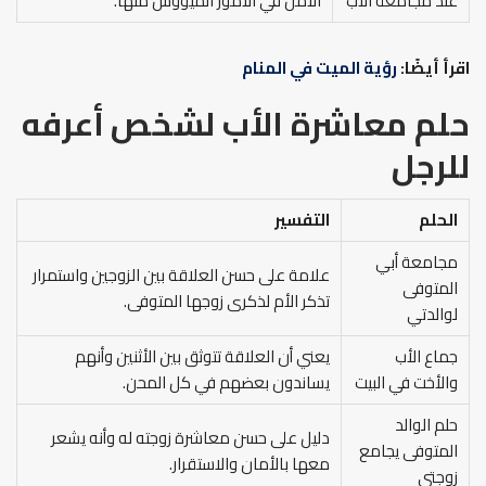
عند مجامعة الأب
الأمل في الأمور الميؤوس منها.
اقرأ أيضًا:
رؤية الميت في المنام
حلم معاشرة الأب لشخص أعرفه
للرجل
الحلم
التفسير
مجامعة أبي
علامة على حسن العلاقة بين الزوجين واستمرار
المتوفى
تذكر الأم لذكرى زوجها المتوفى.
لوالدتي
جماع الأب
يعني أن العلاقة تتوثق بين الأثنين وأنهم
والأخت في البيت
يساندون بعضهم في كل المحن.
حلم الوالد
دليل على حسن معاشرة زوجته له وأنه يشعر
المتوفى يجامع
معها بالأمان والاستقرار.
زوجتي