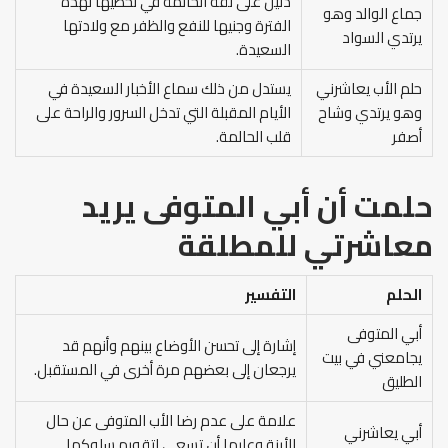
دليل على ثقة الحالمة في تخطيها لهذه
جماع الوالد وهو
الفترة وجنيها للنفع والظفر مع ولادتها
يرتدي السواد
السعيدة.
حلم الأب يعاشرني
يستدل من ذلك سماع الأخبار السعيدة في
وهو يرتدي وشاح
الأيام المقبلة التي تدخل السرور والراحة على
أصفر
قلب الحالمة.
حلمت أن أبي المتوفى يريد
معاشرتي للمطلقة
الحلم
التفسير
أبي المتوفى
إشارة إلى تحسن الأوضاع بينهم وأنهم قد
يجامعني في بيت
يرجعان إلى بعضهم مرة أخرى في المستقبل.
الطليق
علامة على عدم رضا الأب المتوفى عن حال
أبي يعاشرني
الأبنة وعليها أن تسعى لتقويم سلوكها