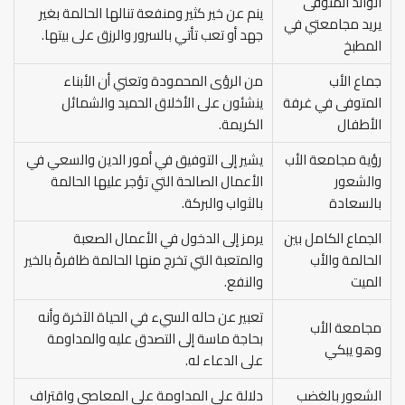
الوالد المتوفى
ينم عن خير كثير ومنفعة تنالها الحالمة بغير
يريد مجامعتي في
جهد أو تعب تأتي بالسرور والرزق على بيتها.
المطبخ
جماع الأب
من الرؤى المحمودة وتعني أن الأبناء
المتوفى في غرفة
ينشئون على الأخلاق الحميد والشمائل
الأطفال
الكريمة.
رؤية مجامعة الأب
يشير إلى التوفيق في أمور الدين والسعي في
والشعور
الأعمال الصالحة التي تؤجر عليها الحالمة
بالسعادة
بالثواب والبركة.
الجماع الكامل بين
يرمز إلى الدخول في الأعمال الصعبة
الحالمة والأب
والمتعبة التي تخرج منها الحالمة ظافرةً بالخير
الميت
والنفع.
تعبير عن حاله السيء في الحياة الآخرة وأنه
مجامعة الأب
بحاجة ماسة إلى التصدق عليه والمداومة
وهو يبكي
على الدعاء له.
الشعور بالغضب
دلالة على المداومة على المعاصي واقتراف