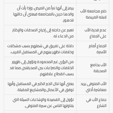
يرمز إلى أنها تبرأ من المرض، وإذا رأت أن
حلم مجامعة الأب
والدها حزين بالمجامعة فيعني أن حالتها
لابنته المريضة
تتدهور.
عدم قدرة الأب
تعبير عن حاجته إلى إخراج الصدقات والإكثار
على الجماع
من الدعاء له.
الجماع أمام
دلالة على تفريق في شملهم بسبب مشكلات
الأسرة
وخلافات تظهر بينهم في المستقبل القريب.
من الرؤى غير المحمودة وتؤول إلى ظهور
الأب يجامع
الخلافات والصراعات بين الصديقتين مما قد
الصديقة
يسبب انقطاع علاقتهم.
الأب المتوفى يريد
يعني أنها تنال الخير الكثير في المستقبل وأنها
معاشرة أختي
توفق في الأعمال والمشاريع المقبلة.
جماع الأب في
تؤول إلى الفضيحة والإشاعات السيئة التي
الشارع
يتناولها الناس عن سيرة المتوفى.