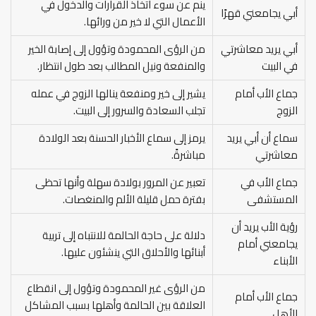
ينم عن سوء اتخاذ القرارات والدخول في
أبي يجامعني قهرًا
الأعمال التي لا خير من ورائها.
أبي يريد معاشرتي
من الرؤى المحمودة وتؤول إلى إصابة الخير
في البيت
والمنفعة ونيل المطالب بعد طول انتظار.
جماع الأب أمام
يشير إلى خير ومنفعة ينالها الزوج في عمله
الزوج
تجلب السعادة والسرور إلى البيت.
سماع أن أبي يريد
يرمز إلى سماع الأخبار الحسنة بعد الولادة
معاشرتي
مباشرةً.
جماع الأب في
تعبير عن المرور بولادة سهلة وأنها تحظى
المستشفى
بفترة حمل قليلة الألم والمنغصات.
رؤية الأب يريد أن
دلالة على حاجة الحالمة للانتباه إلى تربية
يجامعني أمام
أبنائها والأحلاق التي ينشئون عليها.
الأبناء
من الرؤى غير المحمودة وتؤول إلى انقطاع
جماع الأب أمام
العلاقة بين الحالمة وأهلها بسبب المشاكل
الأهل