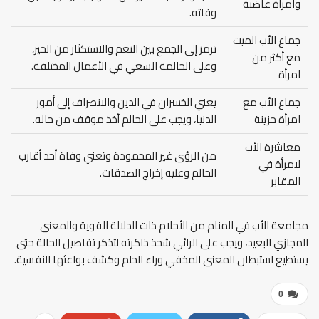
وامرأة غاضبة
وفاته.
جماع الأب الميت
ترمز إلى الجمع بين النعم والاستكثار من الخير،
مع أكثر من
وعلى الحالمة السعي في الأعمال المختلفة.
امرأة
جماع الأب مع
يعني الخسران في الدين والانصراف إلى أمور
امرأة حزينة
الدنيا، ويجب على الحالم أخذ موقف من حاله.
معاشرة الأب
من الرؤى غير المحمودة وتعني وفاة أحد أقارب
لامرأة في
الحالم وعليه إخراج الصدقات.
المقابر
مجامعة الأب في المنام من الأحلام ذات الدلالة القوية والمعنى
المجازي البعيد، ويجب على الرائي شحذ ذاكرته لتذكر تفاصيل الحالة حتى
يستطيع استبطان المعنى المخفي وراء الحلم وكشف بواعثها النفسية.
0