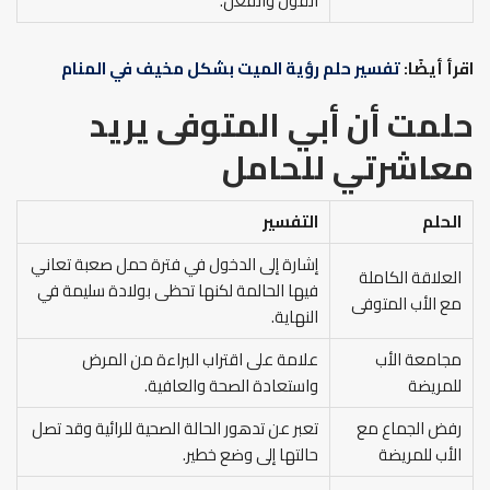
القول والفعل.
اقرأ أيضًا:
تفسير حلم رؤية الميت بشكل مخيف في المنام
حلمت أن أبي المتوفى يريد
معاشرتي للحامل
الحلم
التفسير
إشارة إلى الدخول في فترة حمل صعبة تعاني
العلاقة الكاملة
فيها الحالمة لكنها تحظى بولادة سليمة في
مع الأب المتوفى
النهاية.
مجامعة الأب
علامة على اقتراب البراءة من المرض
للمريضة
واستعادة الصحة والعافية.
رفض الجماع مع
تعبر عن تدهور الحالة الصحية للرائية وقد تصل
الأب للمريضة
حالتها إلى وضع خطير.