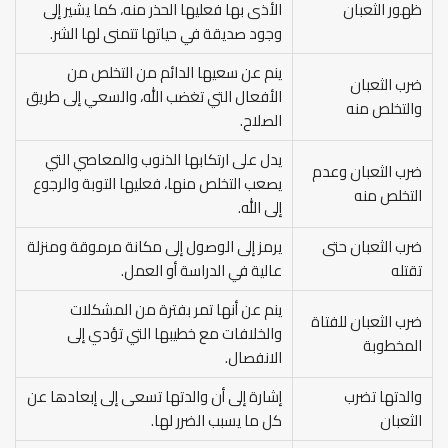
ظهور الثعبان
الأذى بها فعليها الحذر منه، كما يشير إلى
وجود صديقة في حياتها تتمنى لها الشر.
ينم عن سعيها الدائم من التخلص من
ضرب الثعبان
الأفعال التي تغضب الله، والسعي إلى طريق
والتخلص منه
الصلاح.
يدل على ارتكابها الذنوب والمعاصي التي
ضرب الثعبان وعدم
يصعب التخلص منها، فعليها التوبة والرجوع
التخلص منه
إلى الله.
ضرب الثعبان حتى
يرمز إلى الوصول إلى مكانة مرموقة ومنزلة
تقتله
عالية في الدراسة أو العمل.
ينم عن أنها تمر بفترة من المشكلات
ضرب الثعبان للفتاة
والخلافات مع خطيبها التي تؤدي إلى
المخطوبة
الانفصال.
والدتها تضرب
إشارة إلى أن والدتها تسعى إلى إبعادها عن
الثعبان
كل ما يسبب الضرر لها.