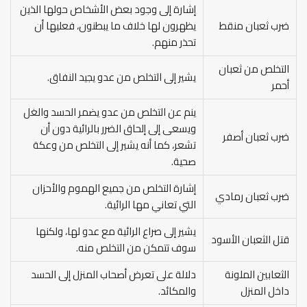
إشارة إلى وجود بعض الأشخاص حولها الذين
ضرب ثعبان منقط
يظهرون لها خلاف ما يبطنون، فعليها أن
تحذر منهم.
التخلص من ثعبان
يشير إلى التخلص من عدو يجيد النفاق.
أحمر
ينم عن التخلص من عدو يضمر الحسد والغل
ويسعى إلى إلحاق الضرر بالرائية دون أن
ضرب ثعبان أصفر
تشعر، كما أنه يشير إلى التخلص من وعكة
صحية.
إشارة التخلص من جميع الهموم والأحزان
ضرب ثعبان رمادي
التي تعاني مها الرائية.
يشير إلى صراع الرائية مع عدو لها، ولكنها
قتل الثعبان الأسود
سوف تتمكن من التخلص منه.
الثعابين الملونة
دلالة على تعرض أصحاب المنزل إلى الحسد
داخل المنزل
والمكائد.