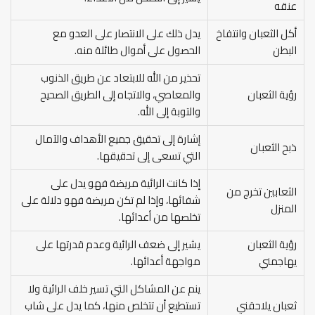
عنقه
أكل الثعبان وانتفاخ
يدل ذلك على الانتصار على العدو مع
البطن
الحصول على أموال طائلة منه.
تحذير من الله للابتعاد عن طريق الذنوب
رؤية الثعبان
والمعاصي، والاتجاه إلى الطريق الصحيح
والتوبة إلى الله.
إشارة إلى تحقيق جميع الأهداف والآمال
ذبح الثعبان
التي تسعى إلى تحقيقها.
إذا كانت الرائية مريضة فهو يدل على
الثعابين تخرج من
شفائها، وإذا لم تكن مريضة فهو دلالة على
المنزل
تخلصها من أعدائها.
رؤية الثعبان
يشير إلى ضعف الرائية وعدم قدرتها على
يهاجمني
مواجهة أعدائها.
ينم عن المشاكل التي تسير خلف الرائية ولا
ثعبان يلاحقني
تستطيع أن تتخلص منها، كما يدل على شاب