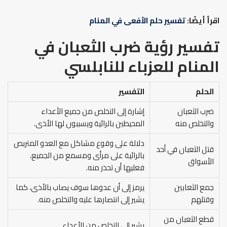
اقرأ أيضًا:
تفسير حلم الأفعى في المنام
تفسير رؤية ضرب الثعبان في
المنام للعزباء للنابلسي
الحلم
التفسير
ضرب الثعبان
إشارة إلى التخلص من جميع الأعداء
والتخلص منه
المحيطين بالرائية ويسببون لها الأذى.
دلالة على وقوع مشاكل مع العدو المتربص
قتل الثعبان في أحد
بالرائية على مرأى ومسمع من الجميع،
الأسواق
فعليها أن تحذر منه.
جمع الثعابين
يرمز إلى أن عدوها سوف يصاب بالأذى، كما
وقتلهم
يشير إلى انتصارها عليه والتخلص منه.
قطع الثعبان من
يشير إلى التخلص من الأعداء.