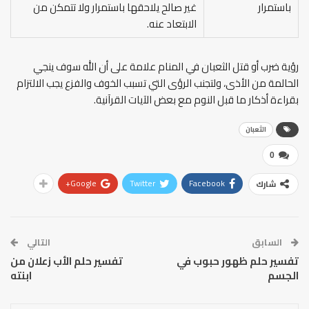
باستمرار
غير صالح يلاحقها باستمرار ولا تتمكن من
الابتعاد عنه.
رؤية ضرب أو قتل الثعبان في المنام علامة على أن الله سوف ينجي
الحالمة من الأذى، ولتجنب الرؤى التي تسبب الخوف والفزع يجب الالتزام
بقراءة أذكار ما قبل النوم مع بعض الآيات القرآنية.
الثعبان
0
Google+
Twitter
Facebook
شارك
السابق
التالي
تفسير حلم ظهور حبوب في
تفسير حلم الأب زعلان من
الجسم
ابنته