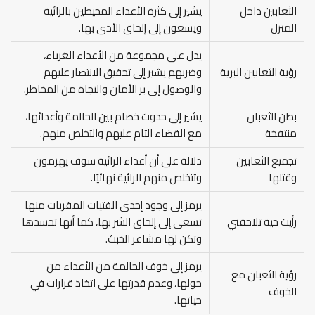
الثعابين داخل
يشير إلى كثرة الأعداء المحيطين بالرائية
المنزل
ويسعون إلى إلحاق الأذى بها.
يدل على مجموعة من الأعداء الغرباء،
رؤية الثعابين البرية
وضربهم يشير إلى تحقيق الانتصار عليهم
والوصول إلى بر الأمان والنجاة من المخاطر.
بطن الثعبان
يشير إلى حدوث خصام بين الحالمة وأعدائها،
منتفخة
مع القضاء التام عليهم والتخلص منهم.
تجميع الثعابين
دلالة على أن أعداء الرائية سوف يهزمون
وقتلها
وتتخلص منهم الرائية نهائيًا.
يرمز إلى وجود إحدى الفتيات المقربات منها
رأيت حية تلاحقني
تسعى إلى إلحاق الشر بها، كما أنها تحسدها
وتكن لها مشاعر الخبث.
يرمز إلى خوف الحالمة من الأعداء من
رؤية الثعبان مع
حولها، وعدم قدرتها على اتخاذ قرارات في
الخوف
حياتها.