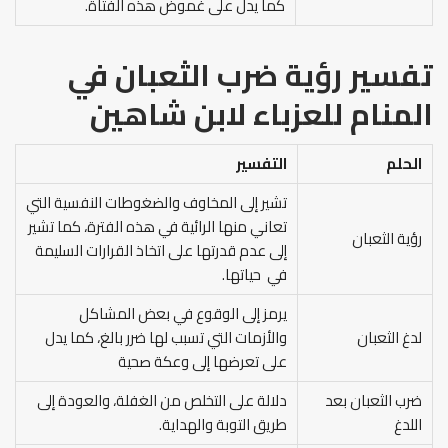
كما يدل على غموض هذه الفتاة.
تفسير رؤية ضرب الثعبان في
المنام للعزباء لابن شاهين
الحلم
التفسير
تشير إلى المخاوف والضغوطات النفسية التي
تعاني منها الرائية في هذه الفترة، كما تشير
رؤية الثعبان
إلى عدم قدرتها على اتخاذ القرارات السليمة
في حياتها.
يرمز إلى الوقوع في بعض المشاكل
لدغ الثعبان
والأزمات التي تسبب لها ضرر بالغ، كما يدل
على تعرضها إلى وعكة صحية
ضرب الثعبان بعد
دلالة على التخلص من الغفلة، والعودة إلى
اللدغ
طريق التوبة والهداية.