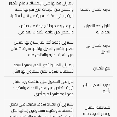
يرمز إلى قدرتها على الإمساك بزمام الأمور
ضرب الثعبان بالعصا
والتخلص من الأزمات التي تمر بها نتيجة
للوقوع في مكائد مدبرة من قبل أعدائها.
تناول لحم الثعبان
ينم عن بدء مرحلة جديدة من حياتها،
بعد ضربه
والتخلص من كافة الأعداء القدامى.
يشير إلى وجود أحد المتربصين لها يعيش
ضرب الثعبان في
معها بنفس المنزل، ولكنها سوف تتمكن
المنزل
من التعرف عليه والتخلص منه.
يرمز إلى الضرر والأذى الذي يصيبها نتيجة
لدغ الثعبان
لأصدقاء السوء الذين يضمرون لها الشر.
يدل على الحصول على منفعة ورد اعتبار
ضرب الأفعى على
نتيجة للتخلص من بعض الأعداء واسترداد
رأسها
حقها ومكانتها مرة أخرى.
يشير إلى أن الفتاة سوف تتعرف على بعض
مصادقة الثعبان
الأصدقاء، ولكنهم سيحاولون إيذائها بكل
وعدم الخوف منه
الطرق، فعليها الحذر منهم والابتعاد عنهم.