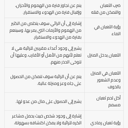
ضرب الثعبان
ينم عن تجاوز فترة من الهموم والأحزان،
والتمكن من قتله
وإقبال فترة من الهدوء والاستقرار.
إشارة إلى أن الرائي سوف يتخلص من الكثير
رؤية الثعبان في
من الهموم والأزمات التي يمر بها، وسينعم
الماء
بفترة من الهدوء والاستقرار.
يشير إلى وجود أعداء مقربين للرائية هي لا
الثعبان يدخل المنزل
تعلم لأنهم من الأهل أو الأقارب، وعليها أن
تتوخى الحذر منهم.
الثعبان في المنزل
ينم عن أن الرائية سوف تتمكن من الحصول
وعدم الشعور
على جاه وعز ومنزلة عالية.
بالخوف
أكل لحم ثعبان
يشير إلى الحصول على مال من عدو لها.
مسمم
إشارة إلى وجود شخص خبيث يحمل مشاعر
رؤية ثعبان رمادي
الكره للرائية ولا يمكن اكتشافه بسهولة،