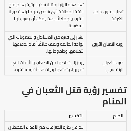
تعد هذه الرؤيا بمثابة تحذير للرائية بعدم منح
ثعبان ملون داخل
الثقة المطلقة لأي شخص مهما بلغت درجة
الغرفة
القرب بينهما؛ لأن هذا يمكن أن يسبب لها
الفضيحة.
يشير إلى فترة من المشاكل والصعوبات التي
رؤية الثعبان الأزرق
تواجه الحالمة وتقف عائقًا أمام تحقيقها
لأحلامها وطموحاتها.
ضرب الثعبان
يرمز إلى تخلصها من الصعاب والأزمات التي
البنفسجي
تمر بها، وتمتعها بحياة هادئة ومستقرة.
تفسير رؤية قتل الثعبان في
المنام
الحلم
التفسير
ينم عن كثرة الصراعات مع الأعداء المحيطين