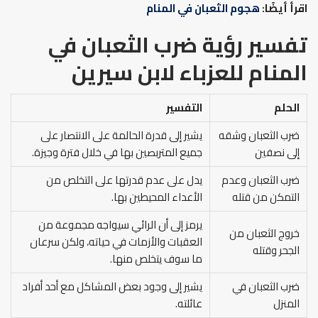
اقرأ أيضًا:
هجوم الثعبان في المنام
تفسير رؤية ضرب الثعبان في
المنام للعزباء لابن سيرين
الحلم
التفسير
ضرب الثعبان وشقه
يشير إلى قدرة الحالمة على الانتصار على
إلى نصفين
جميع المتربصين بها في خلال فترة وجيزة.
ضرب الثعبان وعدم
يدل على عدم قدرتها على التخلص من
التمكن من قتله
الأعداء المحيطين بها.
يرمز إلى أن الرائي سيواجه مجموعة من
خروج الثعبان من
العقبات والأزمات في حياته، ولكن سرعان
الجحر وقتله
ما سوف يتخلص منها.
ضرب الثعبان في
يشير إلى وجود بعض المشاكل مع أحد أفراد
المنزل
عائلته.