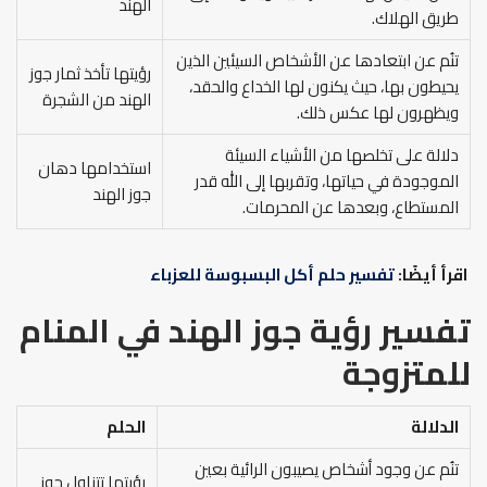
الهند
طريق الهلاك.
تنُم عن ابتعادها عن الأشخاص السيئين الذين
رؤيتها تأخذ ثمار جوز
يحيطون بها، حيث يكنون لها الخداع والحقد،
الهند من الشجرة
ويظهرون لها عكس ذلك.
دلالة على تخلصها من الأشياء السيئة
استخدامها دهان
الموجودة في حياتها، وتقربها إلى الله قدر
جوز الهند
المستطاع، وبعدها عن المحرمات.
اقرأ أيضًا:
تفسير حلم أكل البسبوسة للعزباء
تفسير رؤية جوز الهند في المنام
للمتزوجة
الدلالة
الحلم
تنُم عن وجود أشخاص يصيبون الرائية بعين
رؤيتها تتناول جوز