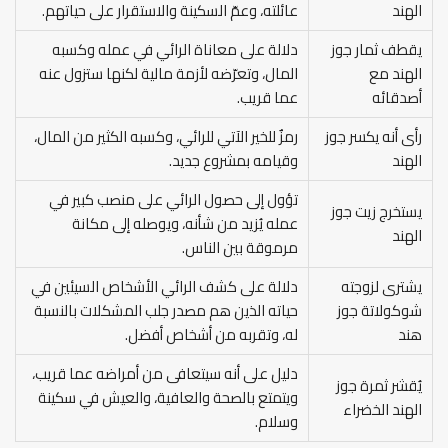
الهند
عائلته، وعمّ السكينة والاستقرار على حياتهم.
يقطف ثمار جوز
دلالة على معاناة الرائي في عمله وكسبه
الهند مع
المال، وتعرّضه لأزمة مالية لكنها ستزول عنه
أصدقائه
عما قريب.
رأى أنه يكسر جوز
رمزٌ للخير الآتي للرائي، وكسبه الكثير من المال،
الهند
وقيامه بمشروع جديد.
تؤول إلى حصول الرائي على منصب كبير في
يستخرج زيت جوز
عمله يُزيد من شأنه، ويوصله إلى مكانة
الهند
مرموقة بين الناس.
يشترى لزوجته
دلالة على كشف الرائي الأشخاص السيئين في
شوكولاتة جوز
حياته الذين هم مصدر جلب المشكلات بالنسبة
هند
له، وتقربه من أشخاص أفضل.
دليل على أنه سيتعافى من أمراضه عما قريب،
يُقشر ثمرة جوز
ويتمتع بالصحة والعافية، والعيش في سكينة
الهند الخضراء
وسلام.