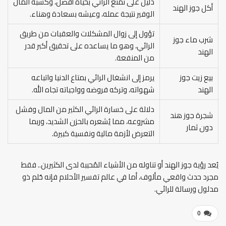
دليل على تمتع الرائي بحياة أفضل، وكسبه المال
أكل جوز الهند
الوفير نتيجة عمله، وعيشه بسعادة وهناء.
تؤول إلى زوال المشكلات والعقبات من طريق
شرب ماء جوز
الرائي، وهو ما يساعده على تحقيق أكبر قدر
الهند
من المنفعة.
بيع زيت جوز
يرمز إلى انشغال الرائي بمتاع الدنيا واتباعه
الهند
شهواته، وتركه فروضه وواجباته تجاه الله.
دلالة على خسارة الرائي الكثير من المال وفشل
شجرة جوز هند
مشروعه، مما يُشعره بالحزن الشديد، وربما
دون ثمار
التعرض لأزمة مالية ونفسية كبيرة.
يُعد رؤية جوز الهند أو تناوله من الأشياء المُحببة لدى الكثيرين.. فقط
مجرد حدث واقعي مألوف، أما في عالم تفسير الأحلام فإنه حُلم ذو
مدلول ورسالة للرائي.
0