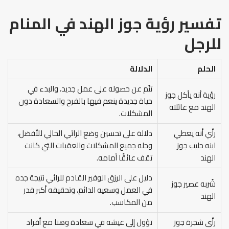
تفسير رؤية جوز الهند في المنام
للرجل
الحلم
الدلالة
تنُم عن حصوله على عمل جديد، والبدء في
رؤية أنه يأكل جوز
حياة جديدة ينعم فيها بالفرح والسعادة دون
الهند مع عائلته
المشكلات.
رأي أنه يعطي
دلالة على تحسين وضع الرائي الحالي للأفضل،
ابنه حليب جوز
وحله جميع المشكلات والعقبات التي كانت
الهند
تقف عائقًا أمامه.
دليل على الرزق الوفير القادم للرائي نتيجة جده
شُربه عصير جوز
في العمل وسعيه الدائم، وتحقيقه أكبر قدر
الهند
من المكاسب.
رأى شجرة جوز
تؤول إلى عيشه في سعادة وهنا مع أفراد