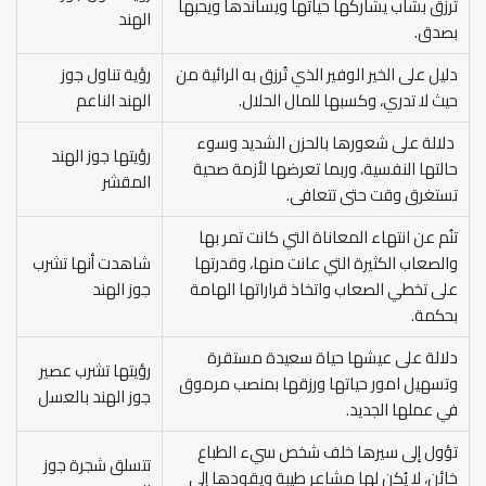
تُرزق بشاب يشاركها حياتها ويساندها ويحبها
الهند
بصدق.
دليل على الخير الوفير الذي تُرزق به الرائية من
رؤية تناول جوز
حيث لا تدري، وكسبها للمال الحلال.
الهند الناعم
دلالة على شعورها بالحزن الشديد وسوء
رؤيتها جوز الهند
حالتها النفسية، وربما تعرضها لأزمة صحية
المقشر
تستغرق وقت حتى تتعافى.
تنُم عن انتهاء المعاناة التي كانت تمر بها
والصعاب الكثيرة التي عانت منها، وقدرتها
شاهدت أنها تشرب
على تخطي الصعاب واتخاذ قراراتها الهامة
جوز الهند
بحكمة.
دلالة على عيشها حياة سعيدة مستقرة
رؤيتها تشرب عصير
وتسهيل امور حياتها ورزقها بمنصب مرموق
جوز الهند بالعسل
في عملها الجديد.
تؤول إلى سيرها خلف شخص سيء الطباع
تتسلق شجرة جوز
خائن، لا يُكن لها مشاعر طيبة ويقودها إلى