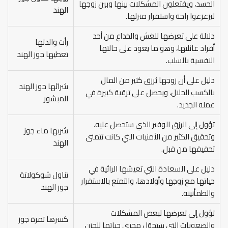
الحسد، ويفتعلون المشكلات بينها وبين زوجها
الهند
ليزعزعوا راحة واستقرار منزلها.
دلالة على تعرضها للغش والخداع من أحد
رأت والدتها
أفراد عائلتها، وهو ما يعود على حالتها
تعطيها جوز الهند
النفسية بالسلب.
دليل على أن زوجها يُرزق كثير من المال
شرائها جوز الهند
بالكسب الحلال، ويحصل على ترقية كبيرة في
المبشور
عمله الجديد.
تؤول إلى الرزق الوفير الذي ستحصل عليه،
شربها ماء جوز
وتحقيق الكثير من الأمنيات التي كانت تتمنى
الهند
تحقيقها من قبل.
دليل على السعادة التي تعيشها الرائية في
تناول شوكولاتة
حياتها مع زوجها وأولادها، والتمتع بالاستقرار
جوز الهند
والطمأنينة.
تؤول إلى تعرضها لبعض المشكلات
كسرها ثمرة جوز
والصعوبات التي ستحوّل مجرى حياتها للحزن