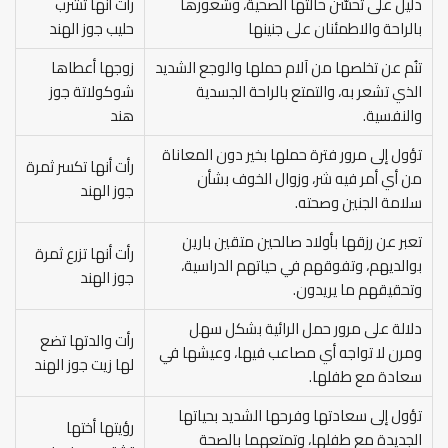
دليل على تحسّن حالتها الصحية، وشعورها
رأت أنها تشرب
بالراحة والاطمئنان على جنينها
حليب جوز الهند
تنُم عن تخلصها من آلام حملها والوجع الشديد
زوجها أعطاها
الذي تشعر به، والتمتع بالراحة الجسدية
شوكولاتة جوز
والنفسية.
هند
تؤول إلى مرور فترة حملها بخير دون المعاناة
رأت أنها تكسر ثمرة
من أي أمر فيه شر، وزوال الخوف بشأن
جوز الهند
سلامة الجنين وصحته.
تعبر عن رزقها بأولاد صالحين متقين بارين
رأت أنها تزرع ثمرة
بوالديهم، وتفوقهم في حياتهم الدراسية،
جوز الهند
وتحقيقهم ما يريدون.
دلالة على مرور حمل الرائية بشكل سهل
رأت والدتها تضع
ومرن لا تواجه أي مصاعب فيها، وعيشها في
لها زيت جوز الهند
سعادة مع طفلها.
تؤول إلى سعادتها وفرحها الشديد بحياتها
رؤيتها أختها
الجديدة مع طفلها، وتمتعهما بالصحة