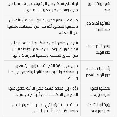
شوكولاتة جوز
لها؛ حتى تتمكن من الوقوف على قدميها من
هند
جديد، وتتخلص من ذكريات الماضي.
دلالة على تغيّر مجرى حياتها بالكامل للأفضل،
شرائها ثمرة جوز
وسعيها لتحقيق أكبر قدر من الأهداف، وتخليها
هند البنية
عن الضعف.
تنُم عن تخلصها من مشكلاتها، والقدرة على
رؤيتها أنها تثقب
اتخاذ قراراتها وتحسين وضعها، وإيجاد الكثير
جوز الهند
من الطرق للكسب، وسعيها نحو إثبات ذاتها.
دليل على كثرة الخير القادم إليها، وتمتعها
رأت أنها تستخدم
بالسعادة والفرح مع عائلتها والعيش في هنا
جوز الهند للشعر
واستقرار.
تعطيها أختها
تؤول إلى قدوم فرصة عمل للرائية تحقق فيها
ثمرة جوز هند
الكثير من المكاسب حتى أنها تترقى سريعًا.
رؤية أنها تقطف
دلالة على ترقيتها في عملها وحصولها على
ثمار جوز هند
منصب كبير ذو شأن بين الناس.