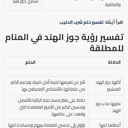
تشتري جوز هند
والعافية.
اقرأ أيضًا:
تفسير حلم شرب الحليب
تفسير رؤية جوز الهند في المنام
للمطلقة
الدلالة
الحلم
أكلها جوز الهند
تنُم عن تعرضها لخيبة أمل كبيرة، وتدمير الكثير
المبشور
من علاقاتها بالأشخاص المحيطين بها.
دلالة على تغيّر مسار حياة الرائية للأفضل،
شربها ماء جوز
وتحسين الكثير من الأمور المعقدة التي
الهند
وقعت على عاتقيها.
أعطاها ابنها
تؤول إلى تحسين العلاقة بينهم ومساندة ابنها