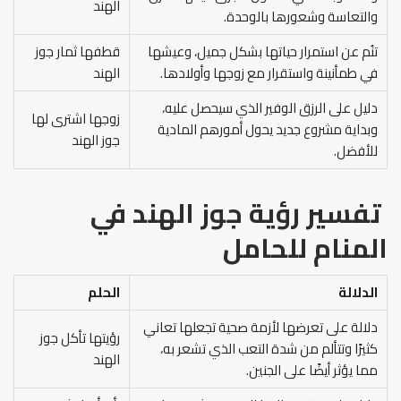
الهند
والتعاسة وشعورها بالوحدة.
تنُم عن استمرار حياتها بشكل جميل، وعيشها
قطفها ثمار جوز
في طمأنينة واستقرار مع زوجها وأولادها.
الهند
دليل على الرزق الوفير الذي سيحصل عليه،
زوجها اشترى لها
وبداية مشروع جديد يحول أمورهم المادية
جوز الهند
للأفضل.
تفسير رؤية جوز الهند في
المنام للحامل
الدلالة
الحلم
دلالة على تعرضها لأزمة صحية تجعلها تعاني
رؤيتها تأكل جوز
كثيرًا وتتألم من شدة التعب الذي تشعر به،
الهند
مما يؤثر أيضًا على الجنين.