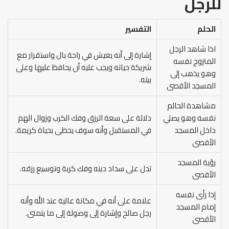
للرجل
الحلم
التفسير
اذا شاهد الرجل
إشارة إلى أنه يعيش في راحة بال واستقرار مع
المتزوج نفسه
شريكة حياته ويجب عليه أن يحافظ عليها وعلى
وهو يذهب إلى
بيته.
المسجد الأقصى
مشاهدة الحالم
نفسه وهو يصلي
دلالة على سعة الرزق وفك الكرب وزوال الهم
داخل المسجد
في المستقبل وأنه سوف يحظى بحياة كريمة.
الأقصى
رؤية المسجد
تدل على سداد دينه وفك كربة وتوسيع رزقه.
الأقصى
إذا رأى نفسه
علامة على أنه في مكانة عالية عند الله وأنه
إمام المسجد
رجل صالح وإشارة إلى وصولة إلى ما يتمنى.
الأقصى