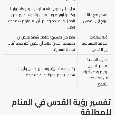
يدل على حبهم الشديد لها وأنهم يعاملونها
السفر مع عائلة
وكأنها ابنتهم ويشعرون بالخوف عليها من
الزوج إلى القدس
الحمل والولادة وعليها أن تعاملهم ب مودة
وحب.
رؤية سقوط
يحذر من تعرضها لحادث شديد يمكن أن
الطائرة المسافرة
يفقدها الجنين فلابد أن تكون أكثر حرصًا أثناء
إلى القدس
قيادة السيارة.
اذا رأت الحالمة
نفسها تحاول
بشار بسعة الرزق وتحسين الحال وأن الله
ترميم بعض أجزاء
سوف يرزقها بمولود بصحة جيدة.
من المسجد
الأقصى
تفسير رؤية القدس في المنام
للمطلقة