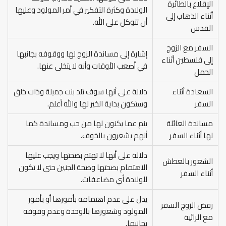
الإقلاع بالطائرة
الولادة وكثرة التفكير في أمر المولود وعليها
أثناء الذهاب إلى
أن تتوكل على الله.
القدس
السفر مع الزوج
إشارة إلى مساندة الزوج لها ووقوفه بجانبها
إلى فلسطين أثناء
في أصعب الأوقات وأنه لا يتخلى عنها.
الحمل
السعادة أثناء
دلالة على أنها سوف تلد بنت جميلة وذات خلق
السفر
وستكون بداية الخير لها والله أعلم.
مساندة العائلة
ينم عما يكنون لها من حب ومساندة كما
لها أثناء السفر
أنهم يشعرون بالخوف.
دلالة على أنها لا تهتم بصحتها ويجب عليها
الشعور بالعطش
الاهتمام بصحتها وصحة الجنين حتى لا تكون
أثناء السفر
للولادة أي مضاعفات.
يدل على عدم اهتمامه بأمورها أو بأمور
رفض الزوج السفر
المولود وشعورها بالوحدة وعدم وقوفه
مع الرائية
بجانبها.