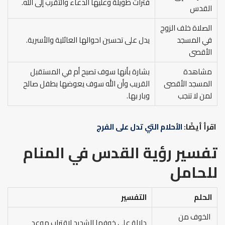
فترات طويلة وعليها الدعاء والتقرب إلى الله.
القدس
الصلاة خلف الزوج
في المسجد
يدل على تحسين احوالها العائلية والأسرية.
الأقصى
مشاهدة
بشارة بأنها سوف تصبح أم في المستقبل
المسجد الأقصى
القريب وأن الله سوف يعوضها بطفل صالح
لمن لا تنجب
وبار بها.
اقرأ أيضًا:
الأحلام التي تدل على الفرج
تفسير رؤية القدس في المنام
للحامل
الحلم
التفسير
الخوف من
دلالة على خوفها الشديد لاقتراب موعد