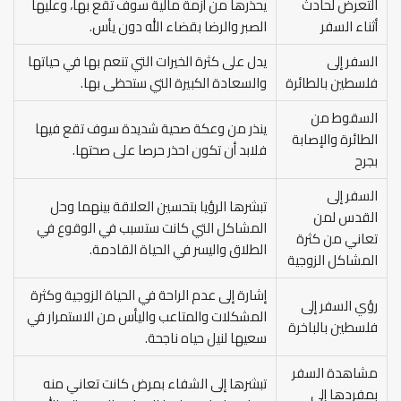
التعرض لحادث
يحذرها من أزمة مالية سوف تقع بها، وعليها
أثناء السفر
الصبر والرضا بقضاء الله دون يأس.
السفر إلى
يدل على كثرة الخيرات التي تنعم بها في حياتها
فلسطين بالطائرة
والسعادة الكبيرة التي ستحظى بها.
السقوط من
ينذر من وعكة صحية شديدة سوف تقع فيها
الطائرة والإصابة
فلابد أن تكون احذر حرصا على صحتها.
بجرح
السفر إلى
تبشرها الرؤيا بتحسين العلاقة بينهما وحل
القدس لمن
المشاكل التي كانت ستسبب في الوقوع في
تعاني من كثرة
الطلاق واليسر في الحياة القادمة.
المشاكل الزوجية
إشارة إلى عدم الراحة في الحياة الزوجية وكثرة
رؤي السفر إلى
المشكلات والمتاعب واليأس من الاستمرار في
فلسطين بالباخرة
سعيها لنيل حياه ناجحة.
مشاهدة السفر
تبشرها إلى الشفاء بمرض كانت تعاني منه
بمفردها إلى