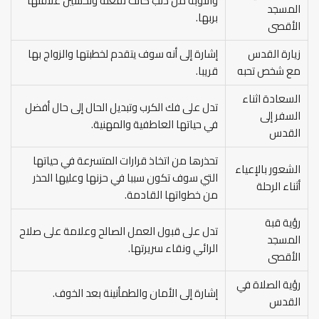
والتوبة من ذنب كانت تفعله وتحسين علاقتها
المسجد
بربها.
الأقصى
زيارة القدس
إشارة إلى أنه سوف يتقدم لخطبتها والزواج بها
مع شخص تحبه
قريبا.
السعادة اثناء
تدل على فك الكرب وتبديل الحال إلى حال أفضل
السفر إلى
في حياتها العاطفية والمهنية.
القدس
تحذرها من اتخاذ قرارات المتسرعة في حياتها
الشعور بالإعياء
التي سوف تكون سببا في حزنها وعليها الحذر
أثناء الرحلة
من خطواتها القادمة.
رؤية قبة
تدل على قبول العمل الصالح وعلامة على صلاح
المسجد
الرائي ونقاء سريرتها.
الأقصى
رؤية الصلاة في
إشارة إلى الأمان والطمأنينة بعد الخوف.
القدس