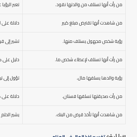
من رأت أنها تستلف من والدتها نقود.
تعبر الرؤيا
من شاهدت أنها تقترض مبلغ كبير
دلالة على ا
رؤية شخص مجهول يستلف منها.
تشير إلى ق
من رأت أنها تستلف لإعطاء شخص ما.
دليل على ك
رؤية والدها يسلفها مال.
تؤول إلى تي
من رأت صديقتها تسلفها فستان.
دلالة على 
من شاهدت أنها تأخذ قرض من البنك.
يشير الحلم 
اقرأ أيضًا:
تفسير اخذ المال في المنام