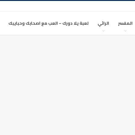
المفسر
الرائي
لعبة يلا دورك – العب مع اصحابك وحبايبك