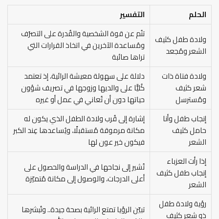
الحلم
التفسير
تنُم عن قوة الشخصية والقُدرة على التصرُف
ولادة طفل كثيف
ومُساعدة الآخرين في اتخاذ القرارات التي
الشعر ومُجعد
تراها صائبة
ولادة فتاة ذات
دلالة على سهولة معيشة الرائية، إذ تعتمد
شعر كثيف
كُليًّا على والديها وزوجها في تصريف شؤون
ومُسترسل
حياتها دون أن تُعاني في عمل أو غيره
إنجاب طفل وأنا
إشارة إلى قُرب ولادة الطفل الذي يكون له
حامل كثيف
مكانة مرموقة مُستقبلًا، ويُساعدها عِند الكبر
الشعر
فيكون خير عون لها
إذا رأت العزباء
تُشير إلى نجاحها في الدراسة والحصول على
إنجاب طفل كثيف
أعلى الدرجات، والوصول إلى مكانة مُتميّزة
الشعر
رؤية ولادة طفل
تبيّن الرؤيا تمتع الرائية بصحة جيدة.. وتُبشرها
ذو شعر كثيف