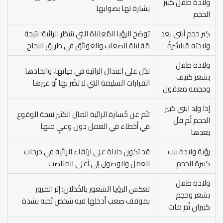
ولادة طفل كبير
بشارة لها بصوابها
الحجم
كِبر حجم أبني بعد
توضح الرؤيا المُعاناة التي تنتظر الرائية؛ نتيجة
ولادته مُباشرةً
مُقابلة الصعاب والعوائق في طريق النجاح
ولادة طفل
تدُل على اعتدال الرائية في حياتها، واتخاذها
بشعر كثيف
القرارات السليمة التي لا تضُر بها أو غيرها
وحجمه معقول
إذا ولِد ابني كبير
تنُم عن خُسارة الرائية المال الكثير نتيجة الوقوع
الحجم ثُم قلّ
في أخطاء في العمل دون وعيٍ منها
بعدها
رؤية ولادة بنت
قد تكون دلالة على ارتقاء الرائية في درجات
كبيرة الحجم
العمل والوصول إلى أعلى المناصب
ولادة طفل
تعكس الرؤيا الشعور بالخُذلان؛ إثر المرور
بشعر وحجم
بموقف صعب أدخلها فيه شخص تُحبه بشدة
كبيران ثُم مات