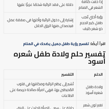
إذا خفت كثافة
دلالة على فقد الرائية شخصًا عزيزًا عليها
الشعر في المنام
رؤية أختي تُنجب
إشارة إلى دخول الرائية وأختها في صفقة عمل،
طفل كبير الحجم
فيحصدان منها الرزق الحلال
ذو شعر كثيف
اقرأ أيضًا:
تفسير رؤية طفل جميل يضحك في المنام
تفسير حلم ولادة طفل شعره
أسود
الحلم
التفسير
تُشير إلى عِظم الرائية ومكانتها في قلوب
ولادة طفل
المُحيطين بها، فهي امرأة صالحة حريصة على
شعره أسود
الطاعات
تغير لون شعر
دلالة على سعي المرأة الحثيث على الرزق