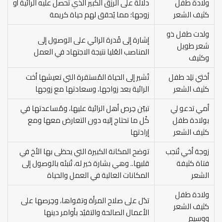
ولادة طفل
دلالة على الرزق الكبير الذي تحصل عليه الرائية أو
كثيف الشعر
زوجها؛ مما يُحقق لهم حياة كريمة
ولدت طفل ذو
إشارة إلى قُدرة الرائي على الوصول إلى
شعر طويل
المناصب العُليا نتيجة الاجتهاد في العمل
وكثيف
أختي تلِد طفل
تُشير إلى الحياة المُستقرة التي تعيشها أخت
كثيف الشعر
الرائية بعد زواجها، وسعادتها مع زوجها
أمي تدعو لي
تبيّن حِرص أهل الرائية عليها، ومُساعدتها في
بولادة طفل
كُل ما تحتاج إليه دون التعارض معها ومع
كثيف الشعر
إرادتها
زوجة أخي تُنجب
توضح المكانة الكبيرة التي يحظى بها الأخ في
فتاة كثيفة
قلبها.. وهي بشارة خير له، تُنبئه بالوصول إلى
الشعر
المكانات العالية في العمل والحياة
ولادة طفل
تدُل على صلاح المرأة وتقواها، وحِرصها على
كثيف الشعر
الأعمال الصالحة والتقيُد بأوامر دينها
ووسيم