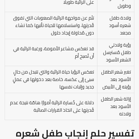
على الرائية طويلًا
وطويل
ولادة طفل
تنُم عن مواجهة الرائية الصعوبات التي تفوق
شعره أسود
قُدرتها، واستسلامها للحياة تأتيها كما تشاء
مجعد
دون مُحاولة إيجاد حلول
رؤية ولادتي
قد تعكس مشاعر الأمومة، ورغبة الرائية في
طفل مُسترسل
أن تُصبح أم
الشعر الأسود
تغير شعر الطفل
تعكس الرؤيا حياة الرائية والتي تتبدل من حالٍ
الأسود بعد
سيئ إلى عكسه، خاصة بعد دخولها في عملٍ
رؤيته إلى الأبيض
جديد وإثبات نفسها
إزالة شعر الطفل
دلالة على خُسارة الرائية أمورًا هامّة نتيجة عدم
الأسود بعد
قُدرتها على اتخاذ القرارات الصائبة
ولادته
تفسير حلم إنجاب طفل شعره