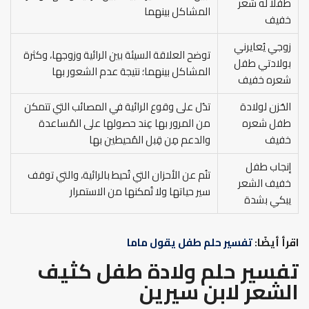
طفلًا له شعر
المشاكل بينهما
خفيف
زوجي يُعايرني
توضح العلاقة السيئة بين الرائية وزوجها، وكثرة
بولادتي طفل
المشاكل بينهما؛ نتيجة عدم الشعور بها
شعره خفيف
الحُزن لولادة
تدُل على وقوع الرائية في المصائب التي تتمكن
طفل شعره
من المرور بها عِند حصولها على المُساعدة
خفيف
والدعم مِن قِبل المُحيطين بها
إنجاب طفل
تنُم عن الأحزان التي تُحيط بالرائية، والتي توقف
خفيف الشعر
سير حياتها ولا تُمكنها من الاستمرار
يبكي بشدة
اقرأ أيضًا:
تفسير حلم طفل يقول ماما
تفسير حلم ولادة طفل كثيف
الشعر لابن سيرين