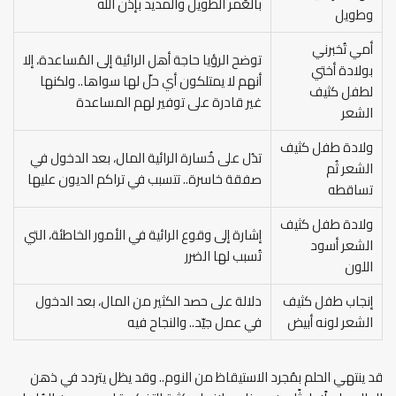
بالعُمر الطويل والمديد بإذن الله
وطويل
أمي تُخبرني
توضح الرؤيا حاجة أهل الرائية إلى المُساعدة، إلا
بولادة أختي
أنهم لا يمتلكون أي حلّ لها سواها.. ولكنها
لطفل كثيف
غير قادرة على توفير لهم المساعدة
الشعر
ولادة طفل كثيف
تدُل على خُسارة الرائية المال، بعد الدخول في
الشعر ثُم
صفقة خاسرة.. تتسبب في تراكم الديون عليها
تساقطه
ولادة طفل كثيف
إشارة إلى وقوع الرائية في الأمور الخاطئة، التي
الشعر أسود
تُسبب لها الضرر
اللون
إنجاب طفل كثيف
دلالة على حصد الكثير من المال، بعد الدخول
الشعر لونه أبيض
في عمل جيّد.. والنجاح فيه
قد ينتهي الحلم بمُجرد الاستيقاظ من النوم.. وقد يظل يتردد في ذهن