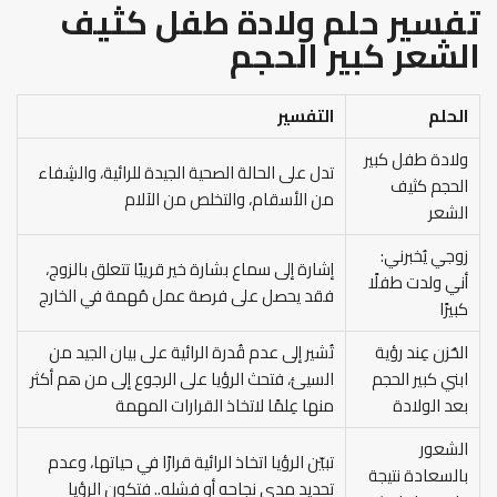
تفسير حلم ولادة طفل كثيف
الشعر كبير الحجم
الحلم
التفسير
ولادة طفل كبير
تدل على الحالة الصحية الجيدة للرائية، والشِفاء
الحجم كثيف
من الأسقام، والتخلص من الآلام
الشعر
زوجي يُخبرني:
إشارة إلى سماع بشارة خير قريبًا تتعلق بالزوج،
أني ولدت طفلًا
فقد يحصل على فرصة عمل مُهمة في الخارج
كبيرًا
الحُزن عِند رؤية
تُشير إلى عدم قُدرة الرائية على بيان الجيد من
ابني كبير الحجم
السيئ، فتحث الرؤيا على الرجوع إلى من هم أكثر
بعد الولادة
منها عِلمًا لاتخاذ القرارات المهمة
الشعور
تبيّن الرؤيا اتخاذ الرائية قرارًا في حياتها، وعدم
بالسعادة نتيجة
تحديد مدى نجاحه أو فشله.. فتكون الرؤيا