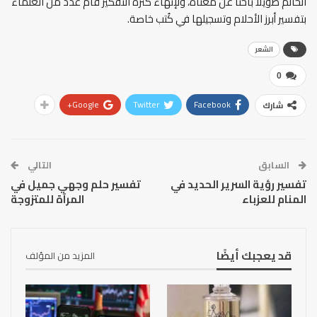
الحالم طويلًا باحثًا عن معناه، ولإنهاء كثرة التفكير قام عدد من العُلماء
بتفسير أبرز الأحلام وتسجيلها في كُتب خاصة.
الشعر
0
Google+
Twitter
Facebook
شارك
السابق
التالي
تفسير رؤية السرير الحديد في
تفسير حلم وجهي جميل في
المنام للعزباء
المرآة للمتزوجة
قد يعجبك أيضًا
المزيد من المؤلف