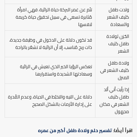
ولدت طفل
تنُم عن غمر البركة حياة الرائية، فهي امرأة
كثيف الشعر
مُثابرة تسعى في سبيل تحقيق حياة كريمة
والسعادة
لنفسها
الحُزن لولادة
قد تكون دلالة على الدخول في وظيفة جديدة،
طفل كثيف
ذات ربح مُناسب، إلا أن الرائية لا تشعُر بالراحة
الشعر
ولادة طفل
تعكس الرؤيا الخير الذي تعيش في الرائية
كثيف الشعر في
وسعادتها الشديدة واستقرارها
المنزل
إذا رأيت أني ألد
طفل كثيف
دلالة على التيه والتخبُط في الحياة، وعدم القُدرة
الشعر في مكان
على إدارة الأزمات بالشكل الصحيح
مجهول
اقرأ أيضًا:
تفسير حلم ولادة طفل أكبر من عمره