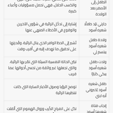
الطفل إلى
والكسب الحلال، فهي تحمل مسؤوليات وأعباء
الأصفر بعد
كبيرة
الولادة
جارتي تلِد طفلًا
إشارة إلى تدخُل الرائية في شؤون الآخرين
شعره أسود
والوقوع في الأخطاء المنهي عنها
ولادة طفل
تُشير إلى الحظ الوافر الذي ينال الرائية، وقُدرتها
شعره أسود
على تحقيق ما تهدف إليه في أقرب وقت
يبتسم لي
ولدت طفل
تبيّن الحالة النفسية السيئة التي تمُر بها الرائية،
شعره أسود
والتي تجعلها غير واثقة من تحسن أحوالها عما
يبكي كثيرًا
قريب
طفل شعره
توضح الرؤيا وصول الأخبار السارة التي كانت
أسود يُخبروني
تنتظرها الرائية
أنه ابني
إنجاب فتاة
تدُل على انفراج الكُرب وزوال الهموم التي أثقلت
شعرها أسود