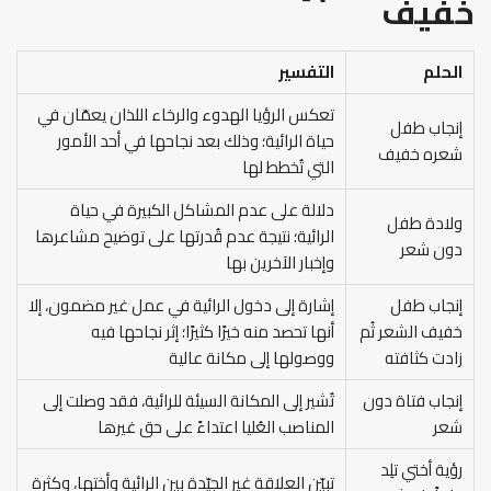
خفيف
الحلم
التفسير
تعكس الرؤيا الهدوء والرخاء اللذان يعمّان في
إنجاب طفل
حياة الرائية؛ وذلك بعد نجاحها في أحد الأمور
شعره خفيف
التي تُخطط لها
دلالة على عدم المشاكل الكبيرة في حياة
ولادة طفل
الرائية؛ نتيجة عدم قُدرتها على توضيح مشاعرها
دون شعر
وإخبار الآخرين بها
إنجاب طفل
إشارة إلى دخول الرائية في عمل غير مضمون، إلا
خفيف الشعر ثُم
أنها تحصد منه خيرًا كثيرًا؛ إثر نجاحها فيه
زادت كثافته
ووصولها إلى مكانة عالية
إنجاب فتاة دون
تُشير إلى المكانة السيئة للرائية، فقد وصلت إلى
شعر
المناصب العُليا اعتداءً على حق غيرها
رؤية أختي تلِد
تبيّن العلاقة غير الجيّدة بين الرائية وأختها، وكثرة