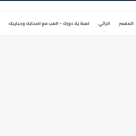
المفسر
الرائي
لعبة يلا دورك – العب مع اصحابك وحبايبك