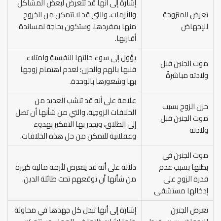
إشارة إلى أنها قد تتعرض لبعض المشاكل
تعرض المتزوجة
والأزمات، والتي قد لا تتمكن من الخروج
للإجهاض
منها بمفردها، وستكون بحاجة لمساندة
أقاربها.
يؤول إلى سوء حالتها النفسية وامتلاء
موت الجنين قبل
قلبها بالهم والحزن؛ لعدم اهتمام زوجها
ولادته مباشرةً
بها وشعورها بالوحدة.
علامة على أنه قد تنشب العديد من
حزن الزوج بسبب
الخلافات الزوجية، والتي من شأنها أن تصل
موت الجنين قبل
إلى الطلاق، ويجدر بها التفكير بهدوء
ولادته
وعقلانية للتمكن من حل هذه الخلافات.
موت الجنين في
بطنها بسبب عدم
دلالة على أنه قد يتعرض لأزمة مالية كبيرة
قدرة الزوج على
من شأنها أن توقعهم تحت طائلة الدين.
إدخالها مستشفى
تعرض الجنين
إشارة إلى أنها تبذل كل جهدها في محاولة