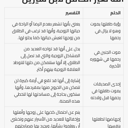
الحلم
التفسير
رؤية طفلها يموت
يعني بأنها تشعر بعدم الرضا أو الراحة في
وهو لا يزال في
حياتها الزوجية، وأنها قد ترغب في الطلاق
رحمها
من زوجها لعيش حياتها كما يحلو لها.
يدل على أنها قد تواجه العديد من
موت الجنين في
المشاكل الزوجية والتي قد تصل إلى
رحمها في شهوره
الطلاق، إلا أنها ستتمكن من حلها لتتوطد
الأخيرة
العلاقة الزوجية بينهم أكثر.
إشارة إلى أنها قد تقع في أزمة كبيرة لن
إحدى الصديقات
تتمكن من الخروج منها بمفردها، وأنها
يموت طفلها في
ستكون بحاجة إلى مساندتها لها لتخطي
رحمها قبل ولادته
هذه المحنة.
ينم عن احتمال كذبها على زوجها وأهلها
إجهاضها لطفلها
وإخفائها للعديد من الأسرار عنهم وتخشي
بنفسها
أن يعلموا بشأنها، ويجرد بها مصارحتهم