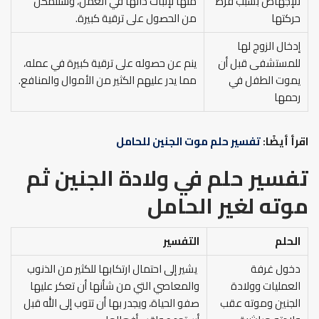
للإجهاض بسبب فرط
منها لإثبات ذاتها في العمل، وستتمكن
حركتها
من الحصول على ترقية كبيرة.
إدخال الزوج لها
للمستشفى قبل أن
ينم عن حصوله على ترقية كبيرة في عمله،
يموت الطفل في
مما يدر عليهم الكثير من الأموال والمنافع.
رحمها
اقرأ أيضًا:
تفسير حلم موت الجنين للحامل
تفسير حلم في ولادة الجنين ثم
موته لغير الحامل
الحلم
التفسير
دخول غرفة
يشير إلى احتمال ارتكابها للكثير من الذنوب
العمليات وولادة
والمعاصي التي من شأنها أن تعكر عليها
الجنين وموته عقب
صفو الحياة، ويجدر بها أن تتوب إلى الله قبل