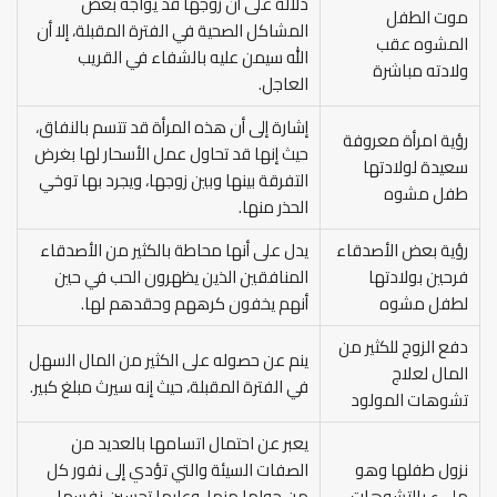
دلالة على أن زوجها قد يواجه بعض
موت الطفل
المشاكل الصحية في الفترة المقبلة، إلا أن
المشوه عقب
الله سيمن عليه بالشفاء في القريب
ولادته مباشرة
العاجل.
إشارة إلى أن هذه المرأة قد تتسم بالنفاق،
رؤية امرأة معروفة
حيث إنها قد تحاول عمل الأسحار لها بغرض
سعيدة لولادتها
التفرقة بينها وبين زوجها، ويجرد بها توخي
طفل مشوه
الحذر منها.
رؤية بعض الأصدقاء
يدل على أنها محاطة بالكثير من الأصدقاء
فرحين بولادتها
المنافقين الذين يظهرون الحب في حين
لطفل مشوه
أنهم يخفون كرههم وحقدهم لها.
دفع الزوج للكثير من
ينم عن حصوله على الكثير من المال السهل
المال لعلاج
في الفترة المقبلة، حيث إنه سيرث مبلغ كبير.
تشوهات المولود
يعبر عن احتمال اتسامها بالعديد من
نزول طفلها وهو
الصفات السيئة والتي تؤدي إلى نفور كل
مليء بالتشوهات
من حولها منها، وعليها تحسين نفسها