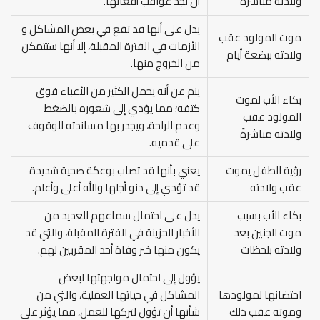
ولادته مباشرة
أن تجد عواقب أفعالها.
يدل على أنها قد تقع في بعض المشاكل و
موت المولود عقب
الأزمات في الفترة المقبلة، إلا أنها ستتمكن
ولادته ببضعة أيام
من الخروج منها.
ينم عن أنه يحمل الكثير من الأعباء فوق
بكاء الأب لموت
كتفه؛ مما يؤدي إلى شعوره بالضغط
المولود عقب
وعدم الراحة، ويجدر بها مساندته للوقوف
ولادته مباشرةً
على قدميه.
رؤية الطفل يموت
يعني بأنها قد تصاب بوعكة صحية شديدة
عقب ولادته
قد تؤدي إلى دنو أجلها والله أعلى وأعلم.
بكاء الأب بسبب
يدل على احتمال سماعهم للعديد من
موت الجنين بعد
الأخبار الحزينة في الفترة المقبلة، والتي قد
ولادته بلحظات
يكون منها خبر وفاة أحد المقربين لهم.
يؤول إلى احتمال مواجهتها لبعض
احتضانها لمولودها
المشاكل في حياتها العملية، والتي من
وموته عقب ذلك
شأنها أن تؤول لتركها للعمل، مما يؤثر على