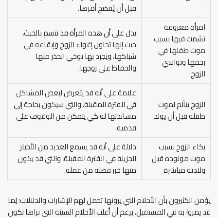
قبل أن يُفضح أمرها.
امرأة معروفة
يدل على أن هذه المرأة قد تتسم بالخبث،
تشمت فيها بسبب
حيث إنها تحاول إغواء الزوج وإيقاعه في
موت طفلها في
شباكها، ويجرد بها توخي الحذر منها
رحمها وتواسي
والحفاظ على زوجها.
الزوج
علامة على أنه قد يتعرض لبعض المشاكل
الزوج يتألم لموت
في الفترة المقبلة، والتي سيكون بحاجة إلى
طفله قبل أن يولد
مساندتها له كي يتمكن من الوقوف على
قدميه.
بكاء الزوج بسبب
دلالة على أنه قد يسمع العديد من الأخبار
موت مولوده قبل
الحزينة في الفترة المقبلة، والتي قد يكون
ولادته مباشرة
منها خبر فصله من عمله.
يؤمن الكثيرون بأن الأحلام التي يرونها تحمل لهم الإشارات والدلالات؛ لِما
قد يمروا به في المستقبل، برغم أن أغلب الأحلام السيئة التي نراها تكون