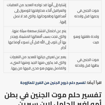
إشارة إلى أنها قد تواجه العديد من العقبات
موت الجنين في
والعراقيل أثناء محاولاتها للوصول إلى
رحمها قبل ولادته
أهدافها وطموحاتها، والتي قد لا تصل
إليها.
ينم عن احتمال انتشار سمعة سيئة عنها،
ولادة طفلها وهو
والتي نتجت بسبب أفعالها المشينة، ويجدر
ميت
بها أن تتوب إلى الله قبل أن تسوء أوضاعها
أكثر.
يعبر عن تعرض حياتها للعديد من التغيرات
موت الجنين في
والتي قد يكون منها الجيد ومنها السيء،
بطنها قبل ولادته
والفاصل بينهم هو مدى قربها من ربها.
اقرأ أيضًا:
تفسير حلم خروج الجنين من الفرج للمتزوجة
تفسير حلم موت الجنين في بطن
أمه لغير الحامل
لابن سيرين