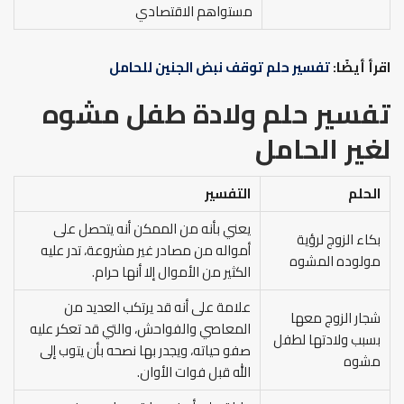
مستواهم الاقتصادي
اقرأ أيضًا:
تفسير حلم توقف نبض الجنين للحامل
تفسير حلم ولادة طفل مشوه
لغير الحامل
الحلم
التفسير
يعني بأنه من الممكن أنه يتحصل على
بكاء الزوج لرؤية
أمواله من مصادر غير مشروعة، تدر عليه
مولوده المشوه
الكثير من الأموال إلا أنها حرام.
علامة على أنه قد يرتكب العديد من
شجار الزوج معها
المعاصي والفواحش، والتي قد تعكر عليه
بسبب ولادتها لطفل
صفو حياته، ويجدر بها نصحه بأن يتوب إلى
مشوه
الله قبل فوات الأوان.