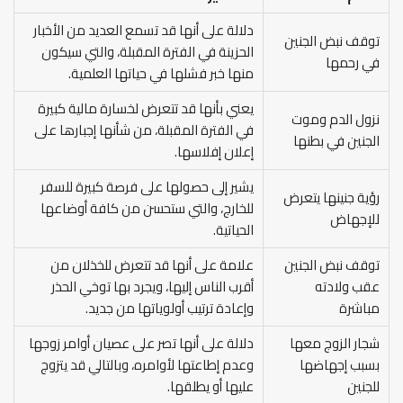
دلالة على أنها قد تسمع العديد من الأخبار
توقف نبض الجنين
الحزينة في الفترة المقبلة، والتي سيكون
في رحمها
منها خبر فشلها في حياتها العلمية.
يعني بأنها قد تتعرض لخسارة مالية كبيرة
نزول الدم وموت
في الفترة المقبلة، من شأنها إجبارها على
الجنين في بطنها
إعلان إفلاسها.
يشير إلى حصولها على فرصة كبيرة للسفر
رؤية جنينها يتعرض
للخارج، والتي ستحسن من كافة أوضاعها
للإجهاض
الحياتية.
توقف نبض الجنين
علامة على أنها قد تتعرض للخذلان من
عقب ولادته
أقرب الناس إليها، ويجرد بها توخي الحذر
مباشرة
وإعادة ترتيب أولوياتها من جديد.
شجار الزوج معها
دلالة على أنها تصر على عصيان أوامر زوجها
بسبب إجهاضها
وعدم إطاعتها لأوامره، وبالتالي قد يتزوج
للجنين
عليها أو يطلقها.