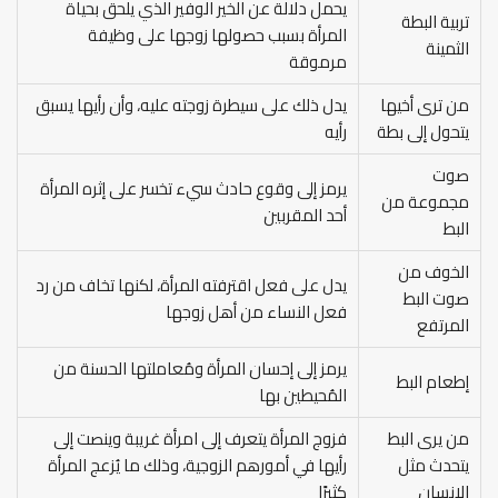
يحمل دلالة عن الخير الوفير الذي يلحق بحياة
تربية البطة
المرأة بسبب حصولها زوجها على وظيفة
الثمينة
مرموقة
من ترى أخيها
يدل ذلك على سيطرة زوجته عليه، وأن رأيها يسبق
يتحول إلى بطة
رأيه
صوت
يرمز إلى وقوع حادث سيء تخسر على إثره المرأة
مجموعة من
أحد المقربين
البط
الخوف من
يدل على فعل اقترفته المرأة، لكنها تخاف من رد
صوت البط
فعل النساء من أهل زوجها
المرتفع
يرمز إلى إحسان المرأة ومُعاملتها الحسنة من
إطعام البط
المُحيطين بها
من يرى البط
فزوج المرأة يتعرف إلى امرأة غريبة وينصت إلى
يتحدث مثل
رأيها في أمورهم الزوجية، وذلك ما يُزعج المرأة
الإنسان
كثيرًا