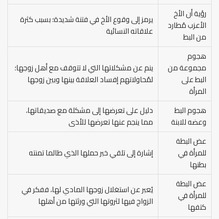
رؤية أن الأخ
يرمز إلى وقوع الأخ في فتنة شديدة؛ بسبب كثرة
الأعزب مُطارد
علاقاته النسائية
من البط
هجوم
مجموعة من
ينم عن مشكلاتها التي لا تتوقف مع أهل زوجها؛
البط على
لمُحاولاتهم إفساد العلاقة بينها وبين زوجها
المرأة
هجوم البط
دليل على تعرضها إلى مشكلة مع صديقاتها،
وعضه للابنة
مما ينجم عنها تعرضها للأذى
عض البطة
للمرأة في
إشارة إلى تلقي خبر حملها الذي طالما تمنته
بطنها
عض البطة
يُعبر عن استغلال زوجها المادي لها، ففكر في
للمرأة في
الزواج فيها لثروتها التي ورثتها من أهلها
كتفها