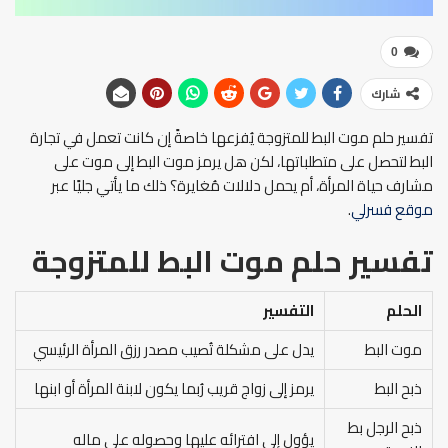
0
شارك
تفسير حلم موت البط للمتزوجة يُفزعها خاصةً إن كانت تعمل في تجارة
البط لتحصل على متطلباتها، لكن هل يرمز موت البط إلى موت على
مشارف حياة المرأة، أم يحمل دلالات مُغايرة؟ ذلك ما يأتي جليًا عبر
موقع فسرلي
.
تفسير حلم موت البط للمتزوجة
الحلم
التفسير
موت البط
يدل على مشكلة تُصيب مصدر رزق المرأة الرئيسي
ذبح البط
يرمز إلى زواج قريب رُبما يكون لابنة المرأة أو ابنها
ذبح الرجل بط
يؤول إلى افترائه عليها وحصوله على ماله