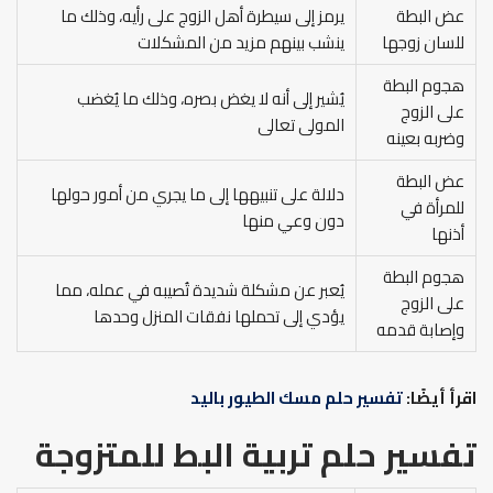
عض البطة
يرمز إلى سيطرة أهل الزوج على رأيه، وذلك ما
للسان زوجها
ينشب بينهم مزيد من المشكلات
هجوم البطة
يُشير إلى أنه لا يغض بصره، وذلك ما يُغضب
على الزوج
المولى تعالى
وضربه بعينه
عض البطة
دلالة على تنبيهها إلى ما يجري من أمور حولها
للمرأة في
دون وعي منها
أذنها
هجوم البطة
يُعبر عن مشكلة شديدة تُصيبه في عمله، مما
على الزوج
يؤدي إلى تحملها نفقات المنزل وحدها
وإصابة قدمه
اقرأ أيضًا:
تفسير حلم مسك الطيور باليد
تفسير حلم تربية البط للمتزوجة