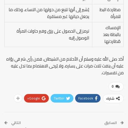
مطاردة البط
يُشير إلى أنها تتبع من حولها من النساء، وذلك ما
للمرأة
يجعل حياتها غير مستقرة
الإمساك
ترمز إلى الحصول على رزق وفير حاولت المرأة
بالبطة بعد
الوصول إليه
مُطاردتها
أكد صلى الله عليه وسلم أن الأحلام من الشيطان، فمن رأى شر في رؤاه
عليه أن ينفث ثلاث مرات على يساره، ولا يُرجى الاهتمام بما تدل عليه
من تفسيرات.
0
Google+
Twitter
Facebook
شارك
السابق
التالي