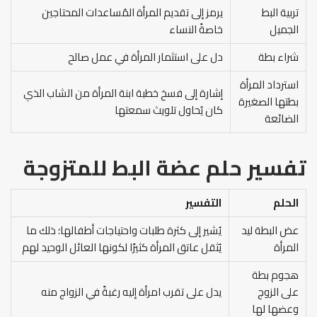
تربية البط
يرمز إلى تقديم المرأة المُساعدات المحتاجين
الجميل
خاصةً النساء
شراء بطة
دل على استثمار المرأة في عمل صالح
استرداد المرأة
إشارة إلى فسخ خطبة ابنة المرأة من الشاب الذي
بطتها الصغيرة
كان يُحاول تلويث سمعتها
الضائعة
تفسير حلم عضة البط للمتزوجة
الحلم
التفسير
عض البطة ليد
يُشير إلى كثرة طلبات واحتياجات أطفالها؛ ذلك ما
المرأة
يُثقل عاتق المرأة كثيرًا لكونها العائل الوحيد لهم
هجوم بطة
على الزوج
يدل على تقرب امرأة إليه رغبةً في الزواج منه
وعضها لها