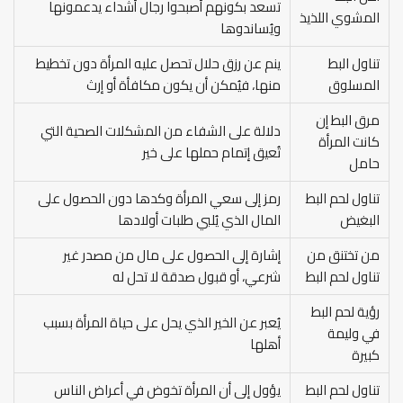
تسعد بكونهم أصبحوا رجال أشداء يدعمونها
المشوي اللذيذ
ويُساندوها
تناول البط
ينم عن رزق حلال تحصل عليه المرأة دون تخطيط
المسلوق
منها، فيُمكن أن يكون مكافأة أو إرث
مرق البط إن
دلالة على الشفاء من المشكلات الصحية التي
كانت المرأة
تُعيق إتمام حملها على خير
حامل
تناول لحم البط
رمز إلى سعي المرأة وكدها دون الحصول على
البغيض
المال الذي يُلبي طلبات أولادها
من تختنق من
إشارة إلى الحصول على مال من مصدر غير
تناول لحم البط
شرعي، أو قبول صدقة لا تحل له
رؤية لحم البط
يُعبر عن الخير الذي يحل على حياة المرأة بسبب
في وليمة
أهلها
كبيرة
تناول لحم البط
يؤول إلى أن المرأة تخوض في أعراض الناس