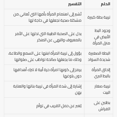
الحلم
التفسير
تُشير إلى اهتمام المرأة بأمها التي تُعاني من
تربية بطة كبيرة
مشكلة صحية تجعلها في حاجة لها
وجود البط
يدل على الصحبة الطيبة التي تدلها على الأمر
الأبيض في
بالمعروف والنهي عن المنكر
منزل المرأة
البطة الصغيرة
يؤول إلى تربية المرأة ابنتها على السمع والطاعة،
شديدة السواد
وذلك ما يجعلها صالحة تواظب على صلواتها
إلحاق المرأة
يرمز إلى كونها امرأة حرة أبية لا تترك أهدافها
بالبط البري
دون بلوغها
تربية صغار
إشارة إلى شدة المرأة في تربية بناتها والعناية
البيت
بهن
بطتين على
يُعبر عن حمل القريب في توأم
الفراش