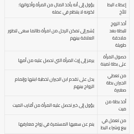
إعطاء البط
يؤول إلى أنه يأخذ المال من المرأة وأخواتها؛
للأخ
لكونه لا ينتظم في عمله
أخذ الزوج
للبطة بعد
يُشير إلى تمكن الرجل من امرأة طالما سعى لتطور
ملاحقة
العلاقة بينهم
طويلة
حصول المرأة
يرمز إلى إرث المرأة التي تحصل عليه من أمها
على بطة ثمينة
من تعطي
يدل على تقدم ابن الجيران لخطبة ابنتها وإتمام
الجيران بطة
الزواج بينهم
صغيرة
أخذ بطة من
يؤول إلى خير تحصل عليه المرأة من أقارب الميت
ميت
من تعمل في
ينم عن سعيها المستمرة في زواج معارفها
بيع وشراء البط