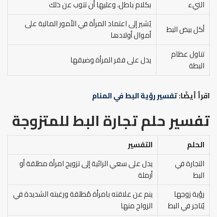
النيء
بكلام باطل، وعليها أن تتوب عن ذلك
يُشير إلى اعتماد المرأة في الأمور المالية على
أكل بيض البط
أموال أولادها
تناول عظام
يدل على فقر المرأة وضيقها
البطة
اقرأ أيضًا:
تفسير رؤية البط في المنام
تفسير حلم تجارة البط للمتزوجة
الحلم
التفسير
التجارة في
يدل على سعي الرائية إلى تزويج امرأة مطلقة أو
البط
أرملة
رؤية زوجها
ينم عن علاقته بامرأة مُطلقة ورغبته الشديدة في
يُتاجر في البط
الزواج منها