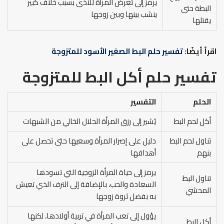
يرمز إلى تعرض المرأة للأذى بسبب خلاف كبير
البطة حتى
ينشب بينها وبين زوجها
يقتلها
اقرأ أيضًا:
تفسير حلم البط الصغير الأسود للمتزوجة
تفسير حلم أكل البط للمتزوجة
الحلم
التفسير
أكل لحم البط
يُشير إلى رزق المرأة الحلال الخالي من الشبهات
تناول لحم البط
دليل على إصرار المرأة وسعيها حتى تحصل على
بنهم
أهدافها
يرمز إلى حياة المرأة الزوجية التي تسودها
تناول البط
السعادة والحب، بالإضافة إلى الترف الذي تعيش
المحشي
به بفضل ثروة زوجها
يؤول إلى تعب المرأة في تربية أولادها، لكنها
أكل البط