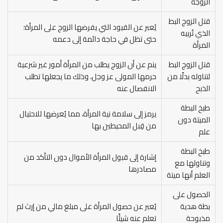
الزوجة
قتل الزوج البط
يُعبر عن القيود التي يفرضها الزوج على المرأة؛
الذي تُربيه
حتى تظل في حاجة دائمة إلى دعمه
المرأة
قتل الزوج البط
ينم عن أن الزوج يطلب من المرأة أمور غير شرعية
لتناوله بدلًا من
حرمها المولى عز وجل، وذلك ما يجعلها تطلب
الذبح
الانفصال عنه
طبخ البطة
يرمز إلى سلامة نية المرأة، مما يُعرضها للاحتيال
الميتة دون
من قِبل المحيطين بها
علم
طبخ البطة
إشارة إلى قبول المرأة الأموال دون التأكد من
وتناولها مع
مصادرها
العلم أنها ميتة
الحصول على
بطة هدية
يُعبر عن حصول المرأة على مبلغ مالي من إرث لم
مذبوحة
تعلم عنه شيئًا