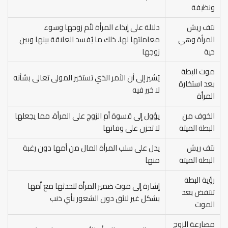
ونظيفة
نتف ريش
دلالة على إيذاء المرأة لأم زوجها وسوء
المرأة وهي
معاملتها لها، ذلك ما يُفسد العلاقة بينها وبين
حية
زوجها
موت البطة
يُشير إلى أن الأمر الذي تستخير المولى تعالى بشأنه
بعد استخارة
لا خير فيه
المرأة
الخوف من
يؤول إلى قسوة أم الزوج على المرأة، مما يجعلها
البطة الميتة
لا تحزن على وفاتها
نتف ريش
يدل على سلب المرأة المال من أمها دون رغبة
البطة الميتة
منها
رؤية البطة
إشارة إلى موت ضمير المرأة لتحدثها مع أمها
تنتفض بعد
بشكل غير لائق دون الشعور بأي ذنب
الموت
مصارعة الزوج