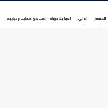
المفسر
الرائي
لعبة يلا دورك – العب مع اصحابك وحبايبك