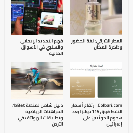
العطر الشرقي: لغة الحضور
فهم التمديد الإيجابي
وذاكرة المكان
والسلبي في الأسواق
المالية
Colbari.com: ارتفاع أسعار
دليل شامل لمنصة 1xBet:
النفط فوق 115 دولارًا بعد
المراهنات الرياضية
هجوم الحوثيين على
وتطبيقات الهواتف في
إسرائيل
الأردن