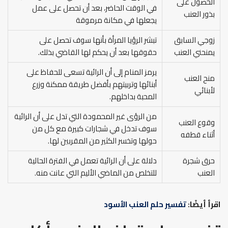
الحصول على
في الوقت الحاضر، بعد أن تحصل على عمل
بذور العنب
يجعلها في مكانة مرموقة
زوجي السابق
تبشر الرؤيا المرأة بأنها سوف تحصل على
يمنحني العنب
حقوقها بعد أن يحكم لها القاضي بذلك.
يرمز المنام إلى أن الرائية تسعى للحفاظ على
منح العنب
أبنائها وتربيتهم بأفضل طريقة ممكنة وزرع
لأبنائي
المحبة بداخلهم.
من الرؤى غير المحمودة التي تدل على أن الرائية
وقوع العنب
سوف تدخل في شجارات كبيرة مع كل من
أثناء قطفه
حولها وتخسر الكثير من المقربين لها.
حرق شجرة
دلالة على أن الرائية تعمل في الفترة الحالية
العنب
للتخلص من الماضي الأليم التي عانت منه.
اقرأ أيضًا:
تفسير حلم العنب الأسود