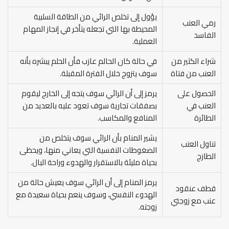
يؤول إلى تخلص الرائي من الطاقة السلبية
رمي العنب
المحيطة بها التي تجعله يتأخر في إنجاز المهام
الفاسد
العملية.
شراء الكثير من
في حالة كان الحالم عازب فأن الحلم يبشره بأنه
العنب من فتاة
سوف يتزوج خلال الفترة المقبلة.
الحصول على
يرمز إلى أن الرائي سوف يتجه إلى الخارج ليقوم
العنب في
بصفقات تجارية سوف تعود عليه بالعديد من
الطائرة
المنافع والمكاسب.
يشير المنام بأن الرائي سوف يتخلص من
تناول العنب
الضغوطات النفسية التي يعاني منها، ويحظى
الطازج
بحياة مليئة بالاستقرار والهدوء وراحة البال.
يرمز المنام إلى أن الرائي سوف يعيش حالة من
قطف عنقود
الهدوء النفسي، وسوف ينعم بحياة سعيدة مع
عنب مع زوجتي
زوجته.