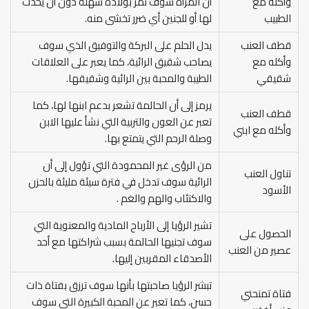
وأكله مع
أن المرأة سوف تمر بولادة سهلة دون أن يحدث
الطبيب
لها أو للجنين أي ضرر تخشى منه.
قطف العنب
يدل الحلم على البركة والتوفيق الذي سوف
وأكله مع
يصاحب شقيق الرائية، كما يعبر على العلاقات
شقيقي
الطيبة والمحبة بين الرائية وشقيقها.
يرمز إلى أن الحالمة تشعر بدعم ابنها لها، كما
قطف العنب
تعبر عن العون والتربية التي نشأ عليها الابن
وأكله مع ابني
وصلة الرحم التي يتمتع بها.
من الرؤى غير المحمودة التي تؤول إلى أن
تناول العنب
الرائية سوف تدخل في فترة سيئة مليئة بالحزن
الأسود
والاكتئاب والهم والغم .
تشير الرؤيا إلى الأرباح المادية والمعنوية التي
الحصول على
سوف تجنيها الحالمة بسبب شراكتها مع أحد
عصير من العنب
الأصدقاء المقربين إليها.
تبشر الرؤيا صاحبتها بأنها سوف ترزق بفتاة ذات
فتاة تمنحني
حسن، كما تعبر عن المحبة الكبيرة التي سوف