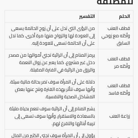
للمطلقة
الحلم
التفسير
قطف العنب
من الرؤى التي تدل على أن زوج الحالمة يسعى
وأكله مع زوجي
إلى العودة لها والزواج منها مرة أخرى، كما تدل
السابق
على أن الحالمة تسعى للعودة إليه.
يرمز المنام إلى أن الرائية تجني أموالها من مصدر
قطف العنب
دخل غير مشروع، كما يعبر عن زوال النعمة
وأكله مر
والرزق من الرائية في الفترة المقبلة.
دلالة على أن المرأة سوف تمر بحالة مالية سيئة،
قطف العنب
وأنها سوف تتأثر بهذه الفترة ونتج عنها بعض
وأكله فاسد
المشاكل الصحية والنفسية.
يشير المنام إلى أن الرائية سوف تنعم بحياة مليئة
زراعة العنب
بالسعادة والاستقرار، وأنها سوف تسعى إلى
تربية أبنائها والتفرغ لهم.
يؤول إلى أن المرأة سوف تجني الكثير من المال