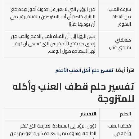
سرقة العنب
من الرؤى التي لا تعبر عن حدوث أمور جيدة مع
من شنطة
الرائية، خاصة أن أحد المتربصين بالفتاة يرغب في
السوق
أن يؤذيها كثيرًا.
تشير الرؤيا إلى أن الفتاة تلقى الدعم والحب من
صديقتي
إحدى صديقتها المقربين التي تسعى أن توفر
تمنحني عنب
لها السعادة طول الوقت.
اقرأ أيضًا:
تفسير حلم أكل العنب الأخضر
تفسير حلم قطف العنب وأكله
للمتزوجة
الحلم
التفسير
قطف العنب
تؤول الرؤيا إلى السعادة العارمة التي تنظر
وأكله في
الحالمة، وسوف تمر بسعادة كبيرة تعوضها عن