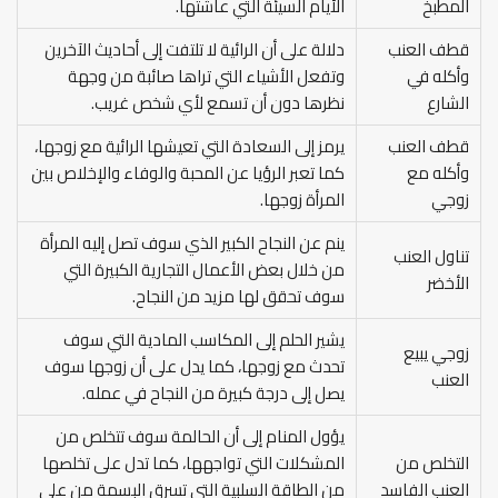
المطبخ
الأيام السيئة التي عاشتها.
قطف العنب
دلالة على أن الرائية لا تلتفت إلى أحاديث الآخرين
وأكله في
وتفعل الأشياء التي تراها صائبة من وجهة
الشارع
نظرها دون أن تسمع لأي شخص غريب.
قطف العنب
يرمز إلى السعادة التي تعيشها الرائية مع زوجها،
وأكله مع
كما تعبر الرؤيا عن المحبة والوفاء والإخلاص بين
زوجي
المرأة زوجها.
ينم عن النجاح الكبير الذي سوف تصل إليه المرأة
تناول العنب
من خلال بعض الأعمال التجارية الكبيرة التي
الأخضر
سوف تحقق لها مزيد من النجاح.
يشير الحلم إلى المكاسب المادية التي سوف
زوجي يبيع
تحدث مع زوجها، كما يدل على أن زوجها سوف
العنب
يصل إلى درجة كبيرة من النجاح في عمله.
يؤول المنام إلى أن الحالمة سوف تتخلص من
التخلص من
المشكلات التي تواجهها، كما تدل على تخلصها
العنب الفاسد
من الطاقة السلبية التي تسرق البسمة من على