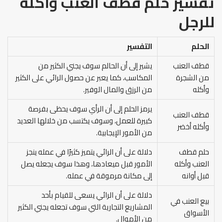
تفسير حلم قطف العنب وأكله
للرجل
الحلم
التفسير
قطف العنب
يشير إلى أن الحالم سوف يجني الكثير من
من الشجرة
المكاسب، كما يعبر عن حصول الرائي على الكثير
وأكله
من الرزق والمال الوفير.
يرمز الحلم إلى أن الرأي سوف يحظى بفرصة
قطف العنب
كبيرة للعمل، وسوف يكتسب من خلالها العديد
وأكله أخضر
من الأمور الإيجابية.
حلم قطف
دلالة على أن الرائي يتميز كثيرًا في عمله ينجز
العنب وأكله
الأمور قبل ميعادها، وهذا سوف يجعله يصل
قبل أوانه
إلى مكانة مرموقة في عمله.
دلالة على أن الرائي يسعى للقيام بأحد
بيع العنب في
المشاريع التجارية التي سوف تجعله يجني الكثير
الأسواق
من الأموال.