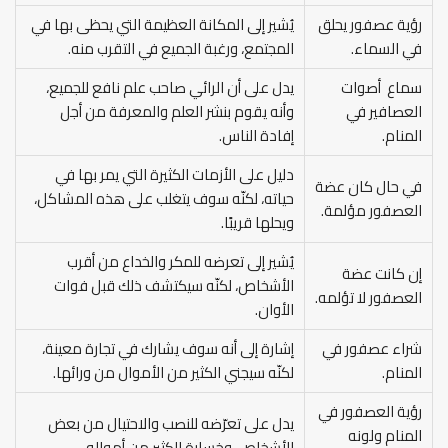
رؤية عصفور يحلق
يُشير إلى المكانة العظيمة التي يحظى بها في
في السماء.
المجتمع، ورغبة الجميع في التقرب منه.
سماع أصوات
يدل على أن الرائي صاحب علم نافع للجميع،
العصافير في
وأنه يقوم بنشر العلم والمعرفة من أجل
المنام.
إفادة الناس.
دليل على الأزمات الكثيرة التي يمر بها في
في حال كان عضة
حياته، لكنّه سوف يتغلب على هذه المشاكل،
العصفور مؤلمة.
ويحلها قريبًا.
يُشير إلى تعرضه للمكر والخداع من أقرب
إن كانت عضة
الأشخاص، لكنّه سيكتشف ذلك قبل فوات
العصفور لا تؤلمه.
الأوان.
شراء عصفور في
إشارة إلى أنه سوف يشارك في تجارة معينة،
المنام.
لكنّه سيجني الكثير من الأموال من ورائها.
رؤية العصفور في
يدل على تعرّضه للنصب والاحتيال من بعض
المنام ولونه
الأشخاص، وخسارة الكثير من أمواله.