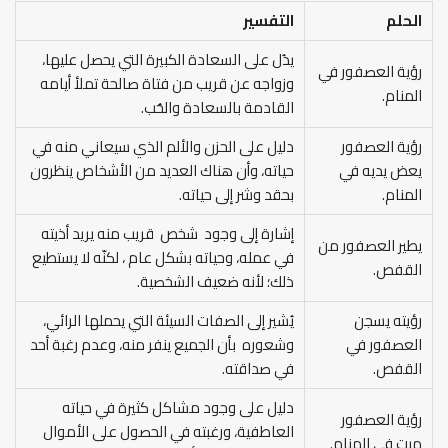
الحلم
التفسير
يدُل على السعادة الكبيرة التي يحصل عليها،
رؤية العصفور في
وزواجه عن قريب من فتاة صالحة تملأ أيامه
المنام.
القادمة بالسعادة والحُب.
رؤية العصفور
دليل على الحزن والألم الذي سيعاني منه في
يعض يديه في
حياته، وأن هناك العديد من الأشخاص ينظرون
المنام.
بحقد وشر إلى حياته.
إشارة إلى وجود شخص قريب منه يريد أذيته
يطير العصفور من
في عمله، وحياته بشكل عام ، لكنّه لا يستطيع
القفص.
ذلك؛ لأنه ضعيف الشخصية.
رؤيته يسجن
يُشير إلى الصفات السيئة التي يحملها الرائي،
العصفور في
وشعوره بأن الجميع ينفر منه، وعدم رغبة أحد
القفص.
في صداقته.
دليل على وجود مشاكل كثيرة في حياته
رؤية العصفور
العاطفية، ورغبته في الحصول على الأموال
ميت في المنام.