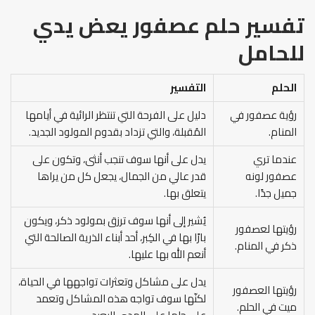
تفسير حلم عصفور يعض يدي
للحامل
الحلم
التفسير
رؤية عصفور في
دليل على الفرحة التي تنتظر الرائية في أيامها
المنام.
المُقبلة، والتي تزداد بقدوم المولود الجديد.
عندما تري
يدل على أنها سوف تنجب أنثى، وتكون على
عصفور لونه
قدر عالي من الجمال، يجعل كل من يراها
جميل جدًا.
يتعلق بها.
يُشير إلى أنها سوف ترزق بمولود ذكر، ويكون
رؤيتها لعصفور
بارًا بها في الكِبر، أحد أبناء الذرية الصالحة التي
ذكر في المنام.
أنعم الله بها عليها.
يدل على مشاكل وتعثرات تواجهها في الحياة،
رؤيتها العصفور
لكنّها سوف تواجه هذه المشاكل وتعمد
ميت في الحلم.