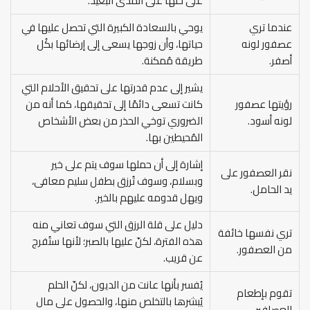
على حلها على المدى البعيد.
عندما تري
يوحي بالسعادة الكبيرة التي تحصل عليها في
عصفور لونه
حياتها، وأن زوجها يسعى إلى إرضائها بكُل
أصفر.
طريقة مُمكنة.
يشير إلى عدم قدرتها على تحقيق الأحلام التي
رؤيتها عصفور
كانت تسعى دائمًا إلى تحقيقها، كما أنه من
لونه أسود.
الضروري توخي الحذر من بعض الأشخاص
المُحيطين بها.
إشارة إلى أن حملها سوف يتم على خير
نقر العصفور على
وبسلام، وسوف تُرزق بطفل سليم معافى،
يد الحامل.
ويهل قدومه عليهم بالخير.
دليل على قلة الرزق التي سوف تعاني منه
تري نفسها خائفة
هذه الفترة، لكنّ عليها بالصبر؛ لأنها ستُفرج
من العصفور.
عن قريب.
يُفسر بأنها عانت من الديون، لكنّ الحلم
تقوم بإطعام
يُبشرها بالتخلص منها، والحصول على مال
العصافير.