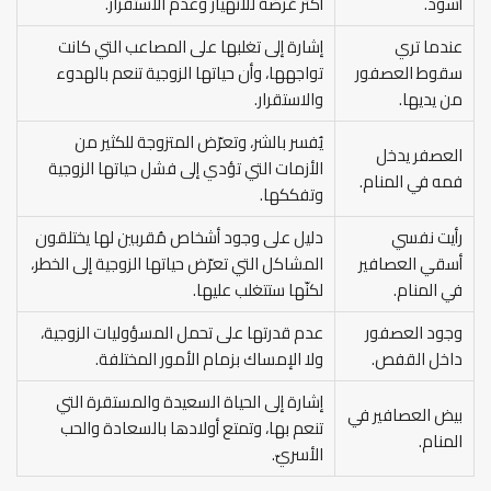
أسود.
أكثر عُرضة للانهيار وعدم الاستقرار.
عندما تري
إشارة إلى تغلبها على المصاعب التي كانت
سقوط العصفور
تواجهها، وأن حياتها الزوجية تنعم بالهدوء
من يديها.
والاستقرار.
يُفسر بالشر، وتعرّض المتزوجة للكثير من
العصفر يدخل
الأزمات التي تؤدي إلى فشل حياتها الزوجية
فمه في المنام.
وتفككها.
رأيت نفسي
دليل على وجود أشخاص مُقربين لها يختلقون
أسقي العصافير
المشاكل التي تعرّض حياتها الزوجية إلى الخطر،
في المنام.
لكنّها ستتغلب عليها.
وجود العصفور
عدم قدرتها على تحمل المسؤوليات الزوجية،
داخل القفص.
ولا الإمساك بزمام الأمور المختلفة.
إشارة إلى الحياة السعيدة والمستقرة التي
بيض العصافير في
تنعم بها، وتمتع أولادها بالسعادة والحب
المنام.
الأسريّ.