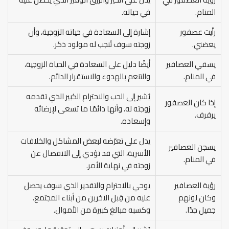
المنام.
في حياته.
رأيت عصفور
إشارة إلى السعادة في حياته الزوجية، وأن
يعضني.
زوجته سوف تُنجب له مولود ذكر.
يسقي العصافير
أيضًا دليل على السعادة في الحياة الزوجية،
في المنام.
والتنعم بالهدوء والاستقرار الدائم.
يُشير إلى الحب والاحترام الكبير الذي تقدمه
إذا كان العصفور
زوجته له، وأنها دائمًا ما تسعى لإرضائه
يرفرف.
وإسعاده.
يدل على تعرّضه لبعض المشاكل والخلافات
يسجن العصافير
الأسرية، التي قد تؤدي إلى الانفصال عن
في المنام.
زوجته في نهاية الأمر.
رؤية العصافير
يوحي بالاحترام والتقدير الذي سوف يحصل
وكان لونهم
عليه من قِبل الآخرين من أبناء المجتمع،
جميل جدًا.
وكسبه مبالغ كبيرة من الأموال.