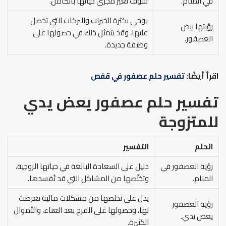
في المنام.
سوف تغيّر مجرى حياتها بالكامل.
يوحي بكثرة الخيرات والبركات التي تحصل
رؤيتها بيض
عليها، وقد يتمثل ذلك في حصولها على
العصفور.
وظيفة جديدة.
اقرأ أيضًا:
تفسير حلم عصفور في قفص
تفسير حلم عصفور يعض يدي
للمتزوجة
الحلم
التفسير
رؤية العصفور في
دليل على السعادة البالغة في حياتها الزوجية،
المنام.
وتخلّصها من المشاكل التي قد تُفسدها.
يدل على تخلصها من مشكلات مالية تعرضت
رؤية العصفور
لها، وحصولها على الفرج بعد العناء، والأموال
يعض يدي.
الكثيرة.