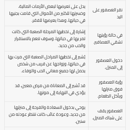
يدل على تعرضها لبعض الأزمات المالية،
نقر العصفور على
وخسرتها للكثير من الأموال التي قامت بجنيها
اليد
في حياتها، وهذا يعرضها للفقر.
إشارة إلى تخطيها المرحلة الصعبة التي كانت
في حالة رؤيتها
تمر بها في حياتها، وسوف تنعم بالاستقرار
تشقي العصافير.
والحب من جديد.
يُشير إلى تخطيها المراحل الصعبة التي مرت بها
دخول العصفور
في حياتها، وزواجها عن قريب من شخص
إلى المنزل.
يحمل لها جميع معاني الحب والوفاء.
رؤية العصفور
قد تُشير إلى المعاناة من مرض معين، قد
فوق منزلها
يؤدي في النهاية إلى موتها.
ويأكل الطعام.
يوحي بدخول السعادة والفرحة إلى منزلها
العصفور يقف
من جديد، وعودة غائب كانت تنتظر عودته من
على شباك المنزل.
سنين.