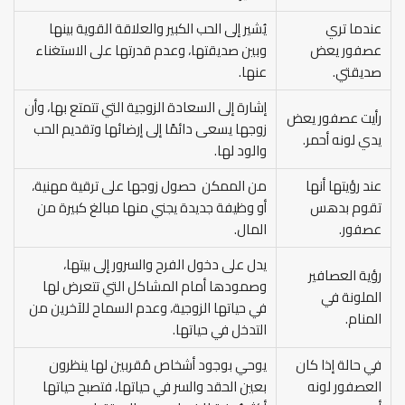
عندما تري
يُشير إلى الحب الكبير والعلاقة القوية بينها
عصفور يعض
وبين صديقتها، وعدم قدرتها على الاستغناء
صديقتي.
عنها.
إشارة إلى السعادة الزوجية التي تتمتع بها، وأن
رأيت عصفور يعض
زوجها يسعى دائمًا إلى إرضائها وتقديم الحب
يدي لونه أحمر.
والود لها.
عند رؤيتها أنها
من الممكن حصول زوجها على ترقية مهنية،
تقوم بدهس
أو وظيفة جديدة يجني منها مبالغ كبيرة من
عصفور.
المال.
يدل على دخول الفرح والسرور إلى بيتها،
رؤية العصافير
وصمودها أمام المشاكل التي تتعرض لها
الملونة في
في حياتها الزوجية، وعدم السماح للآخرين من
المنام.
التدخل في حياتها.
في حالة إذا كان
يوحي بوجود أشخاص مُقربين لها ينظرون
العصفور لونه
بعين الحقد والسر في حياتها، فتصبح حياتها