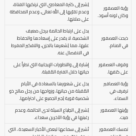
يُشير إلى كثرة المعاصي التي ترتكبها الفتاة،
رؤية العصفور
وعدم تقرّبها إلى الله تعالى، وعدم المحافظة
وكان لونه أسود.
على صلاتها.
يدل على ارتباط الحالمة برجل ضعيف
ذبحت العصفور
الشخصية، لا يقدر على إسعادها والحفاظ
في المنام.
عليها، مما يُشعرها بالحزن، والتفكير المفرط
في الانفصال عنه.
وقوف العصفور
إشارة إلى والتطورات الإيجابية التي تطرأ على
على كتفها.
حياتها خلال الفترة المُقبلة.
رؤية العصافير
يدل على شعورها بالسعادة في الأيام
ترفرف في
المُقبلة من حياتها، وزواجها من رجل صالح ذو
السماء.
شخصية قوية يُجبر الجميع على احترامها.
رؤيتها العصفور
يُشير إلى الطِباع السيئة لدى الحالمة، وعدم
ميت.
رغبتها في رؤية الآخرين سعداء.
تمسك العصفور
تُشير إلى سماعها لبعض الأخبار السعيدة ، التي