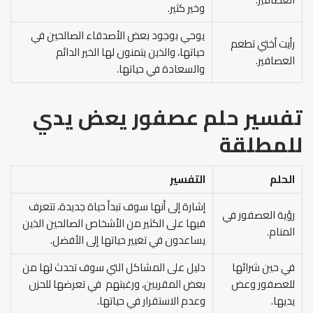
وخير كثير.
يوحي بوجود بعض الأصدقاء الصالحين في
رأيت أختي تطعم
حياتها، والذين يتمنون لها الخير الدائم
العصافير.
والسعادة في حياتها.
تفسير حلم عصفور يعض يدي
للمطلقة
الحلم
التفسير
إشارة إلى أنها سوف تبدأ حياة جديدة، تتعرف
رؤية العصفور في
فيها على الكثير من الأشخاص الصالحين الذين
المنام.
يساعدون في تغيير حياتها إلى الأفضل.
في حين شرائها
دليل على المشاكل التي سوف تحدث لها من
للعصفور وعض
بعض المقربين، ورغبتهم في تعرضها للحزن
يديها.
وعدم الاستقرار في حياتها.