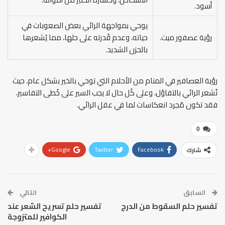
أسود.
يوحي بمواجهة الرائي بعض الصعوبات في
رؤية عصفور ميت.
حياته، وعدم قُدرته على حلها، مما يُشعرها
بالحزن الشديد.
رؤية العصافير في المنام من الأحلام التي توحي بالخير بشكل عام، حيث
تُشعر الرائي بالتفاؤل، وعلى كُل حال لا يجب السير على خُطى التفاسير،
فقد تكون مُجرد انعكاسات لما في عقل الرائي.
0
Google+
Twitter
Facebook
شارك
السابق
التالي
تفسير حلم السقوط من الدرج
تفسير حلم تسريح الشعر عند
الكوافير للمتزوجة