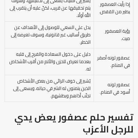
يُشير إلى أمنيات يسعى إلى تحقيقها، وسوف
إذا رأيت العصفور
يتم تحقيقها عن قريب، لكنّ عليه أن يتقرب إلى
يطير من القفص.
الله أولًا.
يدل على السعي للوصول إلى الأهداف عن
رؤية العصفور
طريق أساليب غير قانونية، وسوف تعرضه إلى
ميت.
الخطر.
دليل على دخول السعادة والفرح إلى قلبه
عصفور لونه أصفر
بعدما تعرض للحزن والألم من أقرب الأشخاص
في المنام.
له.
يُشير إلى خوف الرائي من بعض الأشخاص
عصفور لونه
الذين يتمنون له الشر في حياته، ويسعى إلى
أسود في المنام.
تجنّب أذاهم وبطشهم.
تفسير حلم عصفور يعض يدي
للرجل الأعزب