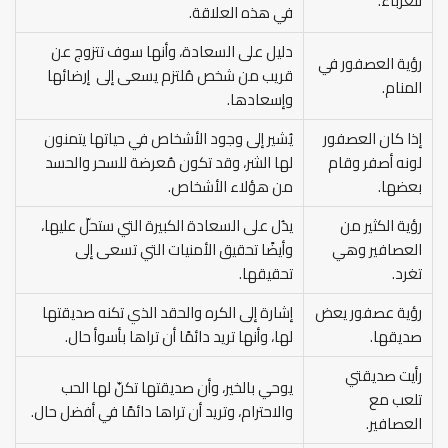
للعزباء.
في هذه العلاقة.
دليل على السعادة، وأنها سوف تتزوج عن
رؤية العصفور في
قريب من شخص مُلتزم يسعى إلى إرضائها
المنام.
وإسعادها.
إذا كان العصفور
يُشير إلى وجود الأشخاص في حياتها يتمنون
لونه أصفر وقام
لها الشر، وقد تكون مُعرضة للسحر والحسد
بعضها.
من هؤلاء الأشخاص.
رؤية الكثير من
يدُل على السعادة الكبيرة التي ستحلّ عليها،
العصافير وهي
وأيضًا تحقيق الأمنيات التي تسعى إلى
تغرد.
تحقيقها.
رؤية عصفور يعض
إشارة إلى الكره والحقد الذي تكنه صديقتها
صديقها.
لها، وأنها تريد دائمًا أن تراها بأسوأ حال.
رأيت صديقتي
يوحي بالخير، وأن صديقتها تكنّ لها الحب
تلعب مع
والاحترام، وتريد أن تراها دائمًا في أفضل حال.
العصافير.