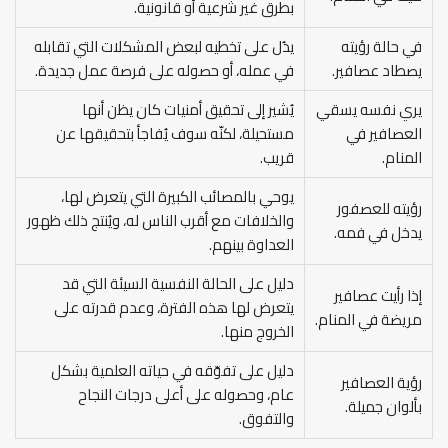
بطرق غير شرعية أو قانونية.
في حالة رؤيته
يدُل على تخطيه لبعض المشكلات التي تقابله
يصطاد عصافير.
في عمله، أو حصوله على فرصة عمل جديدة.
يري نفسه يسقي
يُشير إلى تحقيق أمنيات كان يظن أنها
العصافير في
مستحيلة، لكنّه سوف يُفاجأ بتحقيقها عن
المنام.
قريب.
يوحي بالمصائب الكبيرة التي يتعرض لها،
رؤيته للعصفور
والخلافات مع أقرب الناس له، ويُنتج ذلك ظهور
يدخل في فمه.
العداوة بينهم.
دليل على الحالة النفسية السيئة التي قد
إذا رأيت عصافير
يتعرض لها هذه الفترة، وعدم قدرته على
مريضة في المنام.
الخروج منها.
دليل على تفوّقه في حياته العلمية بشكل
رؤية العصافير
عام، وحصوله على أعلى درجات النجاح
بألوان جميلة.
والتفوق.