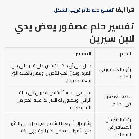
اقرأ أيضًا:
تفسير حلم طائر غريب الشكل
تفسير حلم عصفور يعض يدي
لابن سيرين
الحلم
التفسير
دليل على أن هذا الشخص على قدر عالي من
رؤية العصفور في
المرح، ويكنّ الحُب للآخرين، ويتميز بالطيبة التي
المنام.
تجعله محبوبًا.
يدل على وجود أشخاص ينظرون في حياة
عضة العصفور
الرائي، ويتمنون له الشر، لذا عليه الحذر من
في المنام.
المُحيطين به.
رؤية الكثير من
إشارة إلى أن هذا الشخص سيحصل على الكثير
العصافير في
من الأموال، ويدخل الخير الوفير إلى بيته.
السماء.