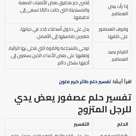
بُشرى خير بتحقيق بعض الأمنيات الصعبة
إذا رأت بيض
والمستحيلة التي كانت دائمًا تسعى إلى
العصافير.
تحقيقها.
وقوف العصفور
يدل على دخول أصدقاء جُدد في حياتها،
على كتفها.
مغيرين تفاصيلها إلى الأفضل.
توحي بالشجاعة والقوة التي تتحلى بها الرائية،
القيام بصيد
وتغلبها على بعض الأعداء الذين يسعون إلى
العصافير.
أذيتها بشكل دائم.
اقرأ أيضًا:
تفسير حلم طائر كبير ملون
تفسير حلم عصفور يعض يدي
للرجل المتزوج
الحلم
التفسير
رؤية العصفور في
يدل على الخير والرزق الوفير الذي يحصل عليه