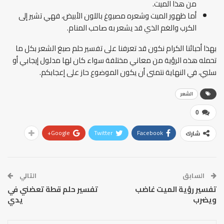
من هذا الميت.
أما ظهور الميت وشعره مصبوغ باللون الأبيض، فهي تشير إلى
الكرب والغم الذي قد يشعر به صاحب المنام.
بهذا أحبائنا الكرام نكون قد تعرفنا على تفسير حلم صبغ الشعر بكل ما
تحمله هذه الرؤية من معاني مختلفة سواء كان لها مدلول إيجابي أو
سلبي، في النهاية نتمنى أن يكون الموضوع حاز على إعجابكم.
الشعر
0
Google+
Twitter
Facebook
شارك
السابق
التالي
تفسير رؤية الميت غاضب
تفسير حلم قطة تعضني في
ويضرب
يدي