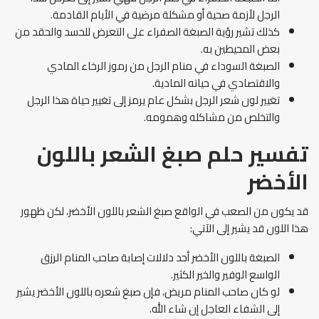
الرجل لأزمة صحية أو مشكلة مرضية في الأيام القادمة.
كذلك تشير رؤية الصبغة الصفراء على التعرض للحسد والحقد من
بعض المحيطين به.
الصبغة السوداء في منام الرجل من رموز الرخاء المادي
والاقتصادي في حياته المادية.
تغيير لون شعر الرجل بشكل عام يرمز إلى تغيير حياة هذا الرجل
والتخلص من مشاكله وهمومه.
تفسير حلم صبغ الشعر باللون
الأخضر
قد يكون من الصعب في الواقع صبغ الشعر باللون الأخضر، لكن ظهور
هذا اللون قد يشير إلى الآتي:
الصبغة باللون الأخضر أحد دلالات إصابة صاحب المنام الرزق
الواسع الوفير والخير الكثير.
لو كان صاحب المنام مريض، فإن صبغ شعره باللون الأخضر يشير
إلى الشفاء العاجل إن شاء الله.