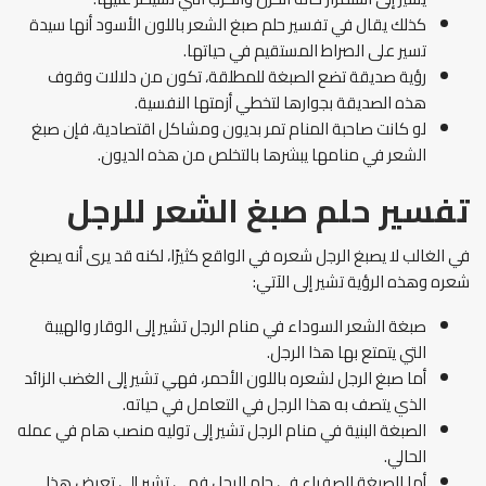
كذلك يقال في تفسير حلم صبغ الشعر باللون الأسود أنها سيدة
تسير على الصراط المستقيم في حياتها.
رؤية صديقة تضع الصبغة للمطلقة، تكون من دلالات وقوف
هذه الصديقة بجوارها لتخطي أزمتها النفسية.
لو كانت صاحبة المنام تمر بديون ومشاكل اقتصادية، فإن صبغ
الشعر في منامها يبشرها بالتخلص من هذه الديون.
تفسير حلم صبغ الشعر للرجل
في الغالب لا يصبغ الرجل شعره في الواقع كثيرًا، لكنه قد يرى أنه يصبغ
شعره وهذه الرؤية تشير إلى الآتي:
صبغة الشعر السوداء في منام الرجل تشير إلى الوقار والهيبة
التي يتمتع بها هذا الرجل.
أما صبغ الرجل لشعره باللون الأحمر، فهي تشير إلى الغضب الزائد
الذي يتصف به هذا الرجل في التعامل في حياته.
الصبغة البنية في منام الرجل تشير إلى توليه منصب هام في عمله
الحالي.
أما الصبغة الصفراء في حلم الرجل فهي تشير إلى تعرض هذا