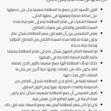
اللون الأسود الذي تصبغ به المطلقة شعرها يدل على حصولها
على مكانة مميزة وترقيتها في عملها الحالي.
الصبغة الشقراء في منام المطلقة ترمز إلى تغير حياة هذه
السيدة للأفضل والتخلص من سلبيات الماضي.
بعض المفسرين يرى أن تغيير لون شعر المطلقة بشكل عام
يكون نتيجة محاولة هذه السيدة التخلص من الماضي المؤلم
وبداية حياة جديدة.
لو الصبغة الفاتح المبهج بشكل عام في منام المطلقة يبشرها
بكثرة الأخبار السارة القادمة في طريقها.
كذلك لو رأت المطلقة أنها تصبغ شعرها باللون الذي تفضله،
فقد يكون ذلك من علامات زواجها مرة أخرى من رجل به
الصفات التي تبحث عنها.
الصبغة البنية في الحلم لدى المطلقة تشير إلى التخلص من
الخصومة والعداء الموجود بينها وبين الزوج السابق.
يقول العصيمي أن صبغ المطلقة لشعرها بشكل عام يكون
نتيجة الرغبة في تغيير الواقع الذي تعيش فيه.
لكن لو كان شعر المطلقة أبيض بعد وضع الصبغة عليه، فإن ذلك
يشير إلى استمرار حالة الحزن والكرب التي تسيطر عليها.