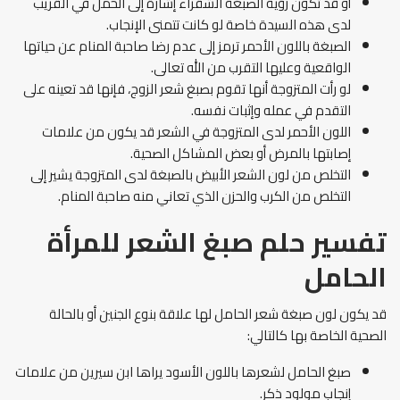
أو قد تكون رؤية الصبغة الشقراء إشارة إلى الحمل في القريب
لدى هذه السيدة خاصة لو كانت تتمنى الإنجاب.
الصبغة باللون الأحمر ترمز إلى عدم رضا صاحبة المنام عن حياتها
الواقعية وعليها التقرب من الله تعالى.
لو رأت المتزوجة أنها تقوم بصبغ شعر الزوج، فإنها قد تعينه على
التقدم في عمله وإثبات نفسه.
اللون الأحمر لدى المتزوجة في الشعر قد يكون من علامات
إصابتها بالمرض أو بعض المشاكل الصحية.
التخلص من لون الشعر الأبيض بالصبغة لدى المتزوجة يشير إلى
التخلص من الكرب والحزن الذي تعاني منه صاحبة المنام.
تفسير حلم صبغ الشعر للمرأة
الحامل
قد يكون لون صبغة شعر الحامل لها علاقة بنوع الجنين أو بالحالة
الصحية الخاصة بها كالتالي:
صبغ الحامل لشعرها باللون الأسود يراها ابن سيرين من علامات
إنجاب مولود ذكر.