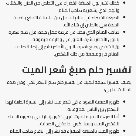
كذلك تشير لون الصبغة الخضراء على التخلص من الحزن والاكتئاب
والهم الذي يشعر به صاحب المنام.
الصبغة الخضراء في منام الحامل من علامات التمتع بالصحة
الجيدة هي والجنين إن شاء الله.
صاحب المنام الذي يبحث عن فرصة عمل جيدة، فإن صبغ شعره
باللون الأخضر تبشره بالعثور على وظيفة مرموقة.
رؤية شخص يصبغ شعره باللون الأخضر تشير إلى إصابة صاحب
المنام خير ومنفعة من ذلك الشخص.
تفسير حلم صبغ شعر الميت
يختلف تفسير الصبغة للميت عن تفسير حلم صبغ الشعر للحي ومن هذه
الدلالات ما يلي:
ظهور الصبغة السوداء في شعر ميت تشير إلى السيرة الطيبة لهذا
الشخص بين الناس بعد وفاته.
أما الصبغة الحمراء للميت، فهي تكون إنذار للحي بضرورة الدعاء
للشخص الميت وربما يكون بحاجة إلى الصدقة.
ظهور الميت بالصبغة الصفراء قد تشير إلى انتفاع صاحب المنام