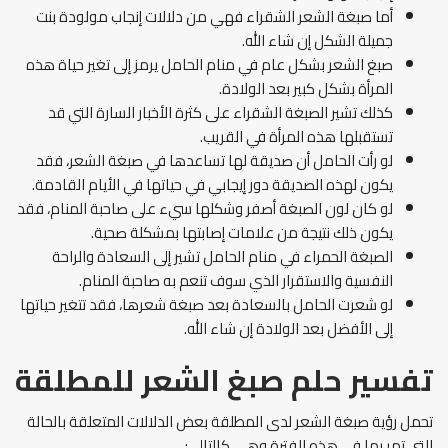
أما صبغة الشعر الشقراء فهي من دلالات إنجاب مولودة بنت
جميلة الشكل إن شاء الله.
صبغ الشعر بشكل عام في منام الحامل يرمز إلى تغير حياة هذه
المرأة بشكل كبير بعد الولادة.
كذلك تشير الصبغة الشقراء على كثرة الأخبار السارة التي قد
تستقبلها هذه المرأة في القريب.
لو رأت الحامل أن صديقة لها تساعدها في صبغة الشعر، فقد
يكون لهذه الصديقة دور إيجابي في حياتها في الأيام القادمة.
لو كان لون الصبغة أصفر وشكلها سيء على صاحبة المنام، فقد
يكون ذلك نتيجة من علامات إصابتها بمشكلة صحية.
الصبغة الحمراء في منام الحامل تشير إلى السعادة والراحة
النفسية والاستقرار الذي سوف تنعم به صاحبة المنام.
لو شعرت الحامل بالسعادة بعد صبغة شعرها، فقد تتغير حياتها
إلى الأفضل بعد الولادة إن شاء الله.
تفسير حلم صبغ الشعر للمطلقة
تحمل رؤية صبغة الشعر لدى المطلقة بعض الدلالات المتعلقة بالحالة
التي تمر بها في هذه الفترة وهي كالتالي: