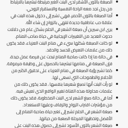
الصبغة باللون الأشقر لدى البنت الغير مرتبطة تبشرها بالارتباط
من رجل تجد معه الراحة النفسية والاستقرار الزوجي.
أما الصبغة باللون الأحمر، فهي تشير إلى دخول هذه البنت في
علاقة حب عاطفية جديدة تنتهي بالزواج إن شاء الله.
يرى ابن سيرين أن صبغة الشعر في الحلم بشكل عام من دلالات
حدوث العديد من التغييرات الإيجابية في حياة صاحب المنام.
لو كانت الصبغة شكلها سيء في منام البنت العزباء، فقد يكون
ذلك من علامات التعرض للحسد والحقد.
في حالة ما إذا كانت صاحبة المنام تبحث عن فرصة عمل جيدة،
فإن الصبغة في منامها تبشرها بالحصول على وظيفة مرموقة.
كما تشير رؤية الصبغة في منام العزباء على تحقيق الكثير من
الأحلام والطموحات التي تسعى لها.
لو رأت البنت أنها تصبغ شعرها بنفسها ، فقد يكون ذلك من
علامات محاولة هذه الفتاة تغيير الواقع الذي تعيش فيه.
أما في حالة صبغ الشعر لدى البنت المخطوبة، فقد يكون ذلك
من مؤشرات اقتراب الزواج والزفاف وعليها الاستعداد.
صبغة الشعر في الحلم تشير إلى تغير حياة صاحبة المنام إلى
الأفضل وتخطيها المرحلة الصعبة من حياتها.
صبغة الشعر باللون الأسود تشير إلى حصول هذه البنت على