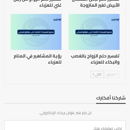
الأبيض لغير المتزوجة
غني للعزباء
تفسير حلم الزواج بالغصب
رؤية المشاهير في المنام
والبكاء للعزباء
للعزباء
السابق
التالي
شاركنا أفكارك
لن يتم نشر عنوان بريدك الإلكتروني.