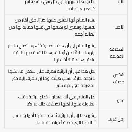
الأم
لذا تجدها تشبهها في كل شيء فصفاتها
كالعدوى تمامًا.
يشير المنام أنها تخشى عليها كثيرًا، حتى أكثر من
الأخت
نفسها، وتتمنى لو تضعها في قلبها حماية لها من
العالم أجمع.
يشير المنام إلى أن هذه الصديقة تعود لتصلح ما دار
الصديقة
بينهما سابقًا من أزمات، وهذا لشدة حبها للرائية
القديمة
واعتبارها بمثابة أخت لها.
يدل هذا على أن الرائية تتعرف على شخص ما، لكنها
شخص
لا تجده لطيفًا بسبب هيئته، وما إن تتعرف إليه حق
مخيف
المعرفة حتى تحبه كثيرًا.
يدل المنام على أنه سيحاول خداع الرائية وقلب
عدو
الطاولة عليها، لكنها تكتشف ذلك سريعًا.
يشير هذا إلى أن الرائية تُحقق حلمها أخيرًا وتلمس
رجل غريب
أحلامها التي قضت أعوامًا تتمناها.