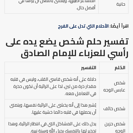
المشاعر أطيبها، ويتمنى بالفعل أن يراها في
حانية
أفضل حال.
اقرأ أيضًا:
الأحلام التي تدل على الفرج
تفسير حلم شخص يضع يده على
رأسي
للعزباء
للإمام الصادق
الحُلم
التفسير
دلالة على أنه شخص قاسي القلب، وليس في قلبه
شخص
مقدار ذرة من لين، لذا على الرائية أن تكون حذرة
عابس الوجه
في التعامل معه.
يُشير هذا إلى أنه يخشى على الرائية نفسها، ويتمنى
شخص خائف
أن يحملها في قلبه دائما خشية عليها.
شخص حزين
يدل ذلك على المشاكل التي في انتظار الرائية، وهذا
الوجه
تحذير لها بالتمسك بحبل الله وسنة نبيه.