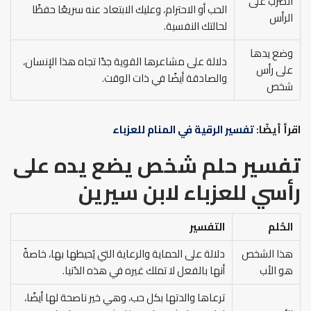
الضرب على
الحب أو الاحترام، وعليك الابتعاد عنه سريعًا حفظًا
الرأس
لحالتك النفسية.
وضع يدها
دلالة على مشاعرها القوية جدًا تجاه هذا الإنسان،
على رأس
والصادقة أيضًا في ذات الوقت.
شخص
اقرأ أيضًا:
تفسير الرقية في المنام للعزباء
تفسير حلم شخص يضع يده على
رأسي
للعزباء لابن سيرين
الحُلم
التفسير
هذا الشخص
دلالة على الحماية والرعاية التي يُحيطها بها، خاصةً
هو الأب
أنها بالفعل لا تملك غيره في هذه الدُنيا.
ترعاها والدتها بكل حب، وهي خير ناصحة لها أيضًا،