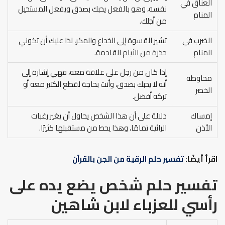
العناق في
نفسه، وهو بالفعل يحبك بصدق ويفعل المستحيل
المنام
من أجلك.
الضرب في
تشير القسوة إلى الخداع والمكر، لذا عليك أن تكوني
المنام
حذرة من الأيام القادمة.
إذا كان من رجل على علاقة معه، فهي إشارة إلى
محاوطة
أنه لا يحبك بصدق، وأنت بحاجة لقطع الكثير معه أو
الخصر
تركه أفضل.
إمساك
دلالة على أن هذا الشخص يحاول أن يغير رغبات
الأذن
الرائية تمامًا، وهذا يحط من مستقبلها كثيرًا.
اقرأ أيضًا:
تفسير حلم الرقية من الجن بالقرآن
تفسير حلم شخص يضع يده على
رأسي
للعزباء
لابن شاهين