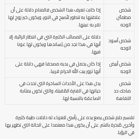
شخص
إذا كانت تعرف هذا الشخص فالمنام دلالة على أن
مطمئن
علاقتها به تتطور لتُصبح في النور، ويكون خير زوج لها
الوجه
تقر به عينها.
دلالة على المصائب الكثيرة التي في انتظار الرائية، إلا
شخص أسود
أنها في هذا تجد من يُساندها ويكون لها عونا
الوجه
فيها.
شخص أبيض
إذا كان يحمل في يديه مصحفا فهي دلالة على
الوجه
أنها تزور بيت الله الحرام قريبا.
شخص
يدل هذا على الأحداث الساخرة التي تحدث في
ضاحك حد
حياتها في الفترة المُقبلة، والتي تكون بمثابة
التفاهة
الصاعقة بالنسبة لها.
تفسير حلم شخص يضع يده على رأسي للعزباء له دلالات طيبة كثيرة
وأخرى مُنذرة بالشر، على أن يكون هذا معتمدا على الحالة التي تظهر بها
في الرؤيا.