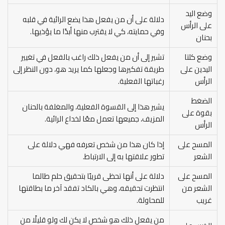
وضع اليد
دلالة على أن من يفعل هذا يضع الرائية في قلبه
على الرأس
وفي حمايته، كي لا يقترب منها أبدًا ما يؤذيها.
بحنان
وضع كلتا
تشير إلى أن من يفعل ذلك راغب بالفعل في تغيير
اليدين على
طريقة تفكيرها وجعلها كما يريد هو، دون النظر إلى
الرأس
رغباتها الفعلية.
الضغط
يشير هذا إلى القسوة الفعلية، والمغلفة بالحنان
بقوة على
المزيف، جميعها تعمل معًا لخداع الرائية.
الرأس
المسح على
إذا كان هذا من شخص تعرفه فهي دلالة على
الشعر
تطور علاقتها به إلى الارتباط.
المسح على
دلالة على أنها تحظى قريبًا بتحقيق حلم طالما
الشعر من
انتظرت تحقيقه، وهي بالكاد تفقد آخر ما بطاقتها
غريب
للمحاولة.
من يفعل ذلك هو شخص لا يكن لك ولو قليلًا من