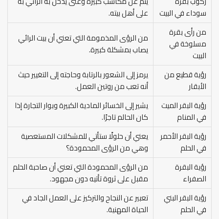
ركوب بقرة
ينم عن مكاسب كبيرة وغنى يدخل به الرائي به
سوداء في البيت
على أهل بيته.
من رأى بقرة
من الرؤى المذمومة التي تعني أن بيت الرائي
مسلوخة في
يصاب بمشكلة كبيرة.
البيت
رؤية قطيع من
يرمز إلى الشعور بالرتابة وحاجته إلى التغيير حيث
الأبقار
أنه تعب من روتين العمل.
رؤية البقر الميت
يشير إلى الخسائر المادية الكبيرة وبوار التجارة إذا
في المنام
كان الحالم تاجرًا.
رؤية البقر الأحمر
يعني أن حلولًا ستأتي للمشكلات المستعصية
في الحلم
وهي من الرؤى المحمودة؟
رؤية البقرة
من الرؤى المحمودة التي تعني أن صاحبة الحلم
الصفراء
مقبل على ثروة تأتيه دون مجهود.
رؤية البقر البني
تعبير عن النجاح والتركيز على العمل الجاد في
في الحلم
الحياة المهنية.