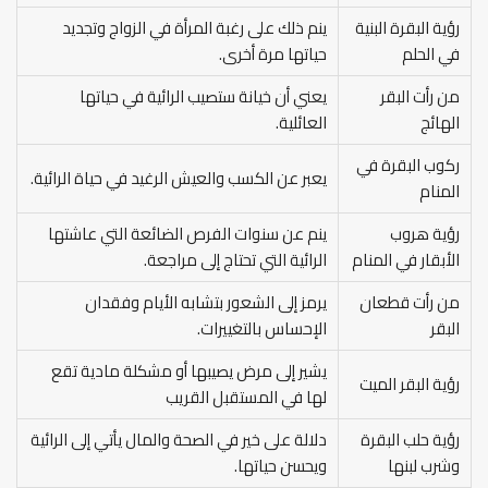
رؤية البقرة البنية
ينم ذلك على رغبة المرأة في الزواج وتجديد
في الحلم
حياتها مرة أخرى.
من رأت البقر
يعني أن خيانة ستصيب الرائية في حياتها
الهائج
العائلية.
ركوب البقرة في
يعبر عن الكسب والعيش الرغيد في حياة الرائية.
المنام
رؤية هروب
ينم عن سنوات الفرص الضائعة التي عاشتها
الأبقار في المنام
الرائية التي تحتاج إلى مراجعة.
من رأت قطعان
يرمز إلى الشعور بتشابه الأيام وفقدان
البقر
الإحساس بالتغييرات.
يشير إلى مرض يصيبها أو مشكلة مادية تقع
رؤية البقر الميت
لها في المستقبل القريب
رؤية حلب البقرة
دلالة على خير في الصحة والمال يأتي إلى الرائية
وشرب لبنها
ويحسن حياتها.