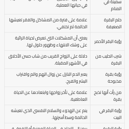
سمينة في
في حياتها العملية.
المنام
حلم البقرة
علامة على فترة من المشاكل والفقر تعيشها
الضعيفة
الحالمة ثم تختفي.
يعني أن المشكلات التي تعرض لحياة الرائية
رؤية البقر الأحمر
على وشك الانتهاء وظهور حلول لها.
شرب الحليب من
دلالة على الزواج القريب من شاب حسن الأخلاق
البقرة
في الأشهر المقبلة.
رؤية بقرة
يعبر الدم النازل عن زوال الهم والم واقتراب
مذبوحة
البشر والفرح.
من رأت أنها تذبح
علامة على تأخر زواجها وابتعادها عن الحياة
بقرة
العاطفية.
رؤية البقر في
ينم عن الهدوء والسلام النفسي الذي تعيشه
البيت
الحالمة وسط أسرتها.
رؤية البقرة
يرمز إلى النجاح في الحياة المهنية أو التفوق في