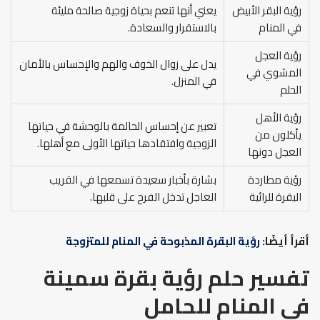
رؤية البقر الأبيض
يعني أنها تنعم بحياة زوجية صالحة مليئة
في المنام
بالاستقرار والسعادة.
رؤية العجل
يدل على زوال الخوف والهم والإحساس بالأمان
المشوي في
في المنزل.
الحلم
رؤية الأهل
تعبير عن إحساس الحالمة بالوحشة في حياتها
يأكلون من
الزوجية وافتقادها حياتها الأولى مع أهلها.
العجل دونها
رؤية مطاردة
بشارة بأخبار سعيدة تسمعها في القريب
البقرة للرائية
العاجل تدخل الفرح على قلبها.
أقرأ أيضًا:
رؤية البقرة المذبوحة في المنام للمتزوجة
تفسير حلم رؤية بقرة سمينة
في المنام للحامل