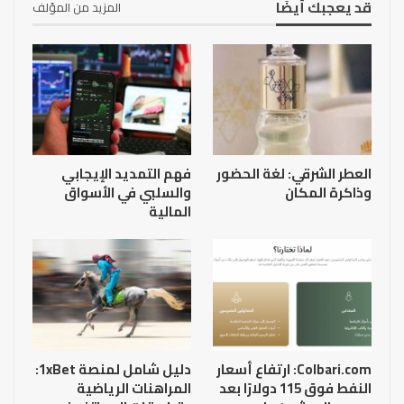
قد يعجبك أيضًا
المزيد من المؤلف
العطر الشرقي: لغة الحضور
فهم التمديد الإيجابي
وذاكرة المكان
والسلبي في الأسواق
المالية
Colbari.com: ارتفاع أسعار
دليل شامل لمنصة 1xBet:
النفط فوق 115 دولارًا بعد
المراهنات الرياضية