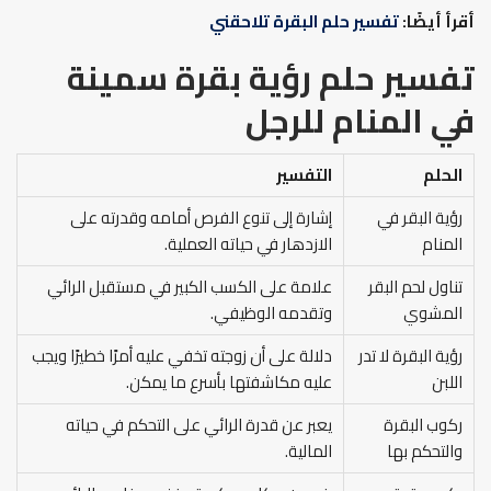
أقرأ أيضًا:
تفسير حلم البقرة تلاحقني
تفسير حلم رؤية بقرة سمينة
في المنام للرجل
الحلم
التفسير
رؤية البقر في
إشارة إلى تنوع الفرص أمامه وقدرته على
المنام
الازدهار في حياته العملية.
تناول لحم البقر
علامة على الكسب الكبير في مستقبل الرائي
المشوي
وتقدمه الوظيفي.
رؤية البقرة لا تدر
دلالة على أن زوجته تخفي عليه أمرًا خطيرًا ويجب
اللبن
عليه مكاشفتها بأسرع ما يمكن.
ركوب البقرة
يعبر عن قدرة الرائي على التحكم في حياته
والتحكم بها
المالية.