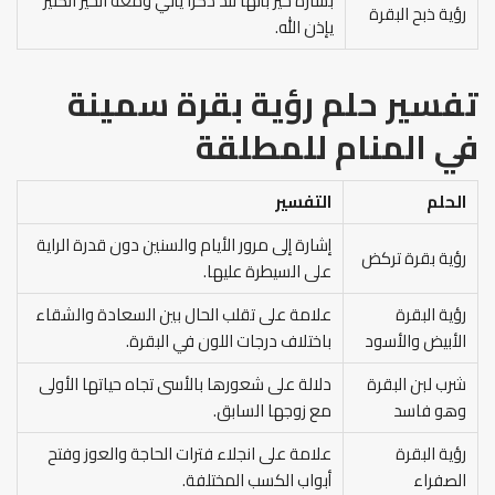
بشارة خير بأنها تلد ذكرًا يأتي ومعه الخير الكثير
رؤية ذبح البقرة
يإذن الله.
تفسير حلم رؤية بقرة سمينة
في المنام للمطلقة
الحلم
التفسير
إشارة إلى مرور الأيام والسنين دون قدرة الراية
رؤية بقرة تركض
على السيطرة عليها.
رؤية البقرة
علامة على تقلب الحال بين السعادة والشقاء
الأبيض والأسود
باختلاف درجات اللون في البقرة.
شرب لبن البقرة
دلالة على شعورها بالأسى تجاه حياتها الأولى
وهو فاسد
مع زوجها السابق.
رؤية البقرة
علامة على انجلاء فترات الحاجة والعوز وفتح
الصفراء
أبواب الكسب المختلفة.