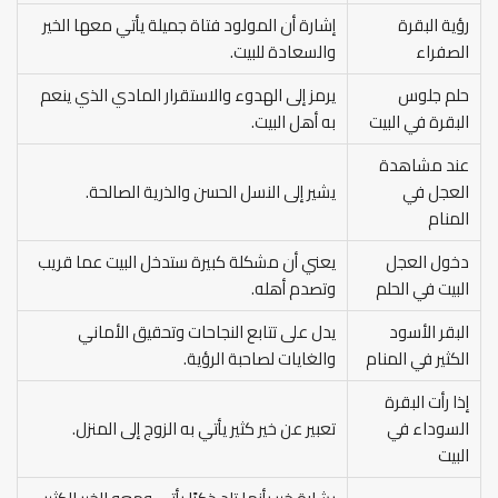
رؤية البقرة
إشارة أن المولود فتاة جميلة يأتي معها الخير
الصفراء
والسعادة للبيت.
حلم جلوس
يرمز إلى الهدوء والاستقرار المادي الذي ينعم
البقرة في البيت
به أهل البيت.
عند مشاهدة
العجل في
يشير إلى النسل الحسن والذرية الصالحة.
المنام
دخول العجل
يعني أن مشكلة كبيرة ستدخل البيت عما قريب
البيت في الحلم
وتصدم أهله.
البقر الأسود
يدل على تتابع النجاحات وتحقيق الأماني
الكثير في المنام
والغايات لصاحبة الرؤية.
إذا رأت البقرة
السوداء في
تعبير عن خير كثير يأتي به الزوج إلى المنزل.
البيت