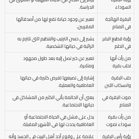
السوداء
الدراسة.
البقرة الهائجة
تعبير عن وجود خيانة تقع لها من أصدقائها
في المنام
المقربين.
رؤية قطيع البقر
يشير إلى حسن الترتيب والتنظيم التي تلتزم به
في الحلم
الرائية في حياتها الشخصية.
من رأت أنها
تعبير عن خير تصل إليه بعد طول مجهود
تحلب بقرة
ومثابرة.
حلب البقرة
إشارة إلى تضيعها لفرص كثيرة في حياتها
وانسكاب اللبن
العاطفية والعملية.
موت البقرة في
يعني أن الحالمة يأتي الكثير من المشاكل في
المنام
حياتها الاجتماعية.
من رأت بقرة
يدل على فشل في الحياة الاجتماعية أو
سوداء تموت
العاطفية يحدث لها في الأشهر المقبلة.
رؤية رأس البقرة
علامة على وقوع أحد أهل البيت في الحسد وأنه