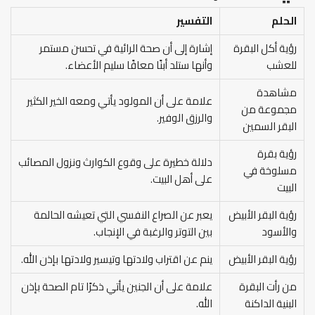
الحلم
التفسير
رؤية أكل البقرة
إشارة إلى أن صحة الرائية في تحسن مستمر
للعشب
وأنها ستلد أبنًا معافًا سليم الأعضاء.
مشاهدة
علامة على أن المولود يأتي ومعه الخير الكثير
مجموعة من
والرزق الوفير.
البقر السمين
رؤية بقرة
دلالة خطيرة على وقوع الكوارث ونزول المصائب
مسلوخة في
على أهل البيت.
البيت
رؤية البقر الأبيض
يعبر عن الصراع النفسي التي تعيشه الحالمة
والأسود
بين التوتر والرغبة في الإنجاب.
رؤية البقر الأبيض
ينم عن اقتراب ولادتها وتيسير ولادتها بإذن الله.
من رأت البقرة
علامة على أن الجنين يأتي ذكرًا تام الصحة بإذن
البنية الداكنة
الله.