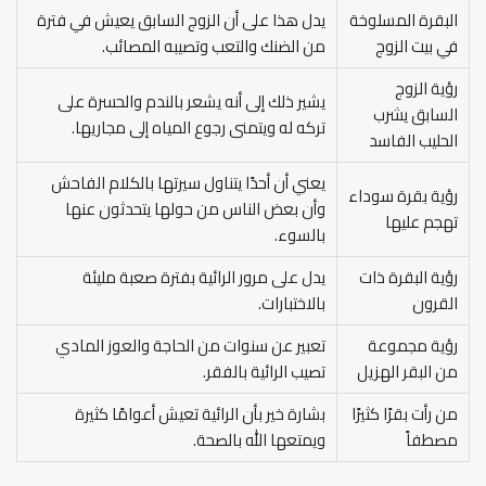
البقرة المسلوخة
يدل هذا على أن الزوج السابق يعيش في فترة
في بيت الزوج
من الضنك والتعب وتصيبه المصائب.
رؤية الزوج
يشير ذلك إلى أنه يشعر بالندم والحسرة على
السابق يشرب
تركه له ويتمنى رجوع المياه إلى مجاريها.
الحليب الفاسد
يعني أن أحدًا يتناول سيرتها بالكلام الفاحش
رؤية بقرة سوداء
وأن بعض الناس من حولها يتحدثون عنها
تهجم عليها
بالسوء.
رؤية البقرة ذات
يدل على مرور الرائية بفترة صعبة مليئة
القرون
بالاختبارات.
رؤية مجموعة
تعبير عن سنوات من الحاجة والعوز المادي
من البقر الهزيل
تصيب الرائية بالفقر.
من رأت بقرًا كثيرًا
بشارة خير بأن الرائية تعيش أعوامًا كثيرة
مصطفاً
ويمتعها الله بالصحة.