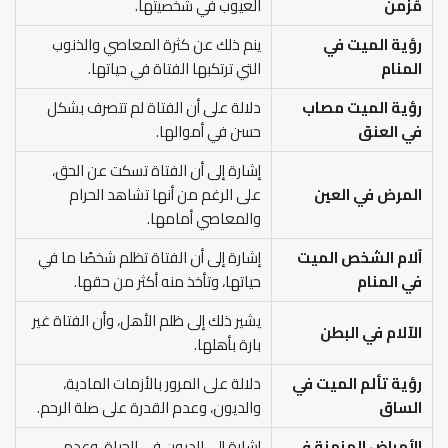
مُزمن
العيوب في شخصيتها.
رؤية الميت في
ينم ذلك عن كثرة المعاصي والذنوب
المنام
التي ترتكبها الفتاة في حياتها.
رؤية الميت مصاب
دلالة على أن الفتاة لم تتصرف بشكل
في العنق
حسن في أموالها.
إشارة إلى أن الفتاة تسكت عن الحق،
المرض في العين
على الرغم من أنها تشاهد الحرام
والمعاصي أمامها.
آلام الشخص الميت
إشارة إلى أن الفتاة تظلم شخصًا ما في
في المنام
حياتها، وتأخذ منه أكثر من حقها.
يشير ذلك إلى ظلم الأهل، وأن الفتاة غير
الآلام في البطن
بارة بأهلها.
رؤية تألم الميت في
دلالة على المرور بالأزمات المادية،
الساق
والديون، وعدم القدرة على صلة الرحم.
الأمراض المزمنة في
إشارة إلى الديون في الحياة، وعدم