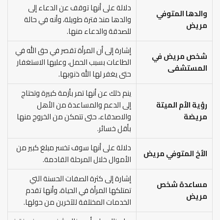
دلالة على أنها توقف عن الدعاء إلى
والدها المتوفي
والدها منذ فترة طويلة، وأنه في حالة
مريض
للصدقة والدعاء منها.
إشارة إلى أن المرأة تقصر في حق الله في
شخص مريض في
الطاعات بسبب الحمل، وعليها الاستغفار
المستشفى
حتى يغفر لها الله ذنوبها.
ينم ذلك عن أنها تمر بأزمة كبيرة وتحتاج
رؤية الأم الميتة
إلى الدعم والمساعدة من الأهل
مريضة
والاصدقاء، حتى تتمكن من الخروج منها
بأقل خسائر.
دلالة على أنها سوف تخسر مبلغ كبير من
الأخ المتوفي مريض
الأموال خلال المرحلة القادمة.
إشارة إلى كثرة الصفات الحسنة التي
مساعدة شخص
تمتلكها المرأة في الحياة، وأنها تقدم
مريض
الخدمات المختلفة للآخرين من حولها.