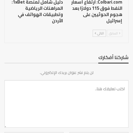
Colbari.com: ارتفاع أسعار
دليل شامل لمنصة 1xBet:
النفط فوق 115 دولارًا بعد
المراهنات الرياضية
هجوم الحوثيين على
وتطبيقات الهواتف في
إسرائيل
الأردن
السابق
التالي
شاركنا أفكارك
لن يتم نشر عنوان بريدك الإلكتروني.