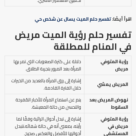
تحقيق الاستقرار الأسري.
اقرأ أيضًا:
تفسير حلم الميت يسال عن شخص حي
تفسير حلم رؤية الميت مريض
في المنام
للمطلقة
رؤية المتوفي
دلالة على كثرة الصعوبات التي تمر بها
مريض
المرأة بعد المرور بتجربة الطلاق.
إشارة إلى رزق المرأة بالعديد من الخيرات
المريض يمشي
خلال الفترة القادمة.
نهوض المريض بعد
ينم عن استماع المرأة للأخبار المُفرحة
السقوط
والتحسن من حالة المعيشة.
رؤية المتوفي
إشارة إلى تبدل أحوال الرائية وفقًا لما
مريض في
رأيته، بمعنى أنه في حالة شفائه،تتبدل
المستشفى
أحوالها للأفضل والعكس صحيح.