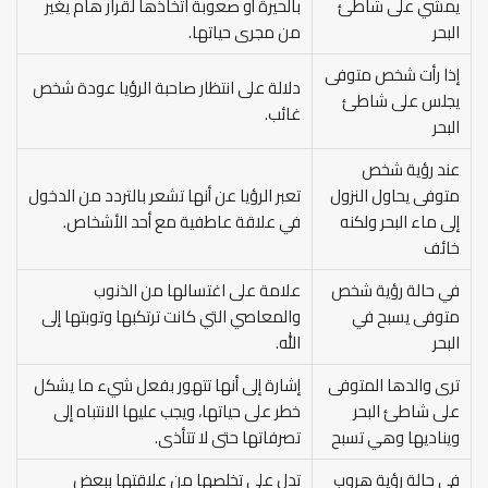
يمشي على شاطئ
بالحيرة أو صعوبة اتخاذها لقرار هام يغير
البحر
من مجرى حياتها.
إذا رأت شخص متوفى
دلالة على انتظار صاحبة الرؤيا عودة شخص
يجلس على شاطئ
غائب.
البحر
عند رؤية شخص
متوفى يحاول النزول
تعبر الرؤيا عن أنها تشعر بالتردد من الدخول
إلى ماء البحر ولكنه
في علاقة عاطفية مع أحد الأشخاص.
خائف
في حالة رؤية شخص
علامة على اغتسالها من الذنوب
متوفى يسبح في
والمعاصي التي كانت ترتكبها وتوبتها إلى
البحر
الله.
ترى والدها المتوفى
إشارة إلى أنها تتهور بفعل شيء ما يشكل
على شاطئ البحر
خطر على حياتها، ويجب عليها الانتباه إلى
ويناديها وهي تسبح
تصرفاتها حتى لا تتأذى.
في حالة رؤية هروب
تدل على تخلصها من علاقتها ببعض