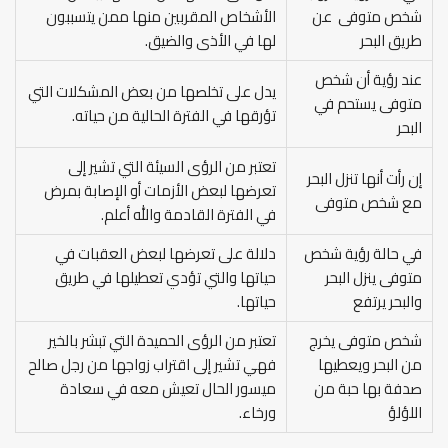
شخص متوفى عن
الأشخاص المقربين منها ممن يتسببون
طريق البحر
لها في الأذى والضيق.
عند رؤية أن شخص
يدل على تخلصها من بعض المشكلات التي
متوفى يستحم في
تؤرقها في الفترة الحالية من حياته.
البحر
تعتبر من الرؤى السيئة التي تشير إلى
إن رأت أنها تنزل البحر
تعرضها لبعض الأزمات أو الإصابة بمرض
مع شخص متوفى
في الفترة القادمة والله أعلم.
في حالة رؤية شخص
دلالة على تعرضها لبعض العقبات في
متوفى ينزل البحر
حياتها والتي تؤدي تعطيلها في طريق
والبحر يرتفع
حياتها.
شخص متوفى يخرج
تعتبر من الرؤى الحميدة التي تبشر بالخير
من البحر ويعطيها
فهي تشير إلى اقتراب زواجها من رجل صالح
صدفة بها حبة من
ميسور الحال تعيش معه في سعادة
اللؤلؤ
ورخاء.