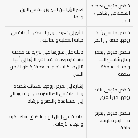
شخص متوفى يصطاد
تعبر الرؤيا عن الخير وزيادة في الرزق
السمك على شاطئ
والمال.
البحر
شخص متوفى يأخذ
تشير إلى تعرض زوجها لبعض الأزمات في
زوجها معه إلى البحر
حياته العملية والعائلية .
شخص متوفى يحفر
دلالة على عثورها على شيء قد فقدته
رمال شاطئ البحر
منذ فترة بعيدة، كما تشير الرؤيا إلى أنها
ويمسك بسمكة
تنال ما كانت تحلم به بعد فترة طويلة من
ضخمة
الصبر.
إشارة إلى تعرض زوجها لمصائب شديدة
شخص متوفى ينقذ
وابتلاءات في تلك الفترة من حياته ويحتاج
زوجها من الغرق
إلى المساعدة والنصح والإرشاد.
شخص متوفى يخرج
علامة على زوال الهم والضيق وفك الكرب
من البحر ملابسه
وانتهاء الأزمات .
جافة