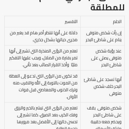
للمطلقة
الحلم
التفسير
إن رأت شخص متوفى
دلالة على أنها تنتظر أمر هام قد يغير من
ينام على شاطئ البحر
مجرى حياتها بشكل جذري.
عند رؤية شخص
تعتبر من الرؤى المنذرة التي تشير إلى أنها
متوفى يصلي على
تمر بفترة من الضلال، ويجب عليها التفكير
شاطئ البحر
مليًا وأخذ القرار الصائب بعد تأني.
قد تكون من الرؤى التي تدعو إلى العظة
أنها تسجد على شاطئ
من الموت بالتوبة إلى الله والتقرب منه
البحر خلف شخص
وترك الذنوب والمعاصي قبل فوات
متوفى
الأوان.
شخص متوفى يقف
تعتبر من الرؤى التي تبشر بالخير والرزق
على شاطئ البحر
وفك الكرب بعد الضيق، كما تشير إلى
ويحضر معه حقيبة
تحسن حالها إلى الأفضل بعد مرورها
مليئة بالأسماك
بتجربة الطلاق.