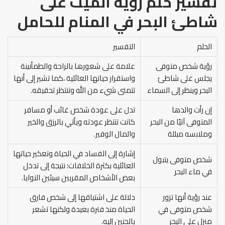
تفسير حلم رؤية الميت على
شاطئ البحر في المنام
للحامل
الحلم
التفسير
رؤية شخص متوفى
علامة على شعورها بالراحة والطمأنينة
يجلس على شاطئ
واستقرار حياتها العائلية ،كما تشير إلى أنها
البحر وينظر إلى السماء
تتمنى شيء من الله وتنتظر تحقيقه.
إن رأت والدها
تدل على عودة شخص غائب أو مسافر
المتوفى آتيًا من البحر
كانت تنتظر عودته ويأتي بالرزق والخير
وملابسه مبللة
والمال الوفير.
إشارة إلى الفساد في الحياة وتعكير حياتها
شخص متوفى يتبول
العائلية بكثرة الخلافات؛ نتيجة إلى تدخل
في ماء البحر
بعض الأشخاص المقربين سيئين النوايا.
عند رؤية أنها تزور
دلالة على اشتياقها إلى شخص فارق
شخص متوفى في
الحياة منذ فترة بعيدة ولكنها تشعر
منزل على البحر
بالحنين إليه.