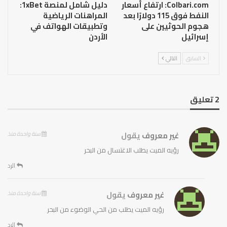
Colbari.com: ارتفاع أسعار
دليل شامل لمنصة 1xBet:
النفط فوق 115 دولارًا بعد
المراهنات الرياضية
هجوم الحوثيين على
وتطبيقات الهواتف في
إسرائيل
الأردن
السابق
التالي
2 تعليق
غير معروف
يقول
سنة واحدة منذ
رؤيه الميت يطلب الاغتسال من البحر
الرد
غير معروف
يقول
سنة واحدة منذ
رؤيه الميت يطلب من الحي الوضوء من البحر
الرد