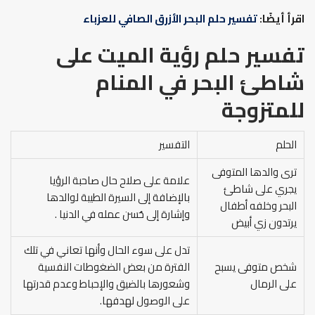
اقرأ أيضًا:
تفسير حلم البحر الأزرق الصافي للعزباء
تفسير حلم رؤية الميت على
شاطئ البحر في المنام
للمتزوجة
الحلم
التفسير
ترى والدها المتوفى
علامة على صلاح حال صاحبة الرؤيا
يجري على شاطئ
بالإضافة إلى السيرة الطيبة لوالدها
البحر وخلفه أطفال
وإشارة إلى حُسن عمله في الدنيا .
يرتدون زي أبيض
تدل على سوء الحال وأنها تعاني في تلك
شخص متوفى يسبح
الفترة من بعض الضغوطات النفسية
على الرمال
وشعورها بالضيق والإحباط وعدم قدرتها
على الوصول لهدفها.