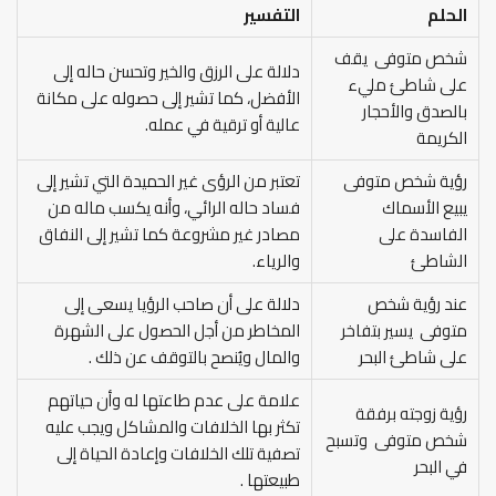
الحلم
التفسير
شخص متوفى يقف
دلالة على الرزق والخير وتحسن حاله إلى
على شاطئ مليء
الأفضل، كما تشير إلى حصوله على مكانة
بالصدق والأحجار
عالية أو ترقية في عمله.
الكريمة
رؤية شخص متوفى
تعتبر من الرؤى غير الحميدة التي تشير إلى
يبيع الأسماك
فساد حاله الرائي، وأنه يكسب ماله من
الفاسدة على
مصادر غير مشروعة كما تشير إلى النفاق
الشاطئ
والرياء.
عند رؤية شخص
دلالة على أن صاحب الرؤيا يسعى إلى
متوفى يسير بتفاخر
المخاطر من أجل الحصول على الشهرة
على شاطئ البحر
والمال ويُنصح بالتوقف عن ذلك .
علامة على عدم طاعتها له وأن حياتهم
رؤية زوجته برفقة
تكثر بها الخلافات والمشاكل ويجب عليه
شخص متوفى وتسبح
تصفية تلك الخلافات وإعادة الحياة إلى
في البحر
طبيعتها .