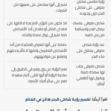
رؤية ملابس شخص
تشير إلى أنها ستحصل على نصيبها من
متوفى على شاطئ
الميراث .
البحر دون وجوده
شخص متوفى يمسك
قد تكون من الرؤى المزعجة لدلالتها على
برمال البحر وتتساقط
فقدان المال أو فقدان أحد الأشخاص
من بين كفيه
كما تشير إلى زوال لصحة والجاه.
عند رؤية شخص
علامة على أنها تتعرض للمكيدة من أحد
متوفى يمشي على
الأشخاص المقربين ولكنها لا تتأثر بحديثهم
ماء البحر
وتترفع عن مواجهتهم.
شخص متوفى يجلب
تعبر الرؤية عن رزق وفير في الطريق إلى
لها سمكة كبيرة
صاحبة الرؤية أو أنها تلقى أخبار سعيدة
ويقول لها أطعمي
تعم على سائر أفراد الأسرة.
أبنائك
اقرأ أيضًا:
تفسير رؤية شاطئ البحر هائج في المنام