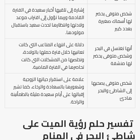
إشارة إلى تلقيها أخبار سعيدة في الفترة
شخص متوفى يحضر
القادمة وربما تؤول إلى اقتراب موعد
لها أسماك صغيرة
ولادتها وانتظارها لحدث سعيد باستقبال
بعدد كبير
مولودها.
دلالة على انتهاء المتاعب التي كانت
أنها تغتسل في البحر
تعانيها خلال فترة حملها بالولادة،
وشخص متوفى يحضر
وتخلصها من المشكلات التي كانت
لها منشفة
تحاصرها في الفترة الماضية.
علامة على استقرار حياتها الزوجية
شخص متوفى يصحبها
وشعورها بالسعادة والرخاء، كما تشير
إلى الشاطئ والبحر
إقبالها على أيام سعيدة مليئة بالطمأنينة
هادئ
والراحة.
تفسير حلم رؤية الميت على
شاطئ البحر في المنام