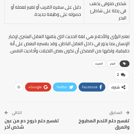
شخص متوفى يذهب
دليل على سفره القريب أو تغيير لعمله أو
في رحلة على شاطئ
حصوله على وظيفة جديدة.
البحر
تعتبر الرؤى والأحلام هي لغة الحديث التي يتقنها العقل البشري لإخبار
الإنسان بما يدور في داخل العقل الباطن، وقد يفسره البعض على أنه
حقيقية، ولكنها من الممكن أن تكون بعض التخيلات وأحاديث النفس.
البحر
الميت
2
Google+
Twitter
Facebook
شارك
السابق
التالي
تفسير حلم اللحم المطبوخ
تفسير حلم خروج دم من عين
والمرق
شخص آخر