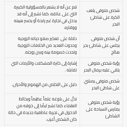
تنم عن أنه لا يشعر بالمسؤولية الكبيرة
شخص متوفى يلعب
التي على عاتقه، كما تشير إلى أنه قد
الكرة على شاطئ
يدخل في تجارة غير رابحة أو يخسر هيبته
البحر
ووقاره.
أن شخص متوفى
دلالة على تعكير صفو حياته الزوجية
يجلس على شاطئ بحر
وحدوث العديد من الخلافات الزوجية
هائج
وتحدث خصومة بينه وبين زوجته.
رؤية شخص متوفى
إشارة إلى كثرة المشكلات والأزمات التي
يلقي عليه برمال البحر
تقابله .
شخص متوفى يمشي
دليل على التخلص من الهموم والأحزان.
على شاطئ البحر
تدلّ على بلوغه علماً عظيماً ويخالط
رؤية شخص متوفى
العلماء كما تشير ايضًا إلى خوفه من
يمارس السباحة على
الدخول في تجربة عاطفية جديدة في حالة
الشاطئ
كان الشخص أعزب.