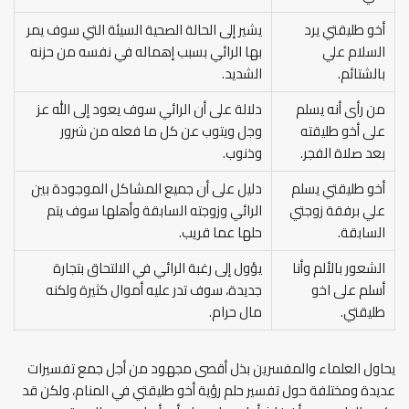
أخو طليقتي يرد
يشير إلى الحالة الصحية السيئة التي سوف يمر
السلام علي
بها الرائي بسبب إهماله في نفسه من حزنه
بالشتائم.
الشديد.
من رأى أنه يسلم
دلالة على أن الرائي سوف يعود إلى الله عز
على أخو طليقته
وجل ويتوب عن كل ما فعله من شرور
بعد صلاة الفجر.
وذنوب.
أخو طليقتي يسلم
دليل على أن جميع المشاكل الموجودة بين
علي برفقة زوجتي
الرائي وزوجته السابقة وأهلها سوف يتم
السابقة.
حلها عما قريب.
الشعور بالألم وأنا
يؤول إلى رغبة الرائي في الالتحاق بتجارة
أسلم على اخو
جديدة، سوف تدر عليه أموال كثيرة ولكنه
طليقتي.
مال حرام.
يحاول العلماء والمفسرين بذل أقصى مجهود من أجل جمع تفسيرات
عديدة ومختلفة حول تفسير حلم رؤية أخو طليقتي في المنام، ولكن قد