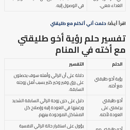
الغداء معي.
في الوصول إليه.
اقرأ أيضًا:
حلمت أني أتكلم مع طليقتي
تفسير حلم رؤية أخو طليقتي
مع أخته في المنام
الحلم
التفسير
دلالة على أن الرائي وأهله سوف يحصلون
رؤية أخو طليقتي
على رزق وفير وخير كثير بسبب أهل زوجته
مع أخته.
السابقة.
أخو طليقتي
دليل على حزن زوجة الرائي السابقة الشديد
يرغمني على
ورغبتها في العودة إليه وإصلاح كل
العودة لأخته.
المشاكل الموجودة بينهم.
يؤول على استقرار حالة الرائي النفسية
أخو طليقتي مع