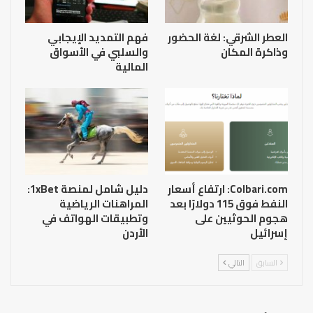
العطر الشرقي: لغة الحضور
فهم التمديد الإيجابي
وذاكرة المكان
والسلبي في الأسواق
المالية
Colbari.com: ارتفاع أسعار
دليل شامل لمنصة 1xBet:
النفط فوق 115 دولارًا بعد
المراهنات الرياضية
هجوم الحوثيين على
وتطبيقات الهواتف في
إسرائيل
الأردن
السابق
التالي