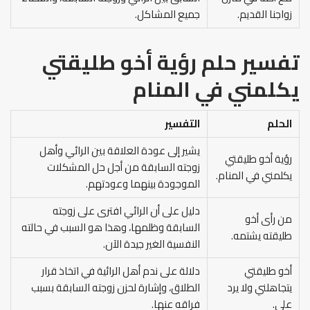
زواجنا القديم.
جميع المشاكل.
تفسير حلم رؤية أخو طليقتي
يكلمني في المنام
الحلم
التفسير
يشير إلى عودة العلاقة بين الرائي وأهل
رؤية أخو طليقتي
زوجته السابقة من أجل حل المشكلات
يكلمني في المنام.
الموجودة بينهما وعودتهم.
دليل على أن الرائي افترى على زوجته
من رأى أخو
السابقة وظلمها، وهذا هو السبب في حالته
طليقته يشتمه.
النفسية الغير جيدة الآن.
أخو طليقتي
دلالة على ندم أهل الرائية في اتخاذ قرار
يتجاهلني ولا يرد
الطلاق، وإشارة لحزن زوجته السابقة بسبب
علي.
فراقه عنها.