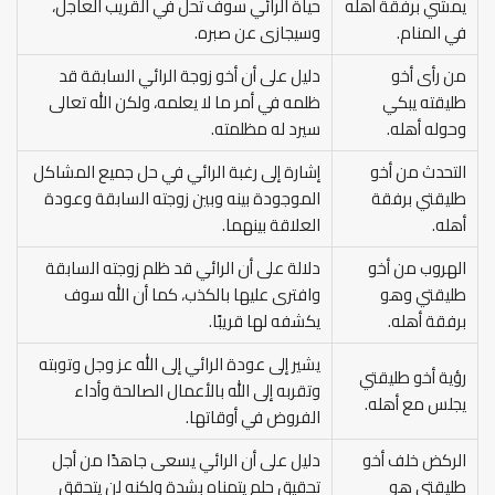
يمشي برفقة أهله
حياة الرائي سوف تحل في القريب العاجل،
في المنام.
وسيجازى عن صبره.
من رأى أخو
دليل على أن أخو زوجة الرائي السابقة قد
طليقته يبكي
ظلمه في أمر ما لا يعلمه، ولكن الله تعالى
وحوله أهله.
سيرد له مظلمته.
التحدث من أخو
إشارة إلى رغبة الرائي في حل جميع المشاكل
طليقتي برفقة
الموجودة بينه وبين زوجته السابقة وعودة
أهله.
العلاقة بينهما.
الهروب من أخو
دلالة على أن الرائي قد ظلم زوجته السابقة
طليقتي وهو
وافترى عليها بالكذب، كما أن الله سوف
برفقة أهله.
يكشفه لها قريبًا.
يشير إلى عودة الرائي إلى الله عز وجل وتوبته
رؤية أخو طليقتي
وتقربه إلى الله بالأعمال الصالحة وأداء
يجلس مع أهله.
الفروض في أوقاتها.
الركض خلف أخو
دليل على أن الرائي يسعى جاهدًا من أجل
طليقتي هو
تحقيق حلم يتمناه بشدة ولكنه لن يتحقق