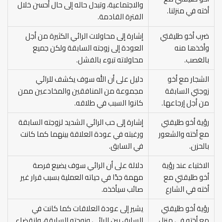
والاجتماعية، وتبدل حاله إلى حال أحسن خلال
أخته في منزلنا.
الفترة القادمة.
ضرب أخو طليقتي
إشارة إلى محاولات الرائي الكثيرة من أجل
وأخذها منه
العودة إلى زوجته السابقة ولكن جميع
بالغصب.
محاولاته تبوء بالفشل.
الشجار مع أخو
دليل على أن الله سوف يكشف للرائي
زوجتي السابقة
مجموعة من المنافقين والمخادعين ممن
من أجل إرجاعها.
كانوا السبب في طلاقه.
رؤية أخو طليقتي
إشارة إلى حب الرائي الشديد لزوجته السابقة
مع أخته والشعور
ورغبته في عودة العلاقة بينهما كما كانت
بالحزن.
في السابق.
الاختباء عند رؤية
دلالة على أن الرائي سوف يضيع فرصة
أخو طليقتي مع
مهمة جدًا في حياته العملية بسبب قرار غير
أخته في الشارع
صائب سيأخذه.
رؤية أخو طليقتي
يشير إلى عودة العلاقات كما كانت في
مع أخته في منزل
السابق بين الرائي وزوجته السابقة، وانقضاء