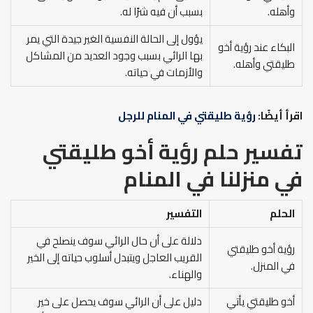
وأهله.
بسبب أن فيه شرًا له.
يؤول إلى الحالة النفسية الغير جيدة التي يمر
البكاء عند رؤية أخو
بها الرائي بسبب وجود العديد من المشاكل
طليقتي وأهله.
والأزمات في حياته.
اقرأ أيضًا:
رؤية طليقتي في المنام للرجل
تفسير حلم رؤية أخو طليقتي
في منزلنا في المنام
الحلم
التفسير
دلالة على أن حال الرائي سوف ينصلح في
رؤية أخو طليقتي
القريب العاجل ويتبدل أسلوب حياته إلى الخير
في المنزل.
والهناء.
أخو طليقتي يأتي
دليل على أن الرائي سوف يحصل على خير