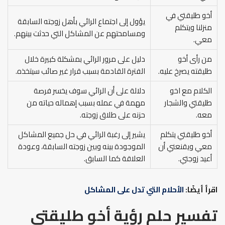
أخو طليقتي في
يؤول إلى اجتماع الرائي بأهل زوجته السابقة
منزلنا ويتكلم
ومسامحتهم عن المشاكل التي حدثت بينهم.
معي.
من رأى أخو
دليل على مرور الرائي بمشكلة كبيرة خلال
طليقته يصرخ عليه.
الفترة القادمة بسبب قرار غير صائب سيتخذه.
الكلام مع اخو
دلالة على أن الرائي سوف يخسر فرصة
طليقتي والشجار
مهمة في عمله بسبب إهماله حياته من
معه.
حزنه على طلاق زوجته.
أخو طليقتي يتكلم
يشير إلى رغبة الرائي في حل جميع المشاكل
معي ويقنعني أن
الموجودة بينه وبين زوجته السابقة، وعودة
أعيد زوجتي.
العلاقة كما السابق.
اقرأ أيضًا:
الأحلام التي تدل على المشاكل
تفسير حلم رؤية أخو طليقتي