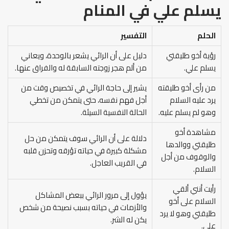
يسلم علي في المنام
الحلم
التفسير
رؤية أخو طليقتي
دليل على أن الرائي يشعر بالوحدة، ويعاني
يسلم علي.
من ألم هجر زوجته السابقة له والفراق عنها.
من رأى أخو طليقته
يشير إلى حاجة الرائي في تخصيص وقت من
يرد عليه السلام
أجل فهم نفسه، حتى يتمكن من تخطي
وهو لم يسلم عليه.
الحالة النفسية السيئة.
مشاهدة أخو
دلالة على أن الرائي سوف يتمكن من حل
طليقتي ووالدها
مشكلة كبيرة في حياته تؤرقه وتحزن قلبه
والوقوف من أجل
في القريب العاجل.
السلام.
رأيت أنني ألقي
يؤول إلى مرور الرائي ببعض المشاكل
السلام على أخو
والأزمات في حياته بسبب نصيحة من شخص
طليقتي وهو لا يرد
يكن له الشر.
علي.