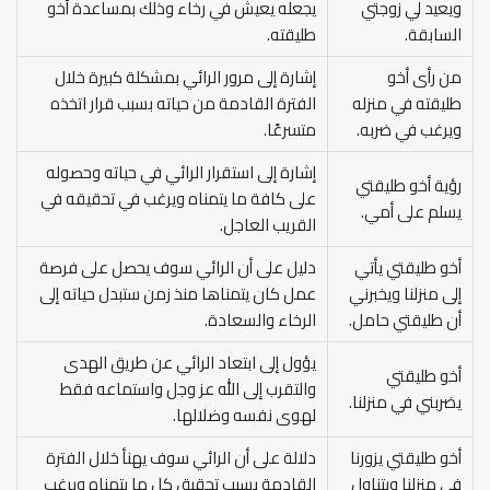
ويعيد لي زوجتي
يجعله يعيش في رخاء وذلك بمساعدة أخو
السابقة.
طليقته.
من رأى أخو
إشارة إلى مرور الرائي بمشكلة كبيرة خلال
طليقته في منزله
الفترة القادمة من حياته بسبب قرار اتخذه
ويرغب في ضربه.
متسرعًا.
إشارة إلى استقرار الرائي في حياته وحصوله
رؤية أخو طليقتي
على كافة ما يتمناه ويرغب في تحقيقه في
يسلم على أمي.
القريب العاجل.
أخو طليقتي يأتي
دليل على أن الرائي سوف يحصل على فرصة
إلى منزلنا ويخبرني
عمل كان يتمناها منذ زمن ستبدل حياته إلى
أن طليقتي حامل.
الرخاء والسعادة.
يؤول إلى ابتعاد الرائي عن طريق الهدى
أخو طليقتي
والتقرب إلى الله عز وجل واستماعه فقط
يضربني في منزلنا.
لهوى نفسه وضلالها.
أخو طليقتي يزورنا
دلالة على أن الرائي سوف يهنأ خلال الفترة
في منزلنا ويتناول
القادمة بسبب تحقيق كل ما يتمناه ويرغب