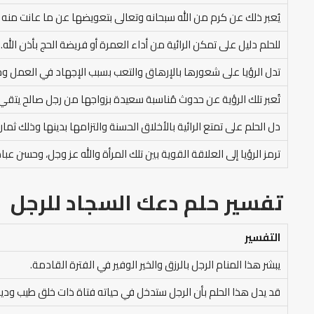
يُعبر ذلك عن كرم من الله سبحانه وتعالى بتعويضها عن ما عانت منه ف
للحلم دليل على تمكن الرائية من أداء العمرة أو فريضة الحج بأذن الله.
تدل الرؤيا على شعورها بالإرهاق والتعب بسبب الإجهاد في العمل وحاج
تُعبر تلك الرؤية عن حدوث مُناسبة سعيدة بزواجها من رجل صالح يتقي 
دل الحلم على تمتع الرائية بالأخلاق الحسنة والتزامها بدينها وذلك ثمار 
ترمز الرؤيا إلى العلاقة القوية بين تلك المرأة والله عز وجل، وحسن عب
تفسير حلم دعك السجاد للرجل
التفسير
يبشر هذا المنام الرجل بالرزق والخير الوفير في الفترة القادمة.
قد يدل هذا الحلم بأن الرجل ستدخل في حياته فتاة ذات خلق طيب ودين،