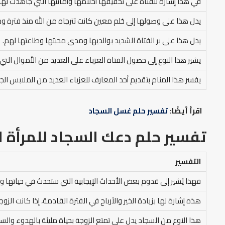
في هذا إشارة للفتاة على تحقيقها أحلامها وأمانيها التي جاهدت لها
يدل هذا على وصولها إلى حُلم معين كانت تترجاه من الله منذ فترة وج
يدل هذا على بر الفتاة الشديد بوالديها ومدى محبتها وطاعتها لهم.
يشير هذا النوع إلى حصول الفتاة العزباء على العديد من الأموال التي
يفسر هذا المنام بتقديم أحد المعارف للعزباء العديد من الملابس الج
اقرأ أيضًا:
تفسير حلم غسل السجاد
تفسير حلم دعك السجاد للمرأة ا
التفسير
فهذا يُشير إلى قدوم بعض الأحداث الإيجابية التي ستحدث في حياتها
هذه إشارة لها بزيادة الخير والأرباح في الفترة القادمة، إذا كانت الز
هذا النوع من السجاد يدل على تمتع الزوجة بحياة مليئة بالهدوء والس