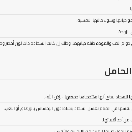
.
و حياتها وسوء حالتها النفسية.
لزوجة.
 إلى دوام الحب والمودة طيلة حياتهما، وذلك إن كانت السجادة ذات لون أخضر وخ
الحامل
 للسجاد يعني أنها ستتخطاها جميعها -بإذن الله-.
ل نفسها في المنام تغسل السجاد بنشاط دون الإحساس بالإرهاق أو التعب.
ن أحد أقربائها.
ها تحول حياتها للمزيد من الإيجابية وللأفضل.