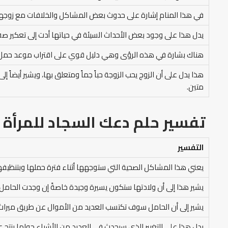
في هذا المنام إشارة على حدوث بعض المشاكل والخلافات مع زوجها
يدل هذا على وجود بعض الأحداث السيئة في حياتها أدت إلى تعكير صف
هناك بشارة في هذه الرؤى وهي دليل قوي على اقتراب موعد حمل ا
هذا يدل على أن الزوج يحب الزوجة حباً جماً ومتعلق بها، ويشير أيضاً
متين.
تفسير حلم دعك السجاد للمرأة 
التفسير
يعني هذا المشاكل الصحية التي ستوجهها أثناء فترة حملها وبتنظيفها
يشير هذا إلى أن ولادتها ستكون يسيرة وجيدة خاصةً إن وجدت الحام
يشير إلى أن الحامل سوف تكتسب العديد من الأموال عن طريق ميراث م
يدل هذا على التغيير الذي سيحدث في العديد من الأشياء حولها ينتج عن