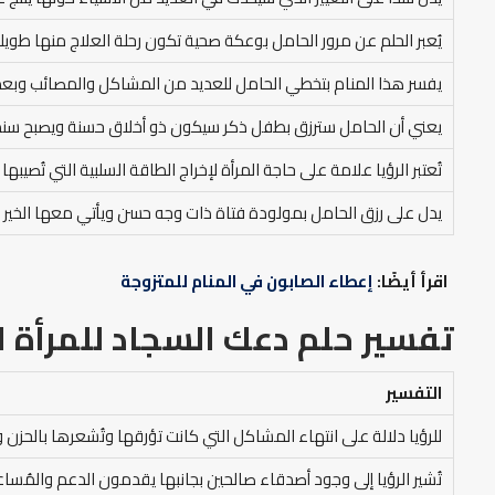
يُعبر الحلم عن مرور الحامل بوعكة صحية تكون رحلة العلاج منها طويل
يفسر هذا المنام بتخطي الحامل للعديد من المشاكل والمصائب وبعده
يعني أن الحامل سترزق بطفل ذكر سيكون ذو أخلاق حسنة ويصبح سنده
تُعتبر الرؤيا علامة على حاجة المرأة لإخراج الطاقة السلبية التي تُصيب
يدل على رزق الحامل بمولودة فتاة ذات وجه حسن ويأتي معها الخير ال
اقرأ أيضًا:
إعطاء الصابون في المنام للمتزوجة
تفسير حلم دعك السجاد للمرأة 
التفسير
للرؤيا دلالة على انتهاء المشاكل التي كانت تؤرقها وتُشعرها بالحزن 
تُشير الرؤيا إلى وجود أصدقاء صالحين بجانبها يقدمون الدعم والمُسا