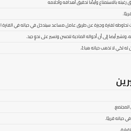
 رغبته بالاستمتاع وأيضًا تحقيق أهدافه وأحلامه
بًا.
نت تحاوطه لفترة وجيزة عن طريق عامل مساعد سيتدخل في حياته في الفترة ال
وتشير أيضا إلى أن أحواله المادية تتحسن وتسير على نحوٍ جيد.
له لكي لا تذهب حياته هباءً.
رين
المجتمع.
ي حياته قريبًا.
بلية.