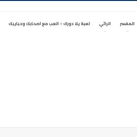
المفسر
الرائي
لعبة يلا دورك – العب مع اصحابك وحبايبك