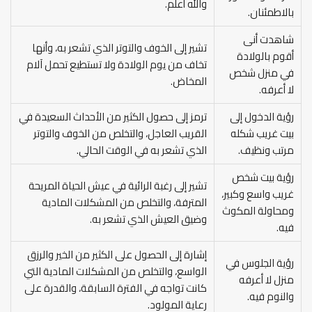
والله أعلم.
بالاطمئنان.
شاهدت أنى
تشير إلى الخوف والتوتر الذي تشعر به، وأنها
أقوم بالولادة
تخاف من يوم الولادة ولا تستطيع تحمل آلام
في منزل شخص
المخاض.
لا أعرفه.
رؤية الدخول إلى
ترمز إلى حصول الكثير من الأحداث السعيدة في
بيت غريب شكله
القريب العاجل، والتخلص من الخوف والتوتر
مرتب ونظيف.
الذي تشعر به في الوقت الحالي.
رؤية بيت شخص
تشير إلى رغبة الرائية في عيش الحياة المريحة
غريب واسع وكبير،
المترفة، والتخلص من المشكلات المادية
ومحاولة المكوث
وضيق العيش الذي تشعر به.
فيه.
إشارة إلى الحصول على الكثير من الخير والرزق
رؤية الجلوس في
الواسع، والتخلص من المشكلات المادية التي
منزل لا أعرفه
كانت تواجه في الفترة السابقة، والقدرة على
والنوم فيه.
رعاية المولود.