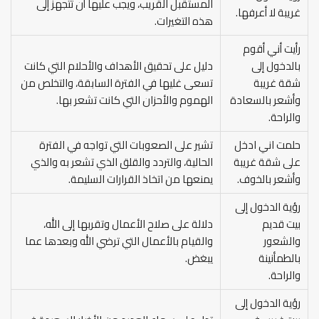
المستقبل القريب، ويجب عليها أن تتجهز إلى
غريبة لا أعرفها.
هذه التغيرات.
رأيت أني أقوم
بالدخول إلى
دليل على تحقيق الأهداف والأحلام التي كانت
شقة غريبة
تسعى غليها في الفترة السابقة، والتخلص من
وأشعر بالسعادة
الهموم والأحزان التي كانت تشعر بها.
والراحة.
حلمت اني ادخل
تشير على الصعوبات التي تواجه في الفترة
على شقة غريبة
الحالية، والتردد والقلق الذي تشعر به والذي
وأشعر بالخوف.
يمنعها من اتخاذ القرارات السليمة.
رؤية الدخول إلى
بيت قديم
دلالة على صلاح الأعمال وتقربها إلى الله،
والشعور
والقيام بالأعمال التي ترضي الله وبعدها عما
بالطمأنينة
يبغض.
والراحة.
رؤية الدخول إلى