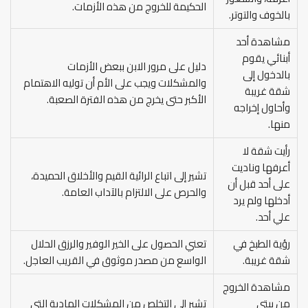
الحكيمة للخروج من هذه الأزمات.
بالخوف والتوتر.
مشاهدة أحد
أبنائي يقوم
دليل على مرور الابن ببعض الأزمات
بالدخول إلى
والمشكلات ويجب على الأم أن توليه الاهتمام
شقة غريبة
الأكبر حتى يخرج من هذه الفترة الصعبة.
وأحاول إخراجه
منها.
رأيت شقة لا
أعرفها وناديت
تشير إلى اتباع الرائية القيم والأخلاق الحميدة،
على أحد قبل أن
والحرص على الالتزام بالآداب العامة.
أدخلها ولم يرد
علي أحد.
رؤية الطبخ في
تعني الحصول على الخير الوفير والرزق الحلال
شقة غريبة.
الواسع من مصدر موثوق في القريب العاجل.
مشاهدة الخروج
من بيتي
تشير إلى التخلص من المشكلات المادية التي