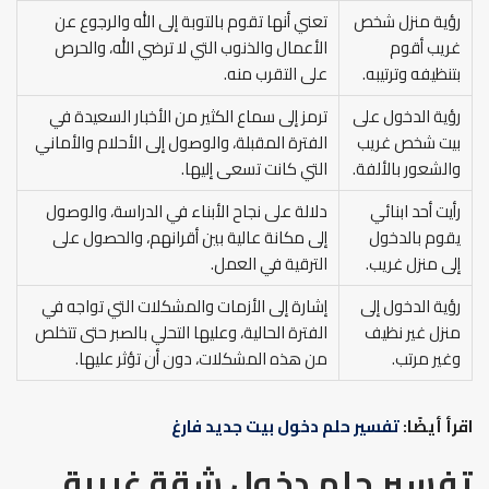
رؤية منزل شخص
تعني أنها تقوم بالتوبة إلى الله والرجوع عن
غريب أقوم
الأعمال والذنوب التي لا ترضي الله، والحرص
بتنظيفه وترتيبه.
على التقرب منه.
رؤية الدخول على
ترمز إلى سماع الكثير من الأخبار السعيدة في
بيت شخص غريب
الفترة المقبلة، والوصول إلى الأحلام والأماني
والشعور بالألفة.
التي كانت تسعى إليها.
رأيت أحد ابنائي
دلالة على نجاح الأبناء في الدراسة، والوصول
يقوم بالدخول
إلى مكانة عالية بين أقرانهم، والحصول على
إلى منزل غريب.
الترقية في العمل.
رؤية الدخول إلى
إشارة إلى الأزمات والمشكلات التي تواجه في
منزل غير نظيف
الفترة الحالية، وعليها التحلي بالصبر حتى تتخلص
وغير مرتب.
من هذه المشكلات، دون أن تؤثر عليها.
اقرأ أيضًا:
تفسير حلم دخول بيت جديد فارغ
تفسير حلم دخول شقة غريبة