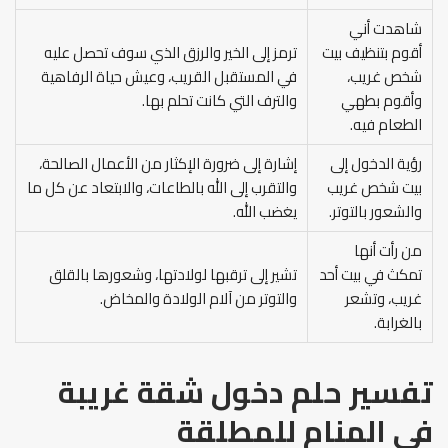
شاهدت أني
أقوم بتنظيف بيت
ترمز إلى الخير والرزق الذي سوف تحصل عليه
شخص غريب،
في المستقبل القريب، وعيش حياة الرفاهية
وأقوم بطهي
والترف التي كانت تحلم بها.
الطعام فيه.
رؤية الدخول إلى
إشارة إلى ضرورة الإكثار من الأعمال الصالحة،
بيت شخص غريب
والتقرب إلى الله بالطاعات، والابتعاد عن كل ما
والشعور بالتوتر.
يغضب الله.
من رأت أنها
تمكث في بيت أحد
تشير إلى ترقبها لولادتها، وشعورها بالقلق
غريب، وتشعر
والتوتر من آلام الولادة والمخاض.
بالغرابة.
تفسير حلم دخول شقة غريبة
في المنام
للمطلقة