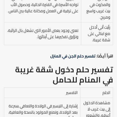
والمكوث في
تواجه الأسرة في الفترة الحالية، وحصول الأب
بيت غريب واسع
على ترقية في العمل ومكانة عالية بين الناس.
ومريح.
رأيت أني أدخل
تعني وجود بعض الأمور التي تشغل بال الرائية،
مع ابنائي على
وتؤرق تفكيرها على أبنائها.
شقة غريبة.
اقرأ أيضًا:
تفسير حلم الجن في المنزل
تفسير حلم دخول شقة غريبة
في المنام
للحامل
الحلم
التفسير
مشاهدة الدخول
إشارة إلى التيسير في الولادة والتعافي بسرعة
إلى بيت غريب لا
بعد الولادة، وتمتع المولود بالصحة والعافية،
أعرفه، والشعور