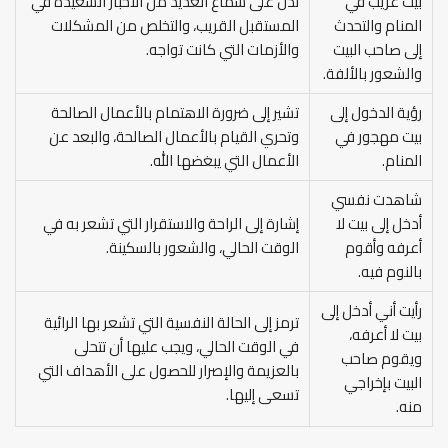
بيت غريب في
تدل على سماع العديد من الأخبار السعيدة في
المنام والتحدث
المستقبل القريب، والتخلص من المشكلات
إلى صاحب البيت
والأزمات التي كانت تواجه.
والشعور بالألفة.
رؤية الدخول إلى
تشير إلى ضرورة الاهتمام بالأعمال الصالحة
بيت مهجور في
وتحري القيام بالأعمال الصالحة، والبعد عن
المنام.
الأعمال التي يبغضها الله.
شاهدت نفسي
أدخل إلى بيت لا
إشارة إلى الراحة والاستقرار التي تشعر به في
أعرفه وأقوم
الوقت الحالي، والشعور بالسكينة.
بالنوم فيه.
رأيت أني أدخل إلى
ترمز إلى الحالة النفسية التي تشعر بها الرائية
بيت لا أعرفه،
في الوقت الحالي، ويجب عليها أن تتحلى
ويقوم صاحب
بالعزيمة والإصرار للحصول على الأهداف التي
البيت بإخراجي
تسعى إليها.
منه.