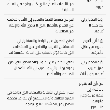
بشراء شقة
من الأزمات المادية التي كان يواجه في الفترة
غريبة.
السابقة.
رؤية الدخول إلى
تنم عن ضرورة التوبة والرجوع إلى الله، والتوقف
بيت ميت لا
عن القيام بالأفعال التي لا ترضي الله، والإكثار
أعرفه.
من الطاعات.
رؤية أني أقوم
تعني الحصول على الراحة والاستقرار في
بالنوم في منزل
المستقبل القريب، والتخلص من المشكلات
لا أعرفه.
التي كانت تؤثر بالسلب على الحالة النفسية له.
رؤية الدخول إلى
تعني التخلص من الذنوب والمعاصي التي كان
منزل غريب لا
يقوم بها الرائي، والتقرب إلى الله بالأعمال
أعرفه بدون أثاث.
الصالحة، والله أعلم.
من رأى أنه يقوم
بالدخول إلى
يشير الحلم إلى الأزمات والصعاب التي يواجه في
شقة غريبة وغير
الفترة الحالية، وأنه لا يستطيع أن يتصرف بحكمة
مألوفة،
للتخلص من المشكلات التي يواجه.
والشعور