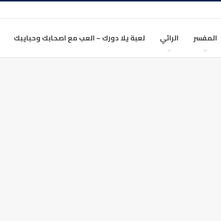
المفسر
الرائي
لعبة يلا دورك – العب مع اصحابك وحبايبك