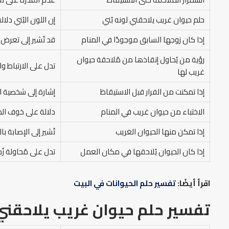
حلم حيوان غريب يلاحقني لونه بُني
إن اللون البُني دلا
إذا كان زوجها السابق موجودًا في المنام
قد تُشير إلى تعرض 
رؤية من يُحاول إنقاذها من مُلاحقة حيوان
تدل على الارتباط و
غريب لها
إذا تمكنت من الفرار قبل الاستيقاظ
إشارة إلى شخصية ال
الاختباء من حيوان غريب في المنام
دلالة على خوف الم
إذا تمكن منها الحيوان الغريب
تُشير إلى الإصابة ب
إذا كان الحيوان يُلاحقها في مكان العمل
تدل على مُحاولة زُ
اقرأ أيضًا:
تفسير حلم الحيوانات في البيت
تفسير حلم حيوان غريب يلاحقني