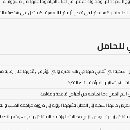
زوج الشديدة لها ومُحاولة دعمها في أعباء الحياة وما عليها من مسؤوليات
 الخلافات ومُساعدتها في تخطي أزماتها النفسية.. كما تدل على شخصيته القوي
 للحامل
الصحية التي تُعاني منها في تلك الفترة والتي تؤثر على قُدرتها على رعاية مص
ت التي تُعانيها المرأة في تلك الفترة
من آلام الحمل وما تُصاحبه من أمراض مُزعجة ومؤلمة
رض حالتها الصحية إلى الخطر.. فتُنبهها الرؤية إلى ضرورة مُراجعة الطبيب وا
شاكل زوجية، ورفض الزوج مصالحتها وإخماد المشاكل رغم معرفته بالاضطرابا