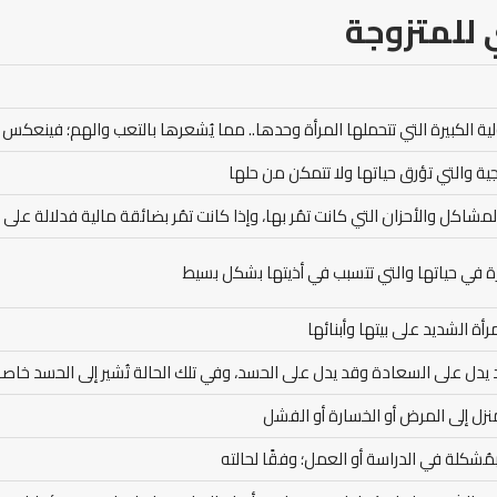
 للمتزوجة
ة الكبيرة التي تتحملها المرأة وحدها.. مما يُشعرها بالتعب والهم؛ فينعكس أ
جية والتي تؤرق حياتها ولا تتمكن من حلها
شاكل والأحزان التي كانت تمُر بها، وإذا كانت تمُر بضائقة مالية فدلالة على 
في حياتها والتي تتسبب في أذيتها بشكل بسيط
أة الشديد على بيتها وأبنائها
 يدل على السعادة وقد يدل على الحسد، وفي تلك الحالة تُشير إلى الحسد خاصة
نزل إلى المرض أو الخسارة أو الفشل
بمُشكلة في الدراسة أو العمل؛ وفقًا لحالته