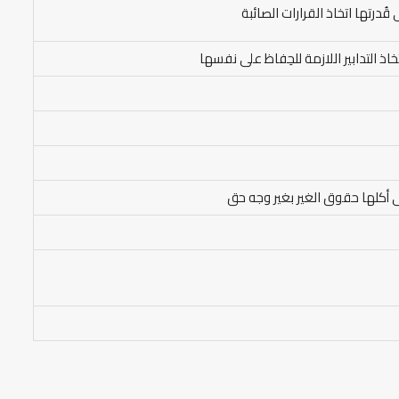
درتها اتخاذ القرارات الصائبة
اذ التدابير اللازمة للحِفاظ على نفسها
ى أكلها حقوق الغير بغير وجه حق