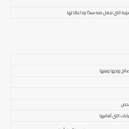
ة التي تجعل منه سندًا وداعمًا لها
الح زوجها وبيتها
لفحص
ت التي تُعانيها