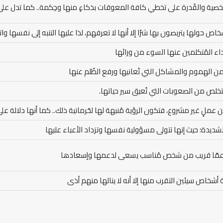
صية والقُدرة على تخطي كافة المعوقات بذكاءٍ منها وحِكمة.. كما تدل على قُ
ص حولها يتربصون بها شرًا إلا أنها لا تعرفهم، لذا عليها التنبه إلى نفسها واتخ
اء المُتكلمين عنها السوء من ورائها
ن الهموم والمشاكل التي تُعانيها ورفع الظُلم عنها
تخلص من الصعوبات التي تُعيق سير حياتها.
ملٍ غير مشروع، فتكون الرؤية مُنبهة لها لحُرمانية ذلك.. كما أنها دلالة عل
لشديدة؛ حيث إنها تتولى مسؤولية نفسها وتزداد الأعباء عليها
ا عمّا قريب من شخص مُناسب يسعى لدعمها وإسعادها
ة أشخاص سيئين التقرب منها إلا أنه لا ينالها منهم أذى