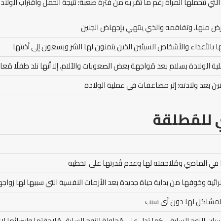
لتي تتحملها المرأة رغم ما تمُر به من فترة صعبة؛ نتيجة الحمل واقتراب الول
مرض منها، وتفاقمه والذي ينتهي بإجهاض الجنين
 بالأعداء والأشخاص السيئين الذين يتمنون لها الشر ويسعون إلى أذيتها
ية الولادة بسلام بعد مُواجهة بعض الصعوبات والآلام، إلا أنها تلد طفلًا مُع
نين بعد ولادته؛ إثر مضاعفات في عملية الولادة
 للمُطلقة
 في الماضي ومُلاحقته لها وعدم قُدرتها على تخطيه
ئية وخوفها من بداية حياة جديدة بعد الأزمات النفسية التي سببها لها زواجه
المشاكل لها دون أي سبب
يان الزوج السابق.. كما تدل على مُحاولة الزوج السابق مُلاحقتها وإرضائها ل