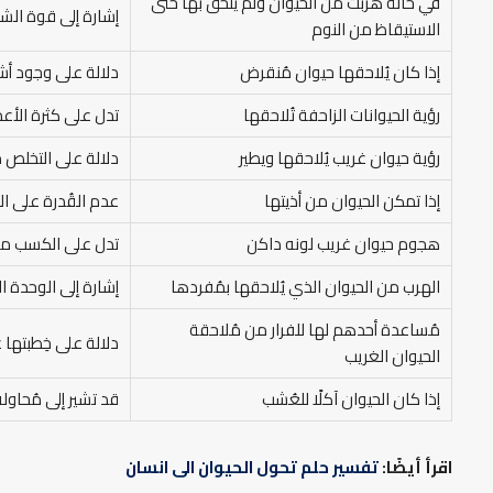
في حالة هربت من الحيوان ولم يلحق بها حتى
إشارة إلى قوة الشخ
الاستيقاظ من النوم
إذا كان يُلاحقها حيوان مُنقرض
دلالة على وجود أشخا
رؤية الحيوانات الزاحفة تُلاحقها
تدل على كثرة الأعد
رؤية حيوان غريب يُلاحقها ويطير
دلالة على التخلص م
إذا تمكن الحيوان من أذيتها
عدم القُدرة على ال
هجوم حيوان غريب لونه داكن
تدل على الكسب من ع
الهرب من الحيوان الذي يُلاحقها بمُفردها
إشارة إلى الوحدة ا
مُساعدة أحدهم لها للفرار من مُلاحقة
دلالة على خِطبته
الحيوان الغريب
إذا كان الحيوان آكلًا للعُشب
قد تشير إلى مُحاول
اقرأ أيضًا:
تفسير حلم تحول الحيوان الى انسان