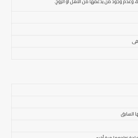
ادة، وعدم وجود من يدعمها من الأهل أو الزوج.
افى
ا السابق
إعادة زواجهما مرة أخرى