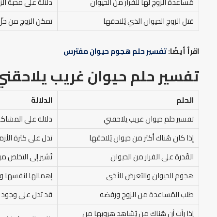
مُساعدة الزوج لها للفرار من الحيوان
دلالة على محبة ال
قتل الزوج الحيوان الذي يُلاحقها
تمكن الزوج من حلّ
اقرأ أيضًا:
تفسير حلم هجوم حيوان مفترس
تفسير حلم حيوان غريب يلاحقني
الحلم
الدلالة
تفسير حلم حيوان غريب يلاحقني
دلالة على المشاكل 
إذا كان هُناك أكثر من حيوان يُلاحقها
تدل على كثرة الأزما
القُدرة على الفرار من الحيوان
تُشير إلى التخلص 
هجوم الحيوان والتعرض للأذى
إهمالها لنفسها وتع
طلب المُساعدة من الزوج ورفضه
قد تدل على وجود م
إذا رأت أن هُناك من يُشاهد هروبها من