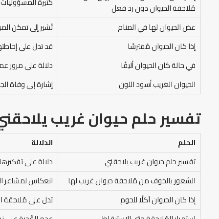
كثيرة المسؤوليات ا
مُلاحقة الحيوان دون رد فعل
عض الحيوان لها في المنام
تُشير إلى تمكن ال
إذا كان الحيوان مُفترسًا
قد تدل على إحاطتها
في حالة كان الحيوان أليفًا
دلالة على مرور عمل
الحيوان الغريب أسود اللون
إشارة إلى وفاة الج
تفسير حلم حيوان غريب يلاحقني
الحلم
الدلالة
تفسير حلم حيوان غريب يلاحقني
دلالة على تفكيرها
الشعور بالخوف من مُلاحقة حيوان غريب لها
انعكاس لمشاعر الرا
إذا كان الحيوان آكلًا للحوم
تدل على مُلاحقة 
استمرار المُلاحقة حتى الاستيقاظ
عدم القُدرة على نس