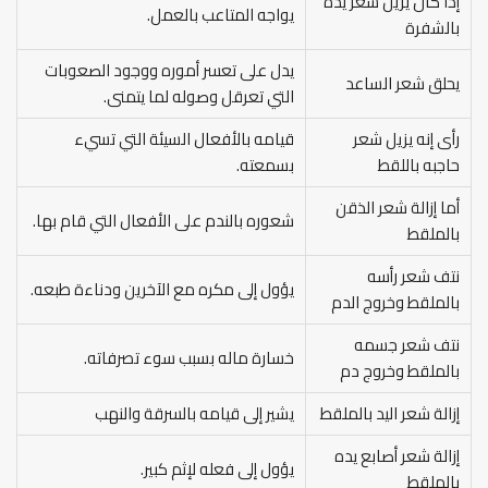
إذا كان يزيل شعر يده
يواجه المتاعب بالعمل.
بالشفرة
يدل على تعسر أموره ووجود الصعوبات
يحلق شعر الساعد
التي تعرقل وصوله لما يتمنى.
رأى إنه يزيل شعر
قيامه بالأفعال السيئة التي تسيء
حاجبه باللقط
بسمعته.
أما إزالة شعر الذقن
شعوره بالندم على الأفعال التي قام بها.
بالملقط
نتف شعر رأسه
يؤول إلى مكره مع الآخرين ودناءة طبعه.
بالملقط وخروج الدم
نتف شعر جسمه
خسارة ماله بسبب سوء تصرفاته.
بالملقط وخروج دم
إزالة شعر اليد بالملقط
يشير إلى قيامه بالسرقة والنهب
إزالة شعر أصابع يده
يؤول إلى فعله لإثم كبير.
بالملقط