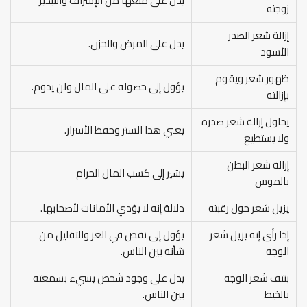
يدل على منعها من الإسراف والتبذير
زوجته
إزالة شعر الصدر
يدل على المرض والحزن.
الأسود
ظهور شعر ويقوم
يؤول إلى حصوله على المال ولن يدوم.
بإزالته
يحاول إزالة شعر صدره
يعني هذا الستر وحفظ الأسرار.
ولا يستطيع
إزالة شعر البطن
يشير إلى كسب المال الحرام
بالموس
يزيل شعر حول رقبته
دلالة إنه لا يؤدي الأمانات لأصحابها.
إذا رأى إنه يزيل شعر
يؤول إلى نقص في العز والتقليل من
الوجه
شأنه بين الناس.
بنتف شعر الوجه
يدل على وجود شخص يسيء بسمعته
بالخيط
بين الناس.