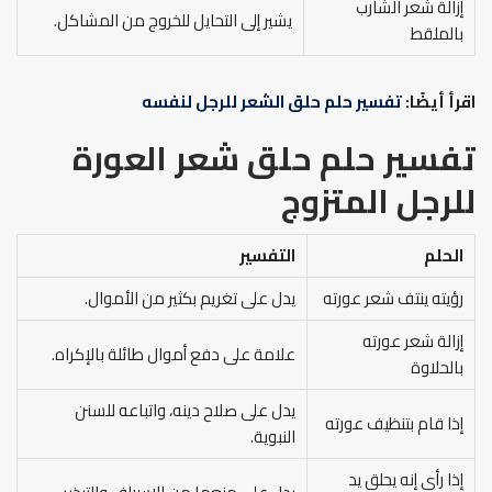
إزالة شعر الشارب
يشير إلى التحايل للخروج من المشاكل.
بالملقط
اقرأ أيضًا:
تفسير حلم حلق الشعر للرجل لنفسه
تفسير حلم حلق شعر العورة
للرجل
المتزوج
الحلم
التفسير
رؤيته ينتف شعر عورته
يدل على تغريم بكثير من الأموال.
إزالة شعر عورته
علامة على دفع أموال طائلة بالإكراه.
بالحلاوة
يدل على صلاح دينه، واتباعه للسنن
إذا قام بتنظيف عورته
النبوية.
إذا رأى إنه يحلق يد