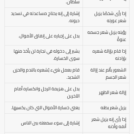
سلطان.
إذا رأى شخصًا يزيل
إشارة إلى إنه يحتاج مساعدته في تسديد
شعر عورته
ديونه.
رؤيته يزيل شعر جسمه
يدل على إجباره على إنفاق الأموال.
عنوةً
إذا قام بإزالة شعره
يشير إلى دخوله في تجارة لن يأخذ منها
بإرادته
سوى الخسارة.
الشعور بألم عند إزالة
قام بعمل شيء يُشعره بالندم والحزن
شعر الجسم
الشديد.
يدل على هزيمة الرجل وانكساره أمام
إزالة شعر الظهر
الآخرين
يزيل شعر بطنه
يعني خسارة الأموال التي كان يكسبها.
إذا رأى إنه يزيل شعر
إشارة إلى سوء سمعته بين الناس
أنفه وأذنه