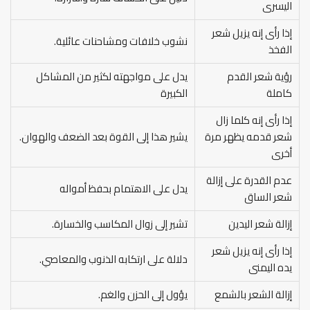
اليسرى
إذا رأى إنه يزيل شعر
نشوب خلافات ومشاحنات عائلية.
الفخذ
رؤية شعر القدم
يدل على مواجهته لكثير من المشاكل
كاملة
الكبيرة
إذا رأى إنه كلما زال
شعر قدمه يظهر مرة
يشير هذا إلى القوة بعد الضعف والهوان.
أخرى
عدم القدرة على إزالة
يدل على الاهتمام بحفظ أمواله
شعر الساق
إزالة شعر اليدين
تشير إلى زوال المكاسب والخسارة.
إذا رأى إنه يزيل شعر
دلالة على ارتكابه الذنوب والمعاصي.
يده اليمنى
إزالة الشعر بالشمع
يؤول إلى الحزن والغم.