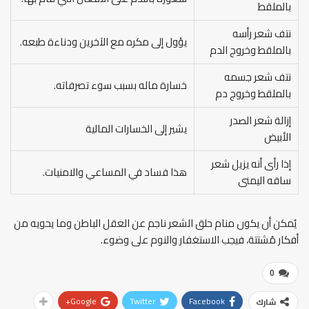
بالملقط
نتف شعر رأسه
يؤول إلى مكره مع الآخرين ودناءة طبعه.
بالملقط وخروج الدم
نتف شعر جسمه
خسارة ماله بسبب سوء تصرفاته.
بالملقط وخروج دم
إزالة شعر الصدر
يشير إلى الخسارات المالية
الأبيض
إذا رأى أنه يزيل شعر
هذا فساد في المساعي والامنيات.
ساقه اليمنى
يُمكن أن يكون منام حلق الشعر ناجم عن العقل الباطن وما يحويه من
أفكار مُشتتة، فيجب الاستغفار والنوم على وضوء.
0
Google+
Twitter
Facebook
شارك