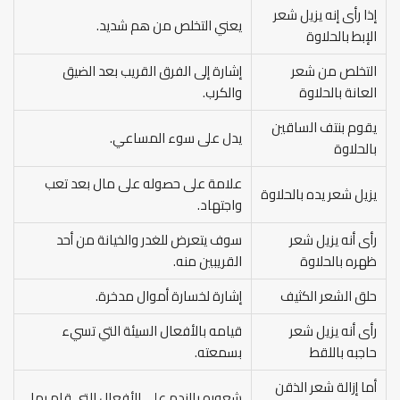
إذا رأى إنه يزيل شعر
يعني التخلص من هم شديد.
الإبط بالحلاوة
التخلص من شعر
إشارة إلى الفرق القريب بعد الضيق
العانة بالحلاوة
والكرب.
يقوم بنتف الساقين
يدل على سوء المساعي.
بالحلاوة
علامة على حصوله على مال بعد تعب
يزيل شعر يده بالحلاوة
واجتهاد.
رأى أنه يزيل شعر
سوف يتعرض للغدر والخيانة من أحد
ظهره بالحلاوة
القريبين منه.
حلق الشعر الكثيف
إشارة لخسارة أموال مدخرة.
رأى أنه يزيل شعر
قيامه بالأفعال السيئة التي تسيء
حاجبه باللقط
بسمعته.
أما إزالة شعر الذقن
شعوره بالندم على الأفعال التي قام بها.