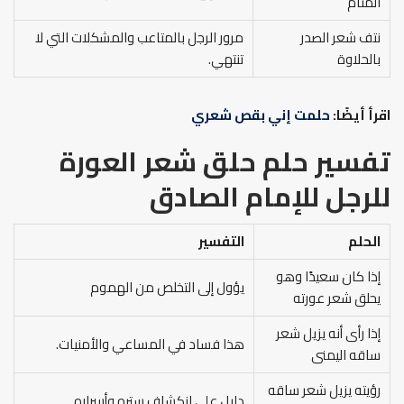
المنام
نتف شعر الصدر
مرور الرجل بالمتاعب والمشكلات التي لا
بالحلاوة
تنتهي.
اقرأ أيضًا:
حلمت إني بقص شعري
تفسير حلم حلق شعر العورة
للرجل
للإمام الصادق
الحلم
التفسير
إذا كان سعيدًا وهو
يؤول إلى التخلص من الهموم
يحلق شعر عورته
إذا رأى أنه يزيل شعر
هذا فساد في المساعي والأمنيات.
ساقه اليمنى
رؤيته يزيل شعر ساقه
دليل على انكشاف ستره وأسراره.