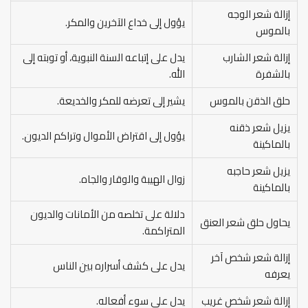
إزالة شعر الوجه
يؤول إلى خداع الآخرين والمكر.
بالموس
إزالة شعر الشارب
يدل على إتباعه السنة النبوية، أو توبته إلى
بالشفرة
الله.
حلق الذقن بالموس
يشير إلى تعرضه للمكر والخديعة.
يزيل شعر ذقنه
يؤول إلى اقتراض الأموال وتراكم الديون.
بالماكينة
يزيل شعر حاجبه
زوال الهيبة والوقار والجاه.
بالماكينة
دلالة على تخلصه من الأمانات والديون
يحاول حلق شعر العنق
المتراكمة.
إزالة شعر شخص آخر
يدل على كشف أسراره بين الناس
يعرفه
إزالة شعر شخص غريب
يدل على سوء أفعاله.