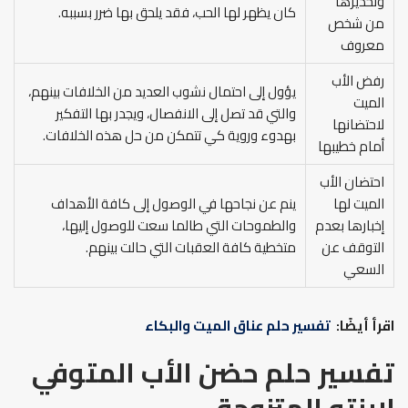
وتحذيرها
كان يظهر لها الحب، فقد يلحق بها ضرر بسببه.
من شخص
معروف
رفض الأب
يؤول إلى احتمال نشوب العديد من الخلافات بينهم،
الميت
والتي قد تصل إلى الانفصال، ويجدر بها التفكير
لاحتضانها
بهدوء وروية كي تتمكن من حل هذه الخلافات.
أمام خطيبها
احتضان الأب
الميت لها
ينم عن نجاحها في الوصول إلى كافة الأهداف
إخبارها بعدم
والطموحات التي طالما سعت للوصول إليها،
التوقف عن
متخطية كافة العقبات التي حالت بينهم.
السعي
اقرأ أيضًا:
تفسير حلم عناق الميت والبكاء
تفسير حلم حضن الأب المتوفي