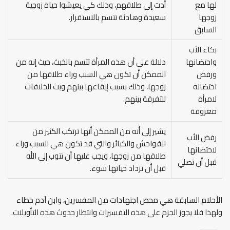
لها مع
أدت إلى طلاقهم، وذلك كي يعيشوا حياة زوجية
زوجها
سعيدة وهادئة تتسم بالاستقرار.
السابق
بكاء الأب
واحتضانها
دلالة على أن هذه المرأة تتسم بالخبث، حيث إنه من
ورفض
الممكن أن تكون هي السبب وراء طلاقها من
احتضانه
زوجها، وذلك بسبب إيقاعها بينهم وبث الخلافات
لامرأة
للتفرقة بينهم.
معروفة
يشير إلى أنه من الممكن أنها ترتكب الكثير من
رفض الأب
الفواحش والكبائر والتي قد تكون هي السبب وراء
لاحتضانها
طلاقها من زوجها، ويجب عليها أن تتوب إلى الله
قبل أن تصلي
قبل أن تزداد حياتها سوء.
الأحلام السابقة هي محض اجتهادات من المفسرين، وابن آدم خطاء
ولهذا فلا يجوز الجزم على هذه التفسيرات وانتظار حدوث هذه التأويلات.