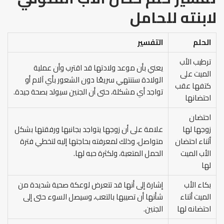
لابنته
للحامل
الحلم
التفسير
ترطيب الأب
يعني بأن موعد ولادتها قد اقترب وأن عملية
الميت على
الولادة ستنتهي سريعًا دون الشعور بأي آلام أو
كتفها عقب
تواجد أي مشكلة، حتى أن الجنين سيولد بصحة جيدة.
احتضانها
احتضان
زوجها لها
علامة على أن زوجها يتواجد بجانبها ورفقتها بشكل
أثناء احتضان
متواصل، وذلك لمعرفته بحاجتها إليه لتخطي فترة
الأب الميت
الحمل المتعبة، ولكثرة حبه لها.
لها
بكاء الأب
إشارة إلى أنها قد تتعرض لوعكة صحية شديدة من
الميت أثناء
شأنها أن تصيبها بالتعب، وسيصل السوء حتى إلى
احتضانه لها
الجنين.