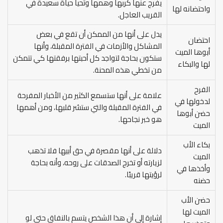
يفرج عنها كربها وهمها وتحيا حياة سعيدة في
واحتضانه لها
القريب العاجل.
يدل على أنها من الممكن أن تقع في بعض
احتضان
المشاكل والأزمات في الفترة المقبلة، وأنها
أبوها الميت
ستكون بحاجة لتواجد كل أحبتها برفقتها كي تتمكن
لها والبكاء
من تخطي هذه المحنة.
الفرح
علامة على أنها ستسمع الكثير من الأخبار المفرحة
لدخولها في
في الفترة المقبلة والتي ستسُر قلبها، ومن أهمها
حضن أبوها
هو خبر نجاحها.
الميت
بكاء الأب
دلالة على أنها مقصرة في حق أبيها فلا تذهب
الميت
لزيارته أو تخرج الصدقات على روحه، وأنه بحاجة
وأخذها في
لرؤيتها قريبًا.
حضنه
حضن الأب
الميت لها
إشارة إلى أن هذا الشخص يتسم بالنفاق حتى لو