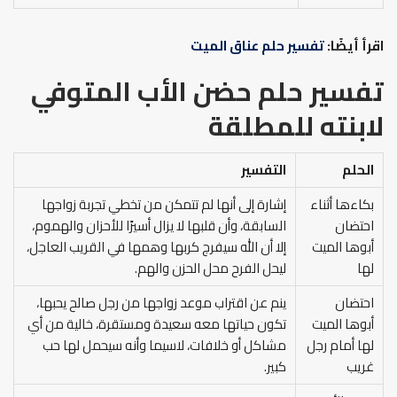
اقرأ أيضًا:
تفسير حلم عناق الميت
تفسير حلم حضن الأب المتوفي
لابنته
للمطلقة
الحلم
التفسير
بكاءها أثناء
إشارة إلى أنها لم تتمكن من تخطي تجربة زواجها
احتضان
السابقة، وأن قلبها لا يزال أسيرًا للأحزان والهموم،
أبوها الميت
إلا أن الله سيفرج كربها وهمها في القريب العاجل،
لها
ليحل الفرح محل الحزن والهم.
احتضان
ينم عن اقتراب موعد زواجها من رجل صالح يحبها،
أبوها الميت
تكون حياتها معه سعيدة ومستقرة، خالية من أي
لها أمام رجل
مشاكل أو خلافات، لاسيما وأنه سيحمل لها حب
غريب
كبير.