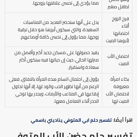
مما يؤدي إلى تحسن علاقتها بزوجها.
لطفل صغير
فرح الزوج
يدل على أنها ستحضر العديد من المناسبات
أثناء
السعيدة، والتي سيكون أبرزها هو حفل ترقية
احتضانها
زوجها، مما يؤول إلى تحسن كافة أوضاعهم.
لأبوها الميت
يفيد حصولها على مسكن جديد أكبر وأفضل من
احتضان الأب
منزلها الحالي، حيث إن حياتها فيه ستكون أكثر
الميت
سعادة واستقرار.
بكاء امرأة
يؤول إلى احتمال اتسام هذه المرأة بالنفاق، فعلى
معروفة
الرغم من أنها تظهر الحب والود لها، إلا أنها تحاول
لاحتضان الأب
إيقاعها في المتاعب والأزمات، ويجدر بها توخي
الميت لها
الحذر أثناء التعامل معها.
اقرأ أيضًا:
تفسير حلم ابي المتوفي يناديني باسمي
تفسير حلم حضن الأب المتوفي