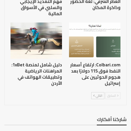
العطر الشرقي: لغة الحضور
فهم التمديد الإيجابي
وذاكرة المكان
والسلبي في الأسواق
المالية
Colbari.com: ارتفاع أسعار
دليل شامل لمنصة 1xBet:
النفط فوق 115 دولارًا بعد
المراهنات الرياضية
هجوم الحوثيين على
وتطبيقات الهواتف في
إسرائيل
الأردن
السابق
التالي
شاركنا أفكارك