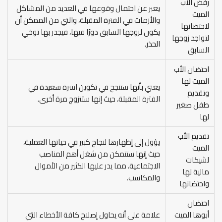
رفض الأب
يعبر عن احتمال وقوعها في العديد من المشاكل
الميت
والأزمات في الفترة المقبلة، والتي من الممكن أن
لاحتضانها
يكون لزوجها السابق دورًا فيها، فيجدر بها توخي
لتواجد زوجها
الحذر.
السابق
احتضان الأب
الميت لها
يعني بأنها ستنجح في تكوين اسرة سعيدة في
وتقديم
الفترة المقبلة، حيث إنها ستتزوج مرة أخرى.
طفل صغير
لها
تقديم الأب
يؤول إلى إظهارها لنجاح كبير في حياتها العملية،
الميت
حيث إنها ستتمكن من شغل أهم المناصب
لشيكات
الاجتماعية، مما يدر عليها الكثير من الأموال
مالية لها
والمكاسب.
واحتضانها
احتضان
أبوها الميت
علامة على أنه يحاول إصلاح كافة الأخطاء التي