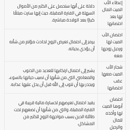
إعطاء الأب
دلالة على أنها ستحصل على الكثير من الأموال
الميت المال
السهلة في الفترة المقبلة، حيث إنها سترث مبلغًا
لها بعد
كبيرًا بعد الولادة مباشرة.
احتضانها
احتضان الأب
الميت لها
يرمز إلى احتمال تعرض الزوج لحادث مؤلم من شأنه
ورحيل زوجها
أن يؤدي بحياته.
معه
شجار الأب
يشير إلى احتمال ارتكابها للعديد من الذنوب
الميت معها
والمعاصي التي من شأنها أن تصيب حياتها بالسوء،
عقب
ويجدر بها أن تتوب إلى الله قبل أن يحل عليها عذابه.
احتضانها
احتضان
يفيد احتمال تعرضهم لخسارة مالية قريبة في
أبوها الميت
الفترة المقبلة، والتي من شأنها أن تضعهم تحت
لها وأخذه
طائلة الدين بسبب مواجهة الزوج للكثير من
للمال
المشاكل.
والرحيل