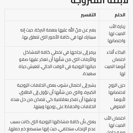
لابنته
المتزوجة
الحلم
التفسير
زيارة الأب
يعبر عن منّ الله عليها بنعمة البركة، حيث إنه
الميت لها
سيبارك لها في كافة الأمور التي تتعلق بها.
واحتضانها
البكاء أثناء
يرمز إلى نجاحها في تخطي كافة المشاكل
احتضان
والأزمات التي من شأنها أن تعكر عليها صفو
أبوها الميت
حياتها الزوجية في الوقت الحالي، لتعيش حياة
لها
سعيدة.
حزن الزوج
يشير إلى احتمال نشوب بعض الخلافات الزوجية
لاحتضانها
الكبيرة، والتي من شأنها أن تؤول إلى الطلاق،
لأبوها
وعليها أن تفكر بعقلانية كي تتمكن من حل هذه
المتوفي
الخلافات والحفاظ على زوجها وبيتها.
احتضان الأب
يعني بأن كافة مشاكلها الزوجية التي كانت بسبب
الميت لها
عدم الإنجاب ستختفي، حيث إنها ستسمع خبر حملها،
وهو حامل