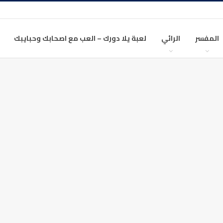
المفسر
الرائي
لعبة يلا دورك – العب مع اصحابك وحبايبك