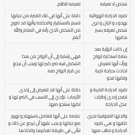
شخص لا تعرفه
تعرضه للظلم.
تقود الدراجة الهوائية
دلالة على أنها في تلك الفترة من حياتها
بهدوء و اتزان و ترى
تتسم بالاستقرار والحكمة وأنها قد تتزوج
شخص تعرفه يسير
من الشخص الذي رأته في المنام والله
بجانبها
أعلم.
إن كانت الرؤية بعد
صلاة استخارة لزواج
فهي إشارة إلى أن الزواج من هذا
ورأت أنها تتعرض
الشخص فيه ضرر كبير لها ويجب أن ترجع
لحادث بدراجة نارية
عن قرار الزواج منه.
ولكنها تنجو
تقود الدراجة النارية و
دلالة على أنها قد تتعرض إلى إحدى
تنفجر إحدى إطارات
الأزمات تؤدي إلى التسبب في الضرر لها و
عجل الدراجة
لكنها ستنجو منها.
والدتها المتوفية تجري
علامة على أنها تتعامل باستهتار و تهور
خلفها و هي تقود
مع حياتها و يجب عليها أن ترجع عن ذلك و
الدراجة و تطلب منها
تتأنى في طريقة تفكيرها واتخاذها