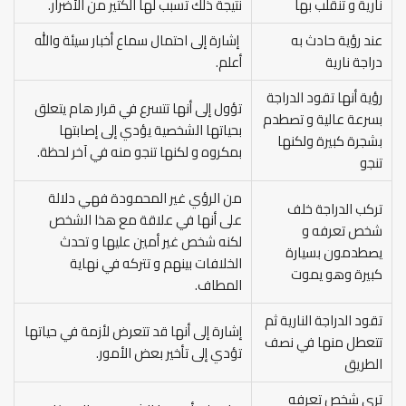
نارية و تنقلب بها
نتيجة ذلك تسبب لها الكثير من الأضرار.
عند رؤية حادث به
إشارة إلى احتمال سماع أخبار سيئة والله
دراجة نارية
أعلم.
رؤية أنها تقود الدراجة
تؤول إلى أنها تتسرع في قرار هام يتعلق
بسرعة عالية و تصطدم
بحياتها الشخصية يؤدي إلى إصابتها
بشجرة كبيرة ولكنها
بمكروه و لكنها تنجو منه في آخر لحظة.
تنجو
من الرؤي غير المحمودة فهي دلالة
تركب الدراجة خلف
على أنها في علاقة مع هذا الشخص
شخص تعرفه و
لكنه شخص غير أمين عليها و تحدث
يصطدمون بسيارة
الخلافات بينهم و تتركه في نهاية
كبيرة وهو يموت
المطاف.
تقود الدراجة النارية ثم
إشارة إلى أنها قد تتعرض لأزمة في حياتها
تتعطل منها في نصف
تؤدي إلى تأخير بعض الأمور.
الطريق
ترى شخص تعرفه