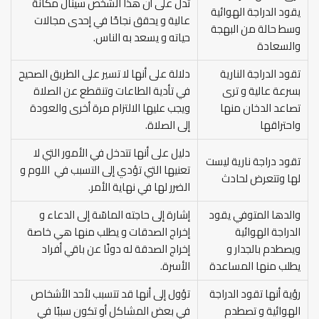
تدل على أن هذا الشخص سينال مكانة
يقود الدراجة الهوائية
عالية و يحقق نجاحًا في إحدى مجالات
وسط حالة من البهجة
حياته و يسعد به الناس.
والسعادة
تقود الدراجة النارية
دلالة على أنها لا تسير على الطريق الصحيح
بسرعة عالية و ترى
في تأدية الطاعات وتنقطع عن الصلاة
تصاعد الدخان منها
ويجب عليها الالتزام مرة أخرى والعودة
واحتراقها
إلى الصلاة.
دليل على أنها تتدخل في الأمور التي لا
تقود دراجة نارية ليست
تعنيها التي تؤدي إلى التسبب في اللوم و
لها وتتعرض لحادث
الضرر لها في نهاية الأمر.
والدها المتوفي يقود
إشارة إلى حاجته الماسّة إلى الدعاء و
الدراجة الهوائية
إخراج الصدقات و يطلب منها هي خاصة
ويصطدم بالجدار و
إخراج الصدقة له دونًا عن باقي أفراد
يطلب منها المساعدة
الأسرة.
رؤية أنها تقود الدراجة
تؤول إلى أنها قد تتسبب لأحد الأشخاص
الهوائية و تصطدم
في بعض المشاكل أو تكون سببًا في