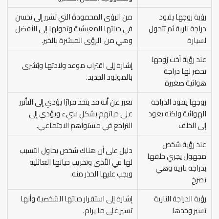
رؤية زوجها يقود
من الرؤى المحمودة التي تشير إلى تحسن
دراجة نارية ثم تتحول
في حياتها المعيشية وتحولها إلى الأفضل
لسيارة
وهي من الرؤى المبشرة بالخير.
عند رؤية أخت زوجها
إشارة إلى اقتراب موعد ولادتها وبُشرى
تحضر لها دراجة
بالمولود الجديد.
هوائية صغيرة
زوجها يقود الدراجة
تعبر عن أنه قد يتخذ قرارًا يؤدي إلى التأثير
الهوائية ولكنه يعود
على حياتهم بشكل سيء ويؤدي إلى
إلى الخلف
التراجع في مستواهم الاجتماعي.
عند رؤية شخص
دليل على أن هناك شخص يحاول التسبب
مجهول يجري خلفها
لها في الأذى وتخريب حياتها العائلية
بدراجة نارية وهي
ويجب عليها الحذر منه.
تصرخ
رؤية الدراجة النارية
إشارة إلى استقرار حياتها الشخصية وأنها
تسير وحدها
تسير على ما يرام.