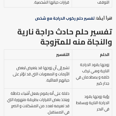
التوقف
قرارات حياتها الشخصية.
اقرأ أيضًا:
تفسير حلم ركوب الدراجة مع شخص
تفسير حلم حادث دراجة نارية
والنجاة منه
للمتزوجة
الحلم
التفسير
زوجها يقود الدراجة
تشير إلى أن زوجها قد يتعرض لبعض
النارية وهي تركب
الأزمات و الصعوبات التي قد تؤثر على
خلفه و يصطدمان في
حياتهم العائلية.
جدار كبير
دلالة على أنه يقوم بفعل أشياء خاطئة
رؤية زوجها يقود
ويتخذ بعض القرارات بطريقة متهورة التي
الدراجة النارية ويسقط
قد تعرضه لعدد من المشكلات و الضرر
في البحر
في المستقبل.