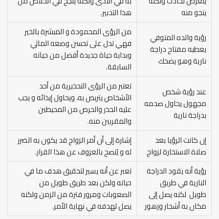
يتعرض لحادث ولكنه
به في الأذى ولكنه ينجح في الخلاص من
ينجو منه
هذا التدبير.
من الرؤى المحمودة و المبشرة بالخير
رؤية والده المتوفي
فهي تدل على تحسن وضعه المالي
يعطيه مفتاح دراجة
وبداية حياة جديدة أفضل من حياته
نارية وهو يضحك
السابقة.
تعتبر من الرؤى التحذيرية من أحد
عند رؤية شخص
الأشخاص يتربص به، ويحاول إيذائه و يجب
مجهول يحاول صدمه
عليه الحذر والحرص من المحيطين
بدراجة نارية
والمقربين منه.
إن كانت الرؤيا بعد
إشارة إلى أن أمر الزواج قد يكون به الضرر
صلاة الاستخارة لزواج
له و يُنصح بالعزوف عن هذا القرار.
رؤية أنه يقود الدراجة
تعبر عن أنه يسير لتحقيق هدف ما في
النارية في طريق
حياته ولكن بعد طريق طويل من
طويل لكنه يصل إلى
الصعوبات ومرور فترة من الزمن ولكنه
مكان به أشجار وزهور
يصل لهدفه في نهاية الأمر.