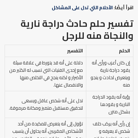
اقرأ أيضًا:
الأحلام التي تدل على المشاكل
تفسير حلم حادث دراجة نارية
والنجاة منه
للرجل
الحلم
التفسير
إن كان أعزب ورأى أنه
دلالة على أنه قد يتورط في علاقة سيئة
يقود دراجة نارية
مع إحدى الفتيات التي تسبب له الكثير من
ويتعرض لحادث و ينجو
الأضرار و لكنه ينجح في التخلص منها
منه
والانفصال عنها.
رؤية أنه يقود الدراجة
تدل على أنه شخص عاقل ويسعى
النارية و يقودها
لتحقيق مستقبل متميز ومكانة مرموقة.
بشكل متزن
إن رأى أنه يركب خلف
تؤول إلى أنه يتعرض للمكيدة من أحد
شخص لا يعرفه و
الأشخاص المقربين، أنه يحاول أن يتسبب