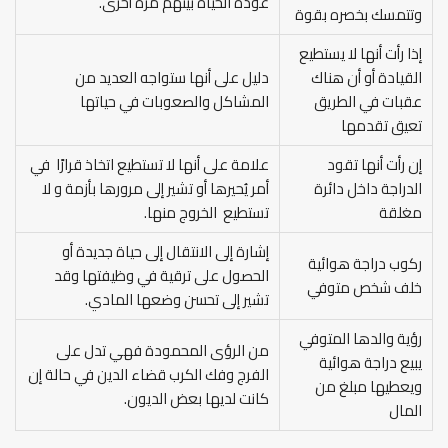
عودة الحياة بينهم مرة أخرى.
وتتمسك بخصره بقوة
إذا رأت أنها لا يستطيع
القيادة أو أن هناك
دليل على أنها ستواجه العديد من
عقبات في الطريق
المشاكل والصعوبات في حياتها
تعيق تقدمها
إن رأت أنها تقود
علامة على أنها لا تستطيع اتخاذ قرارًا في
الدراجة داخل دائرة
أمر يُحيرها أو تشير إلى مرورها بأزمة و لا
مغلقة
تستطيع الخروج منها.
إشارة إلى الانتقال إلى حياة جديدة أو
ركوب دراجة هوائية
الحصول على ترقية في وظيفتها وقد
خلف شخص متوفي
تشير إلى تحسن وضعها المادي.
رؤية والدها المتوفي
من الرؤى المحمودة فهي تدل على
يبيع دراجة هوائية
الفرج وفك الكرب قضاء الدين في حالة إن
ويعطيها مبلغ من
كانت لديها بعض الديون.
المال