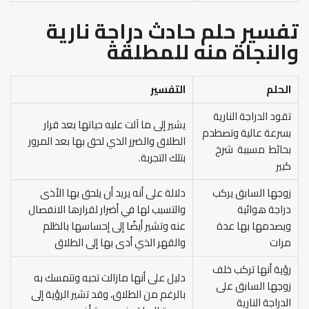
تفسير حلم حادث دراجة نارية
والنجاة منه
للمطلقة
الحلم
التفسير
تقود الدراجة النارية
يشير إلى ما آلت عليه حياتها بعد قرار
بسرعة عالية وتصطدم
الطلاق والضرر الذي لحق بها بعد المرور
بحائط مسببة شرخ
بتلك التجربة.
كبير
زوجها السابق يركب
دلالة على أنه يريد أن يلحق بها الأذى
دراجة هوائية
والتسبب لها في أضرار لقرارها الانفصال
ويصدمها بها عدة
عنه وتشير أيضًا إلى إحساسها بالظلم
مرات
والقهر الذي أدى بها إلى الطلاق
رؤية أنها تركب خلف
دليل على أنها مازالت تحبه وتتمسك به
زوجها السابق على
بالرغم من الطلاق، وقد تشير الرؤية إلى
الدراجة النارية