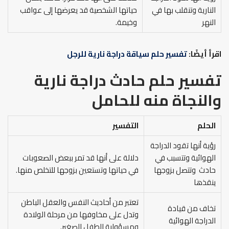
النارية وتنقلب بها في
حياتها الشخصية قد يعرضها إلى عواقب
النهر
وخيمة.
اقرأ أيضًا:
تفسير حلم سياقة دراجة نارية للرجل
تفسير حلم حادث دراجة نارية
والنجاة منه
للحامل
الحلم
التفسير
رؤية أنها تقود الدراجة
الهوائية وتتسبب في
دلالة على أنها قد تمر ببعض الصعوبات
حادث وتتصل بزوجها
في حياتها وتستعين بزوجها للتخلص منها.
ينقذها
تعتبر من أحاديث النفس والعقل الباطن
تخاف من قيادة
وتدل على مخاوفها من مرحلة الولادة
الدراجة الهوائية
ومسؤولية الطفل الصغير.