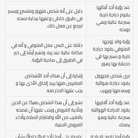
عند رؤية أحد أبنائها
دليل على أنه شخص متهور ومتسرع ويسير
يقوم دراجة نارية
في طريق خاطئ وعليها ببداية نصحه
بسرعة عالية وهي
ليرجع عن فعل ذلك.
توبخه
رؤية والد زوجها
دلالة على حُسن عمل المتوفي و أنه في
المتوفي يقود دراجة
مكانة عالية عند ربه، وتشير أيضًا إلى خير
نارية و يسير بها في
في الطريق إلى صاحبة الرؤية.
حديقة بها زهور
ترى شخص مجهول
إشارة إلى أن هناك أحد الأشخاص
يقود دراجة هوائية
المقربين منها يريد إلحاق الأذى بها و
ويصدمها ويهرب
يجب عليها الحذر منه.
عند رؤية أحد أقاربها
تشير إلى أن هذا الشخص بعيدًا عن الدين
يقود الدراجة الهوائية
وتأدية الفروض ويجب عليها أن تنصحه
بسرعة عالية وهو
بالتقرب من الله والالتزام الصلاة وأداء
يضحك
الفروض الدينية.
رؤية أنها تقود الدراجة
علامة على أنها تأخذ قرارًا خاطئًا بشأن