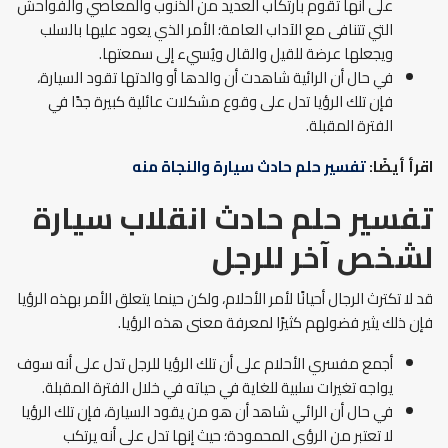
على أنها تقوم بارتكاب العديد من الذنوب والمعاصي والفواحش
التي تتنافى مع الآداب العامة؛ الأمر الذي يعود عليها بالسلب
ويجعلها عرضة للقيل والقال ويُسيء إلى سمعتها.
في حال أن الرائية شاهدت أن والدها أو والدتها تقود السيارة،
فإن تلك الرؤيا تدل على وقوع مشكلات عائلية كبيرة جدًا في
الفترة المقبلة.
اقرأ أيضًا:
تفسير حلم حادث سيارة والنجاة منه
تفسير حلم حادث انقلاب سيارة
لشخص آخر للرجل
قد لا تكترث الرجال أحيانًا لأمر الأحلام، ولكن حينما يتعلق الأمر بهذه الرؤيا
فإن ذلك يثير فضولهم كثيرًا لمعرفة معنى هذه الرؤيا.
أجمع مفسري الأحلام على أن تلك الرؤيا للرجل تدل على أنه سوف
يواجه تغيرات سلبية للغاية في حياته في خلال الفترة المقبلة.
في حال أن الرائي شاهد أن هو من يقود السيارة، فإن تلك الرؤيا
لا تعتبر من الرؤى المحمودة؛ حيث إنها تدل على أنه يرتكب