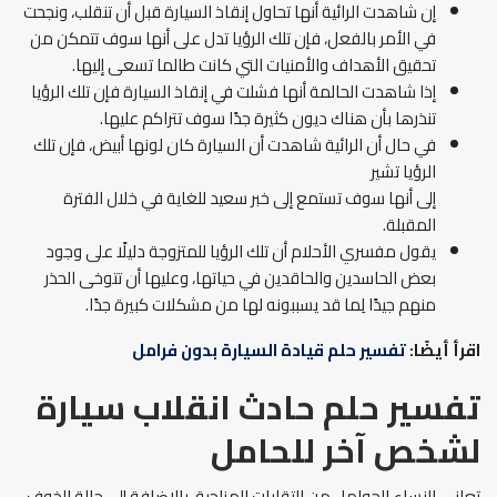
إن شاهدت الرائية أنها تحاول إنقاذ السيارة قبل أن تنقلب، ونجحت
في الأمر بالفعل، فإن تلك الرؤيا تدل على أنها سوف تتمكن من
تحقيق الأهداف والأمنيات التي كانت طالما تسعى إليها.
إذا شاهدت الحالمة أنها فشلت في إنقاذ السيارة فإن تلك الرؤيا
تنذرها بأن هناك ديون كثيرة جدًا سوف تتراكم عليها.
في حال أن الرائية شاهدت أن السيارة كان لونها أبيض، فإن تلك
الرؤيا تشير
إلى أنها سوف تستمع إلى خبر سعيد للغاية في خلال الفترة
المقبلة.
يقول مفسري الأحلام أن تلك الرؤيا للمتزوجة دليلًا على وجود
بعض الحاسدين والحاقدين في حياتها، وعليها أن تتوخى الحذر
منهم جيدًا لِما قد يسببونه لها من مشكلات كبيرة جدًا.
اقرأ أيضًا:
تفسير حلم قيادة السيارة بدون فرامل
تفسير حلم حادث انقلاب سيارة
لشخص آخر للحامل
تعاني النساء الحوامل من التقلبات المزاجية، بالإضافة إلى حالة الخوف