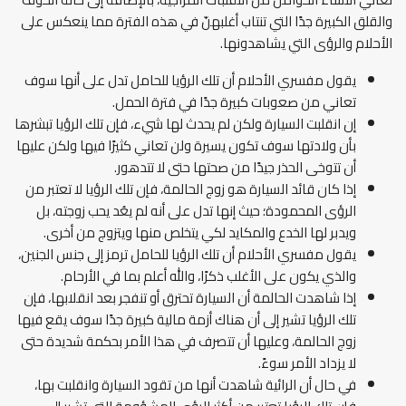
والقلق الكبيرة جدًا التي تنتاب أغلبهنّ في هذه الفترة مما ينعكس على
الأحلام والرؤى التي يشاهدونها.
يقول مفسري الأحلام أن تلك الرؤيا للحامل تدل على أنها سوف
تعاني من صعوبات كبيرة جدًا في فترة الحمل.
إن انقلبت السيارة ولكن لم يحدث لها شيء، فإن تلك الرؤيا تبشرها
بأن ولادتها سوف تكون يسيرة ولن تعاني كثيرًا فيها ولكن عليها
أن تتوخى الحذر جيدًا من صحتها حتى لا تتدهور.
إذا كان قائد السيارة هو زوج الحالمة، فإن تلك الرؤيا لا تعتبر من
الرؤى المحمودة؛ حيث إنها تدل على أنه لم يعُد يحب زوجته، بل
ويدبر لها الخدع والمكايد لكي يتخلص منها ويتزوج من أخرى.
يقول مفسري الأحلام أن تلك الرؤيا للحامل ترمز إلى جنس الجنين،
والذي يكون على الأغلب ذكرًا، والله أعلم بما في الأرحام.
إذا شاهدت الحالمة أن السيارة تحترق أو تنفجر بعد انقلابها، فإن
تلك الرؤيا تشير إلى أن هناك أزمة مالية كبيرة جدًا سوف يقع فيها
زوج الحالمة، وعليها أن تتصرف في هذا الأمر بحكمة شديدة حتى
لا يزداد الأمر سوءً.
في حال أن الرائية شاهدت أنها من تقود السيارة وانقلبت بها،