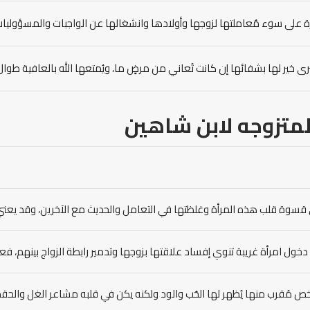
ة على سوء مُعاملتها لزوجها وأولادها وانشغالها عن الواجبات والمسؤوليات 
 خير لها بشفائها إن كانت تُعاني من مرضٍ ما، ويُمتعها الله بالعافية طوال 
لمتزوجه لابن شاهين
ى قسوة قلب هذه المرأة وغلظتها في التعامل والحديث مع الآخرين، وقد يعني 
دخول امرأة غريبة تنوي إفساد علاقتها بزوجها وتدمير رابطة الزواج بينهم، فعل
 مُقرب منها يُظهر لها الحُب والود ولكنه يكن في قلبه مشاعر الغل والحقد ت