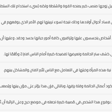
يل زوجها منصب كبير يمنحه القوة والسُلطة ولكنه يُسيء استخدام تلك السلطة
ى فساد أحوال أولادها وذلك نتيجة لسوء تربيتها لهم، الأمر الذي يوقعهم في 
د أشخاص يتجسسون عليها ويُراقبون كافة أمور حياتها بحسد وحقد، وعليها أن 
 كشف ستر الحالمة وتعرضها لفضيحة كبيرة أمام الناس افتراءً وظُلمًا لها.
ية هذه المرأة وخبثها في التعامل مع الناس لتُثير الفتن والمشاكل بينهم.
ود أعمال الحالمة وقلة رزقها، وبالتالي فإن هذا يؤثر على مؤن بيتها ويُصعب 
ُفيد بوقوع هذا الشخص في مُصيبة كبيرة تجعله في موضع حرج وعلى الرائية أن ت