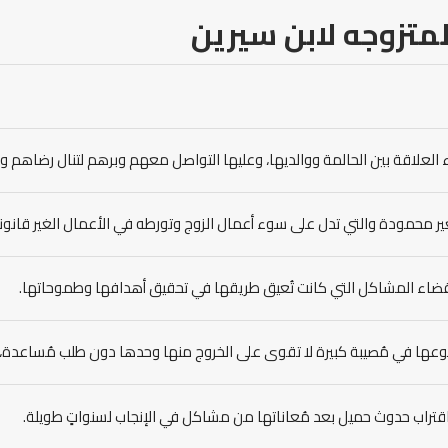
متزوجه لابن سيرين
 العلاقة بين الحالمة ووالديها، وعليها التواصل معهم وبرهم لتنال رضاهم ورض
ير محمودة والتي تدل على سوء أعمال الزوج وتورطه في الأعمال الغير قانوني
نقضاء المشاكل التي كانت تُعيق طريقها في تحقيق أهدافها وطموحاتها.
وعها في مُصيبة كبيرة لا تقوى على الخروج منها وحدها دون طلب مُساعدة، 
باقتراب حدوث حميل بعد مُعاناتها من مشاكل في الإنجاب لسنواتٍ طويلة.