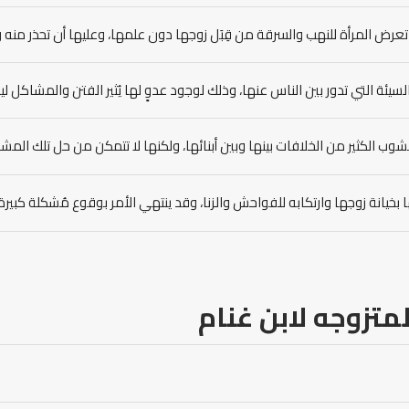
تعرض المرأة للنهب والسرقة من قِبَل زوجها دون علمها، وعليها أن تحذر منه
السيئة التي تدور بين الناس عنها، وذلك لوجود عدوٍ لها يُثير الفتن والمشاكل
شوب الكثير من الخلافات بينها وبين أبنائها، ولكنها لا تتمكن من حل تلك ال
 لها بخيانة زوجها وارتكابه للفواحش والزنا، وقد ينتهي الأمر بوقوع مُشكلة كبير
متزوجه لابن غنام