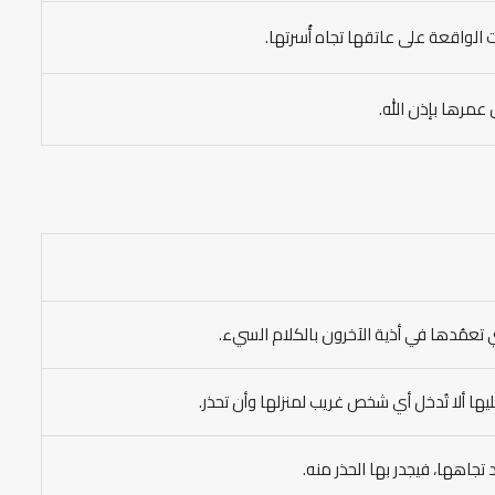
الواقعة على عاتقها تجاه أُسرتها.
عمرها بإذن الله.
تعمُدها في أذية الآخرون بالكلام السيء.
يها ألا تُدخل أي شخص غريب لمنزلها وأن تحذر.
جاهها، فيجدر بها الحذر منه.