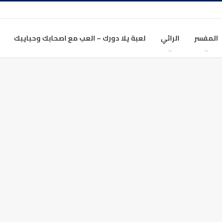
المفسر
الرائي
لعبة يلا دورك – العب مع اصحابك وحبايبك