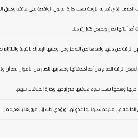
وقت الصعب الذي تمر به الزوجة بسبب كثرة الديون الواقعة على عاتقه وضيق ا
 أحد أبنائها بضررٍ ويمرض كثيرًا إثر ذلك.
 الرائية عن دينها وبُعدها عن الله عز وجل، وعليها الإسراع بالتوبة والالتزام بكل
عرض الرائية للخداع من أحد أصدقائها وخُسارتها للكثير من الأموال بعد أن وث
ى حزنها وهمها بسبب سوء علاقتها مع زوجها وكثرة الخلافات بينهم.
ع الحالمة في مكيدة نصبها لها عدوٍ لها، ويؤدي ذلك إلى مرورها بالعديد من 