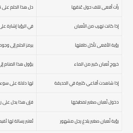
رأت أفعى تلتف حول عُنقها
دل هذا الحلم على ن
إذا كانت تهرب من الثُعبان
في الرؤيا إشارة عل
رؤية الأفعى تأكل طفلها
يرمز الحلم إلى وجو
خروج ثُعبان كبير من الماء
يؤول هذا المنام إلى
إذا شاهدت أفاعي كثيرة في الحديقة
لها دلالة على سوء ن
دخول ثُعبان صغير لمطبخها
فإن هذا يدل على رك
رؤية ثُعبان صغير يلدغ رجل مشهور
تُعتبر رسالة لها ت