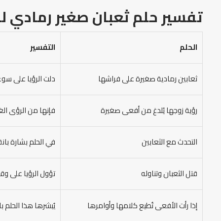
تفسير حلم ثعبان صغير رمادي لل
الحلم
التفسير
ثعابين رمادية صغيرة على فراشها
دلت الرؤيا على سوء
رؤية زوجها يُلدغ من أفعى صغيرة
فإنها من الرؤى الغ
التحدث مع الثعابين
في الحلم بشارة با
قتل الثعبان وتناوله
تؤول الرؤيا على وق
إذا رأت الأفعى تُطيع كلامها وأوامرها
يُبشرها هذا الحلم 