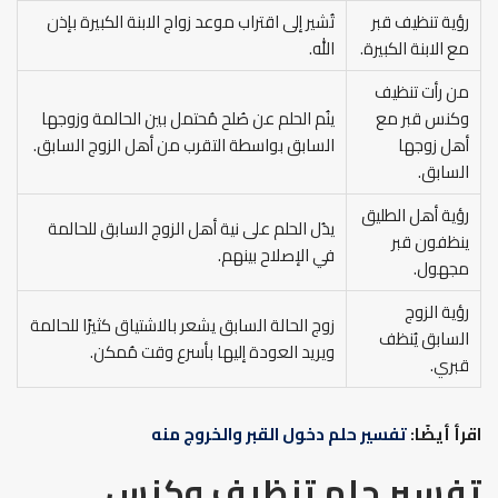
رؤية تنظيف قبر
تُشير إلى اقتراب موعد زواج الابنة الكبيرة بإذن
مع الابنة الكبيرة.
الله.
من رأت تنظيف
وكنس قبر مع
ينُم الحلم عن صُلح مُحتمل بين الحالمة وزوجها
أهل زوجها
السابق بواسطة التقرب من أهل الزوج السابق.
السابق.
رؤية أهل الطليق
يدُل الحلم على نية أهل الزوج السابق للحالمة
ينظفون قبر
في الإصلاح بينهم.
مجهول.
رؤية الزوج
زوج الحالة السابق يشعر بالاشتياق كثيرًا للحالمة
السابق يُنظف
ويريد العودة إليها بأسرع وقت مُمكن.
قبري.
اقرأ أيضًا:
تفسير حلم دخول القبر والخروج منه
تفسير حلم تنظيف وكنس