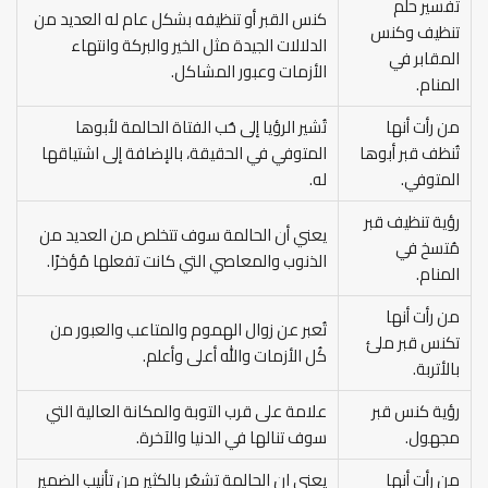
تفسير حلم
كنس القبر أو تنظيفه بشكل عام له العديد من
تنظيف وكنس
الدلالات الجيدة مثل الخير والبركة وانتهاء
المقابر في
الأزمات وعبور المشاكل.
المنام.
من رأت أنها
تُشير الرؤيا إلى حُب الفتاة الحالمة لأبوها
تُنظف قبر أبوها
المتوفي في الحقيقة، بالإضافة إلى اشتياقها
المتوفي.
له.
رؤية تنظيف قبر
يعني أن الحالمة سوف تتخلص من العديد من
مُتسخ في
الذنوب والمعاصي التي كانت تفعلها مُؤخرًا.
المنام.
من رأت أنها
تُعبر عن زوال الهموم والمتاعب والعبور من
تكنس قبر ملئ
كُل الأزمات والله أعلى وأعلم.
بالأتربة.
رؤية كنس قبر
علامة على قرب التوبة والمكانة العالية التي
مجهول.
سوف تنالها في الدنيا والآخرة.
من رأت أنها
يعني ان الحالمة تشعُر بالكثير من تأنيب الضمير