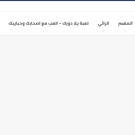
المفسر
الرائي
لعبة يلا دورك – العب مع اصحابك وحبايبك