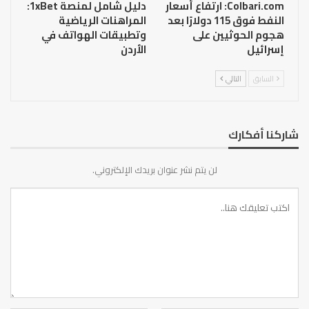
Colbari.com: ارتفاع أسعار
دليل شامل لمنصة 1xBet:
النفط فوق 115 دولارًا بعد
المراهنات الرياضية
هجوم الحوثيين على
وتطبيقات الهواتف في
إسرائيل
الأردن
السابق
التالي
شاركنا أفكارك
لن يتم نشر عنوان بريدك الإلكتروني.