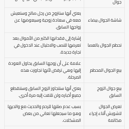
جوال
يعني أنها ستتزوج من رجل صالح وستعيش
شاشة الجوال بيضاء
معه في سعادة زوجية وسيعوضها عن
زواجها السابق.
إشارة إلى فقدانها الكثير من الأموال بعد
تحطم الجوال بالعصا
تعرضها للنصب والاحتيال عند الدخول في
تجارة جديدة.
علامة على أن زوجها السابق يحاول العودة
بيع الجوال المحطم
إليها وهي ترفض لأنها تجاوزت هذه
المرحلة.
بيع جوال الزوج
يعني أنها ستتجاوز الزوج السابق وستنقطع
السابق
جميع أخباره ولن تلتفت إليه مرة أخرى.
تعرض الجوال
بسبب عدم صلتها للرحم والحديث مع والديها
لتشويش أثناء إجراء
وهو ما سيجعلها تعاني من بعض
مكالمة
المشكلات.