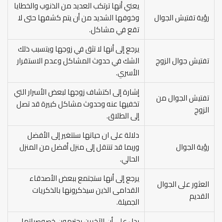
يعني أنها ترتكب العديد من الذنوب والخطايا
رؤية تفتيش الجوال
وخوفها الشديد من أن يتم كشفها حتى لا
تقع في مشاكل.
يرجع إلى أنها لا تثق في زوجها ويتسبب ذلك
تفتيش جوال الزوج
الشك في حدوث المشاكل وعدم الاستقرار
الأسري.
إشارة إلى اكتشاف زوجها لبعض الأسرار التي
تفتيش الجوال من
تخفيها عنه وحدوث مشاكل كبيرة قد تصل
الزوج
إلى الطلاق.
دلالة على ان حياتها ستتغير إلى الأفضل
رؤية الجوال
وربما قد تنتقل إلى منزل أفضل من المنزل
الحالي.
يرجع إلى أنها ستجتمع ببعض الأصدقاء
العثور على الجوال
القدامى الذين سيذكرونها بالذكريات
القديم
الجميلة.
يدل على أن الآخرين يحترمون خصوصياتها