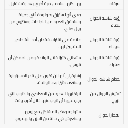
سرقته
بها لكنها ستحمل مرة أخرى بعد وقت قليل.
يعني أنها ستُرزق بمولودة أنثى جميلة
رؤية شاشة الجوال
وستحقق العديد من النجاحات وستتزوج من
بيضاء
رجل صالح.
رؤية شاشة الجوال
علامة على اقتراب فقدان أحد الأشخاص
سوداء
المقربين لها.
رؤية شاشة الجوال
ستعاني كثيرًا خلال الولادة ومن الممكن أن
صفراء
تتوفى.
إشارة إلى أنها لن تكون على قدر المسؤولية
تحطم شاشة الجوال
وستتعب كثيرًا بعد الولادة.
تفتيش الجوال من
لارتكابها العديد من المعاصي والذنوب التي
الزوج
يجب عليها أن تتوب عنها خلال أقرب وقت.
ستواجه بعض المشاكل مع زوجها
انفجار الجوال
وستعيش في حالة من الحزن والهموم.