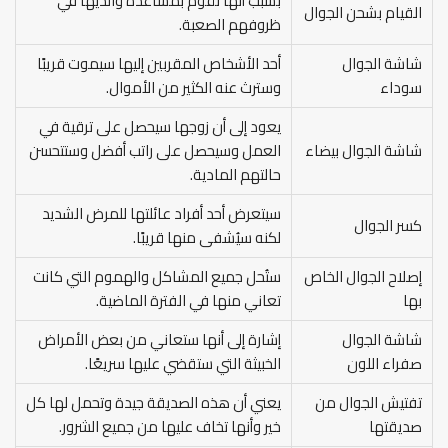
بسبب أنها تقوم بمساعدة والديها في
القيام بشحن الجوال
ظروفهم الصعبة.
شاشة الجوال
أحد الأشخاص المقربين إليها سيموت قريبًا
سوداء
وسترث عنه الكثير من الأموال.
يعود إلى أن زوجها سيحصل على ترقية في
شاشة الجوال بيضاء
العمل وسيحصل على راتب أفضل وستتحسن
حالتهم المادية.
سيتعرض أحد أفراد عائلتها للمرض الشديد
كسر الجوال
لكنه سيُشفى منها قريبًا.
إصلاح الجوال الخاص
ستُحل جميع المشاكل والهموم التي كانت
بها
تعاني منها في الفترة الماضية.
شاشة الجوال
إشارة إلى أنها ستعاني من بعض الأمراض
صفراء اللون
الخبيثة التي ستقضي عليها سريعًا.
تفتيش الجوال من
يعني أن هذه الصديقة جيدة وتحمل لها كل
صديقتها
خير وأنها تخاف عليها من جميع الشرور.