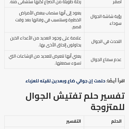
أصفر
رحلة طويلة من الصراع لكنها ستُشفى منه.
يعود إلى أنها ستصاب ببعض الأمراض
رؤية شاشة الجوال
الخطيرة وستتسبب في وفاتها بعد وقت
سوداء
قصير.
علامة على وجود العديد من الأعداء الذين
التحدث في الجوال
يحاولون إلحاق الأذى بها.
يعني أنها تتعرض للعديد من الإشاعات التي
عدم سماع الجوال
تسوء سمعتها.
اقرأ أيضًا:
حلمت إن جوالي ضاع وبعدين لقيته للعزباء
تفسير حلم تفتيش الجوال
للمتزوجة
الحلم
التفسير