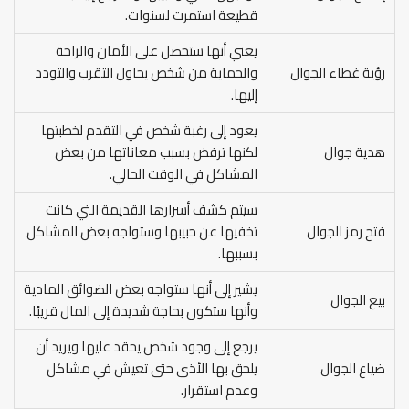
قطيعة استمرت لسنوات.
يعني أنها ستحصل على الأمان والراحة
رؤية غطاء الجوال
والحماية من شخص يحاول التقرب والتودد
إليها.
يعود إلى رغبة شخص في التقدم لخطبتها
هدية جوال
لكنها ترفض بسبب معاناتها من بعض
المشاكل في الوقت الحالي.
سيتم كشف أسرارها القديمة التي كانت
فتح رمز الجوال
تخفيها عن حبيبها وستواجه بعض المشاكل
بسببها.
يشير إلى أنها ستواجه بعض الضوائق المادية
بيع الجوال
وأنها ستكون بحاجة شديدة إلى المال قريبًا.
يرجع إلى وجود شخص يحقد عليها ويريد أن
ضياع الجوال
يلحق بها الأذى حتى تعيش في مشاكل
وعدم استقرار.