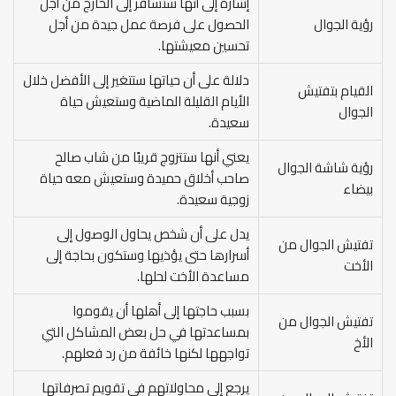
إشارة إلى أنها ستسافر إلى الخارج من أجل
رؤية الجوال
الحصول على فرصة عمل جيدة من أجل
تحسين معيشتها.
دلالة على أن حياتها ستتغير إلى الأفضل خلال
القيام بتفتيش
الأيام القليلة الماضية وستعيش حياة
الجوال
سعيدة.
يعني أنها ستتزوج قريبًا من شاب صالح
رؤية شاشة الجوال
صاحب أخلاق حميدة وستعيش معه حياة
بيضاء
زوجية سعيدة.
يدل على أن شخص يحاول الوصول إلى
تفتيش الجوال من
أسرارها حتى يؤذيها وستكون بحاجة إلى
الأخت
مساعدة الأخت لحلها.
بسبب حاجتها إلى أهلها أن يقوموا
تفتيش الجوال من
بمساعدتها في حل بعض المشاكل التي
الأخ
تواجهها لكنها خائفة من رد فعلهم.
يرجع إلى محاولاتهم في تقويم تصرفاتها