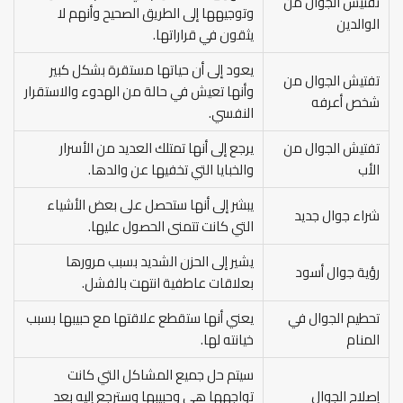
تفتيش الجوال من
وتوجيهها إلى الطريق الصحيح وأنهم لا
الوالدين
يثقون في قراراتها.
يعود إلى أن حياتها مستقرة بشكل كبير
تفتيش الجوال من
وأنها تعيش في حالة من الهدوء والاستقرار
شخص أعرفه
النفسي.
تفتيش الجوال من
يرجع إلى أنها تمتلك العديد من الأسرار
الأب
والخبايا التي تخفيها عن والدها.
يبشر إلى أنها ستحصل على بعض الأشياء
شراء جوال جديد
التي كانت تتمنى الحصول عليها.
يشير إلى الحزن الشديد بسبب مرورها
رؤية جوال أسود
بعلاقات عاطفية انتهت بالفشل.
تحطيم الجوال في
يعني أنها ستقطع علاقتها مع حبيبها بسبب
المنام
خيانته لها.
سيتم حل جميع المشاكل التي كانت
إصلاح الجوال
تواجهها هي وحبيبها وسترجع إليه بعد