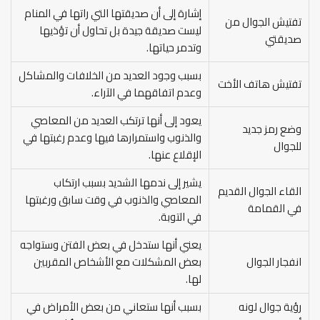
إشارة إلى أن صديقتها التي راتها في المنام
تفتيش الجوال من
ليست صديقة جيدة بل تحاول أن تؤذيها
صديقتي
وتدمر حياتها.
بسبب وجود العديد من الخلافات والمشاكل
تفتيش هاتف الأخت
وعدم اتفاقهما في الآراء.
يعود إلى أنها ترتكب العديد من المعاصي
وضع رمز جديد
والذنوب واستمرارها فيها وعدم رغبتها في
للجوال
الإقلاع عنها.
يشير إلى ندمها الشديد بسبب ارتكاب
القاء الجوال القديم
المعاصي والذنوب في وقت سابق ورغبتها
في القمامة
في التوبة.
يعني أنها ستدخل في بعض الفتن وستواجه
انفجار الجوال
بعض المشكلات مع الأشخاص المقربين
لها.
رؤية جوال لونه
بسبب أنها ستعاني من بعض الأمراض في