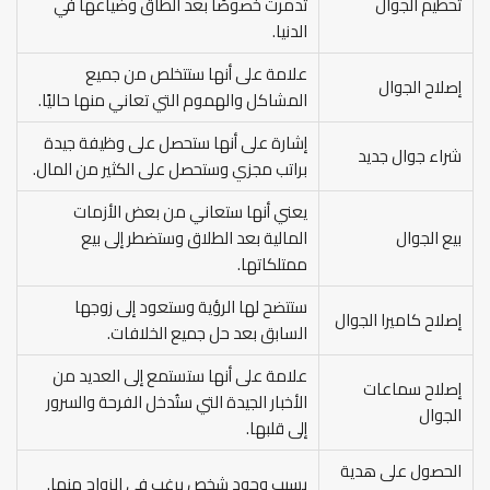
تحطيم الجوال
تدمرت خصوصًا بعد الطاق وضياعها في
الدنيا.
علامة على أنها ستتخلص من جميع
إصلاح الجوال
المشاكل والهموم التي تعاني منها حاليًا.
إشارة على أنها ستحصل على وظيفة جيدة
شراء جوال جديد
براتب مجزي وستحصل على الكثير من المال.
يعني أنها ستعاني من بعض الأزمات
بيع الجوال
المالية بعد الطلاق وستضطر إلى بيع
ممتلكاتها.
ستتضح لها الرؤية وستعود إلى زوجها
إصلاح كاميرا الجوال
السابق بعد حل جميع الخلافات.
علامة على أنها ستستمع إلى العديد من
إصلاح سماعات
الأخبار الجيدة التي ستُدخل الفرحة والسرور
الجوال
إلى قلبها.
الحصول على هدية
بسبب وجود شخص يرغب في الزواج منها.