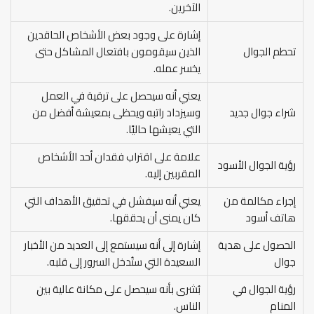
الآخرين.
إشارة على وجود بعض الأشخاص الحاقدين
تحطم الجوال
الذين سيقومون بافتعال المشاكل حتى
يخسر عمله.
يعني أنه سيحصل على ترقية في العمل
شراء جوال جديد
وسيزداد راتبه ويحظى بمعيشة أفضل من
التي يعيشها حاليًا.
علامة على اقتراب فقدان أحد الأشخاص
رؤية الجوال الأسود
المقربين إليه.
إجراء مكالمة من
يعني أنه سيفشل في تحقيق الأهداف التي
هاتف أسود
كان يمنى أن يحققها.
الحصول على هدية
إشارة إلى أنه سيستمع إلى العديد من الأخبار
جوال
السعيدة التي ستُدخل السرور إلى قلبه.
رؤية الجوال في
بُشرى بأنه سيحصل على مكانة عالية بين
المنام
الناس.