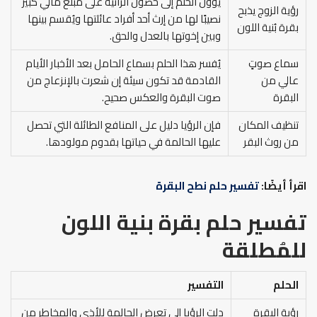
يؤول الحلم إلى حصول الرائية على مبلغ مالي كبير
رؤية الزوج يذبح
نصيبًا لها من إرث أحد أفراد عائلتها ويُقسم بينها
بقرة بُنية اللون
وبين إخوتها بالعدل والحق.
سماع صوتٍ
يُفسر هذا الحلم بسماع الحامل بعد الأخبار الأيام
عالي من
القادمة قد تكون سيئة إن شعرت بالإنزعاج من
البقرة
صوت البقرة والعكس صحيح.
تنظيف المكان
فإن الرؤيا دليل على المنافع الطائلة التي تحصل
من روث البقر
عليها الحالمة في حياتها بقدوم مولودها.
اقرأ أيضًا:
تفسير حلم نطح البقرة
تفسير حلم بقرة بنية اللون
للمُطلقة
الحلم
التفسير
رؤية البقرة
دلت الرؤيا إلى تعرض الحالمة للأذى والمخاطر من