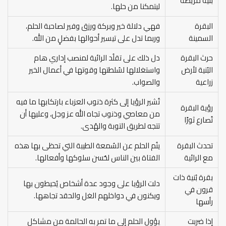
بُنية مريضة
ليتمكنا من حلها.
البقرة
فهي دلالة خير وبركة ورزق وفير لصاحبة الحلم،
السمينة
وربما تدل على تيسير أحوالها بفضلٍ من الله.
حرث البقرة
دل ذلك على تقلُد الرائية لمنصب إداري هام
البُنية لأرض
واستغلالها لسُلطتها وقوتها في أعمال الخير
زراعية
والصواب.
تُشير الرؤيا إلى كثرة ذنوب العزباء بارتكابها ما فيه
رؤية البقرة
من معاصي وذنوب تجاه الله عز وجل، وعليها أن
تُصارع ثورًا
تتجه لطريق التوبة والهُدى.
تحدث البقرة
ينُم الحلم عن السُمعة الطيبة التي تحظى بها هذه
مع الرائية
الفتاة بين الناس لحُسن سلوكها وأفعالها.
بقرة بُنية ذات
دلت الرؤيا على وجود عدة أشخاص يُحيطون بها
قرون في
ويكنون في دواخلهم الغل والحقد تجاهها.
رأسها
إذا ضربت
يؤول الحلم إلى ما تمر به الحالمة من مشاكل