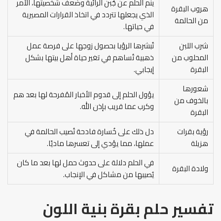
ينم الحلم عن جُبن الرائية وضُعف شخصيتها، الأمر
هروب البقرة
الذي يجعلها تتردد في اتخاذ القرارات المصيرية
من الحالمة
في حياتها.
شرب اللبن
تُبشرها الرؤيا بحصول زوجها على فرصة عمل
المحلوب من
ذهبية تُساهم في تغير حياة أهل بيتها بشكل
البقرة
إيجابي.
شعورها
يؤول الحلم إلى قدوم الأخبار المُفرحة لها بعد هم
بالخوف من
وكرب عما قريب بإذن الله.
البقرة
رؤية بقرات
دل ذلك على خُسارة فادحة تُصيب الحالمة في
هزيلة
عملها، مما يؤدي إلى تعسرها ماديًا.
في الحلم دلالة على حدوث حمل لها بعد ما كان
ولادة البقرة
يُصيبها من مشاكل في الإنجاب.
تفسير حلم بقرة بنية اللون