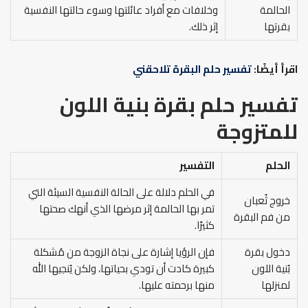
الحالمة
وخلافات مع أفراد عائلتها وسوء حالتها النفسية
بقرتها
إثر ذلك.
اقرأ أيضًا:
تفسير حلم البقرة تلاحقني
تفسير حلم بقرة بنية اللون
للمتزوجة
الحلم
التفسير
في الحلم دلالة على الحالة النفسية السيئة التي
خروج ثُعبان
تمر بها الحالمة إثر مرضها الذي أنهك صحتها
من فم البقرة
كثيرًا.
دخول بقرة
فإن الرؤيا إشارة على نجاة الزوجة من مُشكلة
بُنية اللون
كبيرة كادت أن تودي بحياتها، ولكن يُنجيها الله
لمنزلها
منها برحمته عليها.