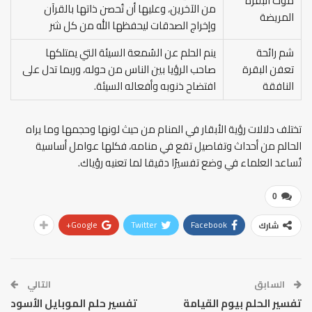
موت البقرة
من الآخرين، وعليها أن تُحصن ذاتها بالقرآن
المريضة
وإخراج الصدقات ليحفظها الله من كل شر
شم رائحة
ينم الحلم عن السُمعة السيئة التي يمتلكها
تعفن البقرة
صاحب الرؤيا بين الناس من حوله، وربما تدل على
النافقة
افتضاح ذنوبه وأفعاله السيئة.
تختلف دلالات رؤية الأبقار في المنام من حيث لونها وحجمها وما يراه
الحالم من أحداث وتفاصيل تقع في منامه، فكلها عوامل أساسية
تُساعد العلماء في وضع تفسيرًا دقيقا لما تعنيه رؤياك.
0
Google+
Twitter
Facebook
شارك
السابق
التالي
تفسير الحلم بيوم القيامة
تفسير حلم الموبايل الأسود