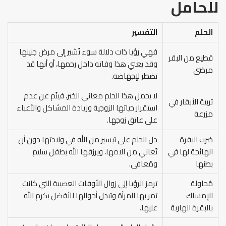
للحامل
الحلم
التفسير
فهي رؤيا ذات دلالة سوء تُشير إلى مرض جنينها
قطيع من البقر
وقد يعني هذا وفاته داخل رحمها، أو أنها قد
مرضى
تضطر لإجهاضه.
لا يحمل هذا الحلم معاني الخير، فينُم عن عدم
تربية الأبقار في
استقرار حياتها الزوجية وزيادة المشاكل والأعباء
مزرعة
على عاتق زوجها.
ضرب البقرة
دل الحلم على تيسير من الله في ولادتها دون أن
الهائجة لها في
تُعاني من آلامها، ويرزقها الله بطفل سليم
بطنها
ومُعافى.
مُحاولة
ترمز الرؤيا إلى زوال الأوقات العصيبة التي كانت
الإمساك
تمر بها المرأة وتبدل أحوالها للأفضل بكرم الله
بالبقرة الهاربة
عليها.