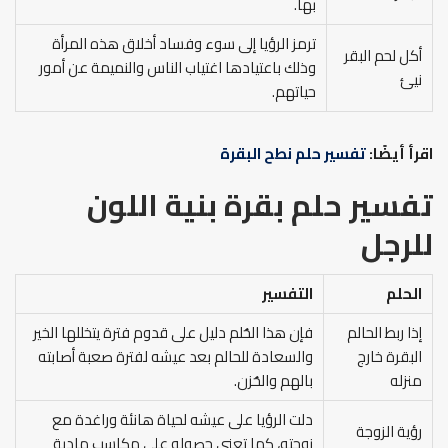
بها.
ترمز الرؤيا إلى سوء وفساد أخلاق هذه المرأة
أكل لحم البقر
وذلك باعتيادها اغتياب الناس والنميمة عن أمور
نيئ
حياتهم.
اقرأ أيضًا:
تفسير حلم نطح البقرة
تفسير حلم بقرة بنية اللون
للرجل
الحلم
التفسير
إذا ربط الحالم
فإن هذا الحُلم دليل على قدوم فترة يتخللها الخير
البقرة خارج
والسعادة للحالم بعد عيشه لفترة صعبة أصابته
منزله
بالهم والحُزن.
دلت الرؤيا على عيشه لحياة هانئة وراغدة مع
رؤية الزوجة
زوجته، كما تعني حصوله على مكاسب مادية