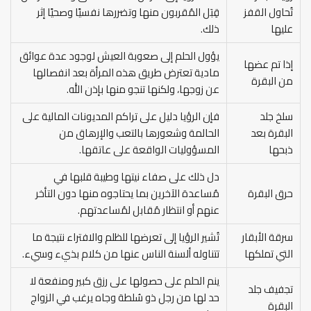
تُحاول القفز
قِبَل المُقربون منها وتضررها نفسيًا وصحيًا إثر
عليها
ذلك.
يؤول الحلم إلى صعوبة العيش لوجود عدة عوائق
إذا تم عضها
مادية تعترض طريق هذه المرأة بعد انفصالها
من البقرة
عن زوجها، ولكنها تنجو منها بإذن الله.
سلخ جلد
فإن الرؤيا دليل على تراكم المديونات المالية على
البقرة بعد
الحالمة وشعورها بالتعب والإرهاق من
ذبحها
المسؤوليات الواقعة على عاتقها.
دل ذلك على صفاء نيتها وطيبة قلبها في
حرق البقرة
مُساعدة الآخرين بما يحتاجوه منها دون التأخر
عنهم أو انتظار مُقابل لمُساعدتهم.
سرقة الأبقار
تُشير الرؤيا إلى تعرضها للظلم والافتراء نتيجة ما
التي تملكها
تتناوله ألسنة الناس عنها من كلام بذيء وسيء.
ينم الحلم على حصولها على رزق كبير ومنفعة لا
تجفيف جلد
حد لها من رجل ذو سُلطة وجاه يرغب في الزواج
البقرة