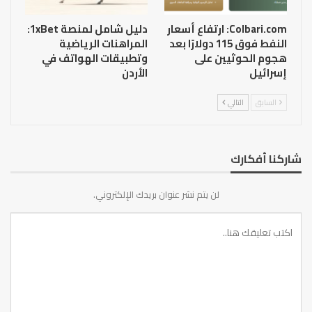
Colbari.com: ارتفاع أسعار
دليل شامل لمنصة 1xBet:
النفط فوق 115 دولارًا بعد
المراهنات الرياضية
هجوم الحوثيين على
وتطبيقات الهواتف في
إسرائيل
الأردن
السابق
التالي
شاركنا أفكارك
لن يتم نشر عنوان بريدك الإلكتروني.