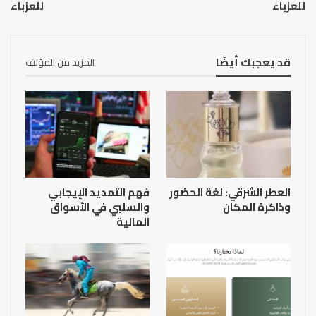
للعزباء
للعزباء
قد يعجبك أيضًا
المزيد من المؤلف
العطر الشرقي: لغة الحضور
فهم التمديد الإيجابي
وذاكرة المكان
والسلبي في الأسواق
المالية