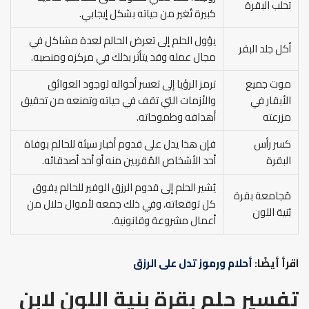
تحلب البقرة
كبيرة تُغير من حياته بشكل إيجابي.
يؤول الحلم إلى تعرض الحالم لعدة مشاكل في
أكل جلد البقر
مجال عمله وقد يتأثر بذلك في مركزه ومنصبه.
موت جميع
ترمز الرؤيا إلى تعسر أحواله لوجود العوائق
الأبقار في
والأزمات التي تقف في حياته وتمنعه من تحقيق
مزرعته
أهدافه وطموحاته.
كسر رأس
فإن هذا يدل على قدوم أخبار سيئة للحالم بوفاة
البقرة
أحد الأشخاص المُقربين منه أو أحد أصدقائه.
يُشير الحلم إلى قدوم الرزق الوفير للحالم يفوق
مُجامعة بقرة
كل توقعاته، وفي ذلك جمعه لأموال حلال من
بُنية اللون
أعمال مشروعة وقانونية.
اقرأ أيضًا:
أحلام ورموز تدل على الرزق
تفسير حلم بقرة بنية اللون لابن