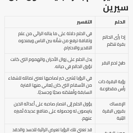
سيرين
الحلم
التفسير
في الحلم دلالة على ما يناله الرائي من علم
إذا رأى الحالم
وثقافة ترفع من شأنه بين الناس ويمنحوه
بقرة تتكلم
التقدير والاحترام.
يدل الحلم على زوال الأحزان والهموم التي كانت
طبخ لحم البقر
تؤرق الحالم في حياته.
في الرؤيا بُشرى خير لصاحبها تعني تماثله للشفاء
رؤية البقرة ذات
من الأسقام التي كان يُعاني منها الفترة
رأس مقطوعة
السابقة وأهلكته صحيًا وجسديًا.
الإمساك
يؤول الحلم إلى انتصار صاحبه على أعدائه الذين
بقرون البقرة
يتربصون له وحصوله على منافع عديدة تُميزه
البُنية
عنهم.
قد تعني تلك الرؤيا تعرض الرائية للحسد والحقد