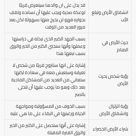
قد يدل على ان والدها سيتعرض قريبًا
انشقاق الأرض وتبلع
لوعكة صحية ويجب عليها أن تسانده وتقف
الأب
بجواره فهو لن يخرج منها بسهولة لكن بعد
مرور العديد من الوقت
بسبب الجهد الكبير الذي تبذله في دراستها
حرث الأرض في
وعملها وأنها ستجني الكثير من الخير والرزق
المنام
بسبب تبعها هذا
إشارة على انها ستتزوج قريبًا من شخص لا
تعرفه وستعيش معه في سعادة لكنها
رؤية شخص يحرث
ستعاني من العديد من المشاكل المادية
الأرض
بعد ذلك وهو ما يوجب عليها أن تتحلى
بالصبر
رؤية الزلزال
بسبب الخوف من المسؤولية ومواجهة
وانشقاق الأرض
الحياة ورغبتها في البقاء على ما هي عليه
إشارة على أنها ستحصل على الكثير من الخير
شراء الأرض الخضراء
والرزق الفترة المقبلة