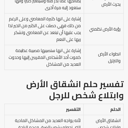
يصالحها عما بدر منه وسيتغير كثيرًا وأنها
يحرث الأرض
ستعود إليه مرة أخرى
إشارة على انها كثيرة المعاصي وعلى الرغم
من ذلك فهي حصلت على الكثير من الخير لذا
رؤية الأرض تكلمني
يجب عليها أن تبتعد عن المعاصي وتشكر
ربها على النعم
إشارة على انها ستصيبها مصيبة عظيمة
انطواء الأرض
كموت أحد الأشخاص المقربين إليها وحدوث
والتزلزل
العديد من المشاكل
تفسير حلم انشقاق الأرض
وابتلاع شخص للرجل
الحلم
التفسير
انشقاق الأرض
لأنه يواجه العديد من المشاكل المادية
وابتلاع شخص
التي تجعله يشعر بالضيق وعدم الراحة