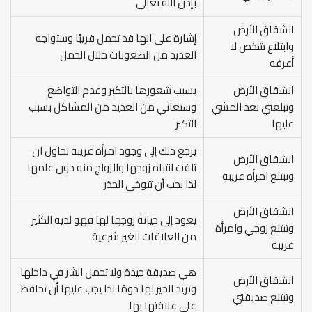
بإذن الله تعالى
انشقاق الأرض
إشارة على انها قد تحمل قريبًا وستواجه
وابتلاع شخص لا
العديد من الصعوبات خلال الحمل
أعرفه
انشقاق الأرض
بسبب شعورها بالتكبر وعدم التواضع
وتبلعني بعد المشي
وستعاني من العديد من المشاكل بسبب
عليها
التكبر
يرجع ذلك إلى وجود امرأة غريبة تحاول ان
انشقاق الأرض
تلفت انتباه زوجها والزواج منه دون علمها
وتبتلع امرأة غريبة
لذا يجب أن تتوخى الحذر
انشقاق الأرض
يعود إلى خيانة زوجها لها فهو لديه الكثير
وتبتلع زوجي وامرأة
من العلاقات الغير شرعية
غريبة
هي صديقة جيدة ولا تحمل الشر في داخلها
انشقاق الأرض
وتريد الخير لها دومًا لذا يجب عليها أن تحافظ
وتبتلع صديقتي
على علاقتها بها