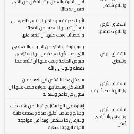
أجل التجارة والعمل براتب أفضل من الذي
وابتلاع شخص
تعمل به حاليًا
لأنها صديقة سوء لكنها لا ترى ذلك وهي
انشقاق الأرض
تريد أن تدبر لها العديد من المكائد
وابتلاع صديقتها
والمصائب ويجب عليها أن تبتعد عنها
بسبب ارتكاب الكثير من الذنوب والمعاصي
انشقاق الأرض
التي يجب وأنها بعيدة عن ربها ولا تؤدي
وتبلعني
فروض الطاعة ويجب عليها أن تبتعد عما
تفعله وتتوب إلى الله
سيدخل هذا الشخص في العديد من
انشقاق الأرض
المشاكل وسيحتاجها بجواره فيجب عليها ان
وابتلاع شخص أعرفه
تكون خير داعم وسند له
إشارة على انها ستتزوج قريبًا من شاب طيب
انشقاق الأرض
وصالح وصاحب أخلاق جيدة وسمعة طيبة
وتبلعني وأنا أرتدي
وسرعان ما ستحمل وتبدأ في مواجهة
أبيض
الحياة الزوجة الصعبة