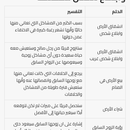
الحلم
التفسير
بسبب الكثير من المشاكل التي تعاني منها
انشقاق الأرض
حاليًا وأنها تشعر رغبة كبيرة في الاختفاء
وابتلاع شخص
عمن حولها
ستتزوج قريبًا من رجل صالح وستعيش معه
انشقاق الأرض
حياة سعيدة دون أي مشاكل زوجية
وابتلاع شخص غريب
وسيعوضها عن الزواج السابق
يرجع إلى الخلافات التي كانت تعاني منها
بيع الأرض في
مع زوجها السابق وانفصالها عنه وأنها
المنام
ستعيش فترة طويلة من المشاكل
والخلافات
ستحصل قريبًا على ميراث لم تكن تتوقعه
شراء الأرض
أبدًا سيغير حياتها إلى الأفضل
إشارة على ان زوجها السابق سيعود حتى
رؤية الزوج السابق