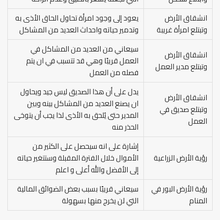
انشقاق الأرض
يعود إلى وجود امرأة تحاول الحاق الأذى به
وتبتلع امرأة غريبة
وتدمير حياته واحداث العديد من المشاكل
سيعاني من العديد من المشاكل في
انشقاق الأرض
العمل قريبًا وهي قد تتسبب في ان يتم
وتبتلع مدير العمل
فصله من العمل
يدل على أن هذا الصديق ليس جيد ويحاول
انشقاق الأرض
ان يصنع العديد من المشاكل بينه وبين
وتبتلع صديق في
المدير حتى يُلحق به الأذى لذا يجب أن يتوخى
العمل
الحذر منه
إشارة على انه سيحصل على الكثير من
رؤية الأرض الزراعية
الأموال خلال الفترة المقبلة وستتغير حياته
إلى الأفضل والله أعلى و اعلم
رؤية الأرض البور في
سيعاني قريبًا بسبب بعض الضوائق المالية
المنام
التي لن يخرج منها بسهولة