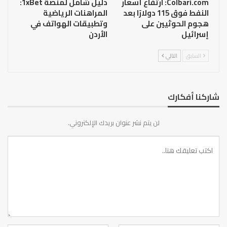
Colbari.com: ارتفاع أسعار
دليل شامل لمنصة 1xBet:
النفط فوق 115 دولارًا بعد
المراهنات الرياضية
هجوم الحوثيين على
وتطبيقات الهواتف في
إسرائيل
الأردن
السابق
التالي
شاركنا أفكارك
لن يتم نشر عنوان بريدك الإلكتروني.