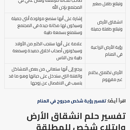
صاحب مكانة مرتفعة وشأن عالي في
وتبتلع طفل صغير
المجتمع بإذن الله
إشارة على أنها ستضع مولودة أنثى جميلة
انشقاق الأرض
وسيكون لها مكانة جيدة في المجتمع
وتبتلع طفلة جميلة
وستتمتع بسمعة طيبة
علامة على أنها ستنجب الكثير من الأولاد
رؤية الأرض الزراعية
وسيكونون أصحاب اخلاق حميدة وسمعة
في المنام
طيبة بين الناس
يرجع إلى أنها ستعاني من بعض المشاكل
الأرض تكلمني بكلام
والفتنة التي ستدخل على حياتها وهو ما قد
غير مفهوم
يتسبب في الانفصال عن زوجها
اقرأ أيضًا:
تفسير رؤية شخص مجروح في المنام
تفسير حلم انشقاق الأرض
وابتلاع شخص للمطلقة