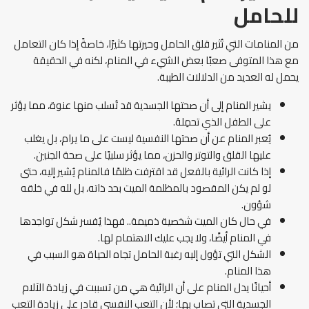
للحامل
من المنامات التي تُثير قلق الحامل وحيرتها كثيرًا، خاصةً إذا كان التعامل
مع هذا المتوفى صعبًا بعض الشيء في المنام، لكنه في الحقيقة
يحمل له العديد من الدلالات الطيبة.
يشير المنام إلى أن صحتها الجسدية قد تُسلب منها عنوة، مما يؤثر
على الطفل الذي تحمِلهُ.
يُعبر المنام عن أن صحتها النفسية ليست على ما يرام، بل يغلب
عليها القلق والتوتر والحزن، مما يؤثر سلبيًا على صحة الجنين.
إذا كانت الرائية بالفعل قد اقترفت ظلمًا فالمنام يُشير إليه، حتى
لو لم يكن المقصود بالمظلمة الميت بحد ذاته، بل لله في خلقه
شؤون.
في حال كان الميت شخصية ذميمة.. فهذا يُفسر شكل تواجدها
في المنام أيضًا، ولا يجب عليك الاهتمام لها.
الشكل التي تؤول إليه رغبة الحامل تجاه الحياة هو السبب في
هذا المنام.
أحيانًا يدل المنام على أن الرائية هي من تسببت في زيادة الآلام
الجسدية التي تصاب بها؛ لأن التعب النفسي قادر على زيادة التعب