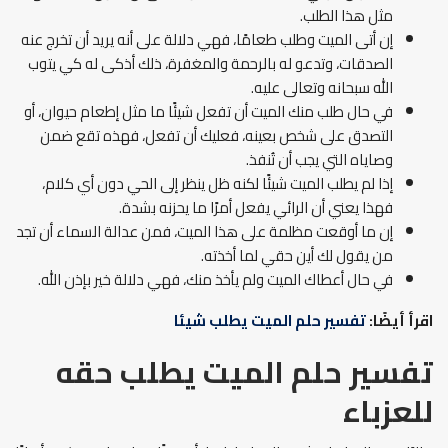
مثل هذا الطلب.
إن أتى الميت وطلب طعامًا، فهي دلالة على أنه يريد أن تخرج عنه
الصدقات، وتدعو له بالرحمة والمغفرة، ذلك أذكى له كي يتوب
الله سبحانه وتعالى عليه.
في حال طلب منك الميت أن تفعل شيئًا ما مثل إطعام حيوان، أو
التصدق على شخص بعينه، فعليك أن تفعل، فهذه تقع ضمن
وصاياه التي يجب أن تُنفذ.
إذا لم يطلب الميت شيئًا لكنه ظل ينظر إلى الحي دون أي كلام،
فهذا يعني أن الرائي يفعل أمرًا ما يحزنه بشدة.
إن ما أوقعت مظلمة على هذا الميت، فمن عدالة السماء أن تجد
من يقول لك أين حقي لما أخذته.
في حال أعطاك الميت ولم يأخذ منك، فهي دلالة خير بإذن الله.
اقرأ أيضًا:
تفسير حلم الميت يطلب شيئا
تفسير حلم الميت يطلب حقه
للعزباء