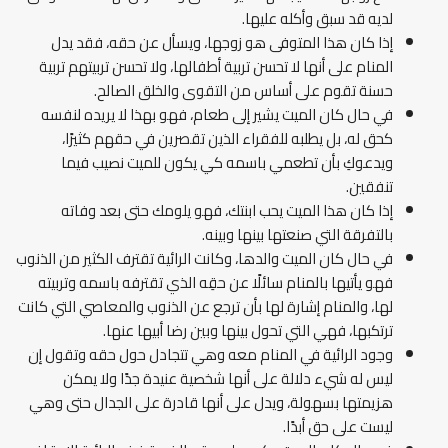
لديه قد سبق وأكله عليها.
إذا كان هذا المتوفى هو زوجها، ويسأل عن حقه، فقد يدل
المنام على أنها لا تحسن تربية أطفالها، ولا تحسن تربيتهم تربية
حسنة تقوم على أساس من التقوى والخلق الصالح.
في حال كان الميت يشير إلى طعام، فهو بهذا لا يريده لنفسه
كحق له، بل يطلبه للفقراء الذين تقصرين في حقهم كثيرًا،
ويدعوكِ بأن تطعمي باسمه كي يكون للميت نصيب فيما
تنفقين.
إذا كان هذا الميت يحب ابنتك، فهو يلومك حتى بعد وفاته
بالتفرقة التي صنعتها بينها وبينه.
في حال كان الميت والدها، وكانت الرائية تقترف الكثير من الذنوب
فهو يأتيها بالمنام سائلًا عن حقِه الذي تقترفه باسمه وتربيته
لها، والمنام إشارة لها بأن ترجع عن الذنوب والمعاصي التي كانت
ترتكبها، فهي التي تحول بينها وبين رضا أبيها عنها.
وجود الرائية في المنام معه وهي تتجادل حول حقه وتقول إن
ليس له شيء دلالة على أنها شخصية عنيدة جدًا ولا يمكن
هزيمتها بسهولة، ويدل على أنها قادرة على الجدال حتى وهي
ليست على حق أبدًا.