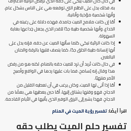
في حال كان الميت يبكي على حقه الذي ترفض الرائية الاعتراف
به، فذلك يدل على الظلم التي توقعه هي على الناس بشكل عام،
وأنها شخصية مؤذية وأنانية.
أمّا إن كانت ملامح الميت جامدة، فهذه دلالة على رغبته في
الخداع، وأنها شخصية طيبة جدًا للقدر الذي يجعل خِداعها بغاية
السهولة.
إذا كانت الرائية تبكي كلما سألها الميت عن حقه، فإنه يدل على
أنها إنسانة طيبة الخلق جدًا، كما يتصف قلبها بالرقة والحنان
البالغين.
في حال كانت تُريد أن ترِد للميت حقه بالمنام، لكنه هو من رفض
هذا وقال إنه يُسامح، فما بات عليها ردها في الواقع وأصبح
الأمر منتهيًا.
أمّا إذا أتى لها الميت، وكان يرغب في أن تعطيه القليل من
الدجاج، فهو وقتها يشتاق إليها، أمّا حين يعطيها هي بعضًا من
الدجاج، فهذا يشير إلى الرزق الوفير الذي يأتيها في الأيام القادمة.
اقرأ أيضًا:
تفسير رؤية الميت في المنام
تفسير حلم الميت يطلب حقه