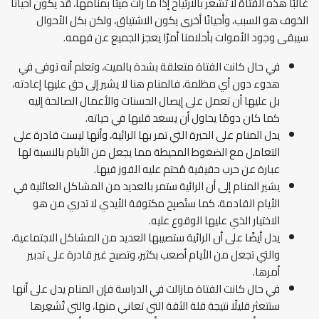
غالبًا هذه الفتاة لا تشعر بالارتياح إذا ما رأت ميتًا بمنامها، قد يكون أحيانًا
الخوف هو السبب، وأحيانًا أخرى يكون الاشتياق، ولكن بكل الأحوال
سيبقى وجود الأموات بأحلامنا أمرًا يعجز الجميع عن فهمه.
في حال كانت الفتاة متعلقة بشدة بالميت، وتعلم أنه توفى في
هدوء دون أي مظلمة، فالمنام هنا لا يشير إلى حق عليها إعادته،
بل عليها أن تعمل على إيصال الحسنات والأعمال الصالحة إليه
كما كان دومًا يحاول أن يسعد قلبها في حياته.
يدل المنام على الحيرة التي تمر بها الرائية، وأنها ليست قادرة على
التعامل مع الضغوط المحيطة مما يجعل من الأيام بالنسبة لها
عبارة عن حرب حقيقية مُحتم عليه الفوز فيها.
يشير المنام إلى أن الرائية ستمر بالعديد من المشاكل العائلية في
الأيام القادمة، كما ستُصبِح مكتوفة الأيدي لا تدري من هو
الاختيار الذي عليها الوقوع عليه.
يدل أيضًا على أن الرائية ستصيبها العديد من المشاكل الاجتماعية،
والتي تجعل من الأيام أصعب بكثير، وتصبح غير قادرة على تدبير
أمرها.
في حال كانت الفتاة مازالت في الدراسة فإن المنام يدل على أنها
ستتعثر قليلًا نتيجة قلة الثقة التي تعاني منها، والتي تُشعِرها