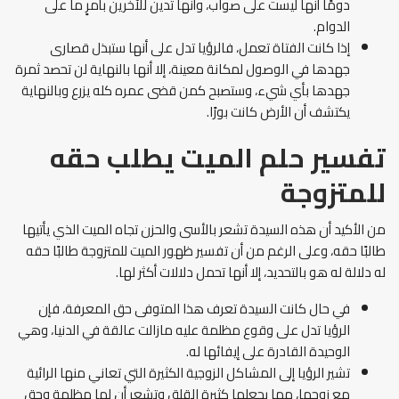
دومًا أنها ليست على صواب، وأنها تدين للآخرين بأمرٍ ما على
الدوام.
إذا كانت الفتاة تعمل، فالرؤيا تدل على أنها ستبذل قصارى
جهدها في الوصول لمكانة معينة، إلا أنها بالنهاية لن تحصد ثمرة
جهدها بأي شيء، وستصبح كمن قضى عمره كله يزرع وبالنهاية
يكتشف أن الأرض كانت بورًا.
تفسير حلم الميت يطلب حقه
للمتزوجة
من الأكيد أن هذه السيدة تشعر بالأسى والحزن تجاه الميت الذي يأتيها
طالبًا حقه، وعلى الرغم من أن تفسير ظهور الميت للمتزوجة طالبًا حقه
له دلالة له هو بالتحديد، إلا أنها تحمل دلالات أكثر لها.
في حال كانت السيدة تعرف هذا المتوفى حق المعرفة، فإن
الرؤيا تدل على وقوع مظلمة عليه مازالت عالقة في الدنيا، وهي
الوحيدة القادرة على إيفائها له.
تشير الرؤيا إلى المشاكل الزوجية الكثيرة التي تعاني منها الرائية
مع زوجها، مما يجعلها كثيرة القلق وتشعر أن لها مظلمة وحق