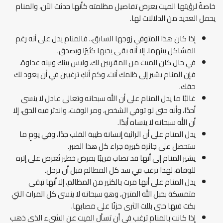
خاصةً لرؤيتها الميت يعرض تفاصيل مظلمته كأنها حدثت الآن، والمنام
يحمل العديد من الدلالات لها.
إذا كان هذا المتوفي زوجها السابق.. فالمنام يدل على أنه رغم
المشاكل بينهما، إلا أنه بقى يحبها كثيرًا وبصدق.
في حال كان الميت من المقربين لك، وليس بينك وبينه عداوة،
فإن المنام يشير إلى ظلمك أنت، وكم أنكِ ترغبين في أن يعود لك
حقك.
غالبًا ما يدل المنام على أن الله سبحانه وتعالى عادل لا ينسى
أحدًا، وأنه حتى لو توفي الشخص، ومر الوقت، واندثر فيه الحق، إلا
أن الله سبحانه لا ينساه أبدًا.
يدل المنام على أن الرائية إنسانة طيبة القلب جدًا، وفي يومٍ ما
ستحصل على جائزة كبيرة جراء كل هذا الصبر.
يشير المنام إلى أنها قد تصاب قريبًا بمرض خطير تُعرض على إثره
للوفاة، لهذا ترغب في سد كل المظالم قبل أن ترحل.
يدل المنام على أنها مرت بالكثير من المظالم، إلا أنها تبقى
متمسكة بحبل الله المتين، وهو سبحانه لا ينسى كل المرات التي
بكت فيها حتى بللت الثرى حزنًا على مصابها.
إذا كانت بالمنام ترغب في أن تسأل الميت عن الشيء الذي ذهب