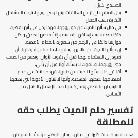
الجسدي كثيرًا.
يدل المنام على تزعزع العلاقات بينها وبين زوجها، نتيجة المشاكل
الأخيرة بسبب الحمل.
في حال سألها الميت عن حق زوجها، فهذا يدل على أنها قصّرت
كثيرًا معه بسبب إرهاقها المستمر، إلا أنه يحبها بصدق ويظل
جوارها دائمًا على الرغم من شعوره بانعدام الأهمية.
إن سألها الميت عن والديها وحقهما، فالمنام إشارة لها بأن
تعود إلى الاهتمام بهما قبل أن يفوت الأوان، ويصبح من الصعب
حتى رؤيتهما، فالموت لا يسألك أولًا قبل أن يأتي.
أمّا في حال سألها الميت عن جنينها، فهذه دلالة على عدم
اهتمامها بصحتها الجسدية، وأنها لا تتناول الأدوية التي يصفها
الطبيب لها بانتظام، وقد يُكلفها هذا الإهمال الطفل من
الأساس.
تفسير حلم الميت يطلب حقه
للمطلقة
هذه السيدة عانت كثيرًا في حياتها، وكان الوضع مؤسفًا بالنسبة لها،