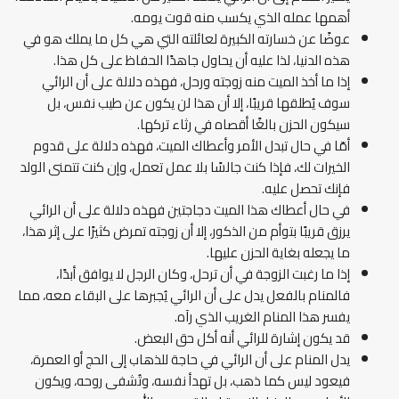
أهمها عمله الذي يكسب منه قوت يومه.
عوضًا عن خسارته الكبيرة لعائلته التي هي كل ما يملك هو في
هذه الدنيا، لذا عليه أن يحاول جاهدًا الحفاظ على كل هذا.
إذا ما أخذ الميت منه زوجته ورحل، فهذه دلالة على أن الرائي
سوف يُطلقها قريبًا، إلا أن هذا لن يكون عن طيب نفس، بل
سيكون الحزن بالغًا أقصاه في رثاء تركها.
أمّا في حال تبدل الأمر وأعطاك الميت، فهذه دلالة على قدوم
الخيرات لك، فإذا كنت جالسًا بلا عمل تعمل، وإن كنت تتمنى الولد
فإنك تحصل عليه.
في حال أعطاك هذا الميت دجاجتين فهذه دلالة على أن الرائي
يرزق قريبًا بتوأم من الذكور، إلا أن زوجته تمرض كثيرًا على إثر هذا،
ما يجعله بغاية الحزن عليها.
إذا ما رغبت الزوجة في أن ترحل، وكان الرجل لا يوافق أبدًا،
فالمنام بالفعل يدل على أن الرائي يُجبرها على البقاء معه، مما
يفسر هذا المنام الغريب الذي رآه.
قد يكون إشارة للرائي أنه أكل حق البعض.
يدل المنام على أن الرائي في حاجة للذهاب إلى الحج أو العمرة،
فيعود ليس كما ذهب، بل تهدأ نفسه، وتُشفى روحه، ويكون