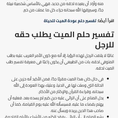
منه وأراد أن يعيده لحقه من جديد، فهي بالأساس شخصية نبيلة
جدًا، وسيرزقها الله سبحانه جزاء كل ما عملت من خير.
اقرأ أيضًا:
تفسير حلم عودة الميت للحياة
تفسير حلم الميت يطلب حقه
للرجل
غالبًا لا يلتفت الرجل لهذه الرؤيا، إلا أنه مع كون الأمر الغريب عليه بطلب
المتوفي لحقه، بات من الطبيعي أن يكون راغبًا في معرفة تفسير طلب
الميت لحقه.
في حال كان هذا الميت مقربًا جدًا، فمن الأكيد أنه حزين على
الحالة التي وصلت لها في الدنيا، وعليك بهذا العودة إلى الله
سبحانه، وقراءة القرآن والإكثار من الأذكار.
يدل المنام على أن الرائي عليه دين كبير لم يسده بعد، فعليه أن
يهتم بقضاء ما عليه، فسيسأله الله عليه يوم القيامة، كما أن
صاحب هذا الدين يريده ويسأل عنه.
يشير المنام إلى أن الرائي يفقد الكثير من الأشياء بالأيام القادمة،