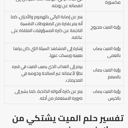
مكسورة
انفصاله عن زوجته.
ينم عن إصابة الرائي بالهموم والأحزان، كما
أنه يمر بفترة من الضغوطات النفسية
رؤية الميت مجروح
الناجمة عن كثرة المسؤوليات الملقاة على
عاتقه.
رؤية الميت يصاب
إشارة إلى المشاهد السيئة التي كان يراها
بالعمى
بعينيه ويسكت عنها.
يرمز إلى العذاب الذي يصيب الميت في قبره
رؤية الميت يصاب
نظرًا لأعماله غير الصالحة وخوضه في
بالصمم
المحرمات.
رؤية الميت يصاب
ينم عن كثرة أقواله الكاذبة، كما يشير إلى
بالخرس
ضرورة الاستغفار من أجله.
تفسير حلم الميت يشتكي من