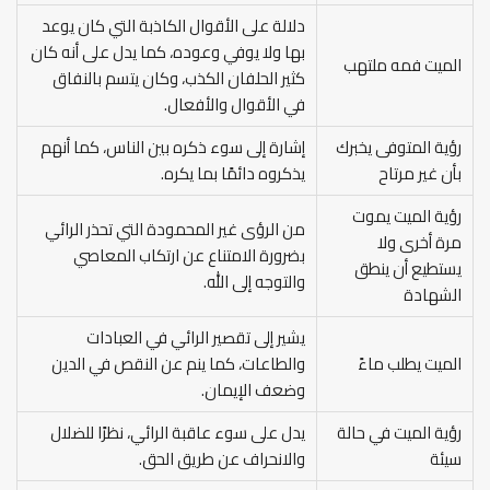
دلالة على الأقوال الكاذبة التي كان يوعد
بها ولا يوفي وعوده، كما يدل على أنه كان
الميت فمه ملتهب
كثير الحلفان الكذب، وكان يتسم بالنفاق
في الأقوال والأفعال.
رؤية المتوفى يخبرك
إشارة إلى سوء ذكره بين الناس، كما أنهم
بأن غير مرتاح
يذكروه دائمًا بما يكره.
رؤية الميت يموت
من الرؤى غير المحمودة التي تحذر الرائي
مرة أخرى ولا
بضرورة الامتناع عن ارتكاب المعاصي
يستطيع أن ينطق
والتوجه إلى الله.
الشهادة
يشير إلى تقصير الرائي في العبادات
الميت يطلب ماءً
والطاعات، كما ينم عن النقص في الدين
وضعف الإيمان.
رؤية الميت في حالة
يدل على سوء عاقبة الرائي، نظرًا للضلال
سيئة
والانحراف عن طريق الحق.