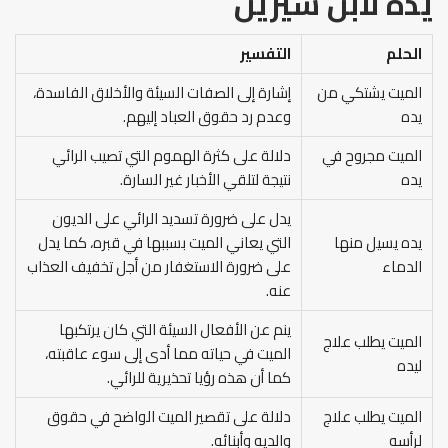
يده
لابن سيرين
الحلم
التفسير
الميت يشتكي من
إشارة إلى الصفات السيئة والأخلاق الفاسدة،
يده
وعدم رد حقوق العباد إليهم.
الميت مجروح في
دلالة على كثرة الهموم التي تصيب الرائي
يده
نتيجة لتلقي الأخبار غير السارة.
يدل على ضرورة تسديد الرائي على الديون
يده يسيل منها
التي يعاني الميت بسببها في قبره، كما يدل
الدماء
على ضرورة الاستغفار من أجل تخفيف العذاب
عنه.
ينم عن الأفعال السيئة التي كان يرتكبها
الميت يطلب علاج
الميت في حياته مما أدى إلى سوء عاقبته،
ليده
كما أن هذه رؤيا تحذيرية للرائي.
الميت يطلب علاج
دلالة على تقصير الميت الواضح في حقوق
لرأسه
والديه وأبنائه.