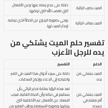
دلالة على عدم رضاه عنها وعن الأفعال
الميت يضرب الرائية
التي تغضب الله التي ترتكبها.
يوحي بضرورة الرجوع عن الخطأ الذي ترتكبه،
الميت يعاتب الرائية
لإنذار الميت لها.
تفسير حلم الميت يشتكي من
يده
للرجل الأعزب
الحلم
التفسير
الميت يشتكي من
دلالة على سوء أحوال هذا الميت في القبر
يده
واحتياجه إلى الدعاء وإخراج الصدقات.
تعد هذه الرؤيا بمثابة تحذير للرائي بأن
الميت يشتكي من
يستقيم في حياته وأن الحياة الفانية، فيجب
ألم منتشر في
الابتعاد عن الأفعال غير الأخلاقية التي
جسده
يرتكبها وضرورة الاستغفار وطلب العفو من