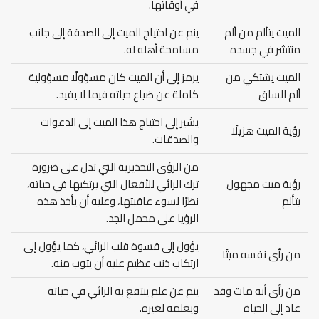
في أوقاتها.
الميت يتألم من ألم
ينم عن احتياج الميت إلى الصدقة إلى جانب
منتشر في جسده
مسامحة أهله له.
الميت يشتكي من
يرمز إلى أن الميت كان مسؤولًا مسؤولية
ألم الساق
كاملة عن ضياع حياته فيما لا يفيد.
يشير إلى احتياج هذا الميت إلى الدعوات
رؤية الميت هزيلًا
والصدقات.
من الرؤى التحذيرية التي تدل على ضرورة
رؤية ميت مجهول
ترك الرائي للأفعال التي يرتكبها في حياته،
يتألم
نظرًا لسوء عاقبتها، وعليه أن يأخذ هذه
الرؤيا على محمل الجد.
يؤول إلى قسوة قلب الرائي، كما يؤول إلى
من رأى نفسه ميتًا
ارتكاب ذنب عظيم عليه أن يتوب منه.
من رأى أنه مات وقد
ينم عن علم ينتفع به الرائي في حياته
عاد إلى الحياة
ويعلمه لغيره.