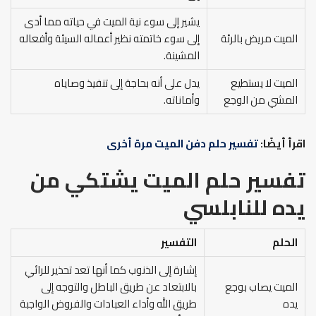
يشير إلى سوء نية الميت في حياته مما أدى
الميت مريض بالرئة
إلى سوء خاتمته نظير أعماله السيئة وأفعاله
المشينة.
الميت لا يستطيع
يدل على أنه بحاجة إلى تنفيذ وصاياه
المشي من الوجع
وأماناته.
اقرأ أيضًا:
تفسير حلم دفن الميت مرة أخرى
تفسير حلم الميت يشتكي من
يده
للنابلسي
الحلم
التفسير
إشارة إلى الذنوب كما أنها تعد تحذير للرائي
الميت يصاب بوجع
بالابتعاد عن طريق الباطل والتوجه إلى
يده
طريق الله وأداء العبادات والفروض الواجبة