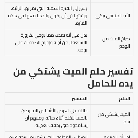
يشير إلى الفترة الصعبة التي تمر بها الرائية،
الأب المتوفى يبكي
ورغبتها في أن يكون والدها معها في هذه
الفترة.
يدل على أنه يعذب مما يوحي بضرورة
صراخ الميت من
الاستغفار من أجله وإخراج الصدقات على
الوجع
روحه.
تفسير حلم الميت يشتكي من
يده
للحامل
الحلم
التفسير
دلالة على تعرض الأشخاص المحيطين
الميت يشتكي من
بالميت للظلم أثناء حياته، وعليهم أن
يده
يسامحوه حتى يخفف تعذيبه.
إذا رأت الميت في
انعكاس للمخاوف التي تشعر بها نتيجة فترة