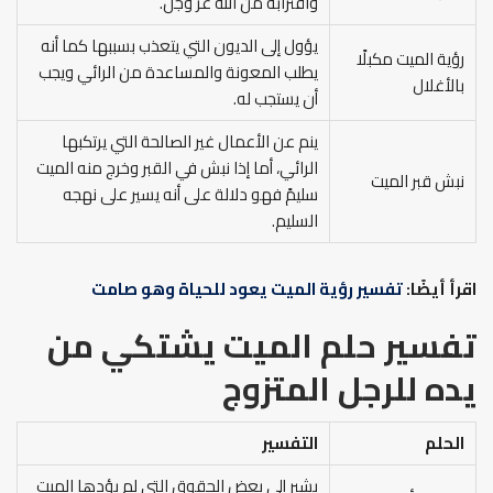
واقترابه من الله عز وجل.
يؤول إلى الديون التي يتعذب بسببها كما أنه
رؤية الميت مكبلًا
يطلب المعونة والمساعدة من الرائي ويجب
بالأغلال
أن يستجب له.
ينم عن الأعمال غير الصالحة التي يرتكبها
الرائي، أما إذا نبش في القبر وخرج منه الميت
نبش قبر الميت
سليمً فهو دلالة على أنه يسير على نهجه
السليم.
اقرأ أيضًا:
تفسير رؤية الميت يعود للحياة وهو صامت
تفسير حلم الميت يشتكي من
يده
للرجل المتزوج
الحلم
التفسير
يشير إلى بعض الحقوق التي لم يؤدها الميت