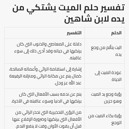
تفسير حلم الميت يشتكي من
يده
لابن شاهين
الحلم
التفسير
دلالة على المعاصي والذنوب التي كان
اليت يتألم من وجع
يرتكبها في حياته وقد أدى ذلك إلى سوء
يده
عاقبته.
إشارة إلى استقامة الرائي وأعماله الصالحة،
عودة الميت إلى
كمال ينم عن مكانة الرائي ومنزلته الرفيعة
الحياة
عند الله عز وجل.
رؤية وجع يد الميت
ينم عن ندمه بسبب الأفعال التي كان
وهو حزين
يرتكبها في الدنيا وسوء عاقبته في الآخرة.
من الرؤى التحذيرية التي تحذر الرائي من
رؤية بكاء الميت من
الأفعال التي يرتكبها وضرورة الإقلاع عنها
الوجع
قبل أن يفوت الأوان وقت لا ينفع الندم.