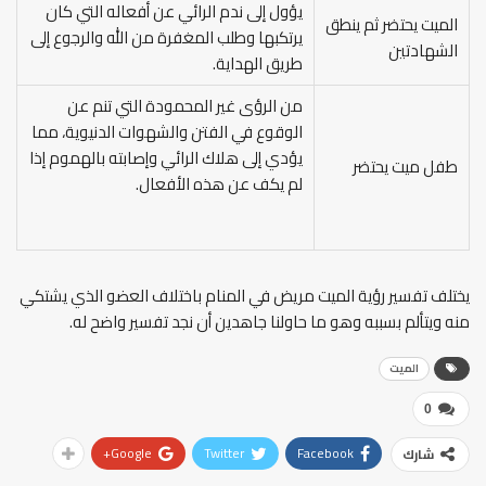
يؤول إلى ندم الرائي عن أفعاله التي كان
الميت يحتضر ثم ينطق
يرتكبها وطلب المغفرة من الله والرجوع إلى
الشهادتين
طريق الهداية.
من الرؤى غير المحمودة التي تنم عن
الوقوع في الفتن والشهوات الدنيوية، مما
يؤدي إلى هلاك الرائي وإصابته بالهموم إذا
طفل ميت يحتضر
لم يكف عن هذه الأفعال.
يختلف تفسير رؤية الميت مريض في المنام باختلاف العضو الذي يشتكي
منه ويتألم بسببه وهو ما حاولنا جاهدين أن نجد تفسير واضح له.
الميت
0
Google+
Twitter
Facebook
شارك