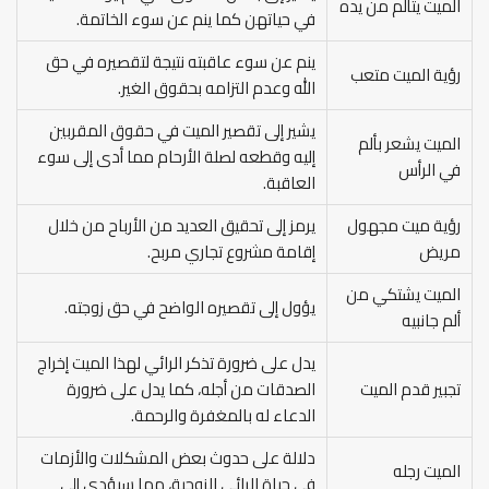
الميت يتألم من يده
في حياتهن كما ينم عن سوء الخاتمة.
ينم عن سوء عاقبته نتيجة لتقصيره في حق
رؤية الميت متعب
الله وعدم التزامه بحقوق الغير.
يشير إلى تقصير الميت في حقوق المقربين
الميت يشعر بألم
إليه وقطعه لصلة الأرحام مما أدى إلى سوء
في الرأس
العاقبة.
رؤية ميت مجهول
يرمز إلى تحقيق العديد من الأرباح من خلال
مريض
إقامة مشروع تجاري مربح.
الميت يشتكي من
يؤول إلى تقصيره الواضح في حق زوجته.
ألم جانبيه
يدل على ضرورة تذكر الرائي لهذا الميت إخراج
تجبير قدم الميت
الصدقات من أجله، كما يدل على ضرورة
الدعاء له بالمغفرة والرحمة.
دلالة على حدوث بعض المشكلات والأزمات
الميت رجله
في حياة الرائي الزوجية، مما سيؤدي إلى