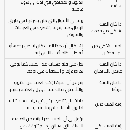
الذنوب والمعاصي التي أدت إلى سوء
ساقيه
عاقبته.
يرمز إلى الأموال التي كان يصرفها في طريق
إذا كان الميت
الباطل، كما ينم عن تقصيره في العبادات
يشتكي من قدمه
والفروض.
الميت يشتكي من
إشارة إلى أن هذا الميت كان لا يصل رحمه، أو
ألم الفخذين
أنه كان يظلم أقرب الناس إليه.
إذا كان الميت
يدل على قلة حسنات هذا الميت، كما يوحي
مريض بالسرطان
بضرورة إخراج الصدقات على روحه.
إذا كان الميت
ينم عن أن الميت ارتكب العديد من الذنوب
مريضًا
والآثام في حياته مما أدى إلى تعذيبه بسببها.
دلالة على تقصير الرائي في دينه وعدم اتباعه
رؤية الميت حزين
لطريق الله فالمنام بمثابة تنبيه له.
يؤول إلى أن الميت يحذر الرائية من العاقبة
رؤية الميت يبكي
السيئة، التي ستنالها إذا لم تتوقف عن