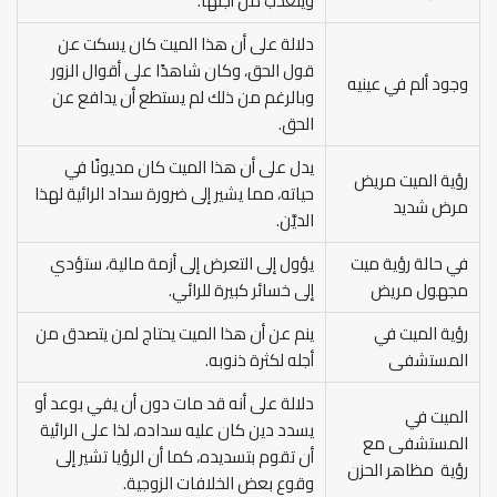
ويتعذب من أجلها.
دلالة على أن هذا الميت كان يسكت عن
قول الحق، وكان شاهدًا على أقوال الزور
وجود ألم في عينيه
وبالرغم من ذلك لم يستطع أن يدافع عن
الحق.
يدل على أن هذا الميت كان مديونًا في
رؤية الميت مريض
حياته، مما يشير إلى ضرورة سداد الرائية لهذا
مرض شديد
الديَّن.
في حالة رؤية ميت
يؤول إلى التعرض إلى أزمة مالية، ستؤدي
مجهول مريض
إلى خسائر كبيرة للرائي.
رؤية الميت في
ينم عن أن هذا الميت يحتاج لمن يتصدق من
المستشفى
أجله لكثرة ذنوبه.
دلالة على أنه قد مات دون أن يفي بوعد أو
الميت في
يسدد دين كان عليه سداده، لذا على الرائية
المستشفى مع
أن تقوم بتسديده، كما أن الرؤيا تشير إلى
رؤية مظاهر الحزن
وقوع بعض الخلافات الزوجية.