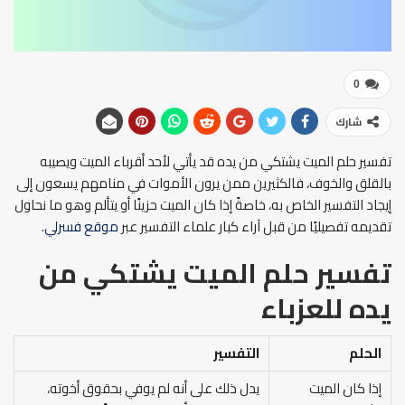
0
شارك
تفسير حلم الميت يشتكي من يده قد يأتي لأحد أقرباء الميت ويصيبه
بالقلق والخوف، فالكثيرين ممن يرون الأموات في منامهم يسعون إلى
إيجاد التفسير الخاص به، خاصةً إذا كان الميت حزينًا أو يتألم وهو ما نحاول
تقديمه تفصيليًا من قبل آراء كبار علماء التفسير عبر
موقع فسرلي
.
تفسير حلم الميت يشتكي من
يده
للعزباء
الحلم
التفسير
إذا كان الميت
يدل ذلك على أنه لم يوفي بحقوق أخوته،