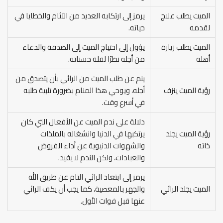
الميت يطلب علاج
يرمز إلى ارتكابه العديد من الآثام والخطايا في
لقدمه
حياته.
الميت يطلب زيارة
يؤول إلى احتياج الميت إلى الصدقة والدعاء
أهله
من أجله نظرًا لقلة حسناته.
ينم عن طلب الميت من الرائي بأن يتصدق من
رؤية الميت ينزف
أجله، ويوحي هذا المنام بضرورة تلبية طلبه
في أسرع وقت.
دلالة على ندم الميت عن الأفعال التي كان
رؤية الميت يجلد
يرتكبها في الدنيا وانشغاله بالملذات
ذاته
والشهوات الدنيوية عن أداء الفروض
والعبادات، ولكن الندم لا يفيد.
يرمز إلى ابتعاد الرائي التام عن طريق الله
الميت يجلد الرائي
والجهر بالمعصية، كما يجب أن يكف الرائي
عنها قبل فوات الأول.