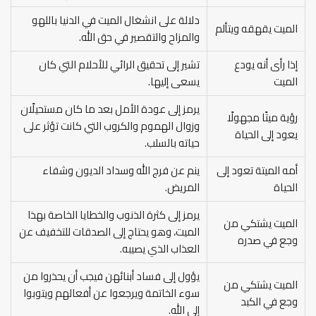
دلالة على انشغال الميت في الدنيا باللهو
الميت يقهقه ويتألم
والمزاح والتقصير في حق الله.
إذا رأى أنه يودع
تشير إلى تحقيق الرائي للأحلام التي كان
الميت
يسعى إليها.
يرمز إلى عودة الأمل بعد ما كان مستحيلًان
رؤية ميتًا مجهولًا
وزوال الهموم والكروب التي كانت تؤثر على
يعود إلى الحياة
حياته بالسلب.
أمه الميتة تعود إلى
ينم عن فرج الله وسداد الديون وشفاء
الحياة
المريض.
يرمز إلى كثرة الذنوب والخطايا الخاصة بهذا
الميت يشتكي من
الميت، وهو يحتاج إلى الصدقات للتخفيف عن
وجع في صدره
العذاب الذي يصيبه.
يؤول إلى فساد أبنائهن فيجب أن يحذروا من
الميت يشتكي من
سوء الخاتمة ويرجعوا عن أفعالهم ويتوبوا
وجع في الكبد
إلى الله.