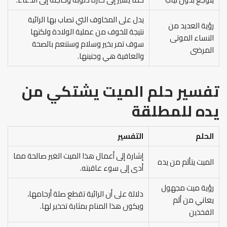
يدل على المخاوف التي تصاب بها الرائية
رؤية العديد من
نتيجة للخوف من عملية الولادة ولكنها
النساء الموتى
سوف تمر بخير وسلام وستنعم بالصحة
المرضى
والعافية هي وجنينها.
تفسير حلم الميت يشتكي من
يده
للمطلقة
الحلم
التفسير
إشارة إلى أعمال هذا الميت الغير صالحة مما
الميت يتألم من يده
أدى إلى سوء عاقبته.
رؤية ميت مجهول
دلالة على أن الرائية تقطع صلة أرحامها،
يعاني من ألم
ويكون هذا المنام بمثابة تحذير لها.
الفخذين