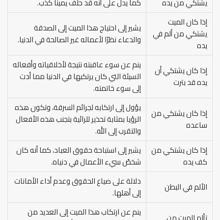
يشتكي من يده
كما يدل على أنه قد حلف يمينًا كذب.
إذا كان الميت
يشير إلى احتياج هذا الميت إلى الصدقة
يشتكي من ألم في
والدعاء نظرًا لأعماله غير الصالحة في الدنيا.
يده
ينم عن سوء عاقبته نتيجة لأخلاقياته وأفعاله
إذا كان يشتكي أن
السيئة التي كان يرتكبها في الدنيا مما أدت
يده قد بترت
إلى سوء خاتمته.
يؤول إلى ارتكابه لجرائم السرقة، وتكون هذه
إذا كان يشتكي من
الرؤيا بمثابة تحذير للرائية بتجنب هذه الأفعال
ساعده
والتقرب إلى الله.
إذا كان يشتكي من
يشير إلى استباحة حقوق العباد، كما أنه كان
كف يده
شخصً سيء الأعمال في دنياه.
دلالة على ضياع الحقوق وعدم أداء الأمانات
الألم في البطن
إلى أهلها.
ينم عن ارتكاب هذا الميت إلى العديد من
تألم الميت من