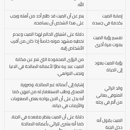
الله.
إصابة الميت
ينم عن أن الميت قد ظلم أحد من أهله ويجب
بكدمة في جسده
على هذا الشخص أن يسامحه.
دلالة على اشتياق الحالم لهذا الميت وعدم
تفسير رؤية الميت
تخطيه مشهد موته خاصةً إذا كان من أقرب
يموت مرة أخرى
الأشخاص إليه.
من الرؤى المحمودة التي تنم عن مكانة
رؤية الميت يعود
الميت عند ربه نظرًا لأعماله الصالحة في الدنيا
إلى الحياة
وتجنب النواهي.
إشارة إلى أعماله غير الصالحة، وضرورة
والد الرائي
التصدق وطلب الاستغفار له من ابنهن كما
المتوفى يعاني
أنه يدل على أن الابن يواجه بعض الصعوبات
من ألم في رجله
والأزمات في حياته.
دلالة على أن الميت ينتظر مقعده في الجنة،
الميت يقول أنه
كما أنه بشرى للرائي بأعماله الصالحة
دخل الجنة