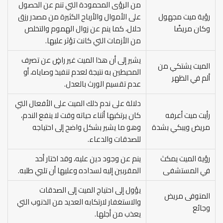
من الرؤى المحمودة التي تنم عن الحصول
رؤية ميت مجهول
على الأموال والأرباح الكثيرة من مصدر رزق
وكان مريضًا
حلال، كما ينم عن زوال الهموم والتخلص
من الأزمات التي كانت تؤثر عليها.
يشير إلى أن هذا الميت غير راضٍ عن تصرف
الميت يشتكي من
المحيطين به نتيجة لعدم تنفيذ وصاياه، أو
ألم في الظهر
عدم تقسيم الورث بالعدل.
دلالة على ندم ذلك الميت على الأفعال التي
رأيت ميت أعرفه
كان يرتكبها أثناء حياته وقت لا ينفع الندم،
مريض ويبكي بشدة
وهو ما يشير بشكل واضح إلى احتياجه
للصدقات والدعاء.
رؤية الميت يمكث
ينم عن وجود دين عليه، وقد اختار أحد
في المستشفى
المقربين إليه لسداده وعليها أن تلبي طلبه.
يؤول إلى احتياج الميت إلى الصدقات
المتوفى مريض
والاستغفار لارتكابه العديد من الذنوب التي
وجائع
يعذب من أجلها.