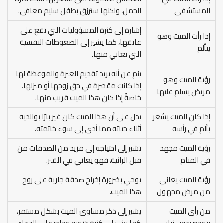
المستشفى
الحمل، ولكنها سترزق بطفل سليم معافى.
إشارة إلى كثرة المسؤوليات التي تقع على
إذا رأت الميت وهو
عاتقها، كما يشير إلى الضغوطات النفسية
يتألم
التي تعاني منها.
ينم عن أنه يريد تقديم العبرة والموعظة لها
رؤية الميت وهو
إذا كانت مقصرة في حق زوجها أو منزلها،
مريض يسلم عليها
خاصةً إذا كان هذا الميت قريب منها.
إذا كان الميت يشعر
يدل على أن هذا الميت كان غير بارًا بوالديه
بألم في رأسه
أثناء حياته مما أدى إلى سوء خاتمته.
رؤية الميت مجهد
تشير إلى احتياجه إلى مزيد من الصدقات من
في المنام
قبل الرائية، فهو يعاني في القبر.
رؤية الميت يعاني
يوحي بضرورة إخراج صدقة جارية على روح
من مرض مجهول
هذا الميت.
من رأى الميت
يشير إلى ذكر مساوئ الميت بشكل مستمر،
يتوجع بدون ثياب
كما يشير إلى كثرة ذنوبه وحاجته إلى الدعاء.