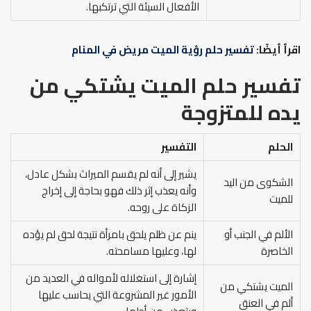
الأفعال السيئة التي ترتكبها.
اقرأ أيضًا:
تفسير حلم رؤية الميت مريض في المنام
تفسير حلم الميت يشتكي من
يده
للمتزوجة
الحلم
التفسير
يشير إلى أنه لم يقسم الميراث بشكل عادل،
الشكوى من اليد
وأنه يعذب إثر ذلك فهو بحاجة إلى إخراج
للميت
الزكاة على روحه.
الألم في الجنب أو
ينم عن ظلم يلحق بامرأة نتيجة لحق لم يؤده
الخاصرة
لها، وعليها مسامحته.
إشارة إلى استغلاله لأمواله في العديد من
الميت يشتكي من
الأمور غير المشروعة التي يحاسب عليها
ألم في العنق